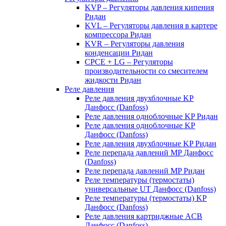
KVP – Регуляторы давления кипения
Ридан
KVL – Регуляторы давления в картере
компрессора Ридан
KVR – Регуляторы давления
конденсации Ридан
CPCE + LG – Регуляторы
производительности со смесителем
жидкости Ридан
Реле давления
Реле давления двухблочные KP
Данфосс (Danfoss)
Реле давления одноблочные KP Ридан
Реле давления одноблочные KP
Данфосс (Danfoss)
Реле давления двухблочные KP Ридан
Реле перепада давлений MP Данфосс
(Danfoss)
Реле перепада давлений MP Ридан
Реле температуры (термостаты)
универсальные UT Данфосс (Danfoss)
Реле температуры (термостаты) KP
Данфосс (Danfoss)
Реле давления картриджные ACB
Данфосс (Danfoss)