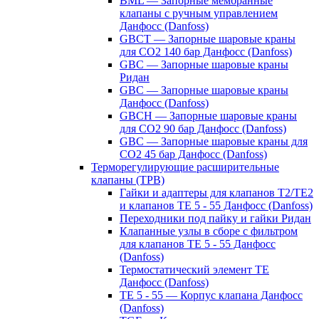
BML — Запорные мембранные
клапаны с ручным управлением
Данфосс (Danfoss)
GBCT — Запорные шаровые краны
для CO2 140 бар Данфосс (Danfoss)
GBC — Запорные шаровые краны
Ридан
GBC — Запорные шаровые краны
Данфосс (Danfoss)
GBCH — Запорные шаровые краны
для CO2 90 бар Данфосс (Danfoss)
GBC — Запорные шаровые краны для
CO2 45 бар Данфосс (Danfoss)
Терморегулирующие расширительные
клапаны (ТРВ)
Гайки и адаптеры для клапанов T2/TE2
и клапанов TE 5 - 55 Данфосс (Danfoss)
Переходники под пайку и гайки Ридан
Клапанные узлы в сборе с фильтром
для клапанов TE 5 - 55 Данфосс
(Danfoss)
Термостатический элемент TE
Данфосс (Danfoss)
TE 5 - 55 — Корпус клапана Данфосс
(Danfoss)