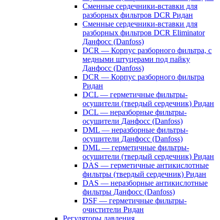
Сменные сердечники-вставки для
разборных фильтров DCR Ридан
Сменные сердечники-вставки для
разборных фильтров DCR Eliminator
Данфосс (Danfoss)
DCR — Корпус разборного фильтра, с
медными штуцерами под пайку
Данфосс (Danfoss)
DCR — Корпус разборного фильтра
Ридан
DCL — герметичные фильтры-
осушители (твердый сердечник) Ридан
DCL — неразборные фильтры-
осушители Данфосс (Danfoss)
DML — неразборные фильтры-
осушители Данфосс (Danfoss)
DML — герметичные фильтры-
осушители (твердый сердечник) Ридан
DAS — герметичные антикислотные
фильтры (твердый сердечник) Ридан
DAS — неразборные антикислотные
фильтры Данфосс (Danfoss)
DSF — герметичные фильтры-
очистители Ридан
Регуляторы давления