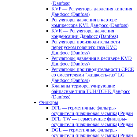
(Danfoss)
KVP — Регуляторы давления кипения
Данфосс (Danfoss)
Регуляторы давления в картере
компрессора KVL Данфосс (Danfoss)
KVR — Регуляторы давления
конденсации Данфосс (Danfoss)
Регуляторы производительности
перепуском горячего газа KVC
Данфосс (Danfoss)
Регуляторы давления в ресивере KVD
Данфосс (Danfoss)
Регуляторы производительности CPCE
со смесителями "жидкость-газ" LG
Данфосс (Danfoss)
Клапаны терморегулирующие
байпасные типа TUH/TCHE Данфосс
(Danfoss)
Фильтры
DFL — герметичные фильтры-
осушители (шариковая засыпка) Ридан
DFL_TW — герметичные фильтры-
осушители (шариковая засыпка) Ридан
DGL — герметичные фильтры-
осушители (шариковая засыпка) Ридан