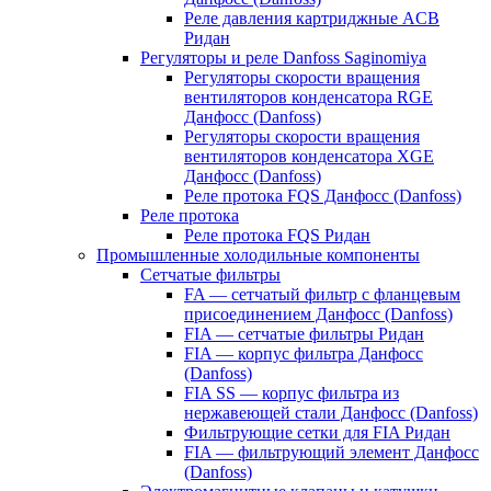
Реле давления картриджные ACB
Ридан
Регуляторы и реле Danfoss Saginomiya
Регуляторы скорости вращения
вентиляторов конденсатора RGE
Данфосс (Danfoss)
Регуляторы скорости вращения
вентиляторов конденсатора XGE
Данфосс (Danfoss)
Реле протока FQS Данфосс (Danfoss)
Реле протока
Реле протока FQS Ридан
Промышленные холодильные компоненты
Сетчатые фильтры
FA — сетчатый фильтр с фланцевым
присоединением Данфосс (Danfoss)
FIA — сетчатые фильтры Ридан
FIA — корпус фильтра Данфосс
(Danfoss)
FIA SS — корпус фильтра из
нержавеющей стали Данфосс (Danfoss)
Фильтрующие сетки для FIA Ридан
FIA — фильтрующий элемент Данфосс
(Danfoss)