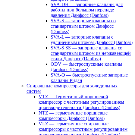
SVA-DH — запорные клапаны для
работы при большом перепаде
давления Данфосс (Danfoss)
SVA-S — запорные клапаны со
стандартным штоком Данфосс
(Danfoss)
SVA-L — запорные клапаны с
удлиненным штоком Данфосс (Danfoss)
SVA-S SS — запорные клапаны со
стандартным штоком из нержавеющей
стали Данфосс (Danfoss)
QDV — быстроспускные клапаны
Данфосс (Danfoss)
SVA-Q — быстроспускные запорные
клапаны Ридан
Спиральные компрессоры для холодильных
систем
VTZ — Герметичный поршневой
компрессор с частотным регулированием
производительности Данфосс (Danfoss)
NTZ — герметичные поршневые
компрессоры Данфосс (Danfoss)
VLZ — герметичные спиральные
компрессоры с частотным регулированием
производительности Данфосс (Danfoss)