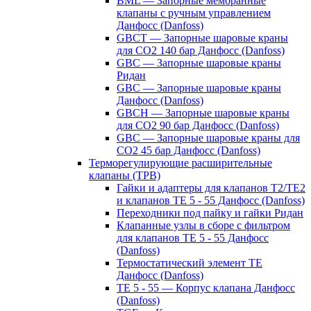
BML — Запорные мембранные
клапаны с ручным управлением
Данфосс (Danfoss)
GBCT — Запорные шаровые краны
для CO2 140 бар Данфосс (Danfoss)
GBC — Запорные шаровые краны
Ридан
GBC — Запорные шаровые краны
Данфосс (Danfoss)
GBCH — Запорные шаровые краны
для CO2 90 бар Данфосс (Danfoss)
GBC — Запорные шаровые краны для
CO2 45 бар Данфосс (Danfoss)
Терморегулирующие расширительные
клапаны (ТРВ)
Гайки и адаптеры для клапанов T2/TE2
и клапанов TE 5 - 55 Данфосс (Danfoss)
Переходники под пайку и гайки Ридан
Клапанные узлы в сборе с фильтром
для клапанов TE 5 - 55 Данфосс
(Danfoss)
Термостатический элемент TE
Данфосс (Danfoss)
TE 5 - 55 — Корпус клапана Данфосс
(Danfoss)