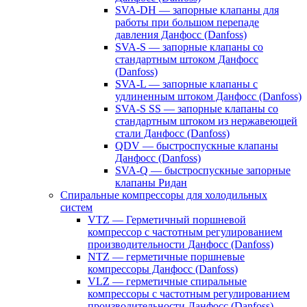
SVA-DH — запорные клапаны для
работы при большом перепаде
давления Данфосс (Danfoss)
SVA-S — запорные клапаны со
стандартным штоком Данфосс
(Danfoss)
SVA-L — запорные клапаны с
удлиненным штоком Данфосс (Danfoss)
SVA-S SS — запорные клапаны со
стандартным штоком из нержавеющей
стали Данфосс (Danfoss)
QDV — быстроспускные клапаны
Данфосс (Danfoss)
SVA-Q — быстроспускные запорные
клапаны Ридан
Спиральные компрессоры для холодильных
систем
VTZ — Герметичный поршневой
компрессор с частотным регулированием
производительности Данфосс (Danfoss)
NTZ — герметичные поршневые
компрессоры Данфосс (Danfoss)
VLZ — герметичные спиральные
компрессоры с частотным регулированием
производительности Данфосс (Danfoss)