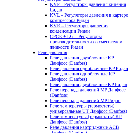
KVP – Регуляторы давления кипения
Ридан
KVL – Регуляторы давления в картере
компрессора Ридан
KVR – Регуляторы давления
конденсации Ридан
CPCE + LG – Регуляторы
производительности со смесителем
жидкости Ридан
Реле давления
Реле давления двухблочные KP
Данфосс (Danfoss)
Реле давления одноблочные KP Ридан
Реле давления одноблочные KP
Данфосс (Danfoss)
Реле давления двухблочные KP Ридан
Реле перепада давлений MP Данфосс
(Danfoss)
Реле перепада давлений MP Ридан
Реле температуры (термостаты)
универсальные UT Данфосс (Danfoss)
Реле температуры (термостаты) KP
Данфосс (Danfoss)
Реле давления картриджные ACB
Данфосс (Danfoss)