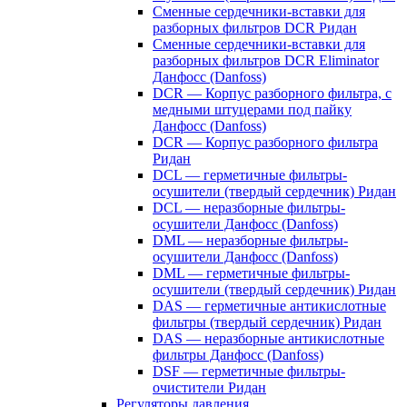
Сменные сердечники-вставки для
разборных фильтров DCR Ридан
Сменные сердечники-вставки для
разборных фильтров DCR Eliminator
Данфосс (Danfoss)
DCR — Корпус разборного фильтра, с
медными штуцерами под пайку
Данфосс (Danfoss)
DCR — Корпус разборного фильтра
Ридан
DCL — герметичные фильтры-
осушители (твердый сердечник) Ридан
DCL — неразборные фильтры-
осушители Данфосс (Danfoss)
DML — неразборные фильтры-
осушители Данфосс (Danfoss)
DML — герметичные фильтры-
осушители (твердый сердечник) Ридан
DAS — герметичные антикислотные
фильтры (твердый сердечник) Ридан
DAS — неразборные антикислотные
фильтры Данфосс (Danfoss)
DSF — герметичные фильтры-
очистители Ридан
Регуляторы давления