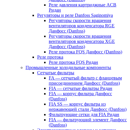
Реле давления картриджные ACB
Ридан
Регуляторы и реле Danfoss Saginomiya
Регуляторы скорости вращения
вентиляторов конденсатора RGE
Данфосс (Danfoss)
Регуляторы скорости вращения
вентиляторов конденсатора XGE
Данфосс (Danfoss)
Реле протока FQS Данфосс (Danfoss)
Реле протока
Реле протока FQS Ридан
Промышленные холодильные компоненты
Сетчатые фильтры
FA — сетчатый фильтр с фланцевым
присоединением Данфосс (Danfoss)
FIA — сетчатые фильтры Ридан
FIA — корпус фильтра Данфосс
(Danfoss)
FIA SS — корпус фильтра из
нержавеющей стали Данфосс (Danfoss)
Фильтрующие сетки для FIA Ридан
FIA — фильтрующий элемент Данфосс
(Danfoss)