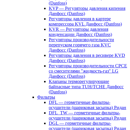
(Danfoss)
KVP — Регуляторы давления кипения
Данфосс (Danfoss)
Регуляторы давления в картере
компрессора KVL Данфосс (Danfoss)
KVR — Регуляторы давления
конденсации Данфосс (Danfoss)
Регуляторы производительности
перепуском горячего газа KVC
Данфосс (Danfoss)
Регуляторы давления в ресивере KVD
Данфосс (Danfoss)
Регуляторы производительности CPCE
со смесителями "жидкость-газ" LG
Данфосс (Danfoss)
Клапаны терморегулирующие
байпасные типа TUH/TCHE Данфосс
(Danfoss)
Фильтры
DFL — герметичные фильтры-
осушители (шариковая засыпка) Ридан
DFL_TW — герметичные фильтры-
осушители (шариковая засыпка) Ридан
DGL — герметичные фильтры-
осушители (шариковая засыпка) Ридан