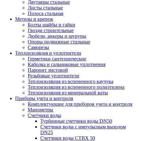
Двутавры стальные
Листы стальные
Полоса стальная
Метизы и крепеж
Болты шайбы и гайки
Гвозди строительные
Дюбели, анкеры и шурупы
Опоры подвижные стальные
Саморезы
Теплоизоляция и уплотнители
Герметики сантехнические
Каболка и сальниковые уплотнения
Паронит листовой
Резьбовые уплотнители
Теплоизоляция из вспененного каучука
Теплоизоляция из вспененного полиэтилена
Теплоизоляция из минеральной ваты
Приборы учета и контроля
Комплектующие для приборов учета и контроля
Манометры
Счетчики воды
Турбинные счетчики воды DN50
Счетчики воды с импульсным выходом
DN25
Счетчики воды СТВХ 50