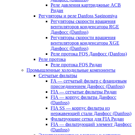
Реле давления картриджные ACB
Ридан
Регуляторы и реле Danfoss Saginomiya
Регуляторы скорости вращения
вентиляторов конденсатора RGE
Данфосс (Danfoss)
Регуляторы скорости вращения
вентиляторов конденсатора XGE
Данфосс (Danfoss)
Реле протока FQS Данфосс (Danfoss)
Реле протока
Реле протока FQS Ридан
Промышленные холодильные компоненты
Сетчатые фильтры
FA — сетчатый фильтр с фланцевым
присоединением Данфосс (Danfoss)
FIA — сетчатые фильтры Ридан
FIA — корпус фильтра Данфосс
(Danfoss)
FIA SS — корпус фильтра из
нержавеющей стали Данфосс (Danfoss)
Фильтрующие сетки для FIA Ридан
FIA — фильтрующий элемент Данфосс
(Danfoss)