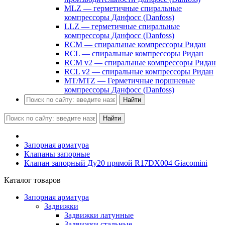
MLZ — герметичные спиральные
компрессоры Данфосс (Danfoss)
LLZ — герметичные спиральные
компрессоры Данфосс (Danfoss)
RCM — спиральные компрессоры Ридан
RCL — спиральные компрессоры Ридан
RCM v2 — спиральные компрессоры Ридан
RCL v2 — спиральные компрессоры Ридан
MT/MTZ — Герметичные поршневые
компрессоры Данфосс (Danfoss)
Найти
Найти
Запорная арматура
Клапаны запорные
Клапан запорный Ду20 прямой R17DX004 Giacomini
Каталог товаров
Запорная арматура
Задвижки
Задвижки латунные
Задвижки стальные