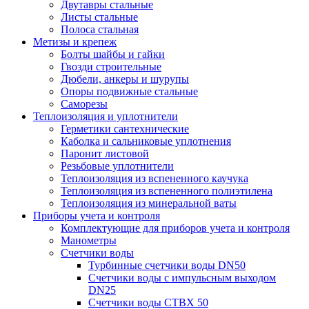
Двутавры стальные
Листы стальные
Полоса стальная
Метизы и крепеж
Болты шайбы и гайки
Гвозди строительные
Дюбели, анкеры и шурупы
Опоры подвижные стальные
Саморезы
Теплоизоляция и уплотнители
Герметики сантехнические
Каболка и сальниковые уплотнения
Паронит листовой
Резьбовые уплотнители
Теплоизоляция из вспененного каучука
Теплоизоляция из вспененного полиэтилена
Теплоизоляция из минеральной ваты
Приборы учета и контроля
Комплектующие для приборов учета и контроля
Манометры
Счетчики воды
Турбинные счетчики воды DN50
Счетчики воды с импульсным выходом
DN25
Счетчики воды СТВХ 50