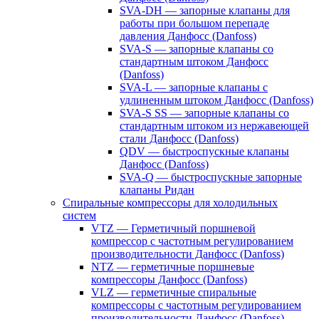
SVA-DH — запорные клапаны для
работы при большом перепаде
давления Данфосс (Danfoss)
SVA-S — запорные клапаны со
стандартным штоком Данфосс
(Danfoss)
SVA-L — запорные клапаны с
удлиненным штоком Данфосс (Danfoss)
SVA-S SS — запорные клапаны со
стандартным штоком из нержавеющей
стали Данфосс (Danfoss)
QDV — быстроспускные клапаны
Данфосс (Danfoss)
SVA-Q — быстроспускные запорные
клапаны Ридан
Спиральные компрессоры для холодильных
систем
VTZ — Герметичный поршневой
компрессор с частотным регулированием
производительности Данфосс (Danfoss)
NTZ — герметичные поршневые
компрессоры Данфосс (Danfoss)
VLZ — герметичные спиральные
компрессоры с частотным регулированием
производительности Данфосс (Danfoss)