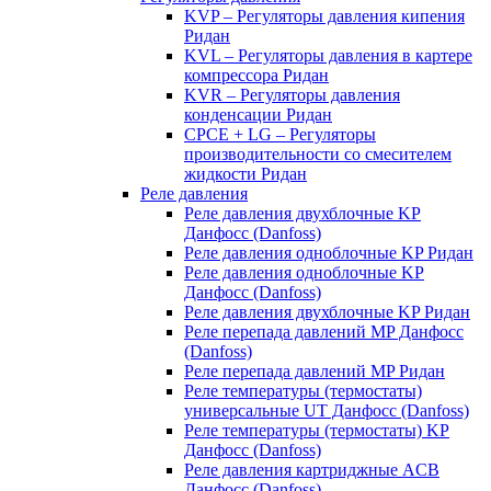
KVP – Регуляторы давления кипения
Ридан
KVL – Регуляторы давления в картере
компрессора Ридан
KVR – Регуляторы давления
конденсации Ридан
CPCE + LG – Регуляторы
производительности со смесителем
жидкости Ридан
Реле давления
Реле давления двухблочные KP
Данфосс (Danfoss)
Реле давления одноблочные KP Ридан
Реле давления одноблочные KP
Данфосс (Danfoss)
Реле давления двухблочные KP Ридан
Реле перепада давлений MP Данфосс
(Danfoss)
Реле перепада давлений MP Ридан
Реле температуры (термостаты)
универсальные UT Данфосс (Danfoss)
Реле температуры (термостаты) KP
Данфосс (Danfoss)
Реле давления картриджные ACB
Данфосс (Danfoss)