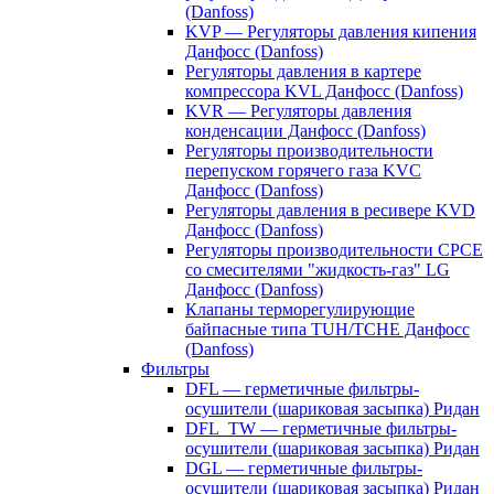
(Danfoss)
KVP — Регуляторы давления кипения
Данфосс (Danfoss)
Регуляторы давления в картере
компрессора KVL Данфосс (Danfoss)
KVR — Регуляторы давления
конденсации Данфосс (Danfoss)
Регуляторы производительности
перепуском горячего газа KVC
Данфосс (Danfoss)
Регуляторы давления в ресивере KVD
Данфосс (Danfoss)
Регуляторы производительности CPCE
со смесителями "жидкость-газ" LG
Данфосс (Danfoss)
Клапаны терморегулирующие
байпасные типа TUH/TCHE Данфосс
(Danfoss)
Фильтры
DFL — герметичные фильтры-
осушители (шариковая засыпка) Ридан
DFL_TW — герметичные фильтры-
осушители (шариковая засыпка) Ридан
DGL — герметичные фильтры-
осушители (шариковая засыпка) Ридан