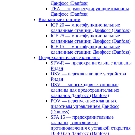
Данфосс (Danfoss)
TEA — терморегулирующие клапаны
Данфосс (Danfoss)
Клапанные станции
ICF 20 — многофункциональные
клапанные станции Данфосс (Danfoss)
ICF 25 — многофункциональные
клапанные станции Данфосс (Danfoss)
ICF 15 — многофункциональные
клапанные станции Данфосс (Danfoss)
Предохранительные клапаны
SFV-R — предохранительные клапаны
Ридан
DSV — переключающие устройства
Ридан
DSV — многоходовые запорные
клапаны для предохранительных
клапанов Данфосс (Danfoss)
POV — перепускные клапаны с
пилотным управлением Данфосс
(Danfoss)
SFA 15 — предохранительные
клапаны, зависящие от
противодавления с уставкой открытия
10-40 бар Данфосс (Danfoss)