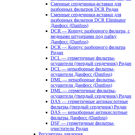
Сменные сердечники-вставки для
разборных фильтров DCR Ридан
Сменные сердечники-вставки для
разборных фильтров DCR Eliminator
Данфосс (Danfoss)
DCR — Корпус разборного фильтра, с
медными штуцерами под пайку
Данфосс (Danfoss)
DCR — Корпус разборного фильтра
Ридан
DCL — герметичные фильтры-
осушители (твердый сердечник) Ридан
DCL — неразборные фильтры-
осушители Данфосс (Danfoss)
DML — неразборные фильтры-
осушители Данфосс (Danfoss)
DML — герметичные фильтры-
осушители (твердый сердечник) Ридан
DAS — герметичные антикислотные
фильтры (твердый сердечник) Ридан
DAS — неразборные антикислотные
фильтры Данфосс (Danfoss)
DSF — герметичные фильтры-
очистители Ридан
Регуляторы давления