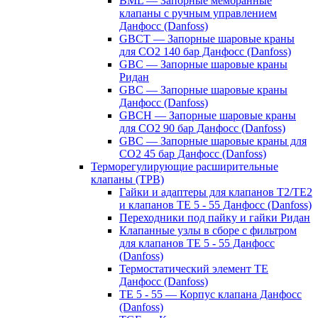
BML — Запорные мембранные
клапаны с ручным управлением
Данфосс (Danfoss)
GBCT — Запорные шаровые краны
для CO2 140 бар Данфосс (Danfoss)
GBC — Запорные шаровые краны
Ридан
GBC — Запорные шаровые краны
Данфосс (Danfoss)
GBCH — Запорные шаровые краны
для CO2 90 бар Данфосс (Danfoss)
GBC — Запорные шаровые краны для
CO2 45 бар Данфосс (Danfoss)
Терморегулирующие расширительные
клапаны (ТРВ)
Гайки и адаптеры для клапанов T2/TE2
и клапанов TE 5 - 55 Данфосс (Danfoss)
Переходники под пайку и гайки Ридан
Клапанные узлы в сборе с фильтром
для клапанов TE 5 - 55 Данфосс
(Danfoss)
Термостатический элемент TE
Данфосс (Danfoss)
TE 5 - 55 — Корпус клапана Данфосс
(Danfoss)