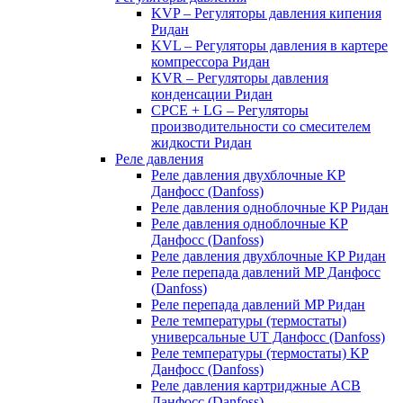
KVP – Регуляторы давления кипения
Ридан
KVL – Регуляторы давления в картере
компрессора Ридан
KVR – Регуляторы давления
конденсации Ридан
CPCE + LG – Регуляторы
производительности со смесителем
жидкости Ридан
Реле давления
Реле давления двухблочные KP
Данфосс (Danfoss)
Реле давления одноблочные KP Ридан
Реле давления одноблочные KP
Данфосс (Danfoss)
Реле давления двухблочные KP Ридан
Реле перепада давлений MP Данфосс
(Danfoss)
Реле перепада давлений MP Ридан
Реле температуры (термостаты)
универсальные UT Данфосс (Danfoss)
Реле температуры (термостаты) KP
Данфосс (Danfoss)
Реле давления картриджные ACB
Данфосс (Danfoss)