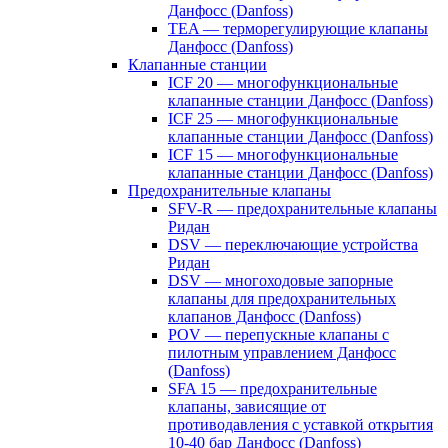
Данфосс (Danfoss)
TEA — терморегулирующие клапаны
Данфосс (Danfoss)
Клапанные станции
ICF 20 — многофункциональные
клапанные станции Данфосс (Danfoss)
ICF 25 — многофункциональные
клапанные станции Данфосс (Danfoss)
ICF 15 — многофункциональные
клапанные станции Данфосс (Danfoss)
Предохранительные клапаны
SFV-R — предохранительные клапаны
Ридан
DSV — переключающие устройства
Ридан
DSV — многоходовые запорные
клапаны для предохранительных
клапанов Данфосс (Danfoss)
POV — перепускные клапаны с
пилотным управлением Данфосс
(Danfoss)
SFA 15 — предохранительные
клапаны, зависящие от
противодавления с уставкой открытия
10-40 бар Данфосс (Danfoss)