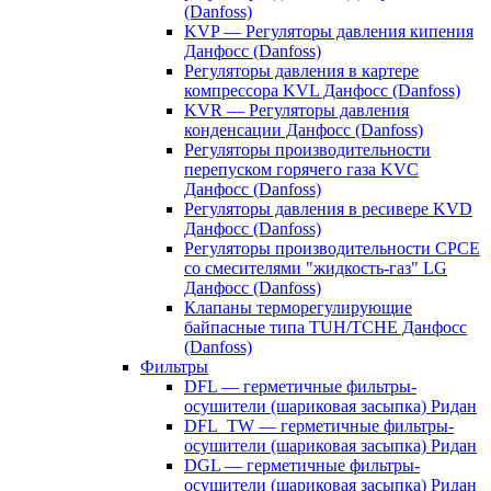
(Danfoss)
KVP — Регуляторы давления кипения
Данфосс (Danfoss)
Регуляторы давления в картере
компрессора KVL Данфосс (Danfoss)
KVR — Регуляторы давления
конденсации Данфосс (Danfoss)
Регуляторы производительности
перепуском горячего газа KVC
Данфосс (Danfoss)
Регуляторы давления в ресивере KVD
Данфосс (Danfoss)
Регуляторы производительности CPCE
со смесителями "жидкость-газ" LG
Данфосс (Danfoss)
Клапаны терморегулирующие
байпасные типа TUH/TCHE Данфосс
(Danfoss)
Фильтры
DFL — герметичные фильтры-
осушители (шариковая засыпка) Ридан
DFL_TW — герметичные фильтры-
осушители (шариковая засыпка) Ридан
DGL — герметичные фильтры-
осушители (шариковая засыпка) Ридан