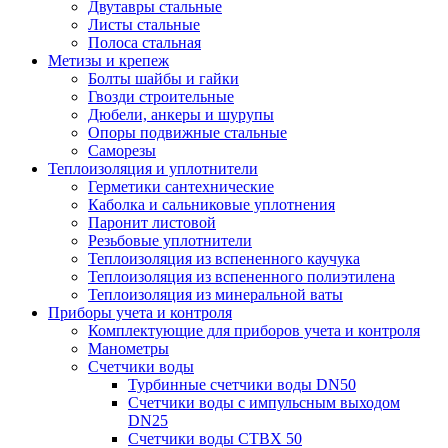
Двутавры стальные
Листы стальные
Полоса стальная
Метизы и крепеж
Болты шайбы и гайки
Гвозди строительные
Дюбели, анкеры и шурупы
Опоры подвижные стальные
Саморезы
Теплоизоляция и уплотнители
Герметики сантехнические
Каболка и сальниковые уплотнения
Паронит листовой
Резьбовые уплотнители
Теплоизоляция из вспененного каучука
Теплоизоляция из вспененного полиэтилена
Теплоизоляция из минеральной ваты
Приборы учета и контроля
Комплектующие для приборов учета и контроля
Манометры
Счетчики воды
Турбинные счетчики воды DN50
Счетчики воды с импульсным выходом
DN25
Счетчики воды СТВХ 50