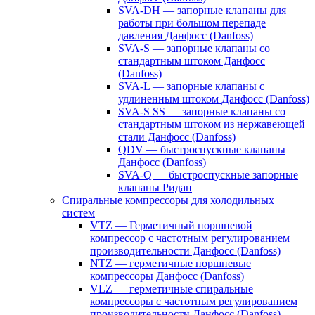
SVA-DH — запорные клапаны для
работы при большом перепаде
давления Данфосс (Danfoss)
SVA-S — запорные клапаны со
стандартным штоком Данфосс
(Danfoss)
SVA-L — запорные клапаны с
удлиненным штоком Данфосс (Danfoss)
SVA-S SS — запорные клапаны со
стандартным штоком из нержавеющей
стали Данфосс (Danfoss)
QDV — быстроспускные клапаны
Данфосс (Danfoss)
SVA-Q — быстроспускные запорные
клапаны Ридан
Спиральные компрессоры для холодильных
систем
VTZ — Герметичный поршневой
компрессор с частотным регулированием
производительности Данфосс (Danfoss)
NTZ — герметичные поршневые
компрессоры Данфосс (Danfoss)
VLZ — герметичные спиральные
компрессоры с частотным регулированием
производительности Данфосс (Danfoss)