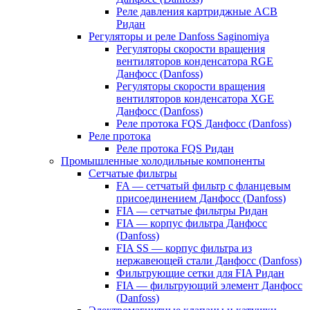
Реле давления картриджные ACB
Ридан
Регуляторы и реле Danfoss Saginomiya
Регуляторы скорости вращения
вентиляторов конденсатора RGE
Данфосс (Danfoss)
Регуляторы скорости вращения
вентиляторов конденсатора XGE
Данфосс (Danfoss)
Реле протока FQS Данфосс (Danfoss)
Реле протока
Реле протока FQS Ридан
Промышленные холодильные компоненты
Сетчатые фильтры
FA — сетчатый фильтр с фланцевым
присоединением Данфосс (Danfoss)
FIA — сетчатые фильтры Ридан
FIA — корпус фильтра Данфосс
(Danfoss)
FIA SS — корпус фильтра из
нержавеющей стали Данфосс (Danfoss)
Фильтрующие сетки для FIA Ридан
FIA — фильтрующий элемент Данфосс
(Danfoss)