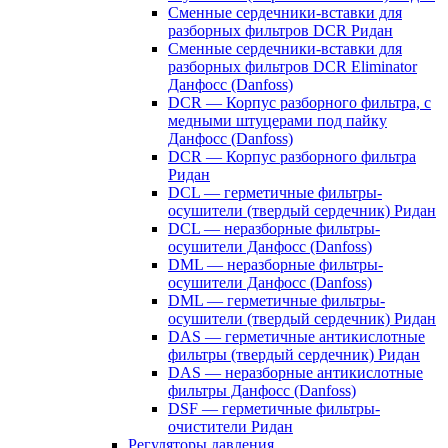
Сменные сердечники-вставки для
разборных фильтров DCR Ридан
Сменные сердечники-вставки для
разборных фильтров DCR Eliminator
Данфосс (Danfoss)
DCR — Корпус разборного фильтра, с
медными штуцерами под пайку
Данфосс (Danfoss)
DCR — Корпус разборного фильтра
Ридан
DCL — герметичные фильтры-
осушители (твердый сердечник) Ридан
DCL — неразборные фильтры-
осушители Данфосс (Danfoss)
DML — неразборные фильтры-
осушители Данфосс (Danfoss)
DML — герметичные фильтры-
осушители (твердый сердечник) Ридан
DAS — герметичные антикислотные
фильтры (твердый сердечник) Ридан
DAS — неразборные антикислотные
фильтры Данфосс (Danfoss)
DSF — герметичные фильтры-
очистители Ридан
Регуляторы давления