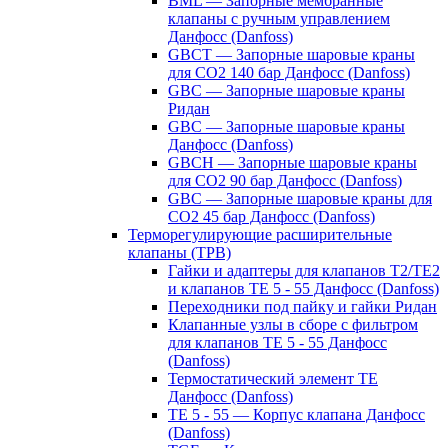
BML — Запорные мембранные
клапаны с ручным управлением
Данфосс (Danfoss)
GBCT — Запорные шаровые краны
для CO2 140 бар Данфосс (Danfoss)
GBC — Запорные шаровые краны
Ридан
GBC — Запорные шаровые краны
Данфосс (Danfoss)
GBCH — Запорные шаровые краны
для CO2 90 бар Данфосс (Danfoss)
GBC — Запорные шаровые краны для
CO2 45 бар Данфосс (Danfoss)
Терморегулирующие расширительные
клапаны (ТРВ)
Гайки и адаптеры для клапанов T2/TE2
и клапанов TE 5 - 55 Данфосс (Danfoss)
Переходники под пайку и гайки Ридан
Клапанные узлы в сборе с фильтром
для клапанов TE 5 - 55 Данфосс
(Danfoss)
Термостатический элемент TE
Данфосс (Danfoss)
TE 5 - 55 — Корпус клапана Данфосс
(Danfoss)