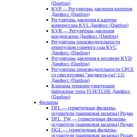
(Danfoss)
KVP — Регуляторы давления кипения
Данфосс (Danfoss)
Регуляторы давления в картере
компрессора KVL Данфосс (Danfoss)
KVR — Регуляторы давления
конденсации Данфосс (Danfoss)
Регуляторы производительности
перепуском горячего газа KVC
Данфосс (Danfoss)
Регуляторы давления в ресивере KVD
Данфосс (Danfoss)
Регуляторы производительности CPCE
со смесителями "жидкость-газ" LG
Данфосс (Danfoss)
Клапаны терморегулирующие
байпасные типа TUH/TCHE Данфосс
(Danfoss)
Фильтры
DFL — герметичные фильтры-
осушители (шариковая засыпка) Ридан
DFL_TW — герметичные фильтры-
осушители (шариковая засыпка) Ридан
DGL — герметичные фильтры-
осушители (шариковая засыпка) Ридан