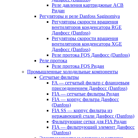
Реле давления картриджные ACB
Ридан
Регуляторы и реле Danfoss Saginomiya
Регуляторы скорости вращения
вентиляторов конденсатора RGE
Данфосс (Danfoss)
Регуляторы скорости вращения
вентиляторов конденсатора XGE
Данфосс (Danfoss)
Реле протока FQS Данфосс (Danfoss)
Реле протока
Реле протока FQS Ридан
Промышленные холодильные компоненты
Сетчатые фильтры
FA — сетчатый фильтр с фланцевым
присоединением Данфосс (Danfoss)
FIA — сетчатые фильтры Ридан
FIA — корпус фильтра Данфосс
(Danfoss)
FIA SS — корпус фильтра из
нержавеющей стали Данфосс (Danfoss)
Фильтрующие сетки для FIA Ридан
FIA — фильтрующий элемент Данфосс
(Danfoss)