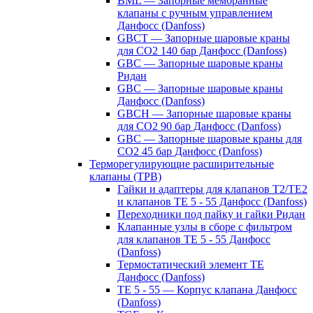
BML — Запорные мембранные
клапаны с ручным управлением
Данфосс (Danfoss)
GBCT — Запорные шаровые краны
для CO2 140 бар Данфосс (Danfoss)
GBC — Запорные шаровые краны
Ридан
GBC — Запорные шаровые краны
Данфосс (Danfoss)
GBCH — Запорные шаровые краны
для CO2 90 бар Данфосс (Danfoss)
GBC — Запорные шаровые краны для
CO2 45 бар Данфосс (Danfoss)
Терморегулирующие расширительные
клапаны (ТРВ)
Гайки и адаптеры для клапанов T2/TE2
и клапанов TE 5 - 55 Данфосс (Danfoss)
Переходники под пайку и гайки Ридан
Клапанные узлы в сборе с фильтром
для клапанов TE 5 - 55 Данфосс
(Danfoss)
Термостатический элемент TE
Данфосс (Danfoss)
TE 5 - 55 — Корпус клапана Данфосс
(Danfoss)