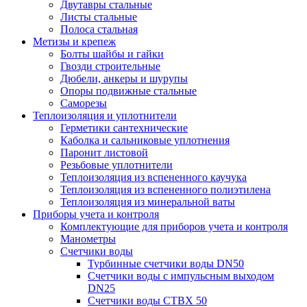
Двутавры стальные
Листы стальные
Полоса стальная
Метизы и крепеж
Болты шайбы и гайки
Гвозди строительные
Дюбели, анкеры и шурупы
Опоры подвижные стальные
Саморезы
Теплоизоляция и уплотнители
Герметики сантехнические
Каболка и сальниковые уплотнения
Паронит листовой
Резьбовые уплотнители
Теплоизоляция из вспененного каучука
Теплоизоляция из вспененного полиэтилена
Теплоизоляция из минеральной ваты
Приборы учета и контроля
Комплектующие для приборов учета и контроля
Манометры
Счетчики воды
Турбинные счетчики воды DN50
Счетчики воды с импульсным выходом
DN25
Счетчики воды СТВХ 50