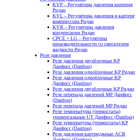
KVP – Регуляторы давления кипения
Ридан
KVL – Регуляторы давления в картере
компрессора Ридан
KVR – Регуляторы давления
конденсации Ридан
CPCE + LG – Регуляторы
производительности со смесителем
жидкости Ридан
Реле давления
Реле давления двухблочные KP
Данфосс (Danfoss)
Реле давления одноблочные KP Ридан
Реле давления одноблочные KP
Данфосс (Danfoss)
Реле давления двухблочные KP Ридан
Реле перепада давлений MP Данфосс
(Danfoss)
Реле перепада давлений MP Ридан
Реле температуры (термостаты)
универсальные UT Данфосс (Danfoss)
Реле температуры (термостаты) KP
Данфосс (Danfoss)
Реле давления картриджные ACB
Данфосс (Danfoss)