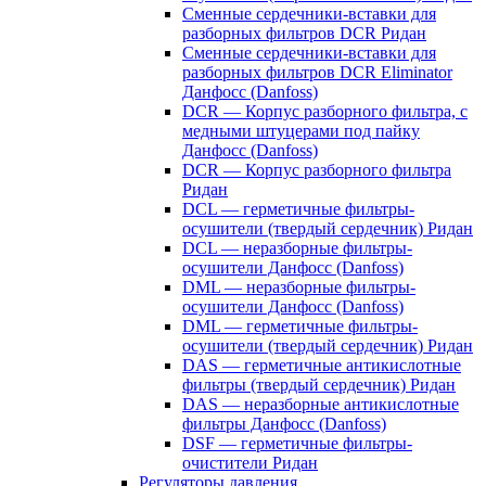
Сменные сердечники-вставки для
разборных фильтров DCR Ридан
Сменные сердечники-вставки для
разборных фильтров DCR Eliminator
Данфосс (Danfoss)
DCR — Корпус разборного фильтра, с
медными штуцерами под пайку
Данфосс (Danfoss)
DCR — Корпус разборного фильтра
Ридан
DCL — герметичные фильтры-
осушители (твердый сердечник) Ридан
DCL — неразборные фильтры-
осушители Данфосс (Danfoss)
DML — неразборные фильтры-
осушители Данфосс (Danfoss)
DML — герметичные фильтры-
осушители (твердый сердечник) Ридан
DAS — герметичные антикислотные
фильтры (твердый сердечник) Ридан
DAS — неразборные антикислотные
фильтры Данфосс (Danfoss)
DSF — герметичные фильтры-
очистители Ридан
Регуляторы давления