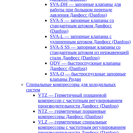
SVA-DH — запорные клапаны для
работы при большом перепаде
давления Данфосс (Danfoss)
SVA-S — запорные клапаны со
стандартным штоком Данфосс
(Danfoss)
SVA-L — запорные клапаны с
удлиненным штоком Данфосс (Danfoss)
SVA-S SS — запорные клапаны со
стандартным штоком из нержавеющей
стали Данфосс (Danfoss)
QDV — быстроспускные клапаны
Данфосс (Danfoss)
SVA-Q — быстроспускные запорные
клапаны Ридан
Спиральные компрессоры для холодильных
систем
VTZ — Герметичный поршневой
компрессор с частотным регулированием
производительности Данфосс (Danfoss)
NTZ — герметичные поршневые
компрессоры Данфосс (Danfoss)
VLZ — герметичные спиральные
компрессоры с частотным регулированием
производительности Данфосс (Danfoss)