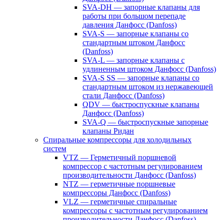
SVA-DH — запорные клапаны для
работы при большом перепаде
давления Данфосс (Danfoss)
SVA-S — запорные клапаны со
стандартным штоком Данфосс
(Danfoss)
SVA-L — запорные клапаны с
удлиненным штоком Данфосс (Danfoss)
SVA-S SS — запорные клапаны со
стандартным штоком из нержавеющей
стали Данфосс (Danfoss)
QDV — быстроспускные клапаны
Данфосс (Danfoss)
SVA-Q — быстроспускные запорные
клапаны Ридан
Спиральные компрессоры для холодильных
систем
VTZ — Герметичный поршневой
компрессор с частотным регулированием
производительности Данфосс (Danfoss)
NTZ — герметичные поршневые
компрессоры Данфосс (Danfoss)
VLZ — герметичные спиральные
компрессоры с частотным регулированием
производительности Данфосс (Danfoss)