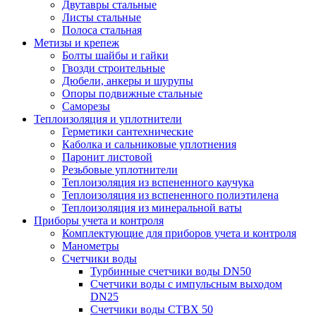
Двутавры стальные
Листы стальные
Полоса стальная
Метизы и крепеж
Болты шайбы и гайки
Гвозди строительные
Дюбели, анкеры и шурупы
Опоры подвижные стальные
Саморезы
Теплоизоляция и уплотнители
Герметики сантехнические
Каболка и сальниковые уплотнения
Паронит листовой
Резьбовые уплотнители
Теплоизоляция из вспененного каучука
Теплоизоляция из вспененного полиэтилена
Теплоизоляция из минеральной ваты
Приборы учета и контроля
Комплектующие для приборов учета и контроля
Манометры
Счетчики воды
Турбинные счетчики воды DN50
Счетчики воды с импульсным выходом
DN25
Счетчики воды СТВХ 50