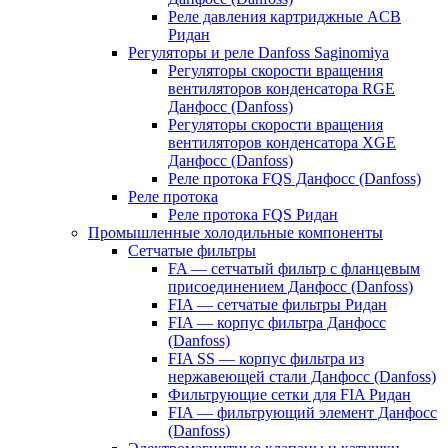
Реле давления картриджные ACB
Ридан
Регуляторы и реле Danfoss Saginomiya
Регуляторы скорости вращения
вентиляторов конденсатора RGE
Данфосс (Danfoss)
Регуляторы скорости вращения
вентиляторов конденсатора XGE
Данфосс (Danfoss)
Реле протока FQS Данфосс (Danfoss)
Реле протока
Реле протока FQS Ридан
Промышленные холодильные компоненты
Сетчатые фильтры
FA — сетчатый фильтр с фланцевым
присоединением Данфосс (Danfoss)
FIA — сетчатые фильтры Ридан
FIA — корпус фильтра Данфосс
(Danfoss)
FIA SS — корпус фильтра из
нержавеющей стали Данфосс (Danfoss)
Фильтрующие сетки для FIA Ридан
FIA — фильтрующий элемент Данфосс
(Danfoss)