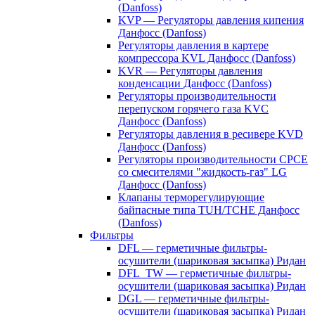
(Danfoss)
KVP — Регуляторы давления кипения
Данфосс (Danfoss)
Регуляторы давления в картере
компрессора KVL Данфосс (Danfoss)
KVR — Регуляторы давления
конденсации Данфосс (Danfoss)
Регуляторы производительности
перепуском горячего газа KVC
Данфосс (Danfoss)
Регуляторы давления в ресивере KVD
Данфосс (Danfoss)
Регуляторы производительности CPCE
со смесителями "жидкость-газ" LG
Данфосс (Danfoss)
Клапаны терморегулирующие
байпасные типа TUH/TCHE Данфосс
(Danfoss)
Фильтры
DFL — герметичные фильтры-
осушители (шариковая засыпка) Ридан
DFL_TW — герметичные фильтры-
осушители (шариковая засыпка) Ридан
DGL — герметичные фильтры-
осушители (шариковая засыпка) Ридан