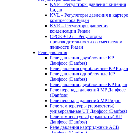
KVP – Регуляторы давления кипения
Ридан
KVL – Регуляторы давления в картере
компрессора Ридан
KVR – Регуляторы давления
конденсации Ридан
CPCE + LG – Регуляторы
производительности со смесителем
жидкости Ридан
Реле давления
Реле давления двухблочные KP
Данфосс (Danfoss)
Реле давления одноблочные KP Ридан
Реле давления одноблочные KP
Данфосс (Danfoss)
Реле давления двухблочные KP Ридан
Реле перепада давлений MP Данфосс
(Danfoss)
Реле перепада давлений MP Ридан
Реле температуры (термостаты)
универсальные UT Данфосс (Danfoss)
Реле температуры (термостаты) KP
Данфосс (Danfoss)
Реле давления картриджные ACB
Данфосс (Danfoss)