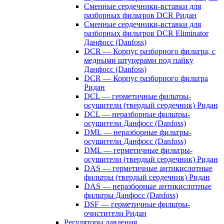
Сменные сердечники-вставки для
разборных фильтров DCR Ридан
Сменные сердечники-вставки для
разборных фильтров DCR Eliminator
Данфосс (Danfoss)
DCR — Корпус разборного фильтра, с
медными штуцерами под пайку
Данфосс (Danfoss)
DCR — Корпус разборного фильтра
Ридан
DCL — герметичные фильтры-
осушители (твердый сердечник) Ридан
DCL — неразборные фильтры-
осушители Данфосс (Danfoss)
DML — неразборные фильтры-
осушители Данфосс (Danfoss)
DML — герметичные фильтры-
осушители (твердый сердечник) Ридан
DAS — герметичные антикислотные
фильтры (твердый сердечник) Ридан
DAS — неразборные антикислотные
фильтры Данфосс (Danfoss)
DSF — герметичные фильтры-
очистители Ридан
Регуляторы давления