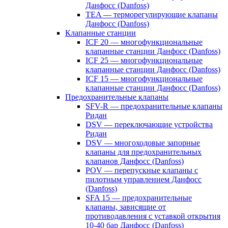
Данфосс (Danfoss)
TEA — терморегулирующие клапаны
Данфосс (Danfoss)
Клапанные станции
ICF 20 — многофункциональные
клапанные станции Данфосс (Danfoss)
ICF 25 — многофункциональные
клапанные станции Данфосс (Danfoss)
ICF 15 — многофункциональные
клапанные станции Данфосс (Danfoss)
Предохранительные клапаны
SFV-R — предохранительные клапаны
Ридан
DSV — переключающие устройства
Ридан
DSV — многоходовые запорные
клапаны для предохранительных
клапанов Данфосс (Danfoss)
POV — перепускные клапаны с
пилотным управлением Данфосс
(Danfoss)
SFA 15 — предохранительные
клапаны, зависящие от
противодавления с уставкой открытия
10-40 бар Данфосс (Danfoss)