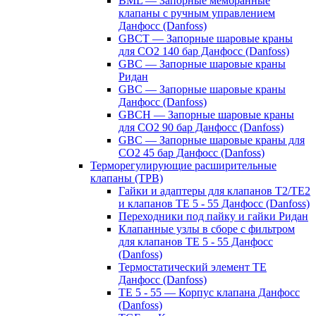
BML — Запорные мембранные
клапаны с ручным управлением
Данфосс (Danfoss)
GBCT — Запорные шаровые краны
для CO2 140 бар Данфосс (Danfoss)
GBC — Запорные шаровые краны
Ридан
GBC — Запорные шаровые краны
Данфосс (Danfoss)
GBCH — Запорные шаровые краны
для CO2 90 бар Данфосс (Danfoss)
GBC — Запорные шаровые краны для
CO2 45 бар Данфосс (Danfoss)
Терморегулирующие расширительные
клапаны (ТРВ)
Гайки и адаптеры для клапанов T2/TE2
и клапанов TE 5 - 55 Данфосс (Danfoss)
Переходники под пайку и гайки Ридан
Клапанные узлы в сборе с фильтром
для клапанов TE 5 - 55 Данфосс
(Danfoss)
Термостатический элемент TE
Данфосс (Danfoss)
TE 5 - 55 — Корпус клапана Данфосс
(Danfoss)