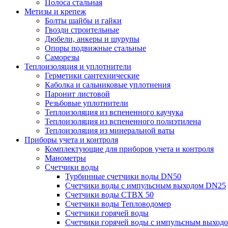
Полоса стальная
Метизы и крепеж
Болты шайбы и гайки
Гвозди строительные
Дюбели, анкеры и шурупы
Опоры подвижные стальные
Саморезы
Теплоизоляция и уплотнители
Герметики сантехнические
Каболка и сальниковые уплотнения
Паронит листовой
Резьбовые уплотнители
Теплоизоляция из вспененного каучука
Теплоизоляция из вспененного полиэтилена
Теплоизоляция из минеральной ваты
Приборы учета и контроля
Комплектующие для приборов учета и контроля
Манометры
Счетчики воды
Турбинные счетчики воды DN50
Счетчики воды с импульсным выходом DN25
Счетчики воды СТВХ 50
Счетчики воды Тепловодомер
Счетчики горячей воды
Счетчики горячей воды с импульсным выход