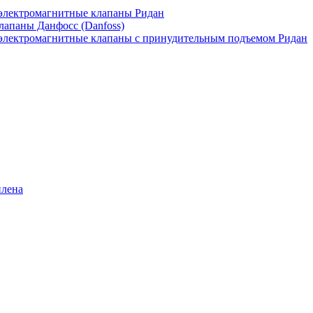
лектромагнитные клапаны Ридан
апаны Данфосс (Danfoss)
лектромагнитные клапаны с принудительным подъемом Ридан
илена