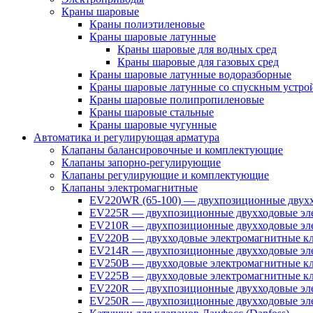
Краны шаровые
Краны полиэтиленовые
Краны шаровые латунные
Краны шаровые для водных сред
Краны шаровые для газовых сред
Краны шаровые латунные водоразборные
Краны шаровые латунные со спускным устро
Краны шаровые полипропиленовые
Краны шаровые стальные
Краны шаровые чугунные
Автоматика и регулирующая арматура
Клапаны балансировочные и комплектующие
Клапаны запорно-регулирующие
Клапаны регулирующие и комплектующие
Клапаны электромагнитные
EV220WR (65-100) — двухпозиционные двухх
EV225R — двухпозиционные двухходовые эле
EV210R — двухпозиционные двухходовые эле
EV220B — двухходовые электромагнитные кл
EV214R — двухпозиционные двухходовые эле
EV250B — двухходовые электромагнитные кл
EV225B — двухходовые электромагнитные кла
EV220R — двухпозиционные двухходовые эл
EV250R — двухпозиционные двухходовые эл