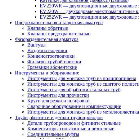
Катушки для клапанов Данфосс (Danfoss)
EV220WR — двухпозиционные двухходовые э
EV220W — двухходовые электромагнитные кл
EV252WR — двухпозиционные двухходовые э
Предохранительная и защитная арматура
Клапаны обратные
Клапаны предохранительные
Фазоразделительная арматура
Вантузы
Воздухоотводчики
Конденсатоотводчики
Фильтры грубой очистки
Грязевики абонентские
Инструменты и оборудование
Инструменты для монтажа труб из полипропилена
Инструменты для монтажа труб из сшитого полиэт
Инструменты для обработки стальных труб
Инструменты для прочистки
Круги для резки и шлифовки
Сварочное оборудование и комплектующие
Инструменты для монтажа труб из металлопластика
Трубы, фитинги и детали трубопроводов
Детали трубопроводов и фитинги стальные
Компенсаторы сильфонные и резиновые
Соединительные муфты