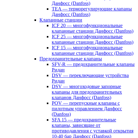
Данфосс (Danfoss)
TEA — терморегулирующие клапаны
Данфосс (Danfoss)
Клапанные станции
ICF 20 — многофункциональные
клапанные станции Данфосс (Danfoss)
ICF 25 — многофункциональные
клапанные станции Данфосс (Danfoss)
ICF 15 — многофункциональные
клапанные станции Данфосс (Danfoss)
Предохранительные клапаны
SFV-R — предохранительные клапаны
Ридан
DSV — переключающие устройства
Ридан
DSV — многоходовые запорные
клапаны для предохранительных
клапанов Данфосс (Danfoss)
POV — перепускные клапаны с
пилотным управлением Данфосс
(Danfoss)
SFA 15 — предохранительные
клапаны, зависящие от
противодавления с уставкой открытия
10-40 бар Данфосс (Danfoss)