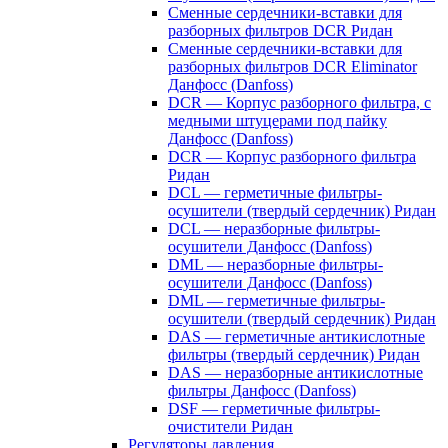
Сменные сердечники-вставки для
разборных фильтров DCR Ридан
Сменные сердечники-вставки для
разборных фильтров DCR Eliminator
Данфосс (Danfoss)
DCR — Корпус разборного фильтра, с
медными штуцерами под пайку
Данфосс (Danfoss)
DCR — Корпус разборного фильтра
Ридан
DCL — герметичные фильтры-
осушители (твердый сердечник) Ридан
DCL — неразборные фильтры-
осушители Данфосс (Danfoss)
DML — неразборные фильтры-
осушители Данфосс (Danfoss)
DML — герметичные фильтры-
осушители (твердый сердечник) Ридан
DAS — герметичные антикислотные
фильтры (твердый сердечник) Ридан
DAS — неразборные антикислотные
фильтры Данфосс (Danfoss)
DSF — герметичные фильтры-
очистители Ридан
Регуляторы давления