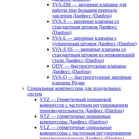
SVA-DH — запорные клапаны для
работы при большом перепаде
давления Данфосс (Danfoss)
SVA-S — запорные клапаны со
стандартным штоком Данфосс
(Danfoss)
SVA-L — запорные клапаны с
удлиненным штоком Данфосс (Danfoss)
SVA-S SS — запорные клапаны со
стандартным штоком из нержавеющей
стали Данфосс (Danfoss)
QDV — быстроспускные клапаны
Данфосс (Danfoss)
SVA-Q — быстроспускные запорные
клапаны Ридан
Спиральные компрессоры для холодильных
систем
VTZ — Герметичный поршневой
компрессор с частотным регулированием
производительности Данфосс (Danfoss)
NTZ — герметичные поршневые
компрессоры Данфосс (Danfoss)
VLZ — герметичные спиральные
компрессоры с частотным регулированием
производительности Данфосс (Danfoss)