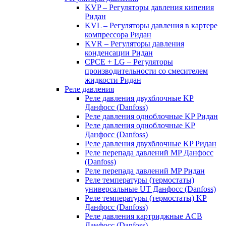
KVP – Регуляторы давления кипения
Ридан
KVL – Регуляторы давления в картере
компрессора Ридан
KVR – Регуляторы давления
конденсации Ридан
CPCE + LG – Регуляторы
производительности со смесителем
жидкости Ридан
Реле давления
Реле давления двухблочные KP
Данфосс (Danfoss)
Реле давления одноблочные KP Ридан
Реле давления одноблочные KP
Данфосс (Danfoss)
Реле давления двухблочные KP Ридан
Реле перепада давлений MP Данфосс
(Danfoss)
Реле перепада давлений MP Ридан
Реле температуры (термостаты)
универсальные UT Данфосс (Danfoss)
Реле температуры (термостаты) KP
Данфосс (Danfoss)
Реле давления картриджные ACB
Данфосс (Danfoss)