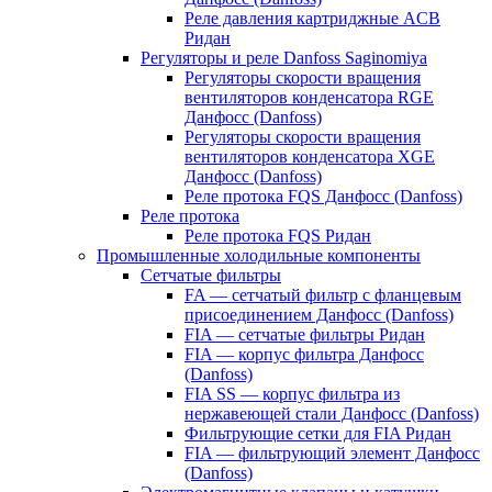
Реле давления картриджные ACB
Ридан
Регуляторы и реле Danfoss Saginomiya
Регуляторы скорости вращения
вентиляторов конденсатора RGE
Данфосс (Danfoss)
Регуляторы скорости вращения
вентиляторов конденсатора XGE
Данфосс (Danfoss)
Реле протока FQS Данфосс (Danfoss)
Реле протока
Реле протока FQS Ридан
Промышленные холодильные компоненты
Сетчатые фильтры
FA — сетчатый фильтр с фланцевым
присоединением Данфосс (Danfoss)
FIA — сетчатые фильтры Ридан
FIA — корпус фильтра Данфосс
(Danfoss)
FIA SS — корпус фильтра из
нержавеющей стали Данфосс (Danfoss)
Фильтрующие сетки для FIA Ридан
FIA — фильтрующий элемент Данфосс
(Danfoss)