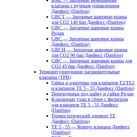
BML — Запорные мембранные
клапаны с ручным управлением
Данфосс (Danfoss)
GBCT — Запорные шаровые краны
для CO2 140 бар Данфосс (Danfoss)
GBC — Запорные шаровые краны
Ридан
GBC — Запорные шаровые краны
Данфосс (Danfoss)
GBCH — Запорные шаровые краны
для CO2 90 бар Данфосс (Danfoss)
GBC — Запорные шаровые краны для
CO2 45 бар Данфосс (Danfoss)
Терморегулирующие расширительные
клапаны (ТРВ)
Гайки и адаптеры для клапанов T2/TE2
и клапанов TE 5 - 55 Данфосс (Danfoss)
Переходники под пайку и гайки Ридан
Клапанные узлы в сборе с фильтром
для клапанов TE 5 - 55 Данфосс
(Danfoss)
Термостатический элемент TE
Данфосс (Danfoss)
TE 5 - 55 — Корпус клапана Данфосс
(Danfoss)