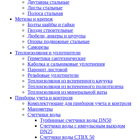
Двутавры стальные
Листы стальные
Полоса стальная
Метизы и крепеж
Болты шайбы и гайки
Гвозди строительные
Дюбели, анкеры и шурупы
Опоры подвижные стальные
Саморезы
Теплоизоляция и уплотнители
Герметики сантехнические
Каболка и сальниковые уплотнения
Паронит листовой
Резьбовые уплотнители
Теплоизоляция из вспененного каучука
Теплоизоляция из вспененного полиэтилена
Теплоизоляция из минеральной ваты
Приборы учета и контроля
Комплектующие для приборов учета и контроля
Манометры
Счетчики воды
Турбинные счетчики воды DN50
Счетчики воды с импульсным выходом
DN25
Счетчики воды СТВХ 50