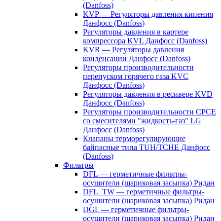
(Danfoss)
KVP — Регуляторы давления кипения
Данфосс (Danfoss)
Регуляторы давления в картере
компрессора KVL Данфосс (Danfoss)
KVR — Регуляторы давления
конденсации Данфосс (Danfoss)
Регуляторы производительности
перепуском горячего газа KVC
Данфосс (Danfoss)
Регуляторы давления в ресивере KVD
Данфосс (Danfoss)
Регуляторы производительности CPCE
со смесителями "жидкость-газ" LG
Данфосс (Danfoss)
Клапаны терморегулирующие
байпасные типа TUH/TCHE Данфосс
(Danfoss)
Фильтры
DFL — герметичные фильтры-
осушители (шариковая засыпка) Ридан
DFL_TW — герметичные фильтры-
осушители (шариковая засыпка) Ридан
DGL — герметичные фильтры-
осушители (шариковая засыпка) Ридан