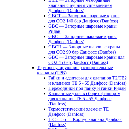
BML — Запорные мембранные
клапаны с ручным управлением
Данфосс (Danfoss)
GBCT — Запорные шаровые краны
для CO2 140 бар Данфосс (Danfoss)
GBC — Запорные шаровые краны
Ридан
GBC — Запорные шаровые краны
Данфосс (Danfoss)
GBCH — Запорные шаровые краны
для CO2 90 бар Данфосс (Danfoss)
GBC — Запорные шаровые краны для
CO2 45 бар Данфосс (Danfoss)
Терморегулирующие расширительные
клапаны (ТРВ)
Гайки и адаптеры для клапанов T2/TE2
и клапанов TE 5 - 55 Данфосс (Danfoss)
Переходники под пайку и гайки Ридан
Клапанные узлы в сборе с фильтром
для клапанов TE 5 - 55 Данфосс
(Danfoss)
Термостатический элемент TE
Данфосс (Danfoss)
TE 5 - 55 — Корпус клапана Данфосс
(Danfoss)