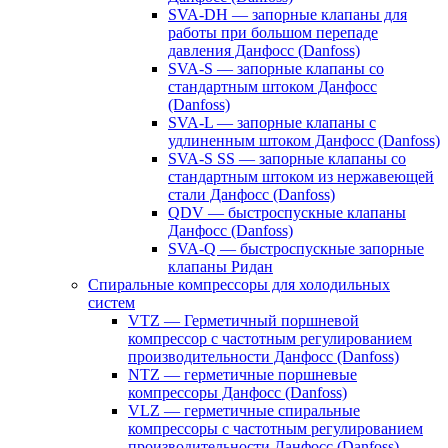
SVA-DH — запорные клапаны для
работы при большом перепаде
давления Данфосс (Danfoss)
SVA-S — запорные клапаны со
стандартным штоком Данфосс
(Danfoss)
SVA-L — запорные клапаны с
удлиненным штоком Данфосс (Danfoss)
SVA-S SS — запорные клапаны со
стандартным штоком из нержавеющей
стали Данфосс (Danfoss)
QDV — быстроспускные клапаны
Данфосс (Danfoss)
SVA-Q — быстроспускные запорные
клапаны Ридан
Спиральные компрессоры для холодильных
систем
VTZ — Герметичный поршневой
компрессор с частотным регулированием
производительности Данфосс (Danfoss)
NTZ — герметичные поршневые
компрессоры Данфосс (Danfoss)
VLZ — герметичные спиральные
компрессоры с частотным регулированием
производительности Данфосс (Danfoss)