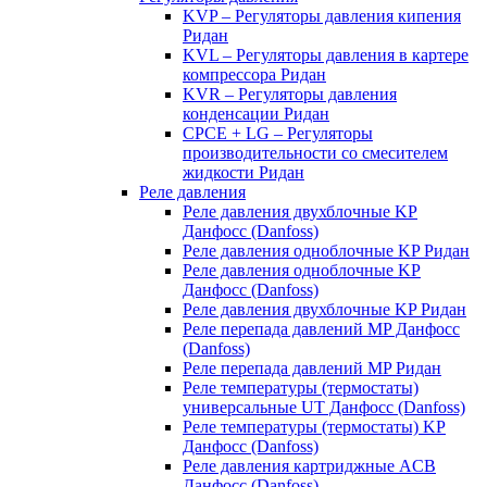
KVP – Регуляторы давления кипения
Ридан
KVL – Регуляторы давления в картере
компрессора Ридан
KVR – Регуляторы давления
конденсации Ридан
CPCE + LG – Регуляторы
производительности со смесителем
жидкости Ридан
Реле давления
Реле давления двухблочные KP
Данфосс (Danfoss)
Реле давления одноблочные KP Ридан
Реле давления одноблочные KP
Данфосс (Danfoss)
Реле давления двухблочные KP Ридан
Реле перепада давлений MP Данфосс
(Danfoss)
Реле перепада давлений MP Ридан
Реле температуры (термостаты)
универсальные UT Данфосс (Danfoss)
Реле температуры (термостаты) KP
Данфосс (Danfoss)
Реле давления картриджные ACB
Данфосс (Danfoss)