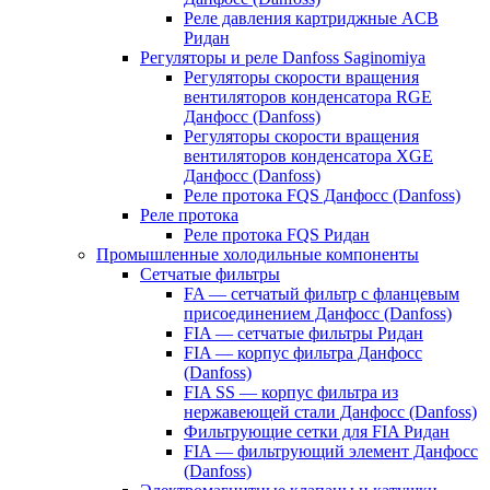
Реле давления картриджные ACB
Ридан
Регуляторы и реле Danfoss Saginomiya
Регуляторы скорости вращения
вентиляторов конденсатора RGE
Данфосс (Danfoss)
Регуляторы скорости вращения
вентиляторов конденсатора XGE
Данфосс (Danfoss)
Реле протока FQS Данфосс (Danfoss)
Реле протока
Реле протока FQS Ридан
Промышленные холодильные компоненты
Сетчатые фильтры
FA — сетчатый фильтр с фланцевым
присоединением Данфосс (Danfoss)
FIA — сетчатые фильтры Ридан
FIA — корпус фильтра Данфосс
(Danfoss)
FIA SS — корпус фильтра из
нержавеющей стали Данфосс (Danfoss)
Фильтрующие сетки для FIA Ридан
FIA — фильтрующий элемент Данфосс
(Danfoss)