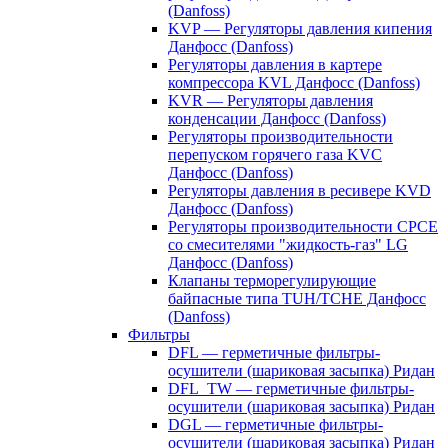
(Danfoss)
KVP — Регуляторы давления кипения
Данфосс (Danfoss)
Регуляторы давления в картере
компрессора KVL Данфосс (Danfoss)
KVR — Регуляторы давления
конденсации Данфосс (Danfoss)
Регуляторы производительности
перепуском горячего газа KVC
Данфосс (Danfoss)
Регуляторы давления в ресивере KVD
Данфосс (Danfoss)
Регуляторы производительности CPCE
со смесителями "жидкость-газ" LG
Данфосс (Danfoss)
Клапаны терморегулирующие
байпасные типа TUH/TCHE Данфосс
(Danfoss)
Фильтры
DFL — герметичные фильтры-
осушители (шариковая засыпка) Ридан
DFL_TW — герметичные фильтры-
осушители (шариковая засыпка) Ридан
DGL — герметичные фильтры-
осушители (шариковая засыпка) Ридан