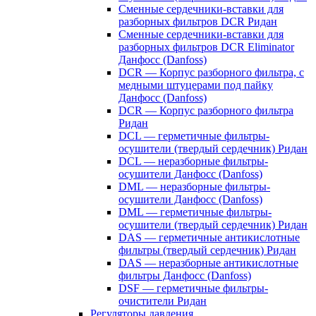
Сменные сердечники-вставки для
разборных фильтров DCR Ридан
Сменные сердечники-вставки для
разборных фильтров DCR Eliminator
Данфосс (Danfoss)
DCR — Корпус разборного фильтра, с
медными штуцерами под пайку
Данфосс (Danfoss)
DCR — Корпус разборного фильтра
Ридан
DCL — герметичные фильтры-
осушители (твердый сердечник) Ридан
DCL — неразборные фильтры-
осушители Данфосс (Danfoss)
DML — неразборные фильтры-
осушители Данфосс (Danfoss)
DML — герметичные фильтры-
осушители (твердый сердечник) Ридан
DAS — герметичные антикислотные
фильтры (твердый сердечник) Ридан
DAS — неразборные антикислотные
фильтры Данфосс (Danfoss)
DSF — герметичные фильтры-
очистители Ридан
Регуляторы давления