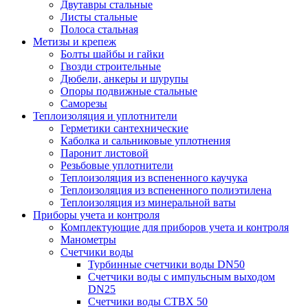
Двутавры стальные
Листы стальные
Полоса стальная
Метизы и крепеж
Болты шайбы и гайки
Гвозди строительные
Дюбели, анкеры и шурупы
Опоры подвижные стальные
Саморезы
Теплоизоляция и уплотнители
Герметики сантехнические
Каболка и сальниковые уплотнения
Паронит листовой
Резьбовые уплотнители
Теплоизоляция из вспененного каучука
Теплоизоляция из вспененного полиэтилена
Теплоизоляция из минеральной ваты
Приборы учета и контроля
Комплектующие для приборов учета и контроля
Манометры
Счетчики воды
Турбинные счетчики воды DN50
Счетчики воды с импульсным выходом
DN25
Счетчики воды СТВХ 50