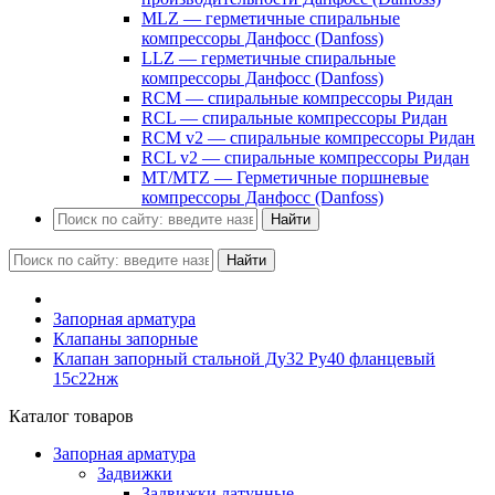
MLZ — герметичные спиральные
компрессоры Данфосс (Danfoss)
LLZ — герметичные спиральные
компрессоры Данфосс (Danfoss)
RCM — спиральные компрессоры Ридан
RCL — спиральные компрессоры Ридан
RCM v2 — спиральные компрессоры Ридан
RCL v2 — спиральные компрессоры Ридан
MT/MTZ — Герметичные поршневые
компрессоры Данфосс (Danfoss)
Найти
Найти
Запорная арматура
Клапаны запорные
Клапан запорный стальной Ду32 Ру40 фланцевый
15с22нж
Каталог товаров
Запорная арматура
Задвижки
Задвижки латунные