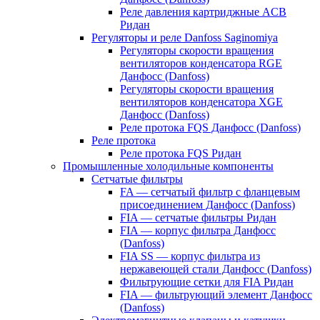
Реле давления картриджные ACB
Ридан
Регуляторы и реле Danfoss Saginomiya
Регуляторы скорости вращения
вентиляторов конденсатора RGE
Данфосс (Danfoss)
Регуляторы скорости вращения
вентиляторов конденсатора XGE
Данфосс (Danfoss)
Реле протока FQS Данфосс (Danfoss)
Реле протока
Реле протока FQS Ридан
Промышленные холодильные компоненты
Сетчатые фильтры
FA — сетчатый фильтр с фланцевым
присоединением Данфосс (Danfoss)
FIA — сетчатые фильтры Ридан
FIA — корпус фильтра Данфосс
(Danfoss)
FIA SS — корпус фильтра из
нержавеющей стали Данфосс (Danfoss)
Фильтрующие сетки для FIA Ридан
FIA — фильтрующий элемент Данфосс
(Danfoss)