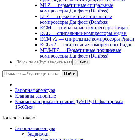
MLZ — герметичные спиральные
компрессоры Данфосс (Danfoss)
LLZ — герметичные спиральные
компрессоры Данфосс (Danfoss)
RCM — спиральные компрессоры Ридан
RCL — спиральные компрессоры Ридан
RCM v2 — спиральные компрессоры Ридан
RCL v2 — спиральные компрессоры Ридан
MT/MTZ — Герметичные поршневые
компрессоры Данфосс (Danfoss)
Найти
Найти
Запорная арматура
Клапаны запорные
Клапан запорный стальной Ду50 Ру16 фланцевый
15с65нж
Каталог товаров
Запорная арматура
Задвижки
Задвижки латунные