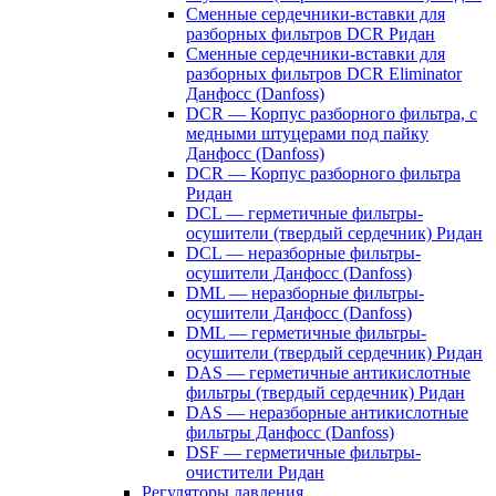
Сменные сердечники-вставки для
разборных фильтров DCR Ридан
Сменные сердечники-вставки для
разборных фильтров DCR Eliminator
Данфосс (Danfoss)
DCR — Корпус разборного фильтра, с
медными штуцерами под пайку
Данфосс (Danfoss)
DCR — Корпус разборного фильтра
Ридан
DCL — герметичные фильтры-
осушители (твердый сердечник) Ридан
DCL — неразборные фильтры-
осушители Данфосс (Danfoss)
DML — неразборные фильтры-
осушители Данфосс (Danfoss)
DML — герметичные фильтры-
осушители (твердый сердечник) Ридан
DAS — герметичные антикислотные
фильтры (твердый сердечник) Ридан
DAS — неразборные антикислотные
фильтры Данфосс (Danfoss)
DSF — герметичные фильтры-
очистители Ридан
Регуляторы давления