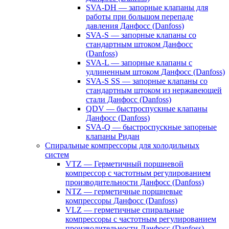
SVA-DH — запорные клапаны для
работы при большом перепаде
давления Данфосс (Danfoss)
SVA-S — запорные клапаны со
стандартным штоком Данфосс
(Danfoss)
SVA-L — запорные клапаны с
удлиненным штоком Данфосс (Danfoss)
SVA-S SS — запорные клапаны со
стандартным штоком из нержавеющей
стали Данфосс (Danfoss)
QDV — быстроспускные клапаны
Данфосс (Danfoss)
SVA-Q — быстроспускные запорные
клапаны Ридан
Спиральные компрессоры для холодильных
систем
VTZ — Герметичный поршневой
компрессор с частотным регулированием
производительности Данфосс (Danfoss)
NTZ — герметичные поршневые
компрессоры Данфосс (Danfoss)
VLZ — герметичные спиральные
компрессоры с частотным регулированием
производительности Данфосс (Danfoss)