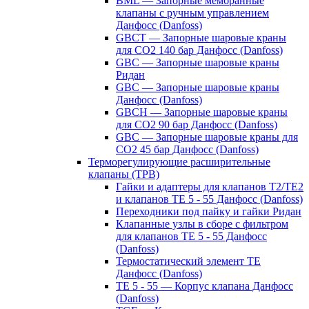
BML — Запорные мембранные
клапаны с ручным управлением
Данфосс (Danfoss)
GBCT — Запорные шаровые краны
для CO2 140 бар Данфосс (Danfoss)
GBC — Запорные шаровые краны
Ридан
GBC — Запорные шаровые краны
Данфосс (Danfoss)
GBCH — Запорные шаровые краны
для CO2 90 бар Данфосс (Danfoss)
GBC — Запорные шаровые краны для
CO2 45 бар Данфосс (Danfoss)
Терморегулирующие расширительные
клапаны (ТРВ)
Гайки и адаптеры для клапанов T2/TE2
и клапанов TE 5 - 55 Данфосс (Danfoss)
Переходники под пайку и гайки Ридан
Клапанные узлы в сборе с фильтром
для клапанов TE 5 - 55 Данфосс
(Danfoss)
Термостатический элемент TE
Данфосс (Danfoss)
TE 5 - 55 — Корпус клапана Данфосс
(Danfoss)