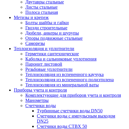
Двутавры стальные
Листы стальные
Полоса стальная
Метизы и крепеж
Болты шайбы и гайки
Гвозди строительные
Дюбели, анкеры и шурупы
Опоры подвижные стальные
Саморезы
Теплоизоляция и уплотнители
Герметики сантехнические
Каболка и сальниковые уплотнения
Паронит листовой
Резьбовые уплотнители
Теплоизоляция из вспененного каучука
Теплоизоляция из вспененного полиэтилена
Теплоизоляция из минеральной ваты
Приборы учета и контроля
Комплектующие для приборов учета и контроля
Манометры
Счетчики воды
Турбинные счетчики воды DN50
Счетчики воды с импульсным выходом
DN25
Счетчики воды СТВХ 50