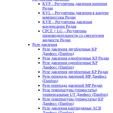
KVP – Регуляторы давления кипения
Ридан
KVL – Регуляторы давления в картере
компрессора Ридан
KVR – Регуляторы давления
конденсации Ридан
CPCE + LG – Регуляторы
производительности со смесителем
жидкости Ридан
Реле давления
Реле давления двухблочные KP
Данфосс (Danfoss)
Реле давления одноблочные KP Ридан
Реле давления одноблочные KP
Данфосс (Danfoss)
Реле давления двухблочные KP Ридан
Реле перепада давлений MP Данфосс
(Danfoss)
Реле перепада давлений MP Ридан
Реле температуры (термостаты)
универсальные UT Данфосс (Danfoss)
Реле температуры (термостаты) KP
Данфосс (Danfoss)
Реле давления картриджные ACB
Данфосс (Danfoss)