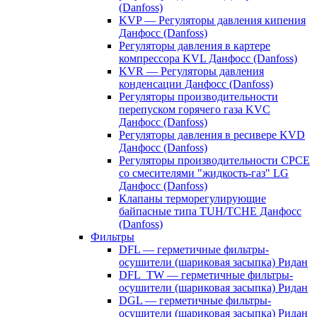
(Danfoss)
KVP — Регуляторы давления кипения
Данфосс (Danfoss)
Регуляторы давления в картере
компрессора KVL Данфосс (Danfoss)
KVR — Регуляторы давления
конденсации Данфосс (Danfoss)
Регуляторы производительности
перепуском горячего газа KVC
Данфосс (Danfoss)
Регуляторы давления в ресивере KVD
Данфосс (Danfoss)
Регуляторы производительности CPCE
со смесителями "жидкость-газ" LG
Данфосс (Danfoss)
Клапаны терморегулирующие
байпасные типа TUH/TCHE Данфосс
(Danfoss)
Фильтры
DFL — герметичные фильтры-
осушители (шариковая засыпка) Ридан
DFL_TW — герметичные фильтры-
осушители (шариковая засыпка) Ридан
DGL — герметичные фильтры-
осушители (шариковая засыпка) Ридан