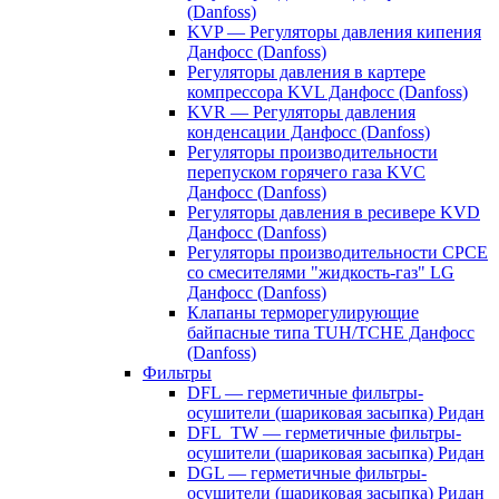
(Danfoss)
KVP — Регуляторы давления кипения
Данфосс (Danfoss)
Регуляторы давления в картере
компрессора KVL Данфосс (Danfoss)
KVR — Регуляторы давления
конденсации Данфосс (Danfoss)
Регуляторы производительности
перепуском горячего газа KVC
Данфосс (Danfoss)
Регуляторы давления в ресивере KVD
Данфосс (Danfoss)
Регуляторы производительности CPCE
со смесителями "жидкость-газ" LG
Данфосс (Danfoss)
Клапаны терморегулирующие
байпасные типа TUH/TCHE Данфосс
(Danfoss)
Фильтры
DFL — герметичные фильтры-
осушители (шариковая засыпка) Ридан
DFL_TW — герметичные фильтры-
осушители (шариковая засыпка) Ридан
DGL — герметичные фильтры-
осушители (шариковая засыпка) Ридан