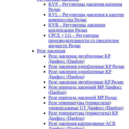
KVP – Регуляторы давления кипения
Ридан
KVL – Регуляторы давления в картере
компрессора Ридан
KVR – Регуляторы давления
конденсации Ридан
CPCE + LG – Регуляторы
производительности со смесителем
жидкости Ридан
Реле давления
Реле давления двухблочные KP
Данфосс (Danfoss)
Реле давления одноблочные KP Ридан
Реле давления одноблочные KP
Данфосс (Danfoss)
Реле давления двухблочные KP Ридан
Реле перепада давлений MP Данфосс
(Danfoss)
Реле перепада давлений MP Ридан
Реле температуры (термостаты)
универсальные UT Данфосс (Danfoss)
Реле температуры (термостаты) KP
Данфосс (Danfoss)
Реле давления картриджные ACB
Данфосс (Danfoss)