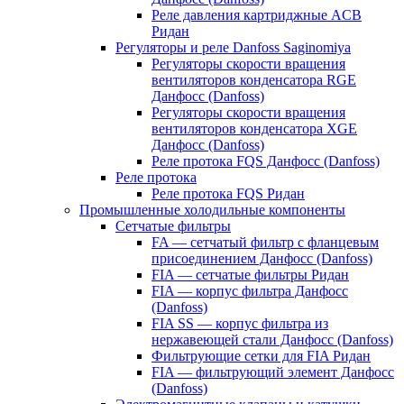
Реле давления картриджные ACB
Ридан
Регуляторы и реле Danfoss Saginomiya
Регуляторы скорости вращения
вентиляторов конденсатора RGE
Данфосс (Danfoss)
Регуляторы скорости вращения
вентиляторов конденсатора XGE
Данфосс (Danfoss)
Реле протока FQS Данфосс (Danfoss)
Реле протока
Реле протока FQS Ридан
Промышленные холодильные компоненты
Сетчатые фильтры
FA — сетчатый фильтр с фланцевым
присоединением Данфосс (Danfoss)
FIA — сетчатые фильтры Ридан
FIA — корпус фильтра Данфосс
(Danfoss)
FIA SS — корпус фильтра из
нержавеющей стали Данфосс (Danfoss)
Фильтрующие сетки для FIA Ридан
FIA — фильтрующий элемент Данфосс
(Danfoss)