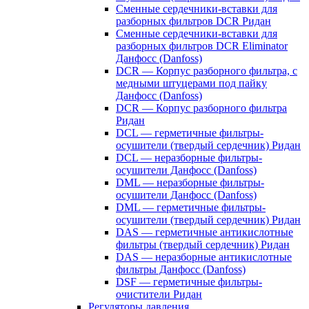
Сменные сердечники-вставки для
разборных фильтров DCR Ридан
Сменные сердечники-вставки для
разборных фильтров DCR Eliminator
Данфосс (Danfoss)
DCR — Корпус разборного фильтра, с
медными штуцерами под пайку
Данфосс (Danfoss)
DCR — Корпус разборного фильтра
Ридан
DCL — герметичные фильтры-
осушители (твердый сердечник) Ридан
DCL — неразборные фильтры-
осушители Данфосс (Danfoss)
DML — неразборные фильтры-
осушители Данфосс (Danfoss)
DML — герметичные фильтры-
осушители (твердый сердечник) Ридан
DAS — герметичные антикислотные
фильтры (твердый сердечник) Ридан
DAS — неразборные антикислотные
фильтры Данфосс (Danfoss)
DSF — герметичные фильтры-
очистители Ридан
Регуляторы давления