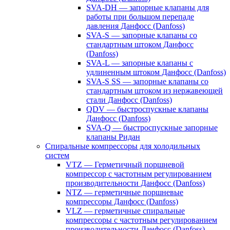
SVA-DH — запорные клапаны для
работы при большом перепаде
давления Данфосс (Danfoss)
SVA-S — запорные клапаны со
стандартным штоком Данфосс
(Danfoss)
SVA-L — запорные клапаны с
удлиненным штоком Данфосс (Danfoss)
SVA-S SS — запорные клапаны со
стандартным штоком из нержавеющей
стали Данфосс (Danfoss)
QDV — быстроспускные клапаны
Данфосс (Danfoss)
SVA-Q — быстроспускные запорные
клапаны Ридан
Спиральные компрессоры для холодильных
систем
VTZ — Герметичный поршневой
компрессор с частотным регулированием
производительности Данфосс (Danfoss)
NTZ — герметичные поршневые
компрессоры Данфосс (Danfoss)
VLZ — герметичные спиральные
компрессоры с частотным регулированием
производительности Данфосс (Danfoss)