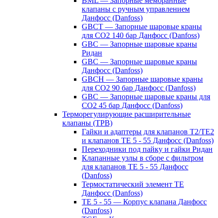
BML — Запорные мембранные
клапаны с ручным управлением
Данфосс (Danfoss)
GBCT — Запорные шаровые краны
для CO2 140 бар Данфосс (Danfoss)
GBC — Запорные шаровые краны
Ридан
GBC — Запорные шаровые краны
Данфосс (Danfoss)
GBCH — Запорные шаровые краны
для CO2 90 бар Данфосс (Danfoss)
GBC — Запорные шаровые краны для
CO2 45 бар Данфосс (Danfoss)
Терморегулирующие расширительные
клапаны (ТРВ)
Гайки и адаптеры для клапанов T2/TE2
и клапанов TE 5 - 55 Данфосс (Danfoss)
Переходники под пайку и гайки Ридан
Клапанные узлы в сборе с фильтром
для клапанов TE 5 - 55 Данфосс
(Danfoss)
Термостатический элемент TE
Данфосс (Danfoss)
TE 5 - 55 — Корпус клапана Данфосс
(Danfoss)