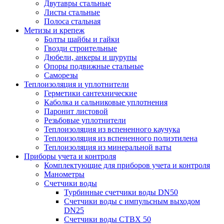
Двутавры стальные
Листы стальные
Полоса стальная
Метизы и крепеж
Болты шайбы и гайки
Гвозди строительные
Дюбели, анкеры и шурупы
Опоры подвижные стальные
Саморезы
Теплоизоляция и уплотнители
Герметики сантехнические
Каболка и сальниковые уплотнения
Паронит листовой
Резьбовые уплотнители
Теплоизоляция из вспененного каучука
Теплоизоляция из вспененного полиэтилена
Теплоизоляция из минеральной ваты
Приборы учета и контроля
Комплектующие для приборов учета и контроля
Манометры
Счетчики воды
Турбинные счетчики воды DN50
Счетчики воды с импульсным выходом
DN25
Счетчики воды СТВХ 50