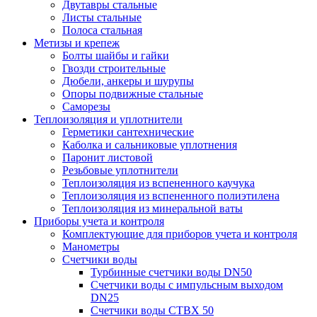
Двутавры стальные
Листы стальные
Полоса стальная
Метизы и крепеж
Болты шайбы и гайки
Гвозди строительные
Дюбели, анкеры и шурупы
Опоры подвижные стальные
Саморезы
Теплоизоляция и уплотнители
Герметики сантехнические
Каболка и сальниковые уплотнения
Паронит листовой
Резьбовые уплотнители
Теплоизоляция из вспененного каучука
Теплоизоляция из вспененного полиэтилена
Теплоизоляция из минеральной ваты
Приборы учета и контроля
Комплектующие для приборов учета и контроля
Манометры
Счетчики воды
Турбинные счетчики воды DN50
Счетчики воды с импульсным выходом
DN25
Счетчики воды СТВХ 50