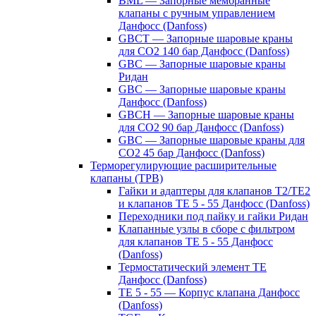
BML — Запорные мембранные
клапаны с ручным управлением
Данфосс (Danfoss)
GBCT — Запорные шаровые краны
для CO2 140 бар Данфосс (Danfoss)
GBC — Запорные шаровые краны
Ридан
GBC — Запорные шаровые краны
Данфосс (Danfoss)
GBCH — Запорные шаровые краны
для CO2 90 бар Данфосс (Danfoss)
GBC — Запорные шаровые краны для
CO2 45 бар Данфосс (Danfoss)
Терморегулирующие расширительные
клапаны (ТРВ)
Гайки и адаптеры для клапанов T2/TE2
и клапанов TE 5 - 55 Данфосс (Danfoss)
Переходники под пайку и гайки Ридан
Клапанные узлы в сборе с фильтром
для клапанов TE 5 - 55 Данфосс
(Danfoss)
Термостатический элемент TE
Данфосс (Danfoss)
TE 5 - 55 — Корпус клапана Данфосс
(Danfoss)