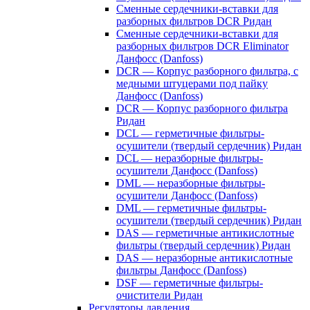
Сменные сердечники-вставки для
разборных фильтров DCR Ридан
Сменные сердечники-вставки для
разборных фильтров DCR Eliminator
Данфосс (Danfoss)
DCR — Корпус разборного фильтра, с
медными штуцерами под пайку
Данфосс (Danfoss)
DCR — Корпус разборного фильтра
Ридан
DCL — герметичные фильтры-
осушители (твердый сердечник) Ридан
DCL — неразборные фильтры-
осушители Данфосс (Danfoss)
DML — неразборные фильтры-
осушители Данфосс (Danfoss)
DML — герметичные фильтры-
осушители (твердый сердечник) Ридан
DAS — герметичные антикислотные
фильтры (твердый сердечник) Ридан
DAS — неразборные антикислотные
фильтры Данфосс (Danfoss)
DSF — герметичные фильтры-
очистители Ридан
Регуляторы давления