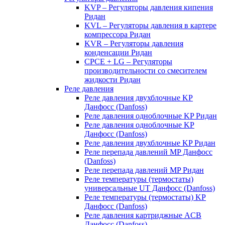
KVP – Регуляторы давления кипения
Ридан
KVL – Регуляторы давления в картере
компрессора Ридан
KVR – Регуляторы давления
конденсации Ридан
CPCE + LG – Регуляторы
производительности со смесителем
жидкости Ридан
Реле давления
Реле давления двухблочные KP
Данфосс (Danfoss)
Реле давления одноблочные KP Ридан
Реле давления одноблочные KP
Данфосс (Danfoss)
Реле давления двухблочные KP Ридан
Реле перепада давлений MP Данфосс
(Danfoss)
Реле перепада давлений MP Ридан
Реле температуры (термостаты)
универсальные UT Данфосс (Danfoss)
Реле температуры (термостаты) KP
Данфосс (Danfoss)
Реле давления картриджные ACB
Данфосс (Danfoss)