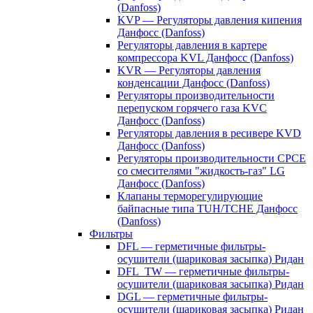
(Danfoss)
KVP — Регуляторы давления кипения
Данфосс (Danfoss)
Регуляторы давления в картере
компрессора KVL Данфосс (Danfoss)
KVR — Регуляторы давления
конденсации Данфосс (Danfoss)
Регуляторы производительности
перепуском горячего газа KVC
Данфосс (Danfoss)
Регуляторы давления в ресивере KVD
Данфосс (Danfoss)
Регуляторы производительности CPCE
со смесителями "жидкость-газ" LG
Данфосс (Danfoss)
Клапаны терморегулирующие
байпасные типа TUH/TCHE Данфосс
(Danfoss)
Фильтры
DFL — герметичные фильтры-
осушители (шариковая засыпка) Ридан
DFL_TW — герметичные фильтры-
осушители (шариковая засыпка) Ридан
DGL — герметичные фильтры-
осушители (шариковая засыпка) Ридан