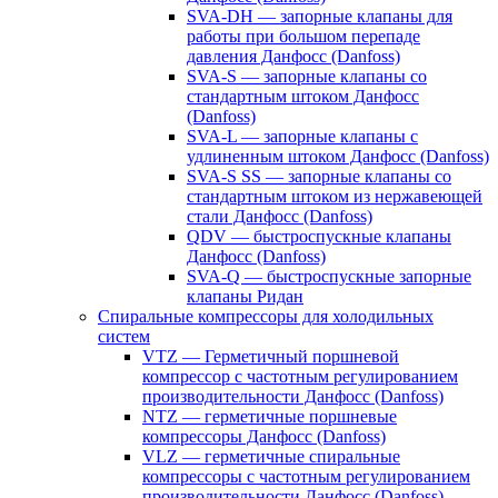
SVA-DH — запорные клапаны для
работы при большом перепаде
давления Данфосс (Danfoss)
SVA-S — запорные клапаны со
стандартным штоком Данфосс
(Danfoss)
SVA-L — запорные клапаны с
удлиненным штоком Данфосс (Danfoss)
SVA-S SS — запорные клапаны со
стандартным штоком из нержавеющей
стали Данфосс (Danfoss)
QDV — быстроспускные клапаны
Данфосс (Danfoss)
SVA-Q — быстроспускные запорные
клапаны Ридан
Спиральные компрессоры для холодильных
систем
VTZ — Герметичный поршневой
компрессор с частотным регулированием
производительности Данфосс (Danfoss)
NTZ — герметичные поршневые
компрессоры Данфосс (Danfoss)
VLZ — герметичные спиральные
компрессоры с частотным регулированием
производительности Данфосс (Danfoss)