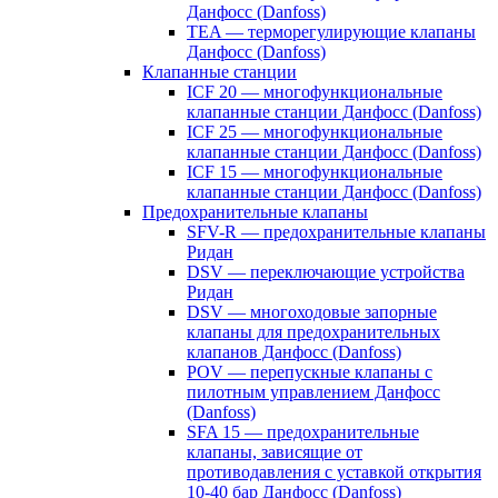
Данфосс (Danfoss)
TEA — терморегулирующие клапаны
Данфосс (Danfoss)
Клапанные станции
ICF 20 — многофункциональные
клапанные станции Данфосс (Danfoss)
ICF 25 — многофункциональные
клапанные станции Данфосс (Danfoss)
ICF 15 — многофункциональные
клапанные станции Данфосс (Danfoss)
Предохранительные клапаны
SFV-R — предохранительные клапаны
Ридан
DSV — переключающие устройства
Ридан
DSV — многоходовые запорные
клапаны для предохранительных
клапанов Данфосс (Danfoss)
POV — перепускные клапаны с
пилотным управлением Данфосс
(Danfoss)
SFA 15 — предохранительные
клапаны, зависящие от
противодавления с уставкой открытия
10-40 бар Данфосс (Danfoss)