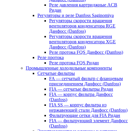
Реле давления картриджные ACB
Ридан
Регуляторы и реле Danfoss Saginomiya
Регуляторы скорости вращения
вентиляторов конденсатора RGE
Данфосс (Danfoss)
Регуляторы скорости вращения
вентиляторов конденсатора XGE
Данфосс (Danfoss)
Реле протока FQS Данфосс (Danfoss)
Реле протока
Реле протока FQS Ридан
Промышленные холодильные компоненты
Сетчатые фильтры
FA — сетчатый фильтр с фланцевым
присоединением Данфосс (Danfoss)
FIA — сетчатые фильтры Ридан
FIA — корпус фильтра Данфосс
(Danfoss)
FIA SS — корпус фильтра из
нержавеющей стали Данфосс (Danfoss)
Фильтрующие сетки для FIA Ридан
FIA — фильтрующий элемент Данфосс
(Danfoss)