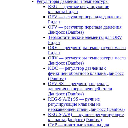
Регуляторы давления и температуры
REG — ручные регулирующие
клапаны Ридан
OFV — регулятор перепада давления
Ридан
OFV — регулятор перепада давления
Данфосс (Danfoss)
Термостатические элементы для ORV
Ридан
ORV — регуляторы температуры масла
Ридан
ORV — регуляторы температуры масла
Данфосс (Danfoss)
KDC — регулятор давления с
функцией обратного клапана Данфосс
(Danfoss)
OFV SS — регулятор перепада
давления из нержавеющей стали
Данфосс (Danfoss)
REG-S(A/B) SS — ручные
регулирующие клапаны из
нержавеющей стали Данфосс (Danfoss)
REG-S(A/B) — ручные регулирующие
клапаны Данфосс (Danfoss)
CVP — пилотные клапаны для