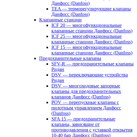
Данфосс (Danfoss)
TEA — терморегулирующие клапаны
Данфосс (Danfoss)
Клапанные станции
ICF 20 — многофункциональные
клапанные станции Данфосс (Danfoss)
ICF 25 — многофункциональные
клапанные станции Данфосс (Danfoss)
ICF 15 — многофункциональные
клапанные станции Данфосс (Danfoss)
Предохранительные клапаны
SFV-R — предохранительные клапаны
Ридан
DSV — переключающие устройства
Ридан
DSV — многоходовые запорные
клапаны для предохранительных
клапанов Данфосс (Danfoss)
POV — перепускные клапаны с
пилотным управлением Данфосс
(Danfoss)
SFA 15 — предохранительные
клапаны, зависящие от
противодавления с уставкой открытия
10-40 бар Данфосс (Danfoss)