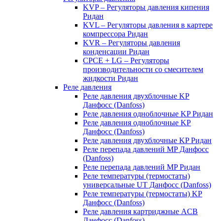
KVP – Регуляторы давления кипения
Ридан
KVL – Регуляторы давления в картере
компрессора Ридан
KVR – Регуляторы давления
конденсации Ридан
CPCE + LG – Регуляторы
производительности со смесителем
жидкости Ридан
Реле давления
Реле давления двухблочные KP
Данфосс (Danfoss)
Реле давления одноблочные KP Ридан
Реле давления одноблочные KP
Данфосс (Danfoss)
Реле давления двухблочные KP Ридан
Реле перепада давлений MP Данфосс
(Danfoss)
Реле перепада давлений MP Ридан
Реле температуры (термостаты)
универсальные UT Данфосс (Danfoss)
Реле температуры (термостаты) KP
Данфосс (Danfoss)
Реле давления картриджные ACB
Данфосс (Danfoss)