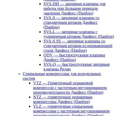
SVA-DH — запорные клапаны для
работы при большом перепаде
давления Данфосс (Danfoss)
SVA-S — запорные клапаны со
стандартным штоком Данфосс
(Danfoss)
SVA-L — запорные клапаны с
удлиненным штоком Данфосс (Danfoss)
SVA-S SS — запорные клапаны со
стандартным штоком из нержавеющей
стали Данфосс (Danfoss)
QDV — быстроспускные клапаны
Данфосс (Danfoss)
SVA-Q — быстроспускные запорные
клапаны Ридан
Спиральные компрессоры для холодильных
систем
VTZ — Герметичный поршневой
компрессор с частотным регулированием
производительности Данфосс (Danfoss)
NTZ — герметичные поршневые
компрессоры Данфосс (Danfoss)
VLZ — герметичные спиральные
компрессоры с частотным регулированием
производительности Данфосс (Danfoss)