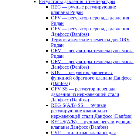
Регуляторы давления и температуры
REG — ручные регулирующие
клапаны Ридан
OFV — регулятор перепада давления
Ридан
OFV — регулятор перепада давления
Данфосс (Danfoss)
Термостатические элементы для ORV
Ридан
ORV — регуляторы температуры масла
Ридан
ORV — регуляторы температуры масла
Данфосс (Danfoss)
KDC — регулятор давления с
функцией обратного клапана Данфосс
(Danfoss)
OFV SS — регулятор перепада
давления из нержавеющей стали
Данфосс (Danfoss)
REG-S(A/B) SS — ручные
регулирующие клапаны из
нержавеющей стали Данфосс (Danfoss)
REG-S(A/B) — ручные регулирующие
клапаны Данфосс (Danfoss)
CVP — пилотные клапаны для