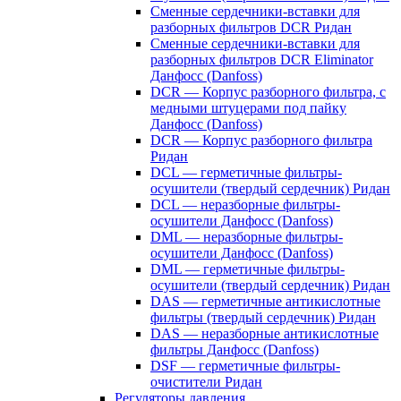
Сменные сердечники-вставки для
разборных фильтров DCR Ридан
Сменные сердечники-вставки для
разборных фильтров DCR Eliminator
Данфосс (Danfoss)
DCR — Корпус разборного фильтра, с
медными штуцерами под пайку
Данфосс (Danfoss)
DCR — Корпус разборного фильтра
Ридан
DCL — герметичные фильтры-
осушители (твердый сердечник) Ридан
DCL — неразборные фильтры-
осушители Данфосс (Danfoss)
DML — неразборные фильтры-
осушители Данфосс (Danfoss)
DML — герметичные фильтры-
осушители (твердый сердечник) Ридан
DAS — герметичные антикислотные
фильтры (твердый сердечник) Ридан
DAS — неразборные антикислотные
фильтры Данфосс (Danfoss)
DSF — герметичные фильтры-
очистители Ридан
Регуляторы давления