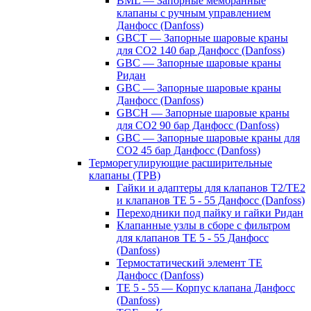
BML — Запорные мембранные
клапаны с ручным управлением
Данфосс (Danfoss)
GBCT — Запорные шаровые краны
для CO2 140 бар Данфосс (Danfoss)
GBC — Запорные шаровые краны
Ридан
GBC — Запорные шаровые краны
Данфосс (Danfoss)
GBCH — Запорные шаровые краны
для CO2 90 бар Данфосс (Danfoss)
GBC — Запорные шаровые краны для
CO2 45 бар Данфосс (Danfoss)
Терморегулирующие расширительные
клапаны (ТРВ)
Гайки и адаптеры для клапанов T2/TE2
и клапанов TE 5 - 55 Данфосс (Danfoss)
Переходники под пайку и гайки Ридан
Клапанные узлы в сборе с фильтром
для клапанов TE 5 - 55 Данфосс
(Danfoss)
Термостатический элемент TE
Данфосс (Danfoss)
TE 5 - 55 — Корпус клапана Данфосс
(Danfoss)