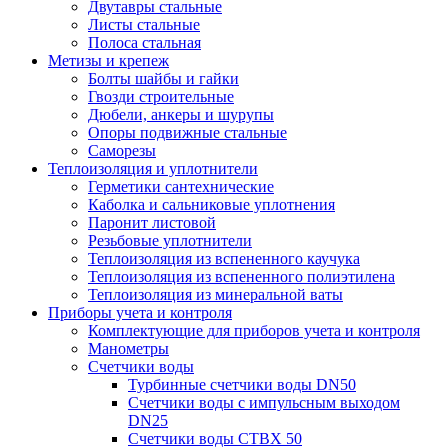
Двутавры стальные
Листы стальные
Полоса стальная
Метизы и крепеж
Болты шайбы и гайки
Гвозди строительные
Дюбели, анкеры и шурупы
Опоры подвижные стальные
Саморезы
Теплоизоляция и уплотнители
Герметики сантехнические
Каболка и сальниковые уплотнения
Паронит листовой
Резьбовые уплотнители
Теплоизоляция из вспененного каучука
Теплоизоляция из вспененного полиэтилена
Теплоизоляция из минеральной ваты
Приборы учета и контроля
Комплектующие для приборов учета и контроля
Манометры
Счетчики воды
Турбинные счетчики воды DN50
Счетчики воды с импульсным выходом
DN25
Счетчики воды СТВХ 50