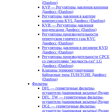
(Danfoss)
KVP — Регуляторы давления кипения
Данфосс (Danfoss)
Регуляторы давления в картере
компрессора KVL Данфосс (Danfoss)
KVR — Регуляторы давления
конденсации Данфосс (Danfoss)
Регуляторы производительности
перепуском горячего газа KVC
Данфосс (Danfoss)
Регуляторы давления в ресивере KVD
Данфосс (Danfoss)
Регуляторы производительности CPCE
со смесителями "жидкость-газ" LG
Данфосс (Danfoss)
Клапаны терморегулирующие
байпасные типа TUH/TCHE Данфосс
(Danfoss)
Фильтры
DFL — герметичные фильтры-
осушители (шариковая засыпка) Ридан
DFL_TW — герметичные фильтры-
осушители (шариковая засыпка) Ридан
DGL — герметичные фильтры-
осушители (шариковая засыпка) Ридан