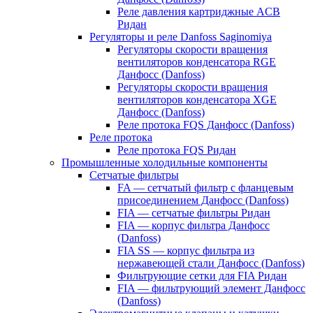
Реле давления картриджные ACB
Ридан
Регуляторы и реле Danfoss Saginomiya
Регуляторы скорости вращения
вентиляторов конденсатора RGE
Данфосс (Danfoss)
Регуляторы скорости вращения
вентиляторов конденсатора XGE
Данфосс (Danfoss)
Реле протока FQS Данфосс (Danfoss)
Реле протока
Реле протока FQS Ридан
Промышленные холодильные компоненты
Сетчатые фильтры
FA — сетчатый фильтр с фланцевым
присоединением Данфосс (Danfoss)
FIA — сетчатые фильтры Ридан
FIA — корпус фильтра Данфосс
(Danfoss)
FIA SS — корпус фильтра из
нержавеющей стали Данфосс (Danfoss)
Фильтрующие сетки для FIA Ридан
FIA — фильтрующий элемент Данфосс
(Danfoss)