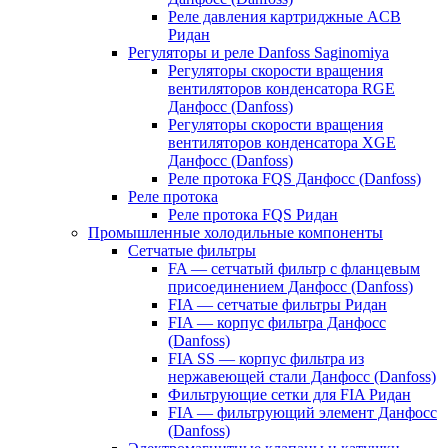
Реле давления картриджные ACB
Ридан
Регуляторы и реле Danfoss Saginomiya
Регуляторы скорости вращения
вентиляторов конденсатора RGE
Данфосс (Danfoss)
Регуляторы скорости вращения
вентиляторов конденсатора XGE
Данфосс (Danfoss)
Реле протока FQS Данфосс (Danfoss)
Реле протока
Реле протока FQS Ридан
Промышленные холодильные компоненты
Сетчатые фильтры
FA — сетчатый фильтр с фланцевым
присоединением Данфосс (Danfoss)
FIA — сетчатые фильтры Ридан
FIA — корпус фильтра Данфосс
(Danfoss)
FIA SS — корпус фильтра из
нержавеющей стали Данфосс (Danfoss)
Фильтрующие сетки для FIA Ридан
FIA — фильтрующий элемент Данфосс
(Danfoss)