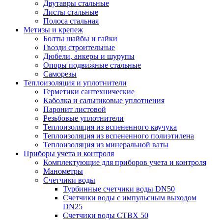
Двутавры стальные
Листы стальные
Полоса стальная
Метизы и крепеж
Болты шайбы и гайки
Гвозди строительные
Дюбели, анкеры и шурупы
Опоры подвижные стальные
Саморезы
Теплоизоляция и уплотнители
Герметики сантехнические
Каболка и сальниковые уплотнения
Паронит листовой
Резьбовые уплотнители
Теплоизоляция из вспененного каучука
Теплоизоляция из вспененного полиэтилена
Теплоизоляция из минеральной ваты
Приборы учета и контроля
Комплектующие для приборов учета и контроля
Манометры
Счетчики воды
Турбинные счетчики воды DN50
Счетчики воды с импульсным выходом
DN25
Счетчики воды СТВХ 50