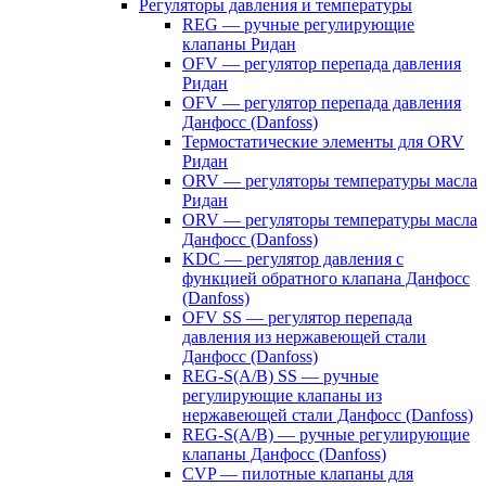
Регуляторы давления и температуры
REG — ручные регулирующие
клапаны Ридан
OFV — регулятор перепада давления
Ридан
OFV — регулятор перепада давления
Данфосс (Danfoss)
Термостатические элементы для ORV
Ридан
ORV — регуляторы температуры масла
Ридан
ORV — регуляторы температуры масла
Данфосс (Danfoss)
KDC — регулятор давления с
функцией обратного клапана Данфосс
(Danfoss)
OFV SS — регулятор перепада
давления из нержавеющей стали
Данфосс (Danfoss)
REG-S(A/B) SS — ручные
регулирующие клапаны из
нержавеющей стали Данфосс (Danfoss)
REG-S(A/B) — ручные регулирующие
клапаны Данфосс (Danfoss)
CVP — пилотные клапаны для