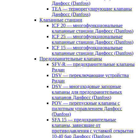
Данфосс (Danfoss)
TEA — терморегулирующие клапаны
Данфосс (Danfoss)
Клапанные станции
ICF 20 — многофункциональные
клапанные станции Данфосс (Danfoss)
ICF 25 — многофункциональные
клапанные станции Данфосс (Danfoss)
ICF 15 — многофункциональные
клапанные станции Данфосс (Danfoss)
Предохранительные клапаны
SFV-R — предохранительные клапаны
Ридан
DSV — переключающие устройства
Ридан
DSV — многоходовые запорные
клапаны для предохранительных
клапанов Данфосс (Danfoss)
POV — перепускные клапаны с
пилотным управлением Данфосс
(Danfoss)
SFA 15 — предохранительные
клапаны, зависящие от
противодавления с уставкой открытия
10-40 бар Данфосс (Danfoss)