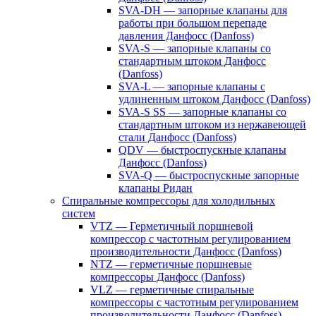
SVA-DH — запорные клапаны для
работы при большом перепаде
давления Данфосс (Danfoss)
SVA-S — запорные клапаны со
стандартным штоком Данфосс
(Danfoss)
SVA-L — запорные клапаны с
удлиненным штоком Данфосс (Danfoss)
SVA-S SS — запорные клапаны со
стандартным штоком из нержавеющей
стали Данфосс (Danfoss)
QDV — быстроспускные клапаны
Данфосс (Danfoss)
SVA-Q — быстроспускные запорные
клапаны Ридан
Спиральные компрессоры для холодильных
систем
VTZ — Герметичный поршневой
компрессор с частотным регулированием
производительности Данфосс (Danfoss)
NTZ — герметичные поршневые
компрессоры Данфосс (Danfoss)
VLZ — герметичные спиральные
компрессоры с частотным регулированием
производительности Данфосс (Danfoss)