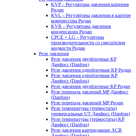
KVP – Регуляторы давления кипения
Ридан
KVL – Регуляторы давления в картере
компрессора Ридан
KVR – Регуляторы давления
конденсации Ридан
CPCE + LG – Регуляторы
производительности со смесителем
жидкости Ридан
Реле давления
Реле давления двухблочные KP
Данфосс (Danfoss)
Реле давления одноблочные KP Ридан
Реле давления одноблочные KP
Данфосс (Danfoss)
Реле давления двухблочные KP Ридан
Реле перепада давлений MP Данфосс
(Danfoss)
Реле перепада давлений MP Ридан
Реле температуры (термостаты)
универсальные UT Данфосс (Danfoss)
Реле температуры (термостаты) KP
Данфосс (Danfoss)
Реле давления картриджные ACB
Данфосс (Danfoss)