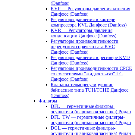
(Danfoss)
KVP — Регуляторы давления кипения
Данфосс (Danfoss)
Регуляторы давления в картере
компрессора KVL Данфосс (Danfoss)
KVR — Регуляторы давления
конденсации Данфосс (Danfoss)
Регуляторы производительности
перепуском горячего газа KVC
Данфосс (Danfoss)
Регуляторы давления в ресивере KVD
Данфосс (Danfoss)
Регуляторы производительности CPCE
со смесителями "жидкость-газ" LG
Данфосс (Danfoss)
Клапаны терморегулирующие
байпасные типа TUH/TCHE Данфосс
(Danfoss)
Фильтры
DFL — герметичные фильтры-
осушители (шариковая засыпка) Ридан
DFL_TW — герметичные фильтры-
осушители (шариковая засыпка) Ридан
DGL — герметичные фильтры-
осушители (шариковая засыпка) Ридан