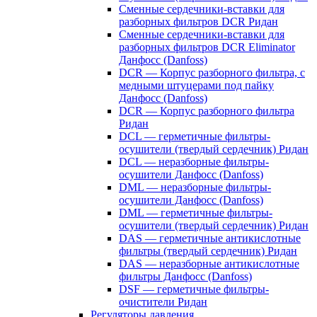
Сменные сердечники-вставки для
разборных фильтров DCR Ридан
Сменные сердечники-вставки для
разборных фильтров DCR Eliminator
Данфосс (Danfoss)
DCR — Корпус разборного фильтра, с
медными штуцерами под пайку
Данфосс (Danfoss)
DCR — Корпус разборного фильтра
Ридан
DCL — герметичные фильтры-
осушители (твердый сердечник) Ридан
DCL — неразборные фильтры-
осушители Данфосс (Danfoss)
DML — неразборные фильтры-
осушители Данфосс (Danfoss)
DML — герметичные фильтры-
осушители (твердый сердечник) Ридан
DAS — герметичные антикислотные
фильтры (твердый сердечник) Ридан
DAS — неразборные антикислотные
фильтры Данфосс (Danfoss)
DSF — герметичные фильтры-
очистители Ридан
Регуляторы давления