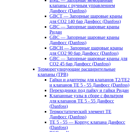
BML — Запорные мембранные
клапаны с ручным управлением
Данфосс (Danfoss)
GBCT — Запорные шаровые краны
для CO2 140 бар Данфосс (Danfoss)
GBC — Запорные шаровые краны
Ридан
GBC — Запорные шаровые краны
Данфосс (Danfoss)
GBCH — Запорные шаровые краны
для CO2 90 бар Данфосс (Danfoss)
GBC — Запорные шаровые краны для
CO2 45 бар Данфосс (Danfoss)
Терморегулирующие расширительные
клапаны (ТРВ)
Гайки и адаптеры для клапанов T2/TE2
и клапанов TE 5 - 55 Данфосс (Danfoss)
Переходники под пайку и гайки Ридан
Клапанные узлы в сборе с фильтром
для клапанов TE 5 - 55 Данфосс
(Danfoss)
Термостатический элемент TE
Данфосс (Danfoss)
TE 5 - 55 — Корпус клапана Данфосс
(Danfoss)