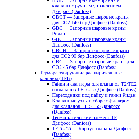
BML — Запорные мембранные
клапаны с ручным управлением
Данфосс (Danfoss)
GBCT — Запорные шаровые краны
для CO2 140 бар Данфосс (Danfoss)
GBC — Запорные шаровые краны
Ридан
GBC — Запорные шаровые краны
Данфосс (Danfoss)
GBCH — Запорные шаровые краны
для CO2 90 бар Данфосс (Danfoss)
GBC — Запорные шаровые краны для
CO2 45 бар Данфосс (Danfoss)
Терморегулирующие расширительные
клапаны (ТРВ)
Гайки и адаптеры для клапанов T2/TE2
и клапанов TE 5 - 55 Данфосс (Danfoss)
Переходники под пайку и гайки Ридан
Клапанные узлы в сборе с фильтром
для клапанов TE 5 - 55 Данфосс
(Danfoss)
Термостатический элемент TE
Данфосс (Danfoss)
TE 5 - 55 — Корпус клапана Данфосс
(Danfoss)