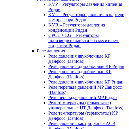
KVP – Регуляторы давления кипения
Ридан
KVL – Регуляторы давления в картере
компрессора Ридан
KVR – Регуляторы давления
конденсации Ридан
CPCE + LG – Регуляторы
производительности со смесителем
жидкости Ридан
Реле давления
Реле давления двухблочные KP
Данфосс (Danfoss)
Реле давления одноблочные KP Ридан
Реле давления одноблочные KP
Данфосс (Danfoss)
Реле давления двухблочные KP Ридан
Реле перепада давлений MP Данфосс
(Danfoss)
Реле перепада давлений MP Ридан
Реле температуры (термостаты)
универсальные UT Данфосс (Danfoss)
Реле температуры (термостаты) KP
Данфосс (Danfoss)
Реле давления картриджные ACB
Данфосс (Danfoss)