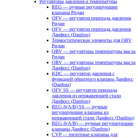
Регуляторы давления и температуры
REG — ручные регулирующие
клапаны Ридан
OFV — регулятор перепада давления
Ридан
OFV — регулятор перепада давления
Данфосс (Danfoss)
Термостатические элементы для ORV
Ридан
ORV — регуляторы температуры масла
Ридан
ORV — регуляторы температуры масла
Данфосс (Danfoss)
KDC — регулятор давления с
функцией обратного клапана Данфосс
(Danfoss)
OFV SS — регулятор перепада
давления из нержавеющей стали
Данфосс (Danfoss)
REG-S(A/B) SS — ручные
регулирующие клапаны из
нержавеющей стали Данфосс (Danfoss)
REG-S(A/B) — ручные регулирующие
клапаны Данфосс (Danfoss)
CVP — пилотные клапаны для