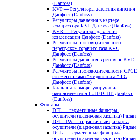
(Danfoss)
KVP — Регуляторы давления кипения
Данфосс (Danfoss)
Регуляторы давления в картере
компрессора KVL Данфосс (Danfoss)
KVR — Регуляторы давления
конденсации Данфосс (Danfoss)
Регуляторы производительности
перепуском горячего газа KVC
Данфосс (Danfoss)
Регуляторы давления в ресивере KVD
Данфосс (Danfoss)
Регуляторы производительности CPCE
со смесителями "жидкость-газ" LG
Данфосс (Danfoss)
Клапаны терморегулирующие
байпасные типа TUH/TCHE Данфосс
(Danfoss)
Фильтры
DFL — герметичные фильтры-
осушители (шариковая засыпка) Ридан
DFL_TW — герметичные фильтры-
осушители (шариковая засыпка) Ридан
DGL — герметичные фильтры-
осушители (шариковая засыпка) Ридан