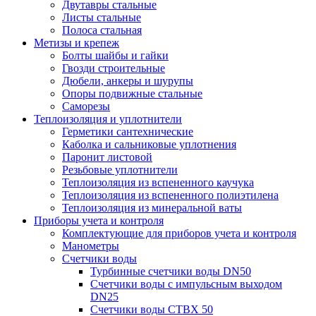
Двутавры стальные
Листы стальные
Полоса стальная
Метизы и крепеж
Болты шайбы и гайки
Гвозди строительные
Дюбели, анкеры и шурупы
Опоры подвижные стальные
Саморезы
Теплоизоляция и уплотнители
Герметики сантехнические
Каболка и сальниковые уплотнения
Паронит листовой
Резьбовые уплотнители
Теплоизоляция из вспененного каучука
Теплоизоляция из вспененного полиэтилена
Теплоизоляция из минеральной ваты
Приборы учета и контроля
Комплектующие для приборов учета и контроля
Манометры
Счетчики воды
Турбинные счетчики воды DN50
Счетчики воды с импульсным выходом
DN25
Счетчики воды СТВХ 50