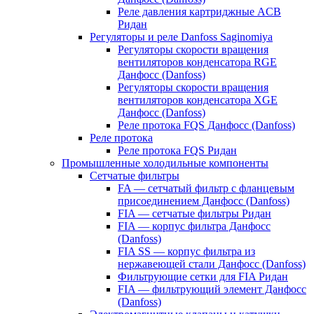
Реле давления картриджные ACB
Ридан
Регуляторы и реле Danfoss Saginomiya
Регуляторы скорости вращения
вентиляторов конденсатора RGE
Данфосс (Danfoss)
Регуляторы скорости вращения
вентиляторов конденсатора XGE
Данфосс (Danfoss)
Реле протока FQS Данфосс (Danfoss)
Реле протока
Реле протока FQS Ридан
Промышленные холодильные компоненты
Сетчатые фильтры
FA — сетчатый фильтр с фланцевым
присоединением Данфосс (Danfoss)
FIA — сетчатые фильтры Ридан
FIA — корпус фильтра Данфосс
(Danfoss)
FIA SS — корпус фильтра из
нержавеющей стали Данфосс (Danfoss)
Фильтрующие сетки для FIA Ридан
FIA — фильтрующий элемент Данфосс
(Danfoss)