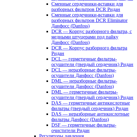
Сменные сердечники-вставки для
разборных фильтров DCR Ридан
Сменные сердечники-вставки для
разборных фильтров DCR Eliminator
Данфосс (Danfoss)
DCR — Корпус разборного фильтра, с
медными штуцерами под пайку
Данфосс (Danfoss)
DCR — Корпус разборного фильтра
Ридан
DCL — герметичные фильтры-
осушители (твердый сердечник) Ридан
DCL — неразборные фильтры-
осушители Данфосс (Danfoss)
DML — неразборные фильтры-
осушители Данфосс (Danfoss)
DML — герметичные фильтры-
осушители (твердый сердечник) Ридан
DAS — герметичные антикислотные
фильтры (твердый сердечник) Ридан
DAS — неразборные антикислотные
фильтры Данфосс (Danfoss)
DSF — герметичные фильтры-
очистители Ридан
Регуляторы давления