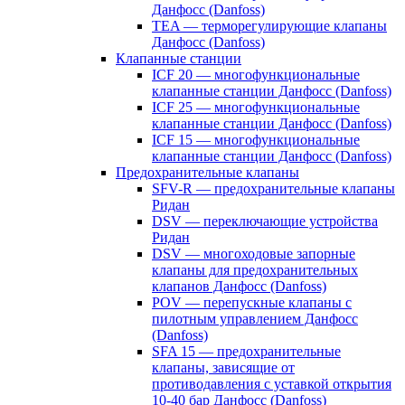
Данфосс (Danfoss)
TEA — терморегулирующие клапаны
Данфосс (Danfoss)
Клапанные станции
ICF 20 — многофункциональные
клапанные станции Данфосс (Danfoss)
ICF 25 — многофункциональные
клапанные станции Данфосс (Danfoss)
ICF 15 — многофункциональные
клапанные станции Данфосс (Danfoss)
Предохранительные клапаны
SFV-R — предохранительные клапаны
Ридан
DSV — переключающие устройства
Ридан
DSV — многоходовые запорные
клапаны для предохранительных
клапанов Данфосс (Danfoss)
POV — перепускные клапаны с
пилотным управлением Данфосс
(Danfoss)
SFA 15 — предохранительные
клапаны, зависящие от
противодавления с уставкой открытия
10-40 бар Данфосс (Danfoss)