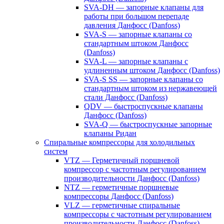
SVA-DH — запорные клапаны для
работы при большом перепаде
давления Данфосс (Danfoss)
SVA-S — запорные клапаны со
стандартным штоком Данфосс
(Danfoss)
SVA-L — запорные клапаны с
удлиненным штоком Данфосс (Danfoss)
SVA-S SS — запорные клапаны со
стандартным штоком из нержавеющей
стали Данфосс (Danfoss)
QDV — быстроспускные клапаны
Данфосс (Danfoss)
SVA-Q — быстроспускные запорные
клапаны Ридан
Спиральные компрессоры для холодильных
систем
VTZ — Герметичный поршневой
компрессор с частотным регулированием
производительности Данфосс (Danfoss)
NTZ — герметичные поршневые
компрессоры Данфосс (Danfoss)
VLZ — герметичные спиральные
компрессоры с частотным регулированием
производительности Данфосс (Danfoss)