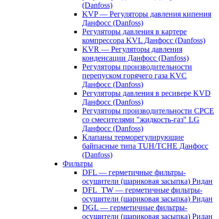
(Danfoss)
KVP — Регуляторы давления кипения
Данфосс (Danfoss)
Регуляторы давления в картере
компрессора KVL Данфосс (Danfoss)
KVR — Регуляторы давления
конденсации Данфосс (Danfoss)
Регуляторы производительности
перепуском горячего газа KVC
Данфосс (Danfoss)
Регуляторы давления в ресивере KVD
Данфосс (Danfoss)
Регуляторы производительности CPCE
со смесителями "жидкость-газ" LG
Данфосс (Danfoss)
Клапаны терморегулирующие
байпасные типа TUH/TCHE Данфосс
(Danfoss)
Фильтры
DFL — герметичные фильтры-
осушители (шариковая засыпка) Ридан
DFL_TW — герметичные фильтры-
осушители (шариковая засыпка) Ридан
DGL — герметичные фильтры-
осушители (шариковая засыпка) Ридан