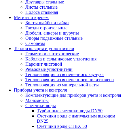
Двутавры стальные
Листы стальные
Полоса стальная
Метизы и крепеж
Болты шайбы и гайки
Гвозди строительные
Дюбели, анкеры и шурупы
Опоры подвижные стальные
Саморезы
Теплоизоляция и уплотнители
Герметики сантехнические
Каболка и сальниковые уплотнения
Паронит листовой
Резьбовые уплотнители
Теплоизоляция из вспененного каучука
Теплоизоляция из вспененного полиэтилена
Теплоизоляция из минеральной ваты
Приборы учета и контроля
Комплектующие для приборов учета и контроля
Манометры
Счетчики воды
Турбинные счетчики воды DN50
Счетчики воды с импульсным выходом
DN25
Счетчики воды СТВХ 50