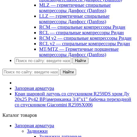
MLZ — герметичные спиральные
компрессоры Данфосс (Danfoss)
LLZ — герметичные спиральные
компрессоры Данфосс (Danfoss)
RCM — спиральные компрессоры Ридан
RCL — спиральные компрессоры Ридан
RCM v2 — спиральные компрессоры Ридан
RCL v2 — спиральные компрессоры Ридан
MT/MTZ — Герметичные поршневые
компрессоры Данфосс (Danfoss)
Найти
Найти
Запорная арматура
Кран шаровой латунь со спускником R259DS хром Ду
20х25 Ру42 ВР/американка 3/4"x1" бабочка переходной
со спускником Giacomini R259SX006
Каталог товаров
Запорная арматура
Задвижки
Задвижки латунные