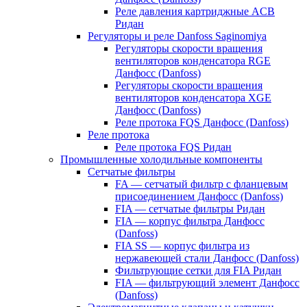
Реле давления картриджные ACB
Ридан
Регуляторы и реле Danfoss Saginomiya
Регуляторы скорости вращения
вентиляторов конденсатора RGE
Данфосс (Danfoss)
Регуляторы скорости вращения
вентиляторов конденсатора XGE
Данфосс (Danfoss)
Реле протока FQS Данфосс (Danfoss)
Реле протока
Реле протока FQS Ридан
Промышленные холодильные компоненты
Сетчатые фильтры
FA — сетчатый фильтр с фланцевым
присоединением Данфосс (Danfoss)
FIA — сетчатые фильтры Ридан
FIA — корпус фильтра Данфосс
(Danfoss)
FIA SS — корпус фильтра из
нержавеющей стали Данфосс (Danfoss)
Фильтрующие сетки для FIA Ридан
FIA — фильтрующий элемент Данфосс
(Danfoss)