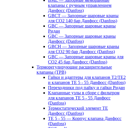
BML — Запорные мембранные
клапаны с ручным управлением
Данфосс (Danfoss)
GBCT — Запорные шаровые краны
для CO2 140 бар Данфосс (Danfoss)
GBC — Запорные шаровые краны
Ридан
GBC — Запорные шаровые краны
Данфосс (Danfoss)
GBCH — Запорные шаровые краны
для CO2 90 бар Данфосс (Danfoss)
GBC — Запорные шаровые краны для
CO2 45 бар Данфосс (Danfoss)
Терморегулирующие расширительные
клапаны (ТРВ)
Гайки и адаптеры для клапанов T2/TE2
и клапанов TE 5 - 55 Данфосс (Danfoss)
Переходники под пайку и гайки Ридан
Клапанные узлы в сборе с фильтром
для клапанов TE 5 - 55 Данфосс
(Danfoss)
Термостатический элемент TE
Данфосс (Danfoss)
TE 5 - 55 — Корпус клапана Данфосс
(Danfoss)