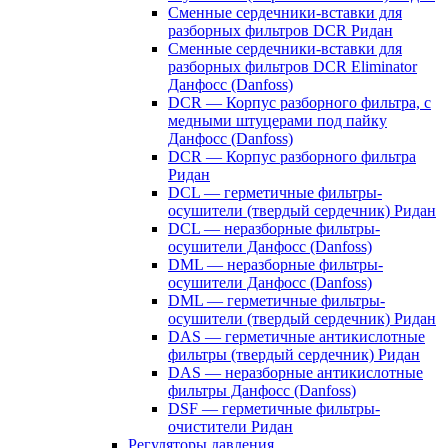
Сменные сердечники-вставки для
разборных фильтров DCR Ридан
Сменные сердечники-вставки для
разборных фильтров DCR Eliminator
Данфосс (Danfoss)
DCR — Корпус разборного фильтра, с
медными штуцерами под пайку
Данфосс (Danfoss)
DCR — Корпус разборного фильтра
Ридан
DCL — герметичные фильтры-
осушители (твердый сердечник) Ридан
DCL — неразборные фильтры-
осушители Данфосс (Danfoss)
DML — неразборные фильтры-
осушители Данфосс (Danfoss)
DML — герметичные фильтры-
осушители (твердый сердечник) Ридан
DAS — герметичные антикислотные
фильтры (твердый сердечник) Ридан
DAS — неразборные антикислотные
фильтры Данфосс (Danfoss)
DSF — герметичные фильтры-
очистители Ридан
Регуляторы давления