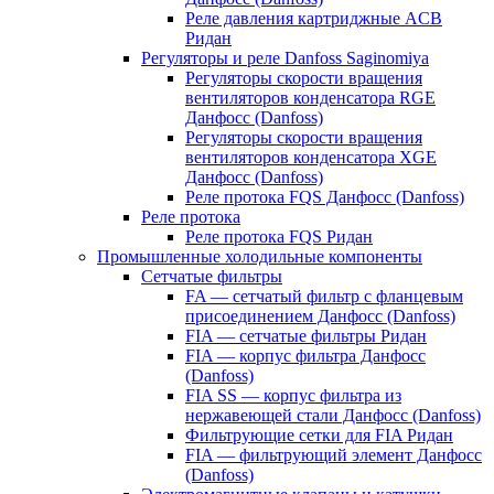
Реле давления картриджные ACB
Ридан
Регуляторы и реле Danfoss Saginomiya
Регуляторы скорости вращения
вентиляторов конденсатора RGE
Данфосс (Danfoss)
Регуляторы скорости вращения
вентиляторов конденсатора XGE
Данфосс (Danfoss)
Реле протока FQS Данфосс (Danfoss)
Реле протока
Реле протока FQS Ридан
Промышленные холодильные компоненты
Сетчатые фильтры
FA — сетчатый фильтр с фланцевым
присоединением Данфосс (Danfoss)
FIA — сетчатые фильтры Ридан
FIA — корпус фильтра Данфосс
(Danfoss)
FIA SS — корпус фильтра из
нержавеющей стали Данфосс (Danfoss)
Фильтрующие сетки для FIA Ридан
FIA — фильтрующий элемент Данфосс
(Danfoss)