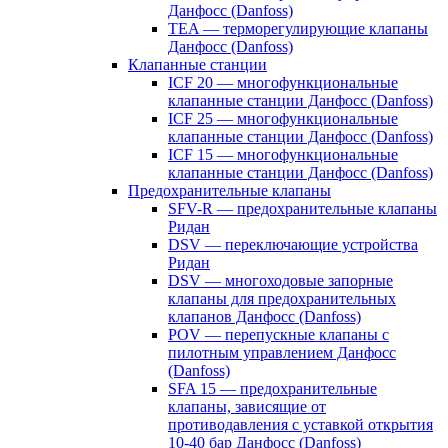
Данфосс (Danfoss)
TEA — терморегулирующие клапаны
Данфосс (Danfoss)
Клапанные станции
ICF 20 — многофункциональные
клапанные станции Данфосс (Danfoss)
ICF 25 — многофункциональные
клапанные станции Данфосс (Danfoss)
ICF 15 — многофункциональные
клапанные станции Данфосс (Danfoss)
Предохранительные клапаны
SFV-R — предохранительные клапаны
Ридан
DSV — переключающие устройства
Ридан
DSV — многоходовые запорные
клапаны для предохранительных
клапанов Данфосс (Danfoss)
POV — перепускные клапаны с
пилотным управлением Данфосс
(Danfoss)
SFA 15 — предохранительные
клапаны, зависящие от
противодавления с уставкой открытия
10-40 бар Данфосс (Danfoss)