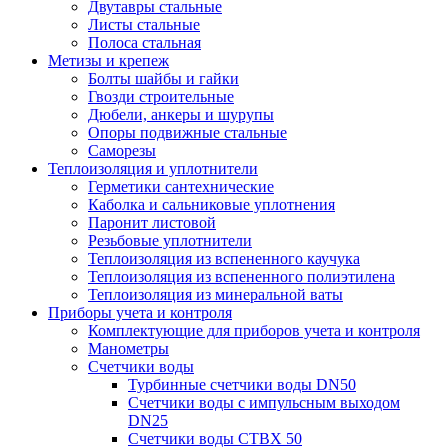
Двутавры стальные
Листы стальные
Полоса стальная
Метизы и крепеж
Болты шайбы и гайки
Гвозди строительные
Дюбели, анкеры и шурупы
Опоры подвижные стальные
Саморезы
Теплоизоляция и уплотнители
Герметики сантехнические
Каболка и сальниковые уплотнения
Паронит листовой
Резьбовые уплотнители
Теплоизоляция из вспененного каучука
Теплоизоляция из вспененного полиэтилена
Теплоизоляция из минеральной ваты
Приборы учета и контроля
Комплектующие для приборов учета и контроля
Манометры
Счетчики воды
Турбинные счетчики воды DN50
Счетчики воды с импульсным выходом
DN25
Счетчики воды СТВХ 50