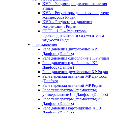
KVP – Регуляторы давления кипения
Ридан
KVL – Регуляторы давления в картере
компрессора Ридан
KVR – Регуляторы давления
конденсации Ридан
CPCE + LG – Регуляторы
производительности со смесителем
жидкости Ридан
Реле давления
Реле давления двухблочные KP
Данфосс (Danfoss)
Реле давления одноблочные KP Ридан
Реле давления одноблочные KP
Данфосс (Danfoss)
Реле давления двухблочные KP Ридан
Реле перепада давлений MP Данфосс
(Danfoss)
Реле перепада давлений MP Ридан
Реле температуры (термостаты)
универсальные UT Данфосс (Danfoss)
Реле температуры (термостаты) KP
Данфосс (Danfoss)
Реле давления картриджные ACB
Данфосс (Danfoss)