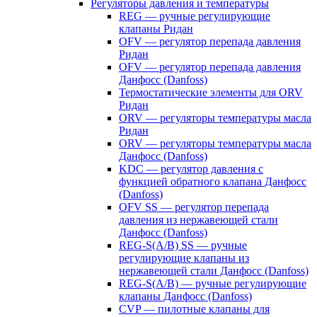
Регуляторы давления и температуры
REG — ручные регулирующие
клапаны Ридан
OFV — регулятор перепада давления
Ридан
OFV — регулятор перепада давления
Данфосс (Danfoss)
Термостатические элементы для ORV
Ридан
ORV — регуляторы температуры масла
Ридан
ORV — регуляторы температуры масла
Данфосс (Danfoss)
KDC — регулятор давления с
функцией обратного клапана Данфосс
(Danfoss)
OFV SS — регулятор перепада
давления из нержавеющей стали
Данфосс (Danfoss)
REG-S(A/B) SS — ручные
регулирующие клапаны из
нержавеющей стали Данфосс (Danfoss)
REG-S(A/B) — ручные регулирующие
клапаны Данфосс (Danfoss)
CVP — пилотные клапаны для