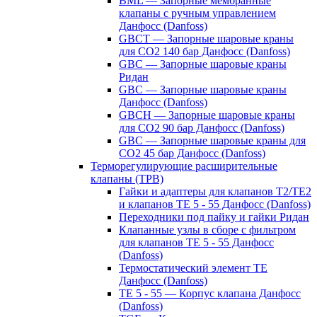
BML — Запорные мембранные
клапаны с ручным управлением
Данфосс (Danfoss)
GBCT — Запорные шаровые краны
для CO2 140 бар Данфосс (Danfoss)
GBC — Запорные шаровые краны
Ридан
GBC — Запорные шаровые краны
Данфосс (Danfoss)
GBCH — Запорные шаровые краны
для CO2 90 бар Данфосс (Danfoss)
GBC — Запорные шаровые краны для
CO2 45 бар Данфосс (Danfoss)
Терморегулирующие расширительные
клапаны (ТРВ)
Гайки и адаптеры для клапанов T2/TE2
и клапанов TE 5 - 55 Данфосс (Danfoss)
Переходники под пайку и гайки Ридан
Клапанные узлы в сборе с фильтром
для клапанов TE 5 - 55 Данфосс
(Danfoss)
Термостатический элемент TE
Данфосс (Danfoss)
TE 5 - 55 — Корпус клапана Данфосс
(Danfoss)