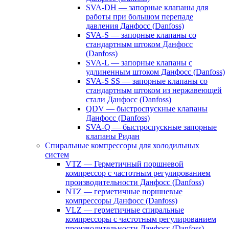
SVA-DH — запорные клапаны для
работы при большом перепаде
давления Данфосс (Danfoss)
SVA-S — запорные клапаны со
стандартным штоком Данфосс
(Danfoss)
SVA-L — запорные клапаны с
удлиненным штоком Данфосс (Danfoss)
SVA-S SS — запорные клапаны со
стандартным штоком из нержавеющей
стали Данфосс (Danfoss)
QDV — быстроспускные клапаны
Данфосс (Danfoss)
SVA-Q — быстроспускные запорные
клапаны Ридан
Спиральные компрессоры для холодильных
систем
VTZ — Герметичный поршневой
компрессор с частотным регулированием
производительности Данфосс (Danfoss)
NTZ — герметичные поршневые
компрессоры Данфосс (Danfoss)
VLZ — герметичные спиральные
компрессоры с частотным регулированием
производительности Данфосс (Danfoss)