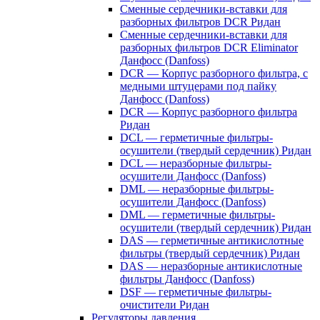
Сменные сердечники-вставки для
разборных фильтров DCR Ридан
Сменные сердечники-вставки для
разборных фильтров DCR Eliminator
Данфосс (Danfoss)
DCR — Корпус разборного фильтра, с
медными штуцерами под пайку
Данфосс (Danfoss)
DCR — Корпус разборного фильтра
Ридан
DCL — герметичные фильтры-
осушители (твердый сердечник) Ридан
DCL — неразборные фильтры-
осушители Данфосс (Danfoss)
DML — неразборные фильтры-
осушители Данфосс (Danfoss)
DML — герметичные фильтры-
осушители (твердый сердечник) Ридан
DAS — герметичные антикислотные
фильтры (твердый сердечник) Ридан
DAS — неразборные антикислотные
фильтры Данфосс (Danfoss)
DSF — герметичные фильтры-
очистители Ридан
Регуляторы давления