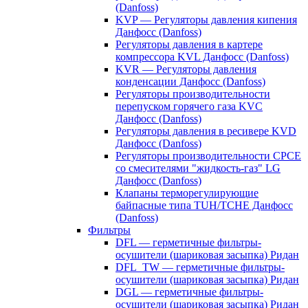
(Danfoss)
KVP — Регуляторы давления кипения
Данфосс (Danfoss)
Регуляторы давления в картере
компрессора KVL Данфосс (Danfoss)
KVR — Регуляторы давления
конденсации Данфосс (Danfoss)
Регуляторы производительности
перепуском горячего газа KVC
Данфосс (Danfoss)
Регуляторы давления в ресивере KVD
Данфосс (Danfoss)
Регуляторы производительности CPCE
со смесителями "жидкость-газ" LG
Данфосс (Danfoss)
Клапаны терморегулирующие
байпасные типа TUH/TCHE Данфосс
(Danfoss)
Фильтры
DFL — герметичные фильтры-
осушители (шариковая засыпка) Ридан
DFL_TW — герметичные фильтры-
осушители (шариковая засыпка) Ридан
DGL — герметичные фильтры-
осушители (шариковая засыпка) Ридан