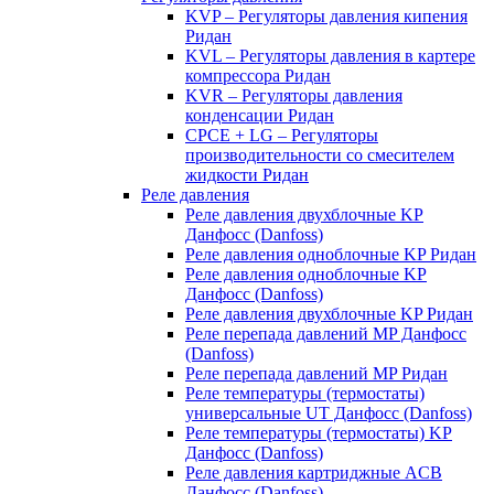
KVP – Регуляторы давления кипения
Ридан
KVL – Регуляторы давления в картере
компрессора Ридан
KVR – Регуляторы давления
конденсации Ридан
CPCE + LG – Регуляторы
производительности со смесителем
жидкости Ридан
Реле давления
Реле давления двухблочные KP
Данфосс (Danfoss)
Реле давления одноблочные KP Ридан
Реле давления одноблочные KP
Данфосс (Danfoss)
Реле давления двухблочные KP Ридан
Реле перепада давлений MP Данфосс
(Danfoss)
Реле перепада давлений MP Ридан
Реле температуры (термостаты)
универсальные UT Данфосс (Danfoss)
Реле температуры (термостаты) KP
Данфосс (Danfoss)
Реле давления картриджные ACB
Данфосс (Danfoss)