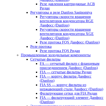
Реле давления картриджные ACB
Ридан
Регуляторы и реле Danfoss Saginomiya
Регуляторы скорости вращения
вентиляторов конденсатора RGE
Данфосс (Danfoss)
Регуляторы скорости вращения
вентиляторов конденсатора XGE
Данфосс (Danfoss)
Реле протока FQS Данфосс (Danfoss)
Реле протока
Реле протока FQS Ридан
Промышленные холодильные компоненты
Сетчатые фильтры
FA — сетчатый фильтр с фланцевым
присоединением Данфосс (Danfoss)
FIA — сетчатые фильтры Ридан
FIA — корпус фильтра Данфосс
(Danfoss)
FIA SS — корпус фильтра из
нержавеющей стали Данфосс (Danfoss)
Фильтрующие сетки для FIA Ридан
FIA — фильтрующий элемент Данфосс
(Danfoss)