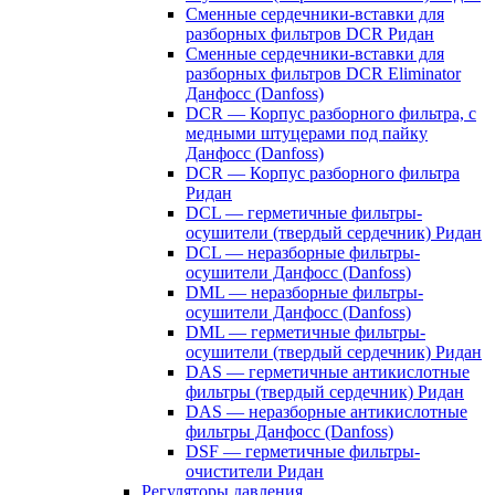
Сменные сердечники-вставки для
разборных фильтров DCR Ридан
Сменные сердечники-вставки для
разборных фильтров DCR Eliminator
Данфосс (Danfoss)
DCR — Корпус разборного фильтра, с
медными штуцерами под пайку
Данфосс (Danfoss)
DCR — Корпус разборного фильтра
Ридан
DCL — герметичные фильтры-
осушители (твердый сердечник) Ридан
DCL — неразборные фильтры-
осушители Данфосс (Danfoss)
DML — неразборные фильтры-
осушители Данфосс (Danfoss)
DML — герметичные фильтры-
осушители (твердый сердечник) Ридан
DAS — герметичные антикислотные
фильтры (твердый сердечник) Ридан
DAS — неразборные антикислотные
фильтры Данфосс (Danfoss)
DSF — герметичные фильтры-
очистители Ридан
Регуляторы давления