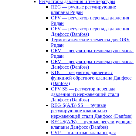
Регуляторы давления и температуры
REG — ручные регулирующие
клапаны Ридан
OFV — регулятор перепада давления
Ридан
OFV — регулятор перепада давления
Данфосс (Danfoss)
Термостатические элементы для ORV
Ридан
ORV — регуляторы температуры масла
Ридан
ORV — регуляторы температуры масла
Данфосс (Danfoss)
KDC — регулятор давления с
функцией обратного клапана Данфосс
(Danfoss)
OFV SS — регулятор перепада
давления из нержавеющей стали
Данфосс (Danfoss)
REG-S(A/B) SS — ручные
регулирующие клапаны из
нержавеющей стали Данфосс (Danfoss)
REG-S(A/B) — ручные регулирующие
клапаны Данфосс (Danfoss)
CVP — пилотные клапаны для