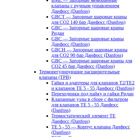
BML — Запорные мембранные
клапаны с ручным управлением
Данфосс (Danfoss)
GBCT — Запорные шаровые краны
для CO2 140 бар Данфосс (Danfoss)
GBC — Запорные шаровые краны
Ридан
GBC — Запорные шаровые краны
Данфосс (Danfoss)
GBCH — Запорные шаровые краны
для CO2 90 бар Данфосс (Danfoss)
GBC — Запорные шаровые краны для
CO2 45 бар Данфосс (Danfoss)
Терморегулирующие расширительные
клапаны (ТРВ)
Гайки и адаптеры для клапанов T2/TE2
и клапанов TE 5 - 55 Данфосс (Danfoss)
Переходники под пайку и гайки Ридан
Клапанные узлы в сборе с фильтром
для клапанов TE 5 - 55 Данфосс
(Danfoss)
Термостатический элемент TE
Данфосс (Danfoss)
TE 5 - 55 — Корпус клапана Данфосс
(Danfoss)