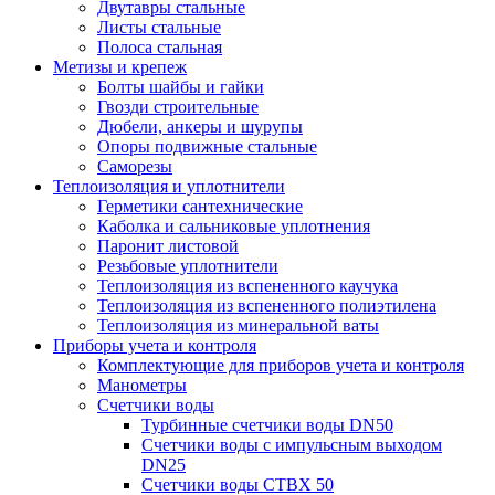
Двутавры стальные
Листы стальные
Полоса стальная
Метизы и крепеж
Болты шайбы и гайки
Гвозди строительные
Дюбели, анкеры и шурупы
Опоры подвижные стальные
Саморезы
Теплоизоляция и уплотнители
Герметики сантехнические
Каболка и сальниковые уплотнения
Паронит листовой
Резьбовые уплотнители
Теплоизоляция из вспененного каучука
Теплоизоляция из вспененного полиэтилена
Теплоизоляция из минеральной ваты
Приборы учета и контроля
Комплектующие для приборов учета и контроля
Манометры
Счетчики воды
Турбинные счетчики воды DN50
Счетчики воды с импульсным выходом
DN25
Счетчики воды СТВХ 50