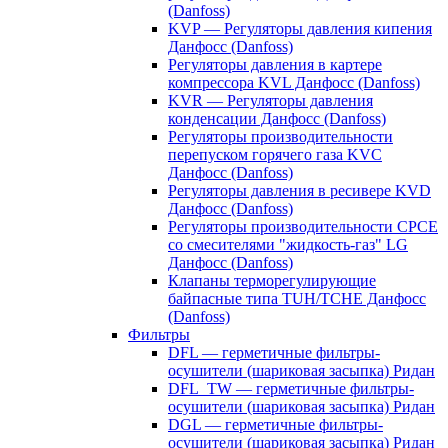
(Danfoss)
KVP — Регуляторы давления кипения
Данфосс (Danfoss)
Регуляторы давления в картере
компрессора KVL Данфосс (Danfoss)
KVR — Регуляторы давления
конденсации Данфосс (Danfoss)
Регуляторы производительности
перепуском горячего газа KVC
Данфосс (Danfoss)
Регуляторы давления в ресивере KVD
Данфосс (Danfoss)
Регуляторы производительности CPCE
со смесителями "жидкость-газ" LG
Данфосс (Danfoss)
Клапаны терморегулирующие
байпасные типа TUH/TCHE Данфосс
(Danfoss)
Фильтры
DFL — герметичные фильтры-
осушители (шариковая засыпка) Ридан
DFL_TW — герметичные фильтры-
осушители (шариковая засыпка) Ридан
DGL — герметичные фильтры-
осушители (шариковая засыпка) Ридан