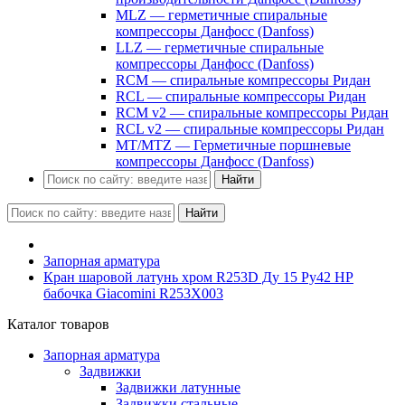
MLZ — герметичные спиральные
компрессоры Данфосс (Danfoss)
LLZ — герметичные спиральные
компрессоры Данфосс (Danfoss)
RCM — спиральные компрессоры Ридан
RCL — спиральные компрессоры Ридан
RCM v2 — спиральные компрессоры Ридан
RCL v2 — спиральные компрессоры Ридан
MT/MTZ — Герметичные поршневые
компрессоры Данфосс (Danfoss)
Найти
Найти
Запорная арматура
Кран шаровой латунь хром R253D Ду 15 Ру42 НР
бабочка Giacomini R253X003
Каталог товаров
Запорная арматура
Задвижки
Задвижки латунные
Задвижки стальные