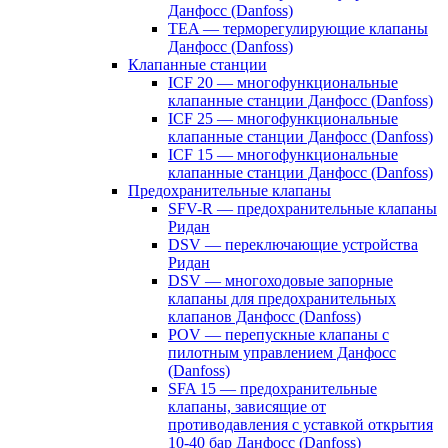
Данфосс (Danfoss)
TEA — терморегулирующие клапаны
Данфосс (Danfoss)
Клапанные станции
ICF 20 — многофункциональные
клапанные станции Данфосс (Danfoss)
ICF 25 — многофункциональные
клапанные станции Данфосс (Danfoss)
ICF 15 — многофункциональные
клапанные станции Данфосс (Danfoss)
Предохранительные клапаны
SFV-R — предохранительные клапаны
Ридан
DSV — переключающие устройства
Ридан
DSV — многоходовые запорные
клапаны для предохранительных
клапанов Данфосс (Danfoss)
POV — перепускные клапаны с
пилотным управлением Данфосс
(Danfoss)
SFA 15 — предохранительные
клапаны, зависящие от
противодавления с уставкой открытия
10-40 бар Данфосс (Danfoss)