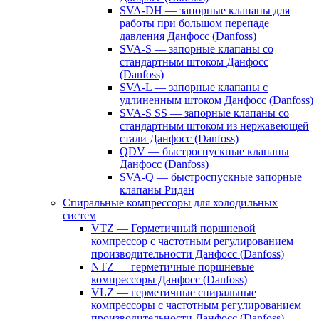
SVA-DH — запорные клапаны для
работы при большом перепаде
давления Данфосс (Danfoss)
SVA-S — запорные клапаны со
стандартным штоком Данфосс
(Danfoss)
SVA-L — запорные клапаны с
удлиненным штоком Данфосс (Danfoss)
SVA-S SS — запорные клапаны со
стандартным штоком из нержавеющей
стали Данфосс (Danfoss)
QDV — быстроспускные клапаны
Данфосс (Danfoss)
SVA-Q — быстроспускные запорные
клапаны Ридан
Спиральные компрессоры для холодильных
систем
VTZ — Герметичный поршневой
компрессор с частотным регулированием
производительности Данфосс (Danfoss)
NTZ — герметичные поршневые
компрессоры Данфосс (Danfoss)
VLZ — герметичные спиральные
компрессоры с частотным регулированием
производительности Данфосс (Danfoss)