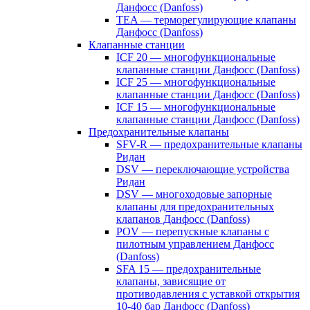
Данфосс (Danfoss)
TEA — терморегулирующие клапаны
Данфосс (Danfoss)
Клапанные станции
ICF 20 — многофункциональные
клапанные станции Данфосс (Danfoss)
ICF 25 — многофункциональные
клапанные станции Данфосс (Danfoss)
ICF 15 — многофункциональные
клапанные станции Данфосс (Danfoss)
Предохранительные клапаны
SFV-R — предохранительные клапаны
Ридан
DSV — переключающие устройства
Ридан
DSV — многоходовые запорные
клапаны для предохранительных
клапанов Данфосс (Danfoss)
POV — перепускные клапаны с
пилотным управлением Данфосс
(Danfoss)
SFA 15 — предохранительные
клапаны, зависящие от
противодавления с уставкой открытия
10-40 бар Данфосс (Danfoss)