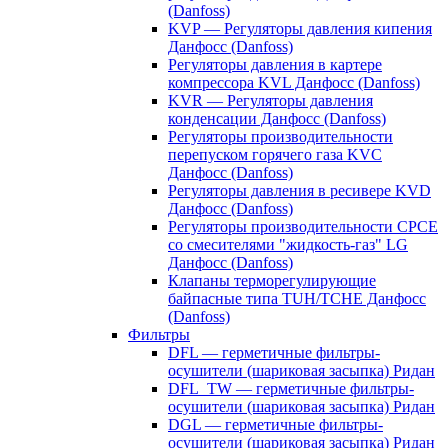
(Danfoss)
KVP — Регуляторы давления кипения
Данфосс (Danfoss)
Регуляторы давления в картере
компрессора KVL Данфосс (Danfoss)
KVR — Регуляторы давления
конденсации Данфосс (Danfoss)
Регуляторы производительности
перепуском горячего газа KVC
Данфосс (Danfoss)
Регуляторы давления в ресивере KVD
Данфосс (Danfoss)
Регуляторы производительности CPCE
со смесителями "жидкость-газ" LG
Данфосс (Danfoss)
Клапаны терморегулирующие
байпасные типа TUH/TCHE Данфосс
(Danfoss)
Фильтры
DFL — герметичные фильтры-
осушители (шариковая засыпка) Ридан
DFL_TW — герметичные фильтры-
осушители (шариковая засыпка) Ридан
DGL — герметичные фильтры-
осушители (шариковая засыпка) Ридан