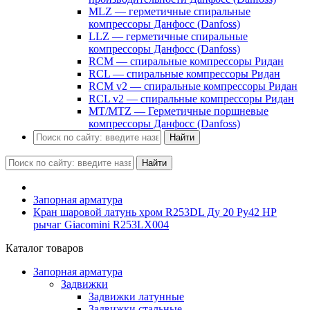
MLZ — герметичные спиральные
компрессоры Данфосс (Danfoss)
LLZ — герметичные спиральные
компрессоры Данфосс (Danfoss)
RCM — спиральные компрессоры Ридан
RCL — спиральные компрессоры Ридан
RCM v2 — спиральные компрессоры Ридан
RCL v2 — спиральные компрессоры Ридан
MT/MTZ — Герметичные поршневые
компрессоры Данфосс (Danfoss)
Найти
Найти
Запорная арматура
Кран шаровой латунь хром R253DL Ду 20 Ру42 НР
рычаг Giacomini R253LX004
Каталог товаров
Запорная арматура
Задвижки
Задвижки латунные
Задвижки стальные