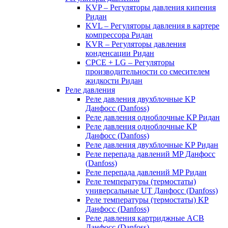
KVP – Регуляторы давления кипения
Ридан
KVL – Регуляторы давления в картере
компрессора Ридан
KVR – Регуляторы давления
конденсации Ридан
CPCE + LG – Регуляторы
производительности со смесителем
жидкости Ридан
Реле давления
Реле давления двухблочные KP
Данфосс (Danfoss)
Реле давления одноблочные KP Ридан
Реле давления одноблочные KP
Данфосс (Danfoss)
Реле давления двухблочные KP Ридан
Реле перепада давлений MP Данфосс
(Danfoss)
Реле перепада давлений MP Ридан
Реле температуры (термостаты)
универсальные UT Данфосс (Danfoss)
Реле температуры (термостаты) KP
Данфосс (Danfoss)
Реле давления картриджные ACB
Данфосс (Danfoss)