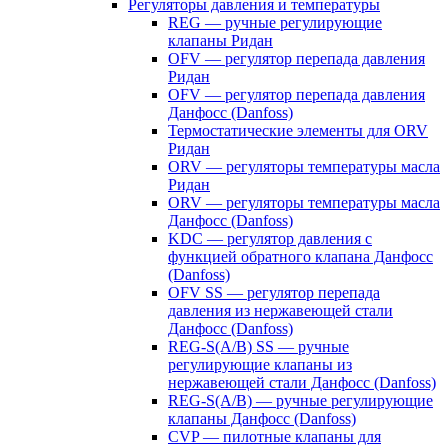
Регуляторы давления и температуры
REG — ручные регулирующие
клапаны Ридан
OFV — регулятор перепада давления
Ридан
OFV — регулятор перепада давления
Данфосс (Danfoss)
Термостатические элементы для ORV
Ридан
ORV — регуляторы температуры масла
Ридан
ORV — регуляторы температуры масла
Данфосс (Danfoss)
KDC — регулятор давления с
функцией обратного клапана Данфосс
(Danfoss)
OFV SS — регулятор перепада
давления из нержавеющей стали
Данфосс (Danfoss)
REG-S(A/B) SS — ручные
регулирующие клапаны из
нержавеющей стали Данфосс (Danfoss)
REG-S(A/B) — ручные регулирующие
клапаны Данфосс (Danfoss)
CVP — пилотные клапаны для