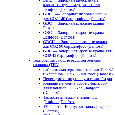
BML — Запорные мембранные
клапаны с ручным управлением
Данфосс (Danfoss)
GBCT — Запорные шаровые краны
для CO2 140 бар Данфосс (Danfoss)
GBC — Запорные шаровые краны
Ридан
GBC — Запорные шаровые краны
Данфосс (Danfoss)
GBCH — Запорные шаровые краны
для CO2 90 бар Данфосс (Danfoss)
GBC — Запорные шаровые краны для
CO2 45 бар Данфосс (Danfoss)
Терморегулирующие расширительные
клапаны (ТРВ)
Гайки и адаптеры для клапанов T2/TE2
и клапанов TE 5 - 55 Данфосс (Danfoss)
Переходники под пайку и гайки Ридан
Клапанные узлы в сборе с фильтром
для клапанов TE 5 - 55 Данфосс
(Danfoss)
Термостатический элемент TE
Данфосс (Danfoss)
TE 5 - 55 — Корпус клапана Данфосс
(Danfoss)