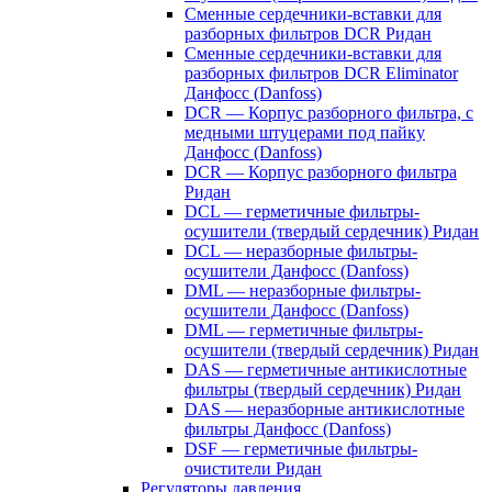
Сменные сердечники-вставки для
разборных фильтров DCR Ридан
Сменные сердечники-вставки для
разборных фильтров DCR Eliminator
Данфосс (Danfoss)
DCR — Корпус разборного фильтра, с
медными штуцерами под пайку
Данфосс (Danfoss)
DCR — Корпус разборного фильтра
Ридан
DCL — герметичные фильтры-
осушители (твердый сердечник) Ридан
DCL — неразборные фильтры-
осушители Данфосс (Danfoss)
DML — неразборные фильтры-
осушители Данфосс (Danfoss)
DML — герметичные фильтры-
осушители (твердый сердечник) Ридан
DAS — герметичные антикислотные
фильтры (твердый сердечник) Ридан
DAS — неразборные антикислотные
фильтры Данфосс (Danfoss)
DSF — герметичные фильтры-
очистители Ридан
Регуляторы давления