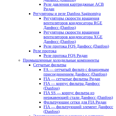
Реле давления картриджные ACB
Ридан
Регуляторы и реле Danfoss Saginomiya
Регуляторы скорости вращения
вентиляторов конденсатора RGE
Данфосс (Danfoss)
Регуляторы скорости вращения
вентиляторов конденсатора XGE
Данфосс (Danfoss)
Реле протока FQS Данфосс (Danfoss)
Реле протока
Реле протока FQS Ридан
Промышленные холодильные компоненты
Сетчатые фильтры
FA — сетчатый фильтр с фланцевым
присоединением Данфосс (Danfoss)
FIA — сетчатые фильтры Ридан
FIA — корпус фильтра Данфосс
(Danfoss)
FIA SS — корпус фильтра из
нержавеющей стали Данфосс (Danfoss)
Фильтрующие сетки для FIA Ридан
FIA — фильтрующий элемент Данфосс
(Danfoss)