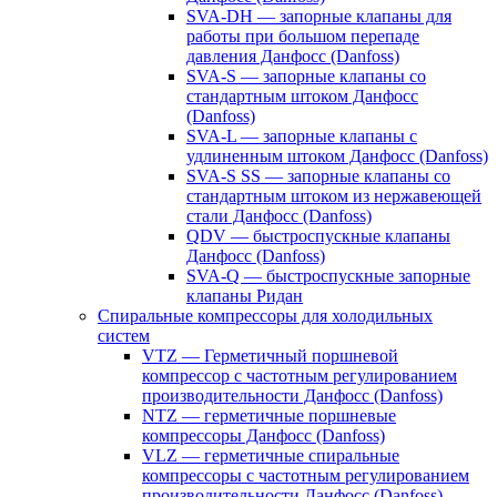
SVA-DH — запорные клапаны для
работы при большом перепаде
давления Данфосс (Danfoss)
SVA-S — запорные клапаны со
стандартным штоком Данфосс
(Danfoss)
SVA-L — запорные клапаны с
удлиненным штоком Данфосс (Danfoss)
SVA-S SS — запорные клапаны со
стандартным штоком из нержавеющей
стали Данфосс (Danfoss)
QDV — быстроспускные клапаны
Данфосс (Danfoss)
SVA-Q — быстроспускные запорные
клапаны Ридан
Спиральные компрессоры для холодильных
систем
VTZ — Герметичный поршневой
компрессор с частотным регулированием
производительности Данфосс (Danfoss)
NTZ — герметичные поршневые
компрессоры Данфосс (Danfoss)
VLZ — герметичные спиральные
компрессоры с частотным регулированием
производительности Данфосс (Danfoss)