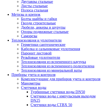
Двутавры стальные
Листы стальные
Полоса стальная
Метизы и крепеж
Болты шайбы и гайки
Гвозди строительные
Дюбели, анкеры и шурупы
Опоры подвижные стальные
Саморезы
Теплоизоляция и уплотнители
Герметики сантехнические
Каболка и сальниковые уплотнения
Паронит листовой
Резьбовые уплотнители
Теплоизоляция из вспененного каучука
Теплоизоляция из вспененного полиэтилена
Теплоизоляция из минеральной ваты
Приборы учета и контроля
Комплектующие для приборов учета и контроля
Манометры
Счетчики воды
Турбинные счетчики воды DN50
Счетчики воды с импульсным выходом
DN25
Счетчики воды СТВХ 50