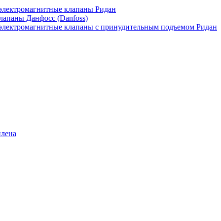
лектромагнитные клапаны Ридан
апаны Данфосс (Danfoss)
лектромагнитные клапаны с принудительным подъемом Ридан
илена