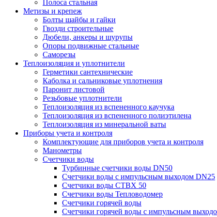
Полоса стальная
Метизы и крепеж
Болты шайбы и гайки
Гвозди строительные
Дюбели, анкеры и шурупы
Опоры подвижные стальные
Саморезы
Теплоизоляция и уплотнители
Герметики сантехнические
Каболка и сальниковые уплотнения
Паронит листовой
Резьбовые уплотнители
Теплоизоляция из вспененного каучука
Теплоизоляция из вспененного полиэтилена
Теплоизоляция из минеральной ваты
Приборы учета и контроля
Комплектующие для приборов учета и контроля
Манометры
Счетчики воды
Турбинные счетчики воды DN50
Счетчики воды с импульсным выходом DN25
Счетчики воды СТВХ 50
Счетчики воды Тепловодомер
Счетчики горячей воды
Счетчики горячей воды с импульсным выход