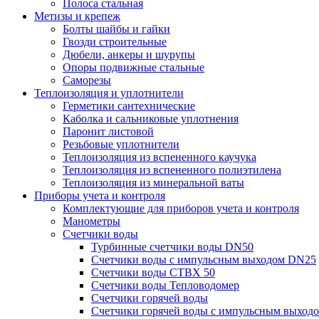
Полоса стальная
Метизы и крепеж
Болты шайбы и гайки
Гвозди строительные
Дюбели, анкеры и шурупы
Опоры подвижные стальные
Саморезы
Теплоизоляция и уплотнители
Герметики сантехнические
Каболка и сальниковые уплотнения
Паронит листовой
Резьбовые уплотнители
Теплоизоляция из вспененного каучука
Теплоизоляция из вспененного полиэтилена
Теплоизоляция из минеральной ваты
Приборы учета и контроля
Комплектующие для приборов учета и контроля
Манометры
Счетчики воды
Турбинные счетчики воды DN50
Счетчики воды с импульсным выходом DN25
Счетчики воды СТВХ 50
Счетчики воды Тепловодомер
Счетчики горячей воды
Счетчики горячей воды с импульсным выход