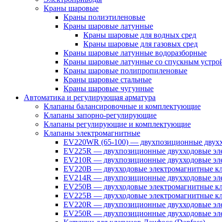
Краны шаровые
Краны полиэтиленовые
Краны шаровые латунные
Краны шаровые для водных сред
Краны шаровые для газовых сред
Краны шаровые латунные водоразборные
Краны шаровые латунные со спускным устро
Краны шаровые полипропиленовые
Краны шаровые стальные
Краны шаровые чугунные
Автоматика и регулирующая арматура
Клапаны балансировочные и комплектующие
Клапаны запорно-регулирующие
Клапаны регулирующие и комплектующие
Клапаны электромагнитные
EV220WR (65-100) — двухпозиционные двухх
EV225R — двухпозиционные двухходовые эле
EV210R — двухпозиционные двухходовые эле
EV220B — двухходовые электромагнитные кл
EV214R — двухпозиционные двухходовые эле
EV250B — двухходовые электромагнитные кл
EV225B — двухходовые электромагнитные кла
EV220R — двухпозиционные двухходовые эл
EV250R — двухпозиционные двухходовые эл