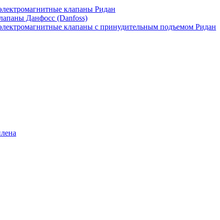
лектромагнитные клапаны Ридан
апаны Данфосс (Danfoss)
лектромагнитные клапаны с принудительным подъемом Ридан
илена