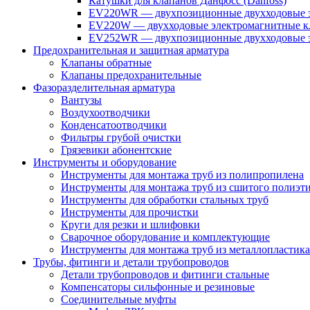
Катушки для клапанов Данфосс (Danfoss)
EV220WR — двухпозиционные двухходовые э
EV220W — двухходовые электромагнитные кл
EV252WR — двухпозиционные двухходовые э
Предохранительная и защитная арматура
Клапаны обратные
Клапаны предохранительные
Фазоразделительная арматура
Вантузы
Воздухоотводчики
Конденсатоотводчики
Фильтры грубой очистки
Грязевики абонентские
Инструменты и оборудование
Инструменты для монтажа труб из полипропилена
Инструменты для монтажа труб из сшитого полиэт
Инструменты для обработки стальных труб
Инструменты для прочистки
Круги для резки и шлифовки
Сварочное оборудование и комплектующие
Инструменты для монтажа труб из металлопластика
Трубы, фитинги и детали трубопроводов
Детали трубопроводов и фитинги стальные
Компенсаторы сильфонные и резиновые
Соединительные муфты