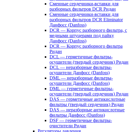
Сменные сердечники-вставки для
разборных фильтров DCR Ридан
Сменные сердечники-вставки для
разборных фильтров DCR Eliminator
Данфосс (Danfoss)
DCR — Корпус разборного фильтра, с
медными штуцерами под пайку
Данфосс (Danfoss)
DCR — Корпус разборного фильтра
Ридан
DCL — герметичные фильтры-
осушители (твердый сердечник) Ридан
DCL — неразборные фильтры-
осушители Данфосс (Danfoss)
DML — неразборные фильтры-
осушители Данфосс (Danfoss)
DML — герметичные фильтры-
осушители (твердый сердечник) Ридан
DAS — герметичные антикислотные
фильтры (твердый сердечник) Ридан
DAS — неразборные антикислотные
фильтры Данфосс (Danfoss)
DSF — герметичные фильтры-
очистители Ридан
Регуляторы давления