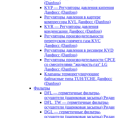
(Danfoss)
KVP — Регуляторы давления кипения
Данфосс (Danfoss)
Регуляторы давления в картере
компрессора KVL Данфосс (Danfoss)
KVR — Регуляторы давления
конденсации Данфосс (Danfoss)
Регуляторы производительности
перепуском горячего газа KVC
Данфосс (Danfoss)
Регуляторы давления в ресивере KVD
Данфосс (Danfoss)
Регуляторы производительности CPCE
со смесителями "жидкость-газ" LG
Данфосс (Danfoss)
Клапаны терморегулирующие
байпасные типа TUH/TCHE Данфосс
(Danfoss)
Фильтры
DFL — герметичные фильтры-
осушители (шариковая засыпка) Ридан
DFL_TW — герметичные фильтры-
осушители (шариковая засыпка) Ридан
DGL — герметичные фильтры-
осушители (шариковая засыпка) Ридан