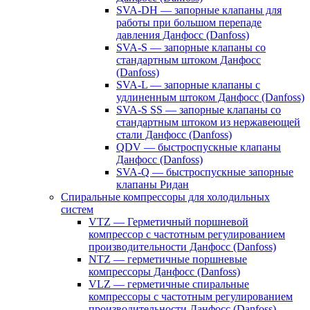
SVA-DH — запорные клапаны для
работы при большом перепаде
давления Данфосс (Danfoss)
SVA-S — запорные клапаны со
стандартным штоком Данфосс
(Danfoss)
SVA-L — запорные клапаны с
удлиненным штоком Данфосс (Danfoss)
SVA-S SS — запорные клапаны со
стандартным штоком из нержавеющей
стали Данфосс (Danfoss)
QDV — быстроспускные клапаны
Данфосс (Danfoss)
SVA-Q — быстроспускные запорные
клапаны Ридан
Спиральные компрессоры для холодильных
систем
VTZ — Герметичный поршневой
компрессор с частотным регулированием
производительности Данфосс (Danfoss)
NTZ — герметичные поршневые
компрессоры Данфосс (Danfoss)
VLZ — герметичные спиральные
компрессоры с частотным регулированием
производительности Данфосс (Danfoss)