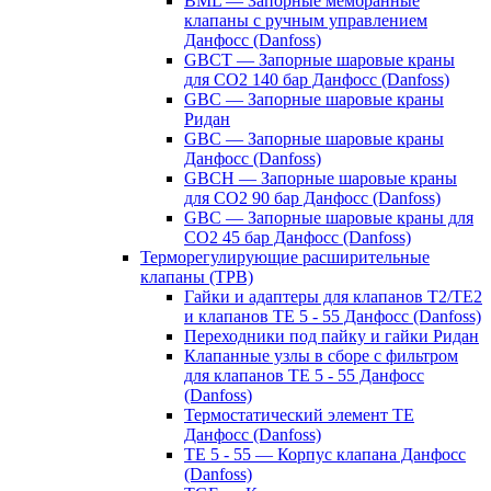
BML — Запорные мембранные
клапаны с ручным управлением
Данфосс (Danfoss)
GBCT — Запорные шаровые краны
для CO2 140 бар Данфосс (Danfoss)
GBC — Запорные шаровые краны
Ридан
GBC — Запорные шаровые краны
Данфосс (Danfoss)
GBCH — Запорные шаровые краны
для CO2 90 бар Данфосс (Danfoss)
GBC — Запорные шаровые краны для
CO2 45 бар Данфосс (Danfoss)
Терморегулирующие расширительные
клапаны (ТРВ)
Гайки и адаптеры для клапанов T2/TE2
и клапанов TE 5 - 55 Данфосс (Danfoss)
Переходники под пайку и гайки Ридан
Клапанные узлы в сборе с фильтром
для клапанов TE 5 - 55 Данфосс
(Danfoss)
Термостатический элемент TE
Данфосс (Danfoss)
TE 5 - 55 — Корпус клапана Данфосс
(Danfoss)