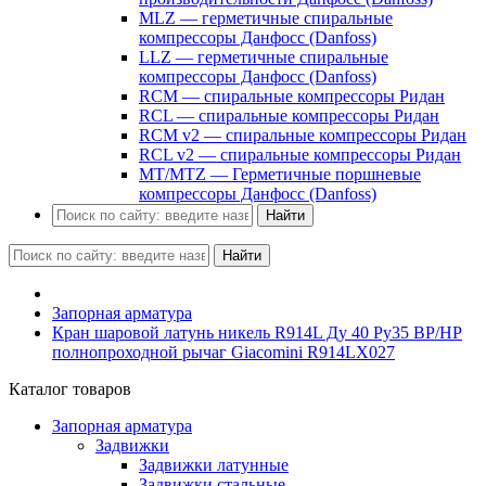
MLZ — герметичные спиральные
компрессоры Данфосс (Danfoss)
LLZ — герметичные спиральные
компрессоры Данфосс (Danfoss)
RCM — спиральные компрессоры Ридан
RCL — спиральные компрессоры Ридан
RCM v2 — спиральные компрессоры Ридан
RCL v2 — спиральные компрессоры Ридан
MT/MTZ — Герметичные поршневые
компрессоры Данфосс (Danfoss)
Найти
Найти
Запорная арматура
Кран шаровой латунь никель R914L Ду 40 Ру35 ВР/НР
полнопроходной рычаг Giacomini R914LX027
Каталог товаров
Запорная арматура
Задвижки
Задвижки латунные
Задвижки стальные