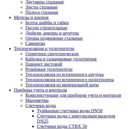
Двутавры стальные
Листы стальные
Полоса стальная
Метизы и крепеж
Болты шайбы и гайки
Гвозди строительные
Дюбели, анкеры и шурупы
Опоры подвижные стальные
Саморезы
Теплоизоляция и уплотнители
Герметики сантехнические
Каболка и сальниковые уплотнения
Паронит листовой
Резьбовые уплотнители
Теплоизоляция из вспененного каучука
Теплоизоляция из вспененного полиэтилена
Теплоизоляция из минеральной ваты
Приборы учета и контроля
Комплектующие для приборов учета и контроля
Манометры
Счетчики воды
Турбинные счетчики воды DN50
Счетчики воды с импульсным выходом
DN25
Счетчики воды СТВХ 50