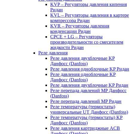
KVP – Регуляторы давления кипения
Ридан
KVL – Регуляторы давления в картере
компрессора Ридан
KVR – Регуляторы давления
конденсации Ридан
CPCE + LG – Регуляторы
производительности со смесителем
жидкости Ридан
Реле давления
Реле давления двухблочные KP
Данфосс (Danfoss)
Реле давления одноблочные KP Ридан
Реле давления одноблочные KP
Данфосс (Danfoss)
Реле давления двухблочные KP Ридан
Реле перепада давлений MP Данфосс
(Danfoss)
Реле перепада давлений MP Ридан
Реле температуры (термостаты)
универсальные UT Данфосс (Danfoss)
Реле температуры (термостаты) KP
Данфосс (Danfoss)
Реле давления картриджные ACB
Данфосс (Danfoss)