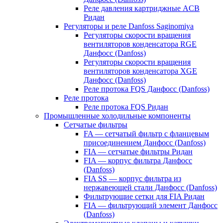
Реле давления картриджные ACB
Ридан
Регуляторы и реле Danfoss Saginomiya
Регуляторы скорости вращения
вентиляторов конденсатора RGE
Данфосс (Danfoss)
Регуляторы скорости вращения
вентиляторов конденсатора XGE
Данфосс (Danfoss)
Реле протока FQS Данфосс (Danfoss)
Реле протока
Реле протока FQS Ридан
Промышленные холодильные компоненты
Сетчатые фильтры
FA — сетчатый фильтр с фланцевым
присоединением Данфосс (Danfoss)
FIA — сетчатые фильтры Ридан
FIA — корпус фильтра Данфосс
(Danfoss)
FIA SS — корпус фильтра из
нержавеющей стали Данфосс (Danfoss)
Фильтрующие сетки для FIA Ридан
FIA — фильтрующий элемент Данфосс
(Danfoss)