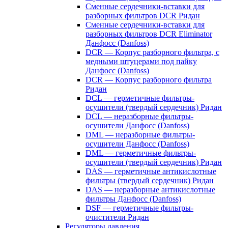
Сменные сердечники-вставки для
разборных фильтров DCR Ридан
Сменные сердечники-вставки для
разборных фильтров DCR Eliminator
Данфосс (Danfoss)
DCR — Корпус разборного фильтра, с
медными штуцерами под пайку
Данфосс (Danfoss)
DCR — Корпус разборного фильтра
Ридан
DCL — герметичные фильтры-
осушители (твердый сердечник) Ридан
DCL — неразборные фильтры-
осушители Данфосс (Danfoss)
DML — неразборные фильтры-
осушители Данфосс (Danfoss)
DML — герметичные фильтры-
осушители (твердый сердечник) Ридан
DAS — герметичные антикислотные
фильтры (твердый сердечник) Ридан
DAS — неразборные антикислотные
фильтры Данфосс (Danfoss)
DSF — герметичные фильтры-
очистители Ридан
Регуляторы давления