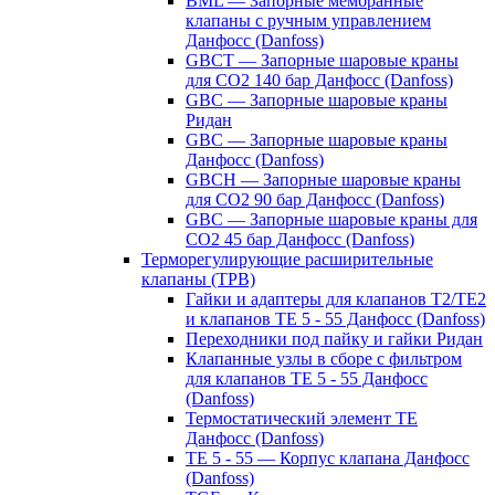
BML — Запорные мембранные
клапаны с ручным управлением
Данфосс (Danfoss)
GBCT — Запорные шаровые краны
для CO2 140 бар Данфосс (Danfoss)
GBC — Запорные шаровые краны
Ридан
GBC — Запорные шаровые краны
Данфосс (Danfoss)
GBCH — Запорные шаровые краны
для CO2 90 бар Данфосс (Danfoss)
GBC — Запорные шаровые краны для
CO2 45 бар Данфосс (Danfoss)
Терморегулирующие расширительные
клапаны (ТРВ)
Гайки и адаптеры для клапанов T2/TE2
и клапанов TE 5 - 55 Данфосс (Danfoss)
Переходники под пайку и гайки Ридан
Клапанные узлы в сборе с фильтром
для клапанов TE 5 - 55 Данфосс
(Danfoss)
Термостатический элемент TE
Данфосс (Danfoss)
TE 5 - 55 — Корпус клапана Данфосс
(Danfoss)