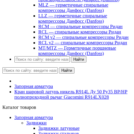
MLZ — герметичные спиральные
компрессоры Данфосс (Danfoss)
LLZ — герметичные спиральные
компрессоры Данфосс (Danfoss)
RCM — спиральные компрессоры Ридан
RCL — спиральные компрессоры Ридан
RCM v2 — спиральные компрессоры Ридан
RCL v2 — спиральные компрессоры Ридан
MT/MTZ — Герметичные поршневые
компрессоры Данфосс (Danfoss)
Найти
Найти
Запорная арматура
Кран шаровой латунь никель R914L Ду 50 Ру35 ВР/НР
полнопроходной рычаг Giacomini R914LX028
Каталог товаров
Запорная арматура
Задвижки
Задвижки латунные
Задвижки стальные