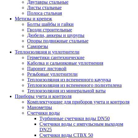
Двутавры стальные
Листы стальные
Полоса стальная
Метизы и крепеж
Болты шайбы и гайки
Гвозди строительные
Дюбели, анкеры и шурупы
Опоры подвижные стальные
Саморезы
Теплоизоляция и уплотнители
Герметики сантехнические
Каболка и сальниковые уплотнения
Паронит листовой
Резьбовые уплотнители
Теплоизоляция из вспененного каучука
Теплоизоляция из вспененного полиэтилена
Теплоизоляция из минеральной ваты
Приборы учета и контроля
Комплектующие для приборов учета и контроля
Манометры
Счетчики воды
Турбинные счетчики воды DN50
Счетчики воды с импульсным выходом
DN25
Счетчики воды СТВХ 50