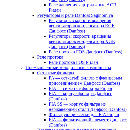
Реле давления картриджные ACB
Ридан
Регуляторы и реле Danfoss Saginomiya
Регуляторы скорости вращения
вентиляторов конденсатора RGE
Данфосс (Danfoss)
Регуляторы скорости вращения
вентиляторов конденсатора XGE
Данфосс (Danfoss)
Реле протока FQS Данфосс (Danfoss)
Реле протока
Реле протока FQS Ридан
Промышленные холодильные компоненты
Сетчатые фильтры
FA — сетчатый фильтр с фланцевым
присоединением Данфосс (Danfoss)
FIA — сетчатые фильтры Ридан
FIA — корпус фильтра Данфосс
(Danfoss)
FIA SS — корпус фильтра из
нержавеющей стали Данфосс (Danfoss)
Фильтрующие сетки для FIA Ридан
FIA — фильтрующий элемент Данфосс
(Danfoss)