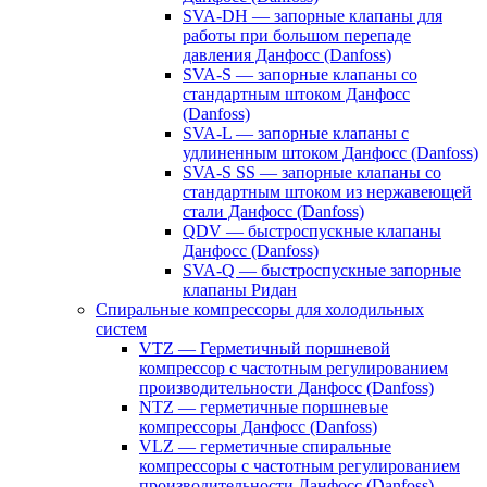
SVA-DH — запорные клапаны для
работы при большом перепаде
давления Данфосс (Danfoss)
SVA-S — запорные клапаны со
стандартным штоком Данфосс
(Danfoss)
SVA-L — запорные клапаны с
удлиненным штоком Данфосс (Danfoss)
SVA-S SS — запорные клапаны со
стандартным штоком из нержавеющей
стали Данфосс (Danfoss)
QDV — быстроспускные клапаны
Данфосс (Danfoss)
SVA-Q — быстроспускные запорные
клапаны Ридан
Спиральные компрессоры для холодильных
систем
VTZ — Герметичный поршневой
компрессор с частотным регулированием
производительности Данфосс (Danfoss)
NTZ — герметичные поршневые
компрессоры Данфосс (Danfoss)
VLZ — герметичные спиральные
компрессоры с частотным регулированием
производительности Данфосс (Danfoss)