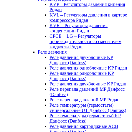
KVP – Регуляторы давления кипения
Ридан
KVL – Регуляторы давления в картере
компрессора Ридан
KVR – Регуляторы давления
конденсации Ридан
CPCE + LG – Регуляторы
производительности со смесителем
жидкости Ридан
Реле давления
Реле давления двухблочные KP
Данфосс (Danfoss)
Реле давления одноблочные KP Ридан
Реле давления одноблочные KP
Данфосс (Danfoss)
Реле давления двухблочные KP Ридан
Реле перепада давлений MP Данфосс
(Danfoss)
Реле перепада давлений MP Ридан
Реле температуры (термостаты)
универсальные UT Данфосс (Danfoss)
Реле температуры (термостаты) KP
Данфосс (Danfoss)
Реле давления картриджные ACB
Данфосс (Danfoss)