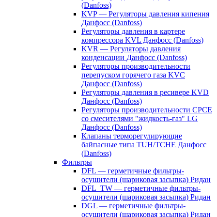
(Danfoss)
KVP — Регуляторы давления кипения
Данфосс (Danfoss)
Регуляторы давления в картере
компрессора KVL Данфосс (Danfoss)
KVR — Регуляторы давления
конденсации Данфосс (Danfoss)
Регуляторы производительности
перепуском горячего газа KVC
Данфосс (Danfoss)
Регуляторы давления в ресивере KVD
Данфосс (Danfoss)
Регуляторы производительности CPCE
со смесителями "жидкость-газ" LG
Данфосс (Danfoss)
Клапаны терморегулирующие
байпасные типа TUH/TCHE Данфосс
(Danfoss)
Фильтры
DFL — герметичные фильтры-
осушители (шариковая засыпка) Ридан
DFL_TW — герметичные фильтры-
осушители (шариковая засыпка) Ридан
DGL — герметичные фильтры-
осушители (шариковая засыпка) Ридан