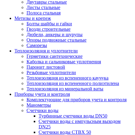
Двутавры стальные
Листы стальные
Полоса стальная
Метизы и крепеж
Болты шайбы и гайки
Гвозди строительные
Дюбели, анкеры и шурупы
Опоры подвижные стальные
Саморезы
Теплоизоляция и уплотнители
Герметики сантехнические
Каболка и сальниковые уплотнения
Паронит листовой
Резьбовые уплотнители
Теплоизоляция из вспененного каучука
Теплоизоляция из вспененного полиэтилена
Теплоизоляция из минеральной ваты
Приборы учета и контроля
Комплектующие для приборов учета и контроля
Манометры
Счетчики воды
Турбинные счетчики воды DN50
Счетчики воды с импульсным выходом
DN25
Счетчики воды СТВХ 50