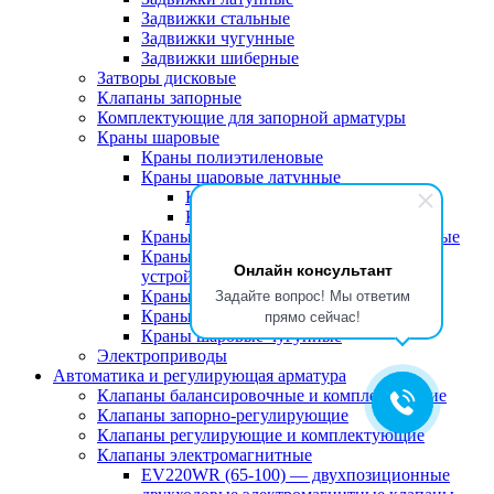
Задвижки стальные
Задвижки чугунные
Задвижки шиберные
Затворы дисковые
Клапаны запорные
Комплектующие для запорной арматуры
Краны шаровые
Краны полиэтиленовые
Краны шаровые латунные
Краны шаровые для водных сред
Краны шаровые для газовых сред
Краны шаровые латунные водоразборные
Краны шаровые латунные со спускным
Онлайн консультант
устройством
Задайте вопрос! Мы ответим
Краны шаровые полипропиленовые
прямо сейчас!
Краны шаровые стальные
Краны шаровые чугунные
Электроприводы
Автоматика и регулирующая арматура
Клапаны балансировочные и комплектующие
Клапаны запорно-регулирующие
Клапаны регулирующие и комплектующие
Клапаны электромагнитные
EV220WR (65-100) — двухпозиционные