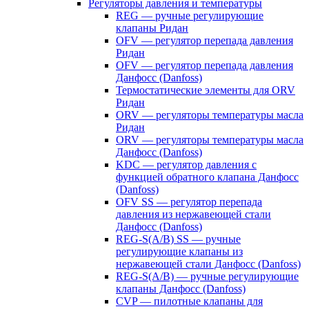
Регуляторы давления и температуры
REG — ручные регулирующие
клапаны Ридан
OFV — регулятор перепада давления
Ридан
OFV — регулятор перепада давления
Данфосс (Danfoss)
Термостатические элементы для ORV
Ридан
ORV — регуляторы температуры масла
Ридан
ORV — регуляторы температуры масла
Данфосс (Danfoss)
KDC — регулятор давления с
функцией обратного клапана Данфосс
(Danfoss)
OFV SS — регулятор перепада
давления из нержавеющей стали
Данфосс (Danfoss)
REG-S(A/B) SS — ручные
регулирующие клапаны из
нержавеющей стали Данфосс (Danfoss)
REG-S(A/B) — ручные регулирующие
клапаны Данфосс (Danfoss)
CVP — пилотные клапаны для