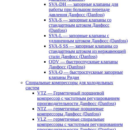
SVA-DH — запорные клапаны для
работы при большом перепаде
давления Данфосс (Danfoss)
SVA-S — запорные клапаны со
стандартным штоком Данфосс
(Danfoss)
SVA-L — запорные клапаны с
удлиненным штоком Данфосс (Danfoss)
SVA-S SS — запорные клапаны со
стандартным штоком из нержавеющей
стали Данфосс (Danfoss)
QDV — быстроспускные клапаны
Данфосс (Danfoss)
SVA-Q — быстроспускные запорные
клапаны Ридан
Спиральные компрессоры для холодильных
систем
VTZ — Герметичный поршневой
компрессор с частотным регулированием
производительности Данфосс (Danfoss)
NTZ — герметичные поршневые
компрессоры Данфосс (Danfoss)
VLZ — герметичные спиральные
компрессоры с частотным регулированием
производительности Данфосс (Danfoss)