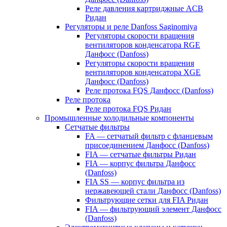
Реле давления картриджные ACB
Ридан
Регуляторы и реле Danfoss Saginomiya
Регуляторы скорости вращения
вентиляторов конденсатора RGE
Данфосс (Danfoss)
Регуляторы скорости вращения
вентиляторов конденсатора XGE
Данфосс (Danfoss)
Реле протока FQS Данфосс (Danfoss)
Реле протока
Реле протока FQS Ридан
Промышленные холодильные компоненты
Сетчатые фильтры
FA — сетчатый фильтр с фланцевым
присоединением Данфосс (Danfoss)
FIA — сетчатые фильтры Ридан
FIA — корпус фильтра Данфосс
(Danfoss)
FIA SS — корпус фильтра из
нержавеющей стали Данфосс (Danfoss)
Фильтрующие сетки для FIA Ридан
FIA — фильтрующий элемент Данфосс
(Danfoss)