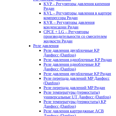
KVP – Регуляторы давления кипения
Ридан
KVL – Регуляторы давления в картере
компрессора Ридан
KVR – Регуляторы давления
конденсации Ридан
CPCE + LG – Регуляторы
производительности со смесителем
жидкости Ридан
Реле давления
Реле давления двухблочные KP
Данфосс (Danfoss)
Реле давления одноблочные KP Ридан
Реле давления одноблочные KP
Данфосс (Danfoss)
Реле давления двухблочные KP Ридан
Реле перепада давлений MP Данфосс
(Danfoss)
Реле перепада давлений MP Ридан
Реле температуры (термостаты)
универсальные UT Данфосс (Danfoss)
Реле температуры (термостаты) KP
Данфосс (Danfoss)
Реле давления картриджные ACB
Данфосс (Danfoss)