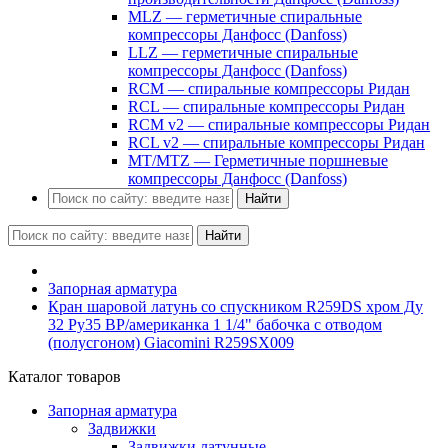
MLZ — герметичные спиральные
компрессоры Данфосс (Danfoss)
LLZ — герметичные спиральные
компрессоры Данфосс (Danfoss)
RCM — спиральные компрессоры Ридан
RCL — спиральные компрессоры Ридан
RCM v2 — спиральные компрессоры Ридан
RCL v2 — спиральные компрессоры Ридан
MT/MTZ — Герметичные поршневые
компрессоры Данфосс (Danfoss)
Найти
Найти
Запорная арматура
Кран шаровой латунь со спускником R259DS хром Ду
32 Ру35 ВР/американка 1 1/4" бабочка с отводом
(полусгоном) Giacomini R259SX009
Каталог товаров
Запорная арматура
Задвижки
Задвижки латунные