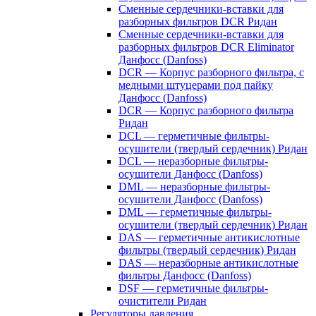
Сменные сердечники-вставки для
разборных фильтров DCR Ридан
Сменные сердечники-вставки для
разборных фильтров DCR Eliminator
Данфосс (Danfoss)
DCR — Корпус разборного фильтра, с
медными штуцерами под пайку
Данфосс (Danfoss)
DCR — Корпус разборного фильтра
Ридан
DCL — герметичные фильтры-
осушители (твердый сердечник) Ридан
DCL — неразборные фильтры-
осушители Данфосс (Danfoss)
DML — неразборные фильтры-
осушители Данфосс (Danfoss)
DML — герметичные фильтры-
осушители (твердый сердечник) Ридан
DAS — герметичные антикислотные
фильтры (твердый сердечник) Ридан
DAS — неразборные антикислотные
фильтры Данфосс (Danfoss)
DSF — герметичные фильтры-
очистители Ридан
Регуляторы давления