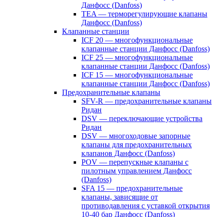
Данфосс (Danfoss)
TEA — терморегулирующие клапаны
Данфосс (Danfoss)
Клапанные станции
ICF 20 — многофункциональные
клапанные станции Данфосс (Danfoss)
ICF 25 — многофункциональные
клапанные станции Данфосс (Danfoss)
ICF 15 — многофункциональные
клапанные станции Данфосс (Danfoss)
Предохранительные клапаны
SFV-R — предохранительные клапаны
Ридан
DSV — переключающие устройства
Ридан
DSV — многоходовые запорные
клапаны для предохранительных
клапанов Данфосс (Danfoss)
POV — перепускные клапаны с
пилотным управлением Данфосс
(Danfoss)
SFA 15 — предохранительные
клапаны, зависящие от
противодавления с уставкой открытия
10-40 бар Данфосс (Danfoss)