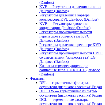
(Danfoss)
KVP — Регуляторы давления кипения
Данфосс (Danfoss)
Регуляторы давления в картере
компрессора KVL Данфосс (Danfoss)
KVR — Регуляторы давления
конденсации Данфосс (Danfoss)
Регуляторы производительности
перепуском горячего газа KVC
Данфосс (Danfoss)
Регуляторы давления в ресивере KVD
Данфосс (Danfoss)
Регуляторы производительности CPCE
со смесителями "жидкость-газ" LG
Данфосс (Danfoss)
Клапаны терморегулирующие
байпасные типа TUH/TCHE Данфосс
(Danfoss)
Фильтры
DFL — герметичные фильтры-
осушители (шариковая засыпка) Ридан
DFL_TW — герметичные фильтры-
осушители (шариковая засыпка) Ридан
DGL — герметичные фильтры-
осушители (шариковая засыпка) Ридан