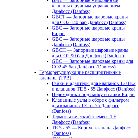
BML — Запорные мембранные
клапаны с ручным управлением
Данфосс (Danfoss)
GBCT — Запорные шаровые краны
для CO2 140 бар Данфосс (Danfoss)
GBC — Запорные шаровые краны
Ридан
GBC — Запорные шаровые краны
Данфосс (Danfoss)
GBCH — Запорные шаровые краны
для CO2 90 бар Данфосс (Danfoss)
GBC — Запорные шаровые краны для
CO2 45 бар Данфосс (Danfoss)
Терморегулирующие расширительные
клапаны (ТРВ)
Гайки и адаптеры для клапанов T2/TE2
и клапанов TE 5 - 55 Данфосс (Danfoss)
Переходники под пайку и гайки Ридан
Клапанные узлы в сборе с фильтром
для клапанов TE 5 - 55 Данфосс
(Danfoss)
Термостатический элемент TE
Данфосс (Danfoss)
TE 5 - 55 — Корпус клапана Данфосс
(Danfoss)