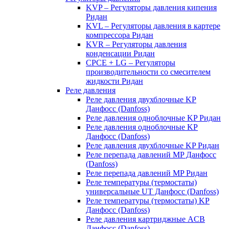
KVP – Регуляторы давления кипения
Ридан
KVL – Регуляторы давления в картере
компрессора Ридан
KVR – Регуляторы давления
конденсации Ридан
CPCE + LG – Регуляторы
производительности со смесителем
жидкости Ридан
Реле давления
Реле давления двухблочные KP
Данфосс (Danfoss)
Реле давления одноблочные KP Ридан
Реле давления одноблочные KP
Данфосс (Danfoss)
Реле давления двухблочные KP Ридан
Реле перепада давлений MP Данфосс
(Danfoss)
Реле перепада давлений MP Ридан
Реле температуры (термостаты)
универсальные UT Данфосс (Danfoss)
Реле температуры (термостаты) KP
Данфосс (Danfoss)
Реле давления картриджные ACB
Данфосс (Danfoss)