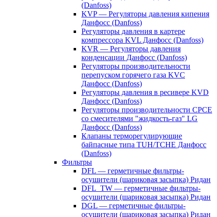
(Danfoss)
KVP — Регуляторы давления кипения
Данфосс (Danfoss)
Регуляторы давления в картере
компрессора KVL Данфосс (Danfoss)
KVR — Регуляторы давления
конденсации Данфосс (Danfoss)
Регуляторы производительности
перепуском горячего газа KVC
Данфосс (Danfoss)
Регуляторы давления в ресивере KVD
Данфосс (Danfoss)
Регуляторы производительности CPCE
со смесителями "жидкость-газ" LG
Данфосс (Danfoss)
Клапаны терморегулирующие
байпасные типа TUH/TCHE Данфосс
(Danfoss)
Фильтры
DFL — герметичные фильтры-
осушители (шариковая засыпка) Ридан
DFL_TW — герметичные фильтры-
осушители (шариковая засыпка) Ридан
DGL — герметичные фильтры-
осушители (шариковая засыпка) Ридан