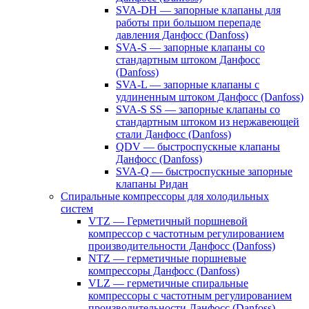
SVA-DH — запорные клапаны для
работы при большом перепаде
давления Данфосс (Danfoss)
SVA-S — запорные клапаны со
стандартным штоком Данфосс
(Danfoss)
SVA-L — запорные клапаны с
удлиненным штоком Данфосс (Danfoss)
SVA-S SS — запорные клапаны со
стандартным штоком из нержавеющей
стали Данфосс (Danfoss)
QDV — быстроспускные клапаны
Данфосс (Danfoss)
SVA-Q — быстроспускные запорные
клапаны Ридан
Спиральные компрессоры для холодильных
систем
VTZ — Герметичный поршневой
компрессор с частотным регулированием
производительности Данфосс (Danfoss)
NTZ — герметичные поршневые
компрессоры Данфосс (Danfoss)
VLZ — герметичные спиральные
компрессоры с частотным регулированием
производительности Данфосс (Danfoss)