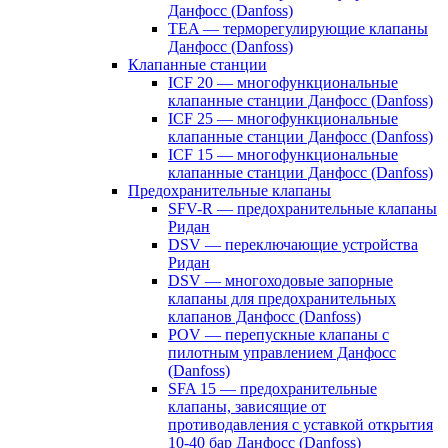
Данфосс (Danfoss)
TEA — терморегулирующие клапаны
Данфосс (Danfoss)
Клапанные станции
ICF 20 — многофункциональные
клапанные станции Данфосс (Danfoss)
ICF 25 — многофункциональные
клапанные станции Данфосс (Danfoss)
ICF 15 — многофункциональные
клапанные станции Данфосс (Danfoss)
Предохранительные клапаны
SFV-R — предохранительные клапаны
Ридан
DSV — переключающие устройства
Ридан
DSV — многоходовые запорные
клапаны для предохранительных
клапанов Данфосс (Danfoss)
POV — перепускные клапаны с
пилотным управлением Данфосс
(Danfoss)
SFA 15 — предохранительные
клапаны, зависящие от
противодавления с уставкой открытия
10-40 бар Данфосс (Danfoss)