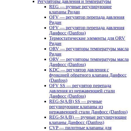
Регуляторы давления и температуры
REG — ручные регулирующие
клапаны Ридан
OFV — регулятор перепада давления
Ридан
OFV — регулятор перепада давления
Данфосс (Danfoss)
Термостатические элементы для ORV
Ридан
ORV — регуляторы температуры масла
Ридан
ORV — регуляторы температуры масла
Данфосс (Danfoss)
KDC — регулятор давления с
функцией обратного клапана Данфосс
(Danfoss)
OFV SS — регулятор перепада
давления из нержавеющей стали
Данфосс (Danfoss)
REG-S(A/B) SS — ручные
регулирующие клапаны из
нержавеющей стали Данфосс (Danfoss)
REG-S(A/B) — ручные регулирующие
клапаны Данфосс (Danfoss)
CVP — пилотные клапаны для