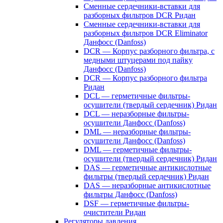
Сменные сердечники-вставки для
разборных фильтров DCR Ридан
Сменные сердечники-вставки для
разборных фильтров DCR Eliminator
Данфосс (Danfoss)
DCR — Корпус разборного фильтра, с
медными штуцерами под пайку
Данфосс (Danfoss)
DCR — Корпус разборного фильтра
Ридан
DCL — герметичные фильтры-
осушители (твердый сердечник) Ридан
DCL — неразборные фильтры-
осушители Данфосс (Danfoss)
DML — неразборные фильтры-
осушители Данфосс (Danfoss)
DML — герметичные фильтры-
осушители (твердый сердечник) Ридан
DAS — герметичные антикислотные
фильтры (твердый сердечник) Ридан
DAS — неразборные антикислотные
фильтры Данфосс (Danfoss)
DSF — герметичные фильтры-
очистители Ридан
Регуляторы давления