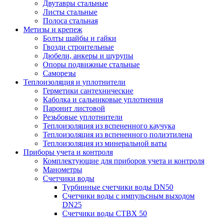
Двутавры стальные
Листы стальные
Полоса стальная
Метизы и крепеж
Болты шайбы и гайки
Гвозди строительные
Дюбели, анкеры и шурупы
Опоры подвижные стальные
Саморезы
Теплоизоляция и уплотнители
Герметики сантехнические
Каболка и сальниковые уплотнения
Паронит листовой
Резьбовые уплотнители
Теплоизоляция из вспененного каучука
Теплоизоляция из вспененного полиэтилена
Теплоизоляция из минеральной ваты
Приборы учета и контроля
Комплектующие для приборов учета и контроля
Манометры
Счетчики воды
Турбинные счетчики воды DN50
Счетчики воды с импульсным выходом
DN25
Счетчики воды СТВХ 50