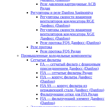
Реле давления картриджные ACB
Ридан
Регуляторы и реле Danfoss Saginomiya
Регуляторы скорости вращения
вентиляторов конденсатора RGE
Данфосс (Danfoss)
Регуляторы скорости вращения
вентиляторов конденсатора XGE
Данфосс (Danfoss)
Реле протока FQS Данфосс (Danfoss)
Реле протока
Реле протока FQS Ридан
Промышленные холодильные компоненты
Сетчатые фильтры
FA — сетчатый фильтр с фланцевым
присоединением Данфосс (Danfoss)
FIA — сетчатые фильтры Ридан
FIA — корпус фильтра Данфосс
(Danfoss)
FIA SS — корпус фильтра из
нержавеющей стали Данфосс (Danfoss)
Фильтрующие сетки для FIA Ридан
FIA — фильтрующий элемент Данфосс
(Danfoss)