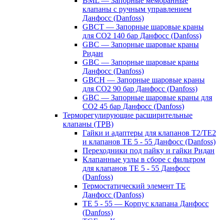
BML — Запорные мембранные
клапаны с ручным управлением
Данфосс (Danfoss)
GBCT — Запорные шаровые краны
для CO2 140 бар Данфосс (Danfoss)
GBC — Запорные шаровые краны
Ридан
GBC — Запорные шаровые краны
Данфосс (Danfoss)
GBCH — Запорные шаровые краны
для CO2 90 бар Данфосс (Danfoss)
GBC — Запорные шаровые краны для
CO2 45 бар Данфосс (Danfoss)
Терморегулирующие расширительные
клапаны (ТРВ)
Гайки и адаптеры для клапанов T2/TE2
и клапанов TE 5 - 55 Данфосс (Danfoss)
Переходники под пайку и гайки Ридан
Клапанные узлы в сборе с фильтром
для клапанов TE 5 - 55 Данфосс
(Danfoss)
Термостатический элемент TE
Данфосс (Danfoss)
TE 5 - 55 — Корпус клапана Данфосс
(Danfoss)