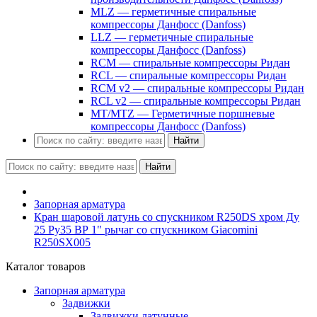
MLZ — герметичные спиральные
компрессоры Данфосс (Danfoss)
LLZ — герметичные спиральные
компрессоры Данфосс (Danfoss)
RCM — спиральные компрессоры Ридан
RCL — спиральные компрессоры Ридан
RCM v2 — спиральные компрессоры Ридан
RCL v2 — спиральные компрессоры Ридан
MT/MTZ — Герметичные поршневые
компрессоры Данфосс (Danfoss)
Найти
Найти
Запорная арматура
Кран шаровой латунь со спускником R250DS хром Ду
25 Ру35 ВР 1" рычаг со спускником Giacomini
R250SX005
Каталог товаров
Запорная арматура
Задвижки
Задвижки латунные