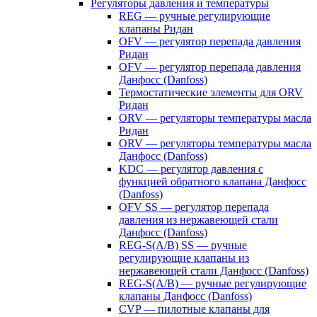
Регуляторы давления и температуры
REG — ручные регулирующие
клапаны Ридан
OFV — регулятор перепада давления
Ридан
OFV — регулятор перепада давления
Данфосс (Danfoss)
Термостатические элементы для ORV
Ридан
ORV — регуляторы температуры масла
Ридан
ORV — регуляторы температуры масла
Данфосс (Danfoss)
KDC — регулятор давления с
функцией обратного клапана Данфосс
(Danfoss)
OFV SS — регулятор перепада
давления из нержавеющей стали
Данфосс (Danfoss)
REG-S(A/B) SS — ручные
регулирующие клапаны из
нержавеющей стали Данфосс (Danfoss)
REG-S(A/B) — ручные регулирующие
клапаны Данфосс (Danfoss)
CVP — пилотные клапаны для