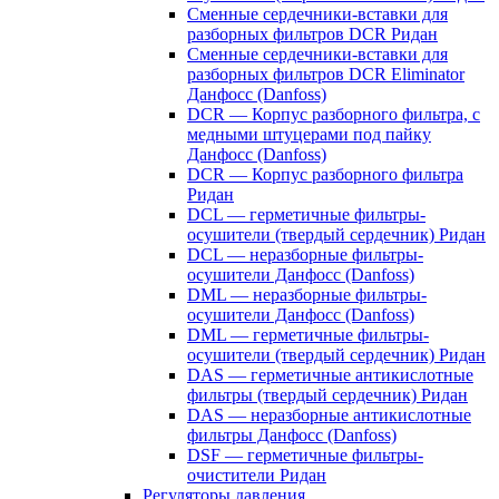
Сменные сердечники-вставки для
разборных фильтров DCR Ридан
Сменные сердечники-вставки для
разборных фильтров DCR Eliminator
Данфосс (Danfoss)
DCR — Корпус разборного фильтра, с
медными штуцерами под пайку
Данфосс (Danfoss)
DCR — Корпус разборного фильтра
Ридан
DCL — герметичные фильтры-
осушители (твердый сердечник) Ридан
DCL — неразборные фильтры-
осушители Данфосс (Danfoss)
DML — неразборные фильтры-
осушители Данфосс (Danfoss)
DML — герметичные фильтры-
осушители (твердый сердечник) Ридан
DAS — герметичные антикислотные
фильтры (твердый сердечник) Ридан
DAS — неразборные антикислотные
фильтры Данфосс (Danfoss)
DSF — герметичные фильтры-
очистители Ридан
Регуляторы давления