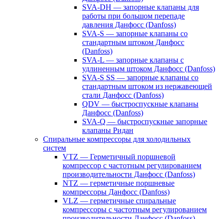
SVA-DH — запорные клапаны для
работы при большом перепаде
давления Данфосс (Danfoss)
SVA-S — запорные клапаны со
стандартным штоком Данфосс
(Danfoss)
SVA-L — запорные клапаны с
удлиненным штоком Данфосс (Danfoss)
SVA-S SS — запорные клапаны со
стандартным штоком из нержавеющей
стали Данфосс (Danfoss)
QDV — быстроспускные клапаны
Данфосс (Danfoss)
SVA-Q — быстроспускные запорные
клапаны Ридан
Спиральные компрессоры для холодильных
систем
VTZ — Герметичный поршневой
компрессор с частотным регулированием
производительности Данфосс (Danfoss)
NTZ — герметичные поршневые
компрессоры Данфосс (Danfoss)
VLZ — герметичные спиральные
компрессоры с частотным регулированием
производительности Данфосс (Danfoss)