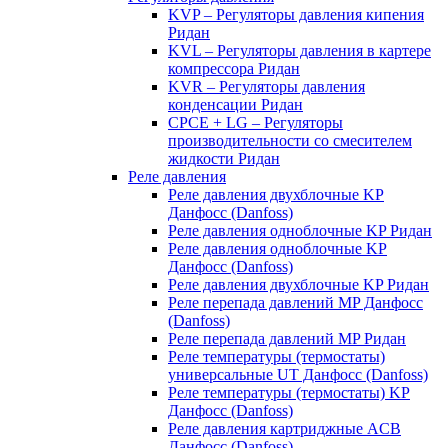
KVP – Регуляторы давления кипения
Ридан
KVL – Регуляторы давления в картере
компрессора Ридан
KVR – Регуляторы давления
конденсации Ридан
CPCE + LG – Регуляторы
производительности со смесителем
жидкости Ридан
Реле давления
Реле давления двухблочные KP
Данфосс (Danfoss)
Реле давления одноблочные KP Ридан
Реле давления одноблочные KP
Данфосс (Danfoss)
Реле давления двухблочные KP Ридан
Реле перепада давлений MP Данфосс
(Danfoss)
Реле перепада давлений MP Ридан
Реле температуры (термостаты)
универсальные UT Данфосс (Danfoss)
Реле температуры (термостаты) KP
Данфосс (Danfoss)
Реле давления картриджные ACB
Данфосс (Danfoss)