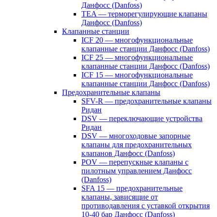
Данфосс (Danfoss)
TEA — терморегулирующие клапаны
Данфосс (Danfoss)
Клапанные станции
ICF 20 — многофункциональные
клапанные станции Данфосс (Danfoss)
ICF 25 — многофункциональные
клапанные станции Данфосс (Danfoss)
ICF 15 — многофункциональные
клапанные станции Данфосс (Danfoss)
Предохранительные клапаны
SFV-R — предохранительные клапаны
Ридан
DSV — переключающие устройства
Ридан
DSV — многоходовые запорные
клапаны для предохранительных
клапанов Данфосс (Danfoss)
POV — перепускные клапаны с
пилотным управлением Данфосс
(Danfoss)
SFA 15 — предохранительные
клапаны, зависящие от
противодавления с уставкой открытия
10-40 бар Данфосс (Danfoss)