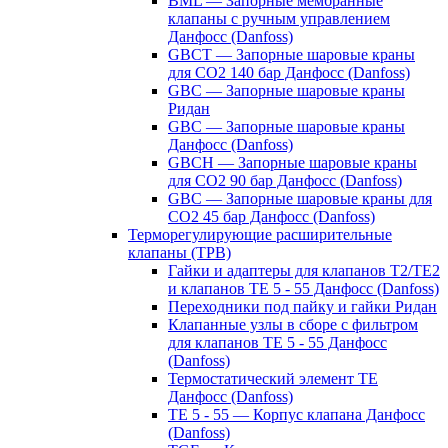
BML — Запорные мембранные
клапаны с ручным управлением
Данфосс (Danfoss)
GBCT — Запорные шаровые краны
для CO2 140 бар Данфосс (Danfoss)
GBC — Запорные шаровые краны
Ридан
GBC — Запорные шаровые краны
Данфосс (Danfoss)
GBCH — Запорные шаровые краны
для CO2 90 бар Данфосс (Danfoss)
GBC — Запорные шаровые краны для
CO2 45 бар Данфосс (Danfoss)
Терморегулирующие расширительные
клапаны (ТРВ)
Гайки и адаптеры для клапанов T2/TE2
и клапанов TE 5 - 55 Данфосс (Danfoss)
Переходники под пайку и гайки Ридан
Клапанные узлы в сборе с фильтром
для клапанов TE 5 - 55 Данфосс
(Danfoss)
Термостатический элемент TE
Данфосс (Danfoss)
TE 5 - 55 — Корпус клапана Данфосс
(Danfoss)