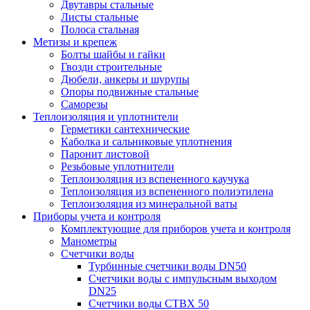
Двутавры стальные
Листы стальные
Полоса стальная
Метизы и крепеж
Болты шайбы и гайки
Гвозди строительные
Дюбели, анкеры и шурупы
Опоры подвижные стальные
Саморезы
Теплоизоляция и уплотнители
Герметики сантехнические
Каболка и сальниковые уплотнения
Паронит листовой
Резьбовые уплотнители
Теплоизоляция из вспененного каучука
Теплоизоляция из вспененного полиэтилена
Теплоизоляция из минеральной ваты
Приборы учета и контроля
Комплектующие для приборов учета и контроля
Манометры
Счетчики воды
Турбинные счетчики воды DN50
Счетчики воды с импульсным выходом
DN25
Счетчики воды СТВХ 50