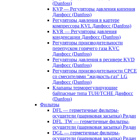
(Danfoss)
KVP — Регуляторы давления кипения
Данфосс (Danfoss)
Регуляторы давления в картере
компрессора KVL Данфосс (Danfoss)
KVR — Регуляторы давления
конденсации Данфосс (Danfoss)
Регуляторы производительности
перепуском горячего газа KVC
Данфосс (Danfoss)
Регуляторы давления в ресивере KVD
Данфосс (Danfoss)
Регуляторы производительности CPCE
со смесителями "жидкость-газ" LG
Данфосс (Danfoss)
Клапаны терморегулирующие
байпасные типа TUH/TCHE Данфосс
(Danfoss)
Фильтры
DFL — герметичные фильтры-
осушители (шариковая засыпка) Ридан
DFL_TW — герметичные фильтры-
осушители (шариковая засыпка) Ридан
DGL — герметичные фильтры-
осушители (шариковая засыпка) Ридан