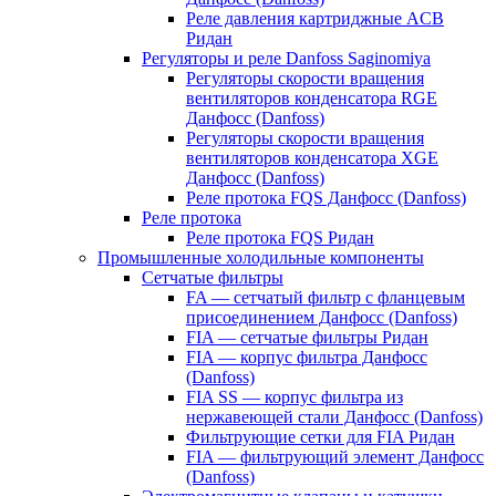
Реле давления картриджные ACB
Ридан
Регуляторы и реле Danfoss Saginomiya
Регуляторы скорости вращения
вентиляторов конденсатора RGE
Данфосс (Danfoss)
Регуляторы скорости вращения
вентиляторов конденсатора XGE
Данфосс (Danfoss)
Реле протока FQS Данфосс (Danfoss)
Реле протока
Реле протока FQS Ридан
Промышленные холодильные компоненты
Сетчатые фильтры
FA — сетчатый фильтр с фланцевым
присоединением Данфосс (Danfoss)
FIA — сетчатые фильтры Ридан
FIA — корпус фильтра Данфосс
(Danfoss)
FIA SS — корпус фильтра из
нержавеющей стали Данфосс (Danfoss)
Фильтрующие сетки для FIA Ридан
FIA — фильтрующий элемент Данфосс
(Danfoss)