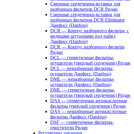
Сменные сердечники-вставки для
разборных фильтров DCR Ридан
Сменные сердечники-вставки для
разборных фильтров DCR Eliminator
Данфосс (Danfoss)
DCR — Корпус разборного фильтра, с
медными штуцерами под пайку
Данфосс (Danfoss)
DCR — Корпус разборного фильтра
Ридан
DCL — герметичные фильтры-
осушители (твердый сердечник) Ридан
DCL — неразборные фильтры-
осушители Данфосс (Danfoss)
DML — неразборные фильтры-
осушители Данфосс (Danfoss)
DML — герметичные фильтры-
осушители (твердый сердечник) Ридан
DAS — герметичные антикислотные
фильтры (твердый сердечник) Ридан
DAS — неразборные антикислотные
фильтры Данфосс (Danfoss)
DSF — герметичные фильтры-
очистители Ридан
Регуляторы давления