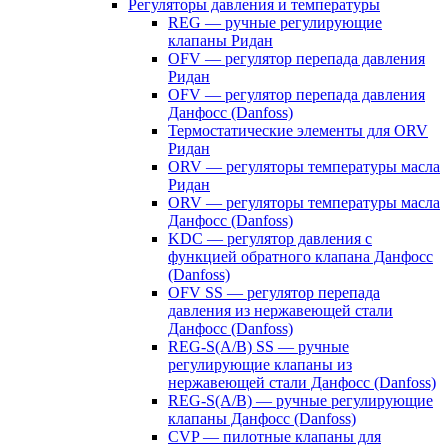
Регуляторы давления и температуры
REG — ручные регулирующие
клапаны Ридан
OFV — регулятор перепада давления
Ридан
OFV — регулятор перепада давления
Данфосс (Danfoss)
Термостатические элементы для ORV
Ридан
ORV — регуляторы температуры масла
Ридан
ORV — регуляторы температуры масла
Данфосс (Danfoss)
KDC — регулятор давления с
функцией обратного клапана Данфосс
(Danfoss)
OFV SS — регулятор перепада
давления из нержавеющей стали
Данфосс (Danfoss)
REG-S(A/B) SS — ручные
регулирующие клапаны из
нержавеющей стали Данфосс (Danfoss)
REG-S(A/B) — ручные регулирующие
клапаны Данфосс (Danfoss)
CVP — пилотные клапаны для