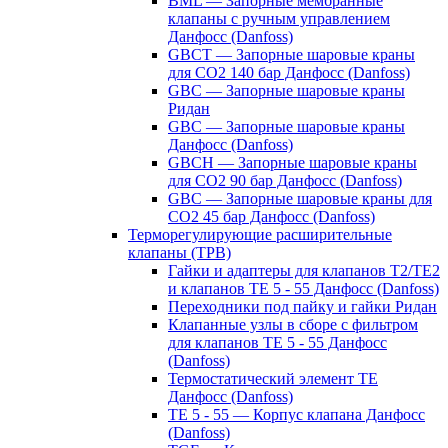
BML — Запорные мембранные
клапаны с ручным управлением
Данфосс (Danfoss)
GBCT — Запорные шаровые краны
для CO2 140 бар Данфосс (Danfoss)
GBC — Запорные шаровые краны
Ридан
GBC — Запорные шаровые краны
Данфосс (Danfoss)
GBCH — Запорные шаровые краны
для CO2 90 бар Данфосс (Danfoss)
GBC — Запорные шаровые краны для
CO2 45 бар Данфосс (Danfoss)
Терморегулирующие расширительные
клапаны (ТРВ)
Гайки и адаптеры для клапанов T2/TE2
и клапанов TE 5 - 55 Данфосс (Danfoss)
Переходники под пайку и гайки Ридан
Клапанные узлы в сборе с фильтром
для клапанов TE 5 - 55 Данфосс
(Danfoss)
Термостатический элемент TE
Данфосс (Danfoss)
TE 5 - 55 — Корпус клапана Данфосс
(Danfoss)