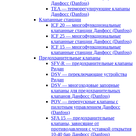
Данфосс (Danfoss)
TEA — терморегулирующие клапаны
Данфосс (Danfoss)
Клапанные станции
ICF 20 — многофункциональные
клапанные станции Данфосс (Danfoss)
ICF 25 — многофункциональные
клапанные станции Данфосс (Danfoss)
ICF 15 — многофункциональные
клапанные станции Данфосс (Danfoss)
Предохранительные клапаны
SFV-R — предохранительные клапаны
Ридан
DSV — переключающие устройства
Ридан
DSV — многоходовые запорные
клапаны для предохранительных
клапанов Данфосс (Danfoss)
POV — перепускные клапаны с
пилотным управлением Данфосс
(Danfoss)
SFA 15 — предохранительные
клапаны, зависящие от
противодавления с уставкой открытия
10-40 бар Данфосс (Danfoss)