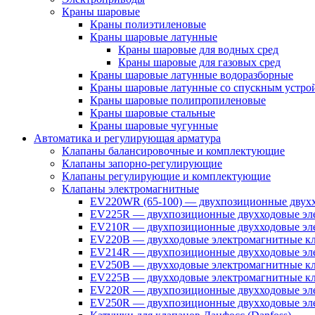
Краны шаровые
Краны полиэтиленовые
Краны шаровые латунные
Краны шаровые для водных сред
Краны шаровые для газовых сред
Краны шаровые латунные водоразборные
Краны шаровые латунные со спускным устро
Краны шаровые полипропиленовые
Краны шаровые стальные
Краны шаровые чугунные
Автоматика и регулирующая арматура
Клапаны балансировочные и комплектующие
Клапаны запорно-регулирующие
Клапаны регулирующие и комплектующие
Клапаны электромагнитные
EV220WR (65-100) — двухпозиционные двухх
EV225R — двухпозиционные двухходовые эле
EV210R — двухпозиционные двухходовые эле
EV220B — двухходовые электромагнитные кл
EV214R — двухпозиционные двухходовые эле
EV250B — двухходовые электромагнитные кл
EV225B — двухходовые электромагнитные кла
EV220R — двухпозиционные двухходовые эл
EV250R — двухпозиционные двухходовые эл