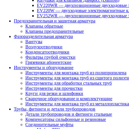
Катушки для клапанов Данфосс (Danfoss)
EV220WR — двухпозиционные двухходовые э
EV220W — двухходовые электромагнитные кл
EV252WR — двухпозиционные двухходовые э
Предохранительная и защитная арматура
Клапаны обратные
Клапаны предохранительные
Фазоразделительная арматура
Вантузы
Воздухоотводчики
Конденсатоотводчики
Фильтры грубой очистки
Грязевики абонентские
Инструменты и оборудование
Инструменты для монтажа труб из полипропилена
Инструменты для монтажа труб из сшитого полиэт
Инструменты для обработки стальных труб
Инструменты для прочистки
Круги для резки и шлифовки
Сварочное оборудование и комплектующие
Инструменты для монтажа труб из металлопластика
Трубы, фитинги и детали трубопроводов
Детали трубопроводов и фитинги стальные
Компенсаторы сильфонные и резиновые
Соединительные муфты