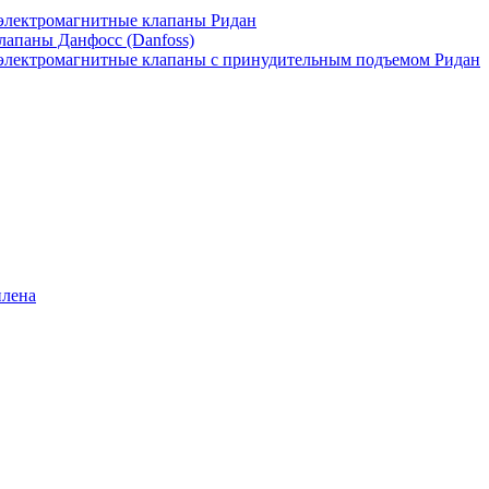
лектромагнитные клапаны Ридан
апаны Данфосс (Danfoss)
лектромагнитные клапаны с принудительным подъемом Ридан
илена