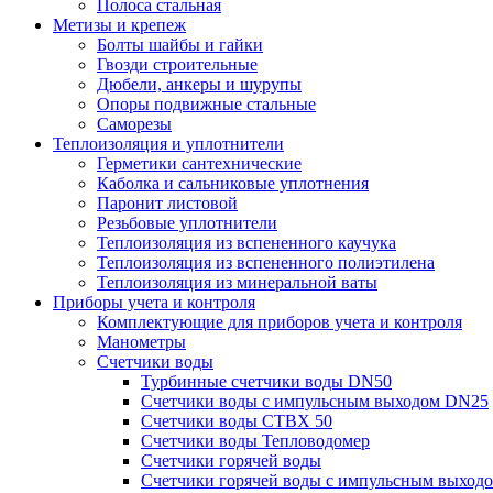
Полоса стальная
Метизы и крепеж
Болты шайбы и гайки
Гвозди строительные
Дюбели, анкеры и шурупы
Опоры подвижные стальные
Саморезы
Теплоизоляция и уплотнители
Герметики сантехнические
Каболка и сальниковые уплотнения
Паронит листовой
Резьбовые уплотнители
Теплоизоляция из вспененного каучука
Теплоизоляция из вспененного полиэтилена
Теплоизоляция из минеральной ваты
Приборы учета и контроля
Комплектующие для приборов учета и контроля
Манометры
Счетчики воды
Турбинные счетчики воды DN50
Счетчики воды с импульсным выходом DN25
Счетчики воды СТВХ 50
Счетчики воды Тепловодомер
Счетчики горячей воды
Счетчики горячей воды с импульсным выход