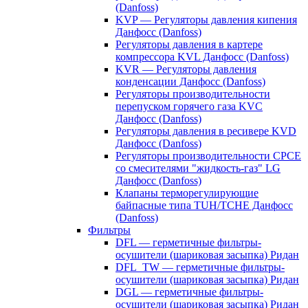
(Danfoss)
KVP — Регуляторы давления кипения
Данфосс (Danfoss)
Регуляторы давления в картере
компрессора KVL Данфосс (Danfoss)
KVR — Регуляторы давления
конденсации Данфосс (Danfoss)
Регуляторы производительности
перепуском горячего газа KVC
Данфосс (Danfoss)
Регуляторы давления в ресивере KVD
Данфосс (Danfoss)
Регуляторы производительности CPCE
со смесителями "жидкость-газ" LG
Данфосс (Danfoss)
Клапаны терморегулирующие
байпасные типа TUH/TCHE Данфосс
(Danfoss)
Фильтры
DFL — герметичные фильтры-
осушители (шариковая засыпка) Ридан
DFL_TW — герметичные фильтры-
осушители (шариковая засыпка) Ридан
DGL — герметичные фильтры-
осушители (шариковая засыпка) Ридан