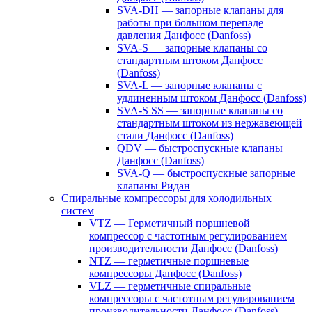
SVA-DH — запорные клапаны для
работы при большом перепаде
давления Данфосс (Danfoss)
SVA-S — запорные клапаны со
стандартным штоком Данфосс
(Danfoss)
SVA-L — запорные клапаны с
удлиненным штоком Данфосс (Danfoss)
SVA-S SS — запорные клапаны со
стандартным штоком из нержавеющей
стали Данфосс (Danfoss)
QDV — быстроспускные клапаны
Данфосс (Danfoss)
SVA-Q — быстроспускные запорные
клапаны Ридан
Спиральные компрессоры для холодильных
систем
VTZ — Герметичный поршневой
компрессор с частотным регулированием
производительности Данфосс (Danfoss)
NTZ — герметичные поршневые
компрессоры Данфосс (Danfoss)
VLZ — герметичные спиральные
компрессоры с частотным регулированием
производительности Данфосс (Danfoss)