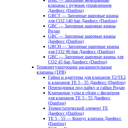
BML — Запорные мембранные
клапаны с ручным управлением
Данфосс (Danfoss)
GBCT — Запорные шаровые краны
для CO2 140 бар Данфосс (Danfoss)
GBC — Запорные шаровые краны
Ридан
GBC — Запорные шаровые краны
Данфосс (Danfoss)
GBCH — Запорные шаровые краны
для CO2 90 бар Данфосс (Danfoss)
GBC — Запорные шаровые краны для
CO2 45 бар Данфосс (Danfoss)
Терморегулирующие расширительные
клапаны (ТРВ)
Гайки и адаптеры для клапанов T2/TE2
и клапанов TE 5 - 55 Данфосс (Danfoss)
Переходники под пайку и гайки Ридан
Клапанные узлы в сборе с фильтром
для клапанов TE 5 - 55 Данфосс
(Danfoss)
Термостатический элемент TE
Данфосс (Danfoss)
TE 5 - 55 — Корпус клапана Данфосс
(Danfoss)