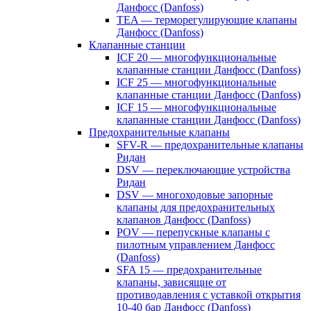
Данфосс (Danfoss)
TEA — терморегулирующие клапаны
Данфосс (Danfoss)
Клапанные станции
ICF 20 — многофункциональные
клапанные станции Данфосс (Danfoss)
ICF 25 — многофункциональные
клапанные станции Данфосс (Danfoss)
ICF 15 — многофункциональные
клапанные станции Данфосс (Danfoss)
Предохранительные клапаны
SFV-R — предохранительные клапаны
Ридан
DSV — переключающие устройства
Ридан
DSV — многоходовые запорные
клапаны для предохранительных
клапанов Данфосс (Danfoss)
POV — перепускные клапаны с
пилотным управлением Данфосс
(Danfoss)
SFA 15 — предохранительные
клапаны, зависящие от
противодавления с уставкой открытия
10-40 бар Данфосс (Danfoss)