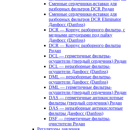
Сменные сердечники-вставки для
разборных фильтров DCR Ридан
Сменные сердечники-вставки для
разборных фильтров DCR Eliminator
Данфосс (Danfoss)
DCR — Корпус разборного фильтра, с
медными штуцерами под пайку
Данфосс (Danfoss)
DCR — Корпус разборного фильтра
Ридан
DCL — герметичные фильтры-
осушители (твердый сердечник) Ридан
DCL — неразборные фильтры-
осушители Данфосс (Danfoss)
DML — неразборные фильтры-
осушители Данфосс (Danfoss)
DML — герметичные фильтры-
осушители (твердый сердечник) Ридан
DAS — герметичные антикислотные
фильтры (твердый сердечник) Ридан
DAS — неразборные антикислотные
фильтры Данфосс (Danfoss)
DSF — герметичные фильтры-
очистители Ридан
Регуляторы давления