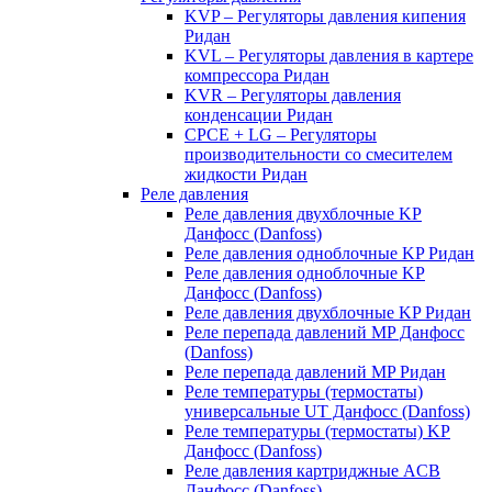
KVP – Регуляторы давления кипения
Ридан
KVL – Регуляторы давления в картере
компрессора Ридан
KVR – Регуляторы давления
конденсации Ридан
CPCE + LG – Регуляторы
производительности со смесителем
жидкости Ридан
Реле давления
Реле давления двухблочные KP
Данфосс (Danfoss)
Реле давления одноблочные KP Ридан
Реле давления одноблочные KP
Данфосс (Danfoss)
Реле давления двухблочные KP Ридан
Реле перепада давлений MP Данфосс
(Danfoss)
Реле перепада давлений MP Ридан
Реле температуры (термостаты)
универсальные UT Данфосс (Danfoss)
Реле температуры (термостаты) KP
Данфосс (Danfoss)
Реле давления картриджные ACB
Данфосс (Danfoss)