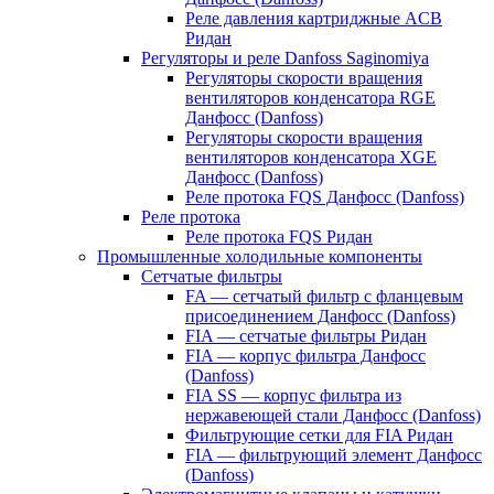
Реле давления картриджные ACB
Ридан
Регуляторы и реле Danfoss Saginomiya
Регуляторы скорости вращения
вентиляторов конденсатора RGE
Данфосс (Danfoss)
Регуляторы скорости вращения
вентиляторов конденсатора XGE
Данфосс (Danfoss)
Реле протока FQS Данфосс (Danfoss)
Реле протока
Реле протока FQS Ридан
Промышленные холодильные компоненты
Сетчатые фильтры
FA — сетчатый фильтр с фланцевым
присоединением Данфосс (Danfoss)
FIA — сетчатые фильтры Ридан
FIA — корпус фильтра Данфосс
(Danfoss)
FIA SS — корпус фильтра из
нержавеющей стали Данфосс (Danfoss)
Фильтрующие сетки для FIA Ридан
FIA — фильтрующий элемент Данфосс
(Danfoss)