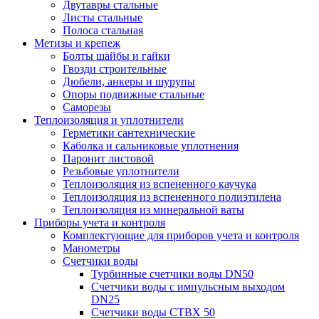
Двутавры стальные
Листы стальные
Полоса стальная
Метизы и крепеж
Болты шайбы и гайки
Гвозди строительные
Дюбели, анкеры и шурупы
Опоры подвижные стальные
Саморезы
Теплоизоляция и уплотнители
Герметики сантехнические
Каболка и сальниковые уплотнения
Паронит листовой
Резьбовые уплотнители
Теплоизоляция из вспененного каучука
Теплоизоляция из вспененного полиэтилена
Теплоизоляция из минеральной ваты
Приборы учета и контроля
Комплектующие для приборов учета и контроля
Манометры
Счетчики воды
Турбинные счетчики воды DN50
Счетчики воды с импульсным выходом
DN25
Счетчики воды СТВХ 50