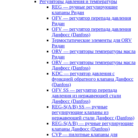
Регуляторы давления и температуры
REG — ручные регулирующие
клапаны Ридан
OFV — регулятор перепада давления
Ридан
OFV — регулятор перепада давления
Данфосс (Danfoss)
Термостатические элементы для ORV
Ридан
ORV — регуляторы температуры масла
Ридан
ORV — регуляторы температуры масла
Данфосс (Danfoss)
KDC — регулятор давления с
функцией обратного клапана Данфосс
(Danfoss)
OFV SS — регулятор перепада
давления из нержавеющей стали
Данфосс (Danfoss)
REG-S(A/B) SS — ручные
регулирующие клапаны из
нержавеющей стали Данфосс (Danfoss)
REG-S(A/B) — ручные регулирующие
клапаны Данфосс (Danfoss)
CVP — пилотные клапаны для