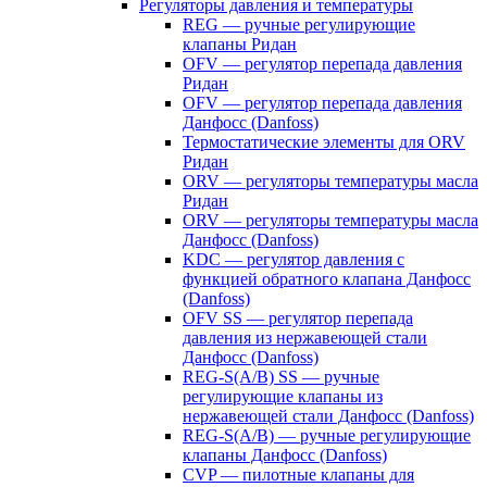
Регуляторы давления и температуры
REG — ручные регулирующие
клапаны Ридан
OFV — регулятор перепада давления
Ридан
OFV — регулятор перепада давления
Данфосс (Danfoss)
Термостатические элементы для ORV
Ридан
ORV — регуляторы температуры масла
Ридан
ORV — регуляторы температуры масла
Данфосс (Danfoss)
KDC — регулятор давления с
функцией обратного клапана Данфосс
(Danfoss)
OFV SS — регулятор перепада
давления из нержавеющей стали
Данфосс (Danfoss)
REG-S(A/B) SS — ручные
регулирующие клапаны из
нержавеющей стали Данфосс (Danfoss)
REG-S(A/B) — ручные регулирующие
клапаны Данфосс (Danfoss)
CVP — пилотные клапаны для