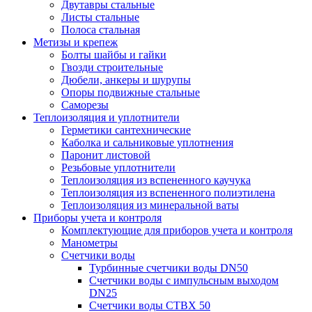
Двутавры стальные
Листы стальные
Полоса стальная
Метизы и крепеж
Болты шайбы и гайки
Гвозди строительные
Дюбели, анкеры и шурупы
Опоры подвижные стальные
Саморезы
Теплоизоляция и уплотнители
Герметики сантехнические
Каболка и сальниковые уплотнения
Паронит листовой
Резьбовые уплотнители
Теплоизоляция из вспененного каучука
Теплоизоляция из вспененного полиэтилена
Теплоизоляция из минеральной ваты
Приборы учета и контроля
Комплектующие для приборов учета и контроля
Манометры
Счетчики воды
Турбинные счетчики воды DN50
Счетчики воды с импульсным выходом
DN25
Счетчики воды СТВХ 50