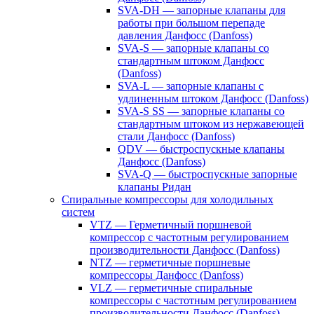
SVA-DH — запорные клапаны для
работы при большом перепаде
давления Данфосс (Danfoss)
SVA-S — запорные клапаны со
стандартным штоком Данфосс
(Danfoss)
SVA-L — запорные клапаны с
удлиненным штоком Данфосс (Danfoss)
SVA-S SS — запорные клапаны со
стандартным штоком из нержавеющей
стали Данфосс (Danfoss)
QDV — быстроспускные клапаны
Данфосс (Danfoss)
SVA-Q — быстроспускные запорные
клапаны Ридан
Спиральные компрессоры для холодильных
систем
VTZ — Герметичный поршневой
компрессор с частотным регулированием
производительности Данфосс (Danfoss)
NTZ — герметичные поршневые
компрессоры Данфосс (Danfoss)
VLZ — герметичные спиральные
компрессоры с частотным регулированием
производительности Данфосс (Danfoss)