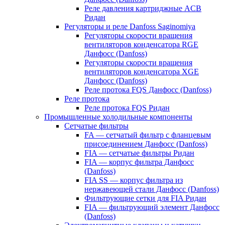
Реле давления картриджные ACB
Ридан
Регуляторы и реле Danfoss Saginomiya
Регуляторы скорости вращения
вентиляторов конденсатора RGE
Данфосс (Danfoss)
Регуляторы скорости вращения
вентиляторов конденсатора XGE
Данфосс (Danfoss)
Реле протока FQS Данфосс (Danfoss)
Реле протока
Реле протока FQS Ридан
Промышленные холодильные компоненты
Сетчатые фильтры
FA — сетчатый фильтр с фланцевым
присоединением Данфосс (Danfoss)
FIA — сетчатые фильтры Ридан
FIA — корпус фильтра Данфосс
(Danfoss)
FIA SS — корпус фильтра из
нержавеющей стали Данфосс (Danfoss)
Фильтрующие сетки для FIA Ридан
FIA — фильтрующий элемент Данфосс
(Danfoss)