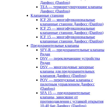
Данфосс (Danfoss)
TEA — терморегулирующие клапаны
Данфосс (Danfoss)
Клапанные станции
ICF 20 — многофункциональные
клапанные станции Данфосс (Danfoss)
ICF 25 — многофункциональные
клапанные станции Данфосс (Danfoss)
ICF 15 — многофункциональные
клапанные станции Данфосс (Danfoss)
Предохранительные клапаны
SFV-R — предохранительные клапаны
Ридан
DSV — переключающие устройства
Ридан
DSV — многоходовые запорные
клапаны для предохранительных
клапанов Данфосс (Danfoss)
POV — перепускные клапаны с
пилотным управлением Данфосс
(Danfoss)
SFA 15 — предохранительные
клапаны, зависящие от
противодавления с уставкой открытия
10-40 бар Данфосс (Danfoss)