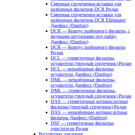
Сменные сердечники-вставки для
разборных фильтров DCR Ридан
Сменные сердечники-вставки для
разборных фильтров DCR Eliminator
Данфосс (Danfoss)
DCR — Корпус разборного фильтра, с
медными штуцерами под пайку
Данфосс (Danfoss)
DCR — Корпус разборного фильтра
Ридан
DCL — герметичные фильтры-
осушители (твердый сердечник) Ридан
DCL — неразборные фильтры-
осушители Данфосс (Danfoss)
DML — неразборные фильтры-
осушители Данфосс (Danfoss)
DML — герметичные фильтры-
осушители (твердый сердечник) Ридан
DAS — герметичные антикислотные
фильтры (твердый сердечник) Ридан
DAS — неразборные антикислотные
фильтры Данфосс (Danfoss)
DSF — герметичные фильтры-
очистители Ридан
Регуляторы давления