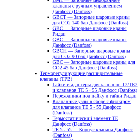
BML — Запорные мембранные
клапаны с ручным управлением
Данфосс (Danfoss)
GBCT — Запорные шаровые краны
для CO2 140 бар Данфосс (Danfoss)
GBC — Запорные шаровые краны
Ридан
GBC — Запорные шаровые краны
Данфосс (Danfoss)
GBCH — Запорные шаровые краны
для CO2 90 бар Данфосс (Danfoss)
GBC — Запорные шаровые краны для
CO2 45 бар Данфосс (Danfoss)
Терморегулирующие расширительные
клапаны (ТРВ)
Гайки и адаптеры для клапанов T2/TE2
и клапанов TE 5 - 55 Данфосс (Danfoss)
Переходники под пайку и гайки Ридан
Клапанные узлы в сборе с фильтром
для клапанов TE 5 - 55 Данфосс
(Danfoss)
Термостатический элемент TE
Данфосс (Danfoss)
TE 5 - 55 — Корпус клапана Данфосс
(Danfoss)