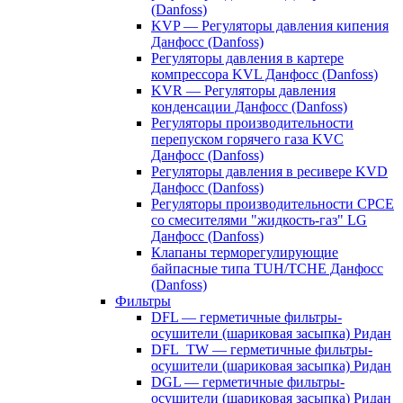
(Danfoss)
KVP — Регуляторы давления кипения
Данфосс (Danfoss)
Регуляторы давления в картере
компрессора KVL Данфосс (Danfoss)
KVR — Регуляторы давления
конденсации Данфосс (Danfoss)
Регуляторы производительности
перепуском горячего газа KVC
Данфосс (Danfoss)
Регуляторы давления в ресивере KVD
Данфосс (Danfoss)
Регуляторы производительности CPCE
со смесителями "жидкость-газ" LG
Данфосс (Danfoss)
Клапаны терморегулирующие
байпасные типа TUH/TCHE Данфосс
(Danfoss)
Фильтры
DFL — герметичные фильтры-
осушители (шариковая засыпка) Ридан
DFL_TW — герметичные фильтры-
осушители (шариковая засыпка) Ридан
DGL — герметичные фильтры-
осушители (шариковая засыпка) Ридан