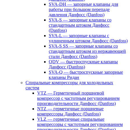
SVA-DH — запорные клапаны для
работы при большом перепаде
давления Данфосс (Danfoss)
SVA-S — запорные клапаны со
стандартным штоком Данфосс
(Danfoss)
SVA-L — запорные клапаны с
удлиненным штоком Данфосс (Danfoss)
SVA-S SS — запорные клапаны со
стандартным штоком из нержавеющей
стали Данфосс (Danfoss)
QDV — быстроспускные клапаны
Данфосс (Danfoss)
SVA-Q — быстроспускные запорные
клапаны Ридан
Спиральные компрессоры для холодильных
систем
VTZ — Герметичный поршневой
компрессор с частотным регулированием
производительности Данфосс (Danfoss)
NTZ — герметичные поршневые
компрессоры Данфосс (Danfoss)
VLZ — герметичные спиральные
компрессоры с частотным регулированием
производительности Данфосс (Danfoss)