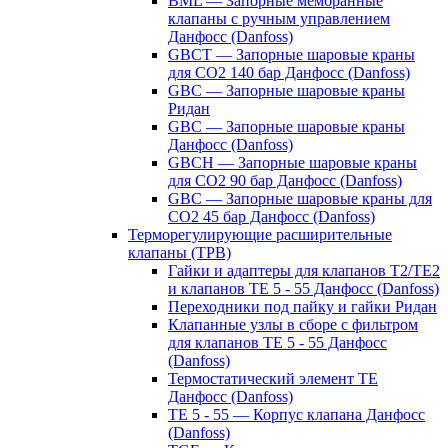
BML — Запорные мембранные
клапаны с ручным управлением
Данфосс (Danfoss)
GBCT — Запорные шаровые краны
для CO2 140 бар Данфосс (Danfoss)
GBC — Запорные шаровые краны
Ридан
GBC — Запорные шаровые краны
Данфосс (Danfoss)
GBCH — Запорные шаровые краны
для CO2 90 бар Данфосс (Danfoss)
GBC — Запорные шаровые краны для
CO2 45 бар Данфосс (Danfoss)
Терморегулирующие расширительные
клапаны (ТРВ)
Гайки и адаптеры для клапанов T2/TE2
и клапанов TE 5 - 55 Данфосс (Danfoss)
Переходники под пайку и гайки Ридан
Клапанные узлы в сборе с фильтром
для клапанов TE 5 - 55 Данфосс
(Danfoss)
Термостатический элемент TE
Данфосс (Danfoss)
TE 5 - 55 — Корпус клапана Данфосс
(Danfoss)