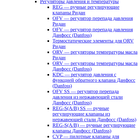
Регуляторы давления и температуры
REG — ручные регулирующие
клапаны Ридан
OFV — регулятор перепада давления
Ридан
OFV — регулятор перепада давления
Данфосс (Danfoss)
Термостатические элементы для ORV
Ридан
ORV — регуляторы температуры масла
Ридан
ORV — регуляторы температуры масла
Данфосс (Danfoss)
KDC — регулятор давления с
функцией обратного клапана Данфосс
(Danfoss)
OFV SS — регулятор перепада
давления из нержавеющей стали
Данфосс (Danfoss)
REG-S(A/B) SS — ручные
регулирующие клапаны из
нержавеющей стали Данфосс (Danfoss)
REG-S(A/B) — ручные регулирующие
клапаны Данфосс (Danfoss)
CVP — пилотные клапаны для