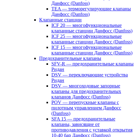
Данфосс (Danfoss)
TEA — терморегулирующие клапаны
Данфосс (Danfoss)
Клапанные станции
ICF 20 — многофункциональные
клапанные станции Данфосс (Danfoss)
ICF 25 — многофункциональные
клапанные станции Данфосс (Danfoss)
ICF 15 — многофункциональные
клапанные станции Данфосс (Danfoss)
Предохранительные клапаны
SFV-R — предохранительные клапаны
Ридан
DSV — переключающие устройства
Ридан
DSV — многоходовые запорные
клапаны для предохранительных
клапанов Данфосс (Danfoss)
POV — перепускные клапаны с
пилотным управлением Данфосс
(Danfoss)
SFA 15 — предохранительные
клапаны, зависящие от
противодавления с уставкой открытия
10-40 бар Данфосс (Danfoss)