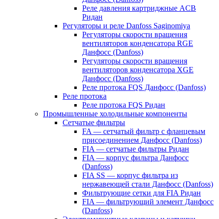
Реле давления картриджные ACB
Ридан
Регуляторы и реле Danfoss Saginomiya
Регуляторы скорости вращения
вентиляторов конденсатора RGE
Данфосс (Danfoss)
Регуляторы скорости вращения
вентиляторов конденсатора XGE
Данфосс (Danfoss)
Реле протока FQS Данфосс (Danfoss)
Реле протока
Реле протока FQS Ридан
Промышленные холодильные компоненты
Сетчатые фильтры
FA — сетчатый фильтр с фланцевым
присоединением Данфосс (Danfoss)
FIA — сетчатые фильтры Ридан
FIA — корпус фильтра Данфосс
(Danfoss)
FIA SS — корпус фильтра из
нержавеющей стали Данфосс (Danfoss)
Фильтрующие сетки для FIA Ридан
FIA — фильтрующий элемент Данфосс
(Danfoss)