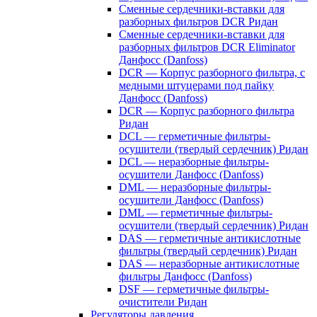
Сменные сердечники-вставки для
разборных фильтров DCR Ридан
Сменные сердечники-вставки для
разборных фильтров DCR Eliminator
Данфосс (Danfoss)
DCR — Корпус разборного фильтра, с
медными штуцерами под пайку
Данфосс (Danfoss)
DCR — Корпус разборного фильтра
Ридан
DCL — герметичные фильтры-
осушители (твердый сердечник) Ридан
DCL — неразборные фильтры-
осушители Данфосс (Danfoss)
DML — неразборные фильтры-
осушители Данфосс (Danfoss)
DML — герметичные фильтры-
осушители (твердый сердечник) Ридан
DAS — герметичные антикислотные
фильтры (твердый сердечник) Ридан
DAS — неразборные антикислотные
фильтры Данфосс (Danfoss)
DSF — герметичные фильтры-
очистители Ридан
Регуляторы давления