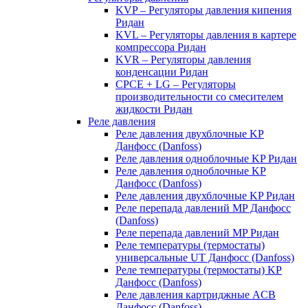
KVP – Регуляторы давления кипения
Ридан
KVL – Регуляторы давления в картере
компрессора Ридан
KVR – Регуляторы давления
конденсации Ридан
CPCE + LG – Регуляторы
производительности со смесителем
жидкости Ридан
Реле давления
Реле давления двухблочные KP
Данфосс (Danfoss)
Реле давления одноблочные KP Ридан
Реле давления одноблочные KP
Данфосс (Danfoss)
Реле давления двухблочные KP Ридан
Реле перепада давлений MP Данфосс
(Danfoss)
Реле перепада давлений MP Ридан
Реле температуры (термостаты)
универсальные UT Данфосс (Danfoss)
Реле температуры (термостаты) KP
Данфосс (Danfoss)
Реле давления картриджные ACB
Данфосс (Danfoss)