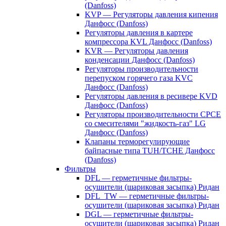
(Danfoss)
KVP — Регуляторы давления кипения
Данфосс (Danfoss)
Регуляторы давления в картере
компрессора KVL Данфосс (Danfoss)
KVR — Регуляторы давления
конденсации Данфосс (Danfoss)
Регуляторы производительности
перепуском горячего газа KVC
Данфосс (Danfoss)
Регуляторы давления в ресивере KVD
Данфосс (Danfoss)
Регуляторы производительности CPCE
со смесителями "жидкость-газ" LG
Данфосс (Danfoss)
Клапаны терморегулирующие
байпасные типа TUH/TCHE Данфосс
(Danfoss)
Фильтры
DFL — герметичные фильтры-
осушители (шариковая засыпка) Ридан
DFL_TW — герметичные фильтры-
осушители (шариковая засыпка) Ридан
DGL — герметичные фильтры-
осушители (шариковая засыпка) Ридан