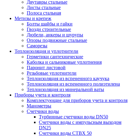
Двутавры стальные
Листы стальные
Полоса стальная
Метизы и крепеж
Болты шайбы и гайки
Гвозди строительные
Дюбели, анкеры и шурупы
Опоры подвижные стальные
Саморезы
Теплоизоляция и уплотнители
Герметики сантехнические
Каболка и сальниковые уплотнения
Паронит листовой
Резьбовые уплотнители
Теплоизоляция из вспененного каучука
Теплоизоляция из вспененного полиэтилена
Теплоизоляция из минеральной ваты
Приборы учета и контроля
Комплектующие для приборов учета и контроля
Манометры
Счетчики воды
Турбинные счетчики воды DN50
Счетчики воды с импульсным выходом
DN25
Счетчики воды СТВХ 50