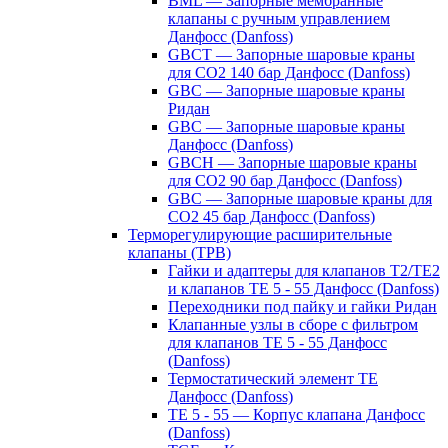
BML — Запорные мембранные
клапаны с ручным управлением
Данфосс (Danfoss)
GBCT — Запорные шаровые краны
для CO2 140 бар Данфосс (Danfoss)
GBC — Запорные шаровые краны
Ридан
GBC — Запорные шаровые краны
Данфосс (Danfoss)
GBCH — Запорные шаровые краны
для CO2 90 бар Данфосс (Danfoss)
GBC — Запорные шаровые краны для
CO2 45 бар Данфосс (Danfoss)
Терморегулирующие расширительные
клапаны (ТРВ)
Гайки и адаптеры для клапанов T2/TE2
и клапанов TE 5 - 55 Данфосс (Danfoss)
Переходники под пайку и гайки Ридан
Клапанные узлы в сборе с фильтром
для клапанов TE 5 - 55 Данфосс
(Danfoss)
Термостатический элемент TE
Данфосс (Danfoss)
TE 5 - 55 — Корпус клапана Данфосс
(Danfoss)