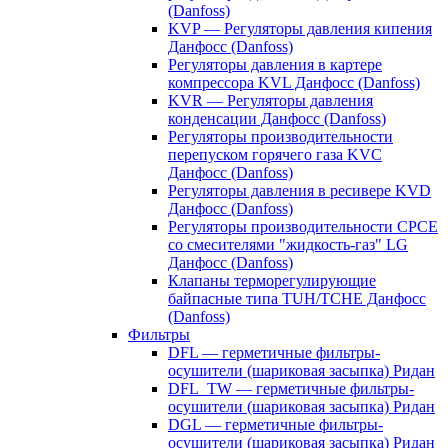
(Danfoss)
KVP — Регуляторы давления кипения
Данфосс (Danfoss)
Регуляторы давления в картере
компрессора KVL Данфосс (Danfoss)
KVR — Регуляторы давления
конденсации Данфосс (Danfoss)
Регуляторы производительности
перепуском горячего газа KVC
Данфосс (Danfoss)
Регуляторы давления в ресивере KVD
Данфосс (Danfoss)
Регуляторы производительности CPCE
со смесителями "жидкость-газ" LG
Данфосс (Danfoss)
Клапаны терморегулирующие
байпасные типа TUH/TCHE Данфосс
(Danfoss)
Фильтры
DFL — герметичные фильтры-
осушители (шариковая засыпка) Ридан
DFL_TW — герметичные фильтры-
осушители (шариковая засыпка) Ридан
DGL — герметичные фильтры-
осушители (шариковая засыпка) Ридан