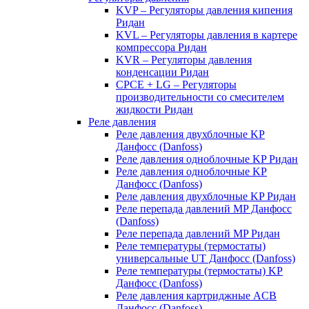
KVP – Регуляторы давления кипения
Ридан
KVL – Регуляторы давления в картере
компрессора Ридан
KVR – Регуляторы давления
конденсации Ридан
CPCE + LG – Регуляторы
производительности со смесителем
жидкости Ридан
Реле давления
Реле давления двухблочные KP
Данфосс (Danfoss)
Реле давления одноблочные KP Ридан
Реле давления одноблочные KP
Данфосс (Danfoss)
Реле давления двухблочные KP Ридан
Реле перепада давлений MP Данфосс
(Danfoss)
Реле перепада давлений MP Ридан
Реле температуры (термостаты)
универсальные UT Данфосс (Danfoss)
Реле температуры (термостаты) KP
Данфосс (Danfoss)
Реле давления картриджные ACB
Данфосс (Danfoss)