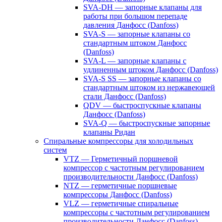
SVA-DH — запорные клапаны для
работы при большом перепаде
давления Данфосс (Danfoss)
SVA-S — запорные клапаны со
стандартным штоком Данфосс
(Danfoss)
SVA-L — запорные клапаны с
удлиненным штоком Данфосс (Danfoss)
SVA-S SS — запорные клапаны со
стандартным штоком из нержавеющей
стали Данфосс (Danfoss)
QDV — быстроспускные клапаны
Данфосс (Danfoss)
SVA-Q — быстроспускные запорные
клапаны Ридан
Спиральные компрессоры для холодильных
систем
VTZ — Герметичный поршневой
компрессор с частотным регулированием
производительности Данфосс (Danfoss)
NTZ — герметичные поршневые
компрессоры Данфосс (Danfoss)
VLZ — герметичные спиральные
компрессоры с частотным регулированием
производительности Данфосс (Danfoss)