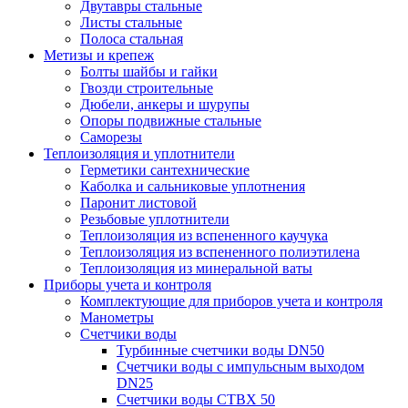
Двутавры стальные
Листы стальные
Полоса стальная
Метизы и крепеж
Болты шайбы и гайки
Гвозди строительные
Дюбели, анкеры и шурупы
Опоры подвижные стальные
Саморезы
Теплоизоляция и уплотнители
Герметики сантехнические
Каболка и сальниковые уплотнения
Паронит листовой
Резьбовые уплотнители
Теплоизоляция из вспененного каучука
Теплоизоляция из вспененного полиэтилена
Теплоизоляция из минеральной ваты
Приборы учета и контроля
Комплектующие для приборов учета и контроля
Манометры
Счетчики воды
Турбинные счетчики воды DN50
Счетчики воды с импульсным выходом
DN25
Счетчики воды СТВХ 50