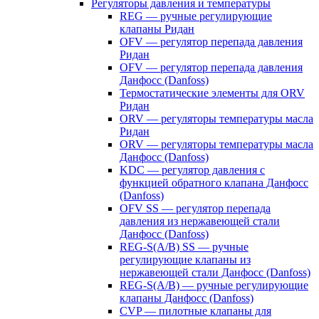
Регуляторы давления и температуры
REG — ручные регулирующие
клапаны Ридан
OFV — регулятор перепада давления
Ридан
OFV — регулятор перепада давления
Данфосс (Danfoss)
Термостатические элементы для ORV
Ридан
ORV — регуляторы температуры масла
Ридан
ORV — регуляторы температуры масла
Данфосс (Danfoss)
KDC — регулятор давления с
функцией обратного клапана Данфосс
(Danfoss)
OFV SS — регулятор перепада
давления из нержавеющей стали
Данфосс (Danfoss)
REG-S(A/B) SS — ручные
регулирующие клапаны из
нержавеющей стали Данфосс (Danfoss)
REG-S(A/B) — ручные регулирующие
клапаны Данфосс (Danfoss)
CVP — пилотные клапаны для