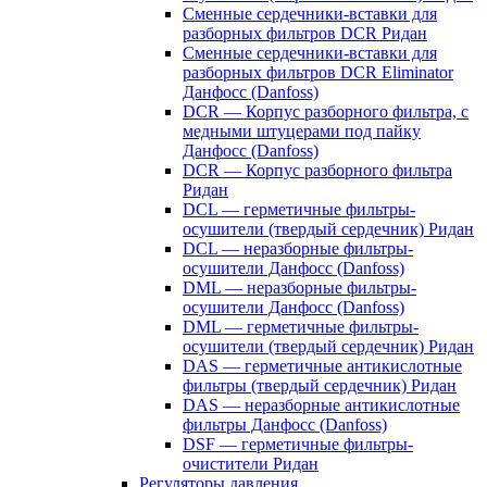
Сменные сердечники-вставки для
разборных фильтров DCR Ридан
Сменные сердечники-вставки для
разборных фильтров DCR Eliminator
Данфосс (Danfoss)
DCR — Корпус разборного фильтра, с
медными штуцерами под пайку
Данфосс (Danfoss)
DCR — Корпус разборного фильтра
Ридан
DCL — герметичные фильтры-
осушители (твердый сердечник) Ридан
DCL — неразборные фильтры-
осушители Данфосс (Danfoss)
DML — неразборные фильтры-
осушители Данфосс (Danfoss)
DML — герметичные фильтры-
осушители (твердый сердечник) Ридан
DAS — герметичные антикислотные
фильтры (твердый сердечник) Ридан
DAS — неразборные антикислотные
фильтры Данфосс (Danfoss)
DSF — герметичные фильтры-
очистители Ридан
Регуляторы давления