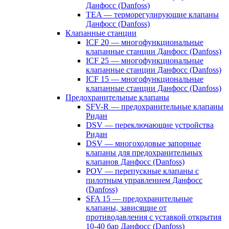
Данфосс (Danfoss)
TEA — терморегулирующие клапаны
Данфосс (Danfoss)
Клапанные станции
ICF 20 — многофункциональные
клапанные станции Данфосс (Danfoss)
ICF 25 — многофункциональные
клапанные станции Данфосс (Danfoss)
ICF 15 — многофункциональные
клапанные станции Данфосс (Danfoss)
Предохранительные клапаны
SFV-R — предохранительные клапаны
Ридан
DSV — переключающие устройства
Ридан
DSV — многоходовые запорные
клапаны для предохранительных
клапанов Данфосс (Danfoss)
POV — перепускные клапаны с
пилотным управлением Данфосс
(Danfoss)
SFA 15 — предохранительные
клапаны, зависящие от
противодавления с уставкой открытия
10-40 бар Данфосс (Danfoss)