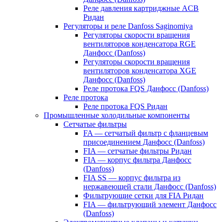
Реле давления картриджные ACB
Ридан
Регуляторы и реле Danfoss Saginomiya
Регуляторы скорости вращения
вентиляторов конденсатора RGE
Данфосс (Danfoss)
Регуляторы скорости вращения
вентиляторов конденсатора XGE
Данфосс (Danfoss)
Реле протока FQS Данфосс (Danfoss)
Реле протока
Реле протока FQS Ридан
Промышленные холодильные компоненты
Сетчатые фильтры
FA — сетчатый фильтр с фланцевым
присоединением Данфосс (Danfoss)
FIA — сетчатые фильтры Ридан
FIA — корпус фильтра Данфосс
(Danfoss)
FIA SS — корпус фильтра из
нержавеющей стали Данфосс (Danfoss)
Фильтрующие сетки для FIA Ридан
FIA — фильтрующий элемент Данфосс
(Danfoss)