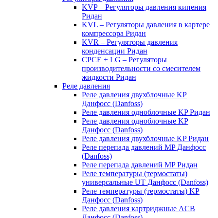
KVP – Регуляторы давления кипения
Ридан
KVL – Регуляторы давления в картере
компрессора Ридан
KVR – Регуляторы давления
конденсации Ридан
CPCE + LG – Регуляторы
производительности со смесителем
жидкости Ридан
Реле давления
Реле давления двухблочные KP
Данфосс (Danfoss)
Реле давления одноблочные KP Ридан
Реле давления одноблочные KP
Данфосс (Danfoss)
Реле давления двухблочные KP Ридан
Реле перепада давлений MP Данфосс
(Danfoss)
Реле перепада давлений MP Ридан
Реле температуры (термостаты)
универсальные UT Данфосс (Danfoss)
Реле температуры (термостаты) KP
Данфосс (Danfoss)
Реле давления картриджные ACB
Данфосс (Danfoss)