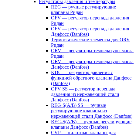
Регуляторы давления и температуры
REG — ручные регулирующие
клапаны Ридан
OFV — регулятор перепада давления
Ридан
OFV — регулятор перепада давления
Данфосс (Danfoss)
Термостатические элементы для ORV
Ридан
ORV — регуляторы температуры масла
Ридан
ORV — регуляторы температуры масла
Данфосс (Danfoss)
KDC — регулятор давления с
функцией обратного клапана Данфосс
(Danfoss)
OFV SS — регулятор перепада
давления из нержавеющей стали
Данфосс (Danfoss)
REG-S(A/B) SS — ручные
регулирующие клапаны из
нержавеющей стали Данфосс (Danfoss)
REG-S(A/B) — ручные регулирующие
клапаны Данфосс (Danfoss)
CVP — пилотные клапаны для