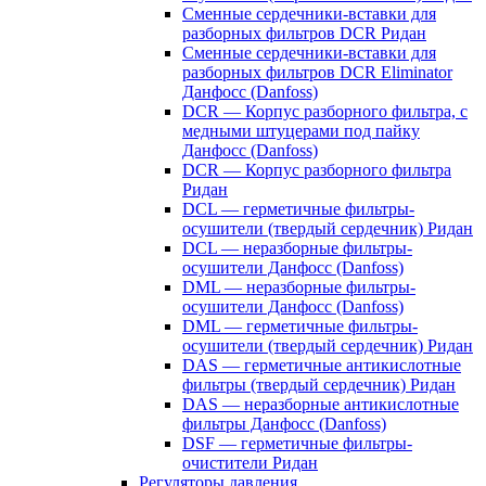
Сменные сердечники-вставки для
разборных фильтров DCR Ридан
Сменные сердечники-вставки для
разборных фильтров DCR Eliminator
Данфосс (Danfoss)
DCR — Корпус разборного фильтра, с
медными штуцерами под пайку
Данфосс (Danfoss)
DCR — Корпус разборного фильтра
Ридан
DCL — герметичные фильтры-
осушители (твердый сердечник) Ридан
DCL — неразборные фильтры-
осушители Данфосс (Danfoss)
DML — неразборные фильтры-
осушители Данфосс (Danfoss)
DML — герметичные фильтры-
осушители (твердый сердечник) Ридан
DAS — герметичные антикислотные
фильтры (твердый сердечник) Ридан
DAS — неразборные антикислотные
фильтры Данфосс (Danfoss)
DSF — герметичные фильтры-
очистители Ридан
Регуляторы давления