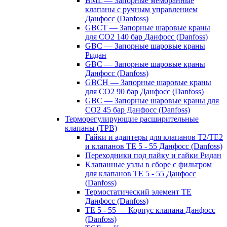
BML — Запорные мембранные
клапаны с ручным управлением
Данфосс (Danfoss)
GBCT — Запорные шаровые краны
для CO2 140 бар Данфосс (Danfoss)
GBC — Запорные шаровые краны
Ридан
GBC — Запорные шаровые краны
Данфосс (Danfoss)
GBCH — Запорные шаровые краны
для CO2 90 бар Данфосс (Danfoss)
GBC — Запорные шаровые краны для
CO2 45 бар Данфосс (Danfoss)
Терморегулирующие расширительные
клапаны (ТРВ)
Гайки и адаптеры для клапанов T2/TE2
и клапанов TE 5 - 55 Данфосс (Danfoss)
Переходники под пайку и гайки Ридан
Клапанные узлы в сборе с фильтром
для клапанов TE 5 - 55 Данфосс
(Danfoss)
Термостатический элемент TE
Данфосс (Danfoss)
TE 5 - 55 — Корпус клапана Данфосс
(Danfoss)