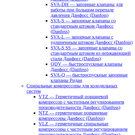
SVA-DH — запорные клапаны для
работы при большом перепаде
давления Данфосс (Danfoss)
SVA-S — запорные клапаны со
стандартным штоком Данфосс
(Danfoss)
SVA-L — запорные клапаны с
удлиненным штоком Данфосс (Danfoss)
SVA-S SS — запорные клапаны со
стандартным штоком из нержавеющей
стали Данфосс (Danfoss)
QDV — быстроспускные клапаны
Данфосс (Danfoss)
SVA-Q — быстроспускные запорные
клапаны Ридан
Спиральные компрессоры для холодильных
систем
VTZ — Герметичный поршневой
компрессор с частотным регулированием
производительности Данфосс (Danfoss)
NTZ — герметичные поршневые
компрессоры Данфосс (Danfoss)
VLZ — герметичные спиральные
компрессоры с частотным регулированием
производительности Данфосс (Danfoss)