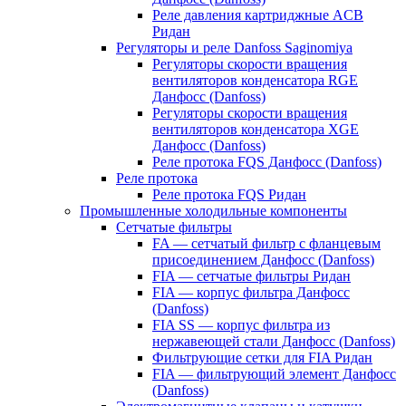
Реле давления картриджные ACB
Ридан
Регуляторы и реле Danfoss Saginomiya
Регуляторы скорости вращения
вентиляторов конденсатора RGE
Данфосс (Danfoss)
Регуляторы скорости вращения
вентиляторов конденсатора XGE
Данфосс (Danfoss)
Реле протока FQS Данфосс (Danfoss)
Реле протока
Реле протока FQS Ридан
Промышленные холодильные компоненты
Сетчатые фильтры
FA — сетчатый фильтр с фланцевым
присоединением Данфосс (Danfoss)
FIA — сетчатые фильтры Ридан
FIA — корпус фильтра Данфосс
(Danfoss)
FIA SS — корпус фильтра из
нержавеющей стали Данфосс (Danfoss)
Фильтрующие сетки для FIA Ридан
FIA — фильтрующий элемент Данфосс
(Danfoss)