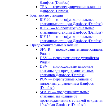
Данфосс (Danfoss)
TEA — терморегулирующие клапаны
Данфосс (Danfoss)
Клапанные станции
ICF 20 — многофункциональные
клапанные станции Данфосс (Danfoss)
ICF 25 — многофункциональные
клапанные станции Данфосс (Danfoss)
ICF 15 — многофункциональные
клапанные станции Данфосс (Danfoss)
Предохранительные клапаны
SFV-R — предохранительные клапаны
Ридан
DSV — переключающие устройства
Ридан
DSV — многоходовые запорные
клапаны для предохранительных
клапанов Данфосс (Danfoss)
POV — перепускные клапаны с
пилотным управлением Данфосс
(Danfoss)
SFA 15 — предохранительные
клапаны, зависящие от
противодавления с уставкой открытия
10-40 бар Данфосс (Danfoss)