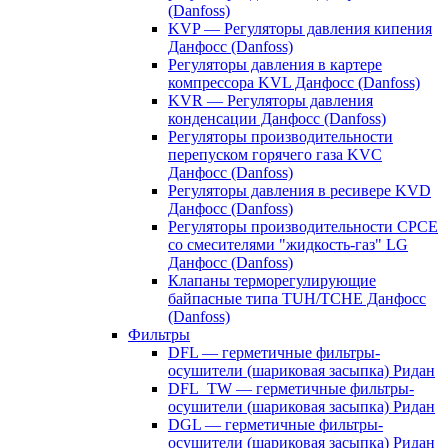
(Danfoss)
KVP — Регуляторы давления кипения
Данфосс (Danfoss)
Регуляторы давления в картере
компрессора KVL Данфосс (Danfoss)
KVR — Регуляторы давления
конденсации Данфосс (Danfoss)
Регуляторы производительности
перепуском горячего газа KVC
Данфосс (Danfoss)
Регуляторы давления в ресивере KVD
Данфосс (Danfoss)
Регуляторы производительности CPCE
со смесителями "жидкость-газ" LG
Данфосс (Danfoss)
Клапаны терморегулирующие
байпасные типа TUH/TCHE Данфосс
(Danfoss)
Фильтры
DFL — герметичные фильтры-
осушители (шариковая засыпка) Ридан
DFL_TW — герметичные фильтры-
осушители (шариковая засыпка) Ридан
DGL — герметичные фильтры-
осушители (шариковая засыпка) Ридан