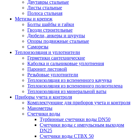
Двутавры стальные
Листы стальные
Полоса стальная
Метизы и крепеж
Болты шайбы и гайки
Гвозди строительные
Дюбели, анкеры и шурупы
Опоры подвижные стальные
Саморезы
Теплоизоляция и уплотнители
Герметики сантехнические
Каболка и сальниковые уплотнения
Паронит листовой
Резьбовые уплотнители
Теплоизоляция из вспененного каучука
Теплоизоляция из вспененного полиэтилена
Теплоизоляция из минеральной ваты
Приборы учета и контроля
Комплектующие для приборов учета и контроля
Манометры
Счетчики воды
Турбинные счетчики воды DN50
Счетчики воды с импульсным выходом
DN25
Счетчики воды СТВХ 50