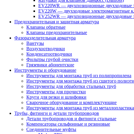
Катушки для клапанов Данфосс (Danfoss)
EV220WR — двухпозиционные двухходовые э
EV220W — двухходовые электромагнитные кл
EV252WR — двухпозиционные двухходовые э
Предохранительная и защитная арматура
Клапаны обратные
Клапаны предохранительные
Фазоразделительная арматура
Вантузы
Воздухоотводчики
Конденсатоотводчики
Фильтры грубой очистки
Грязевики абонентские
Инструменты и оборудование
Инструменты для монтажа труб из полипропилена
Инструменты для монтажа труб из сшитого полиэт
Инструменты для обработки стальных труб
Инструменты для прочистки
Круги для резки и шлифовки
Сварочное оборудование и комплектующие
Инструменты для монтажа труб из металлопластика
Трубы, фитинги и детали трубопроводов
Детали трубопроводов и фитинги стальные
Компенсаторы сильфонные и резиновые
Соединительные муфты