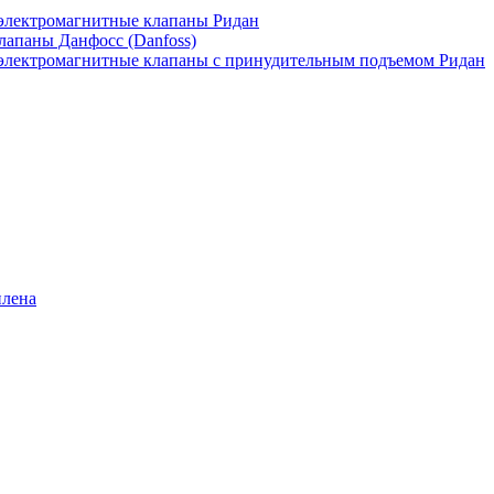
лектромагнитные клапаны Ридан
апаны Данфосс (Danfoss)
лектромагнитные клапаны с принудительным подъемом Ридан
илена