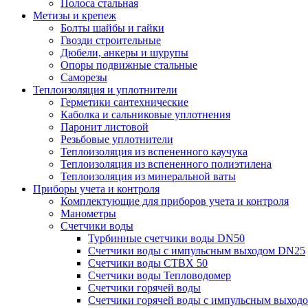
Полоса стальная
Метизы и крепеж
Болты шайбы и гайки
Гвозди строительные
Дюбели, анкеры и шурупы
Опоры подвижные стальные
Саморезы
Теплоизоляция и уплотнители
Герметики сантехнические
Каболка и сальниковые уплотнения
Паронит листовой
Резьбовые уплотнители
Теплоизоляция из вспененного каучука
Теплоизоляция из вспененного полиэтилена
Теплоизоляция из минеральной ваты
Приборы учета и контроля
Комплектующие для приборов учета и контроля
Манометры
Счетчики воды
Турбинные счетчики воды DN50
Счетчики воды с импульсным выходом DN25
Счетчики воды СТВХ 50
Счетчики воды Тепловодомер
Счетчики горячей воды
Счетчики горячей воды с импульсным выход