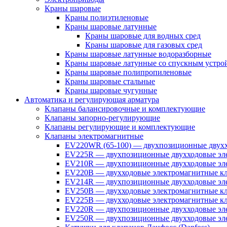
Краны шаровые
Краны полиэтиленовые
Краны шаровые латунные
Краны шаровые для водных сред
Краны шаровые для газовых сред
Краны шаровые латунные водоразборные
Краны шаровые латунные со спускным устро
Краны шаровые полипропиленовые
Краны шаровые стальные
Краны шаровые чугунные
Автоматика и регулирующая арматура
Клапаны балансировочные и комплектующие
Клапаны запорно-регулирующие
Клапаны регулирующие и комплектующие
Клапаны электромагнитные
EV220WR (65-100) — двухпозиционные двухх
EV225R — двухпозиционные двухходовые эле
EV210R — двухпозиционные двухходовые эле
EV220B — двухходовые электромагнитные кл
EV214R — двухпозиционные двухходовые эле
EV250B — двухходовые электромагнитные кл
EV225B — двухходовые электромагнитные кла
EV220R — двухпозиционные двухходовые эл
EV250R — двухпозиционные двухходовые эл