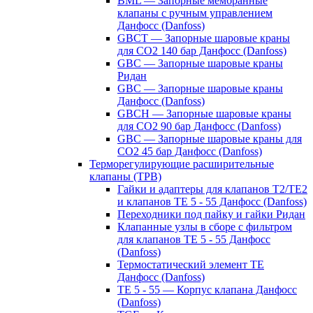
BML — Запорные мембранные
клапаны с ручным управлением
Данфосс (Danfoss)
GBCT — Запорные шаровые краны
для CO2 140 бар Данфосс (Danfoss)
GBC — Запорные шаровые краны
Ридан
GBC — Запорные шаровые краны
Данфосс (Danfoss)
GBCH — Запорные шаровые краны
для CO2 90 бар Данфосс (Danfoss)
GBC — Запорные шаровые краны для
CO2 45 бар Данфосс (Danfoss)
Терморегулирующие расширительные
клапаны (ТРВ)
Гайки и адаптеры для клапанов T2/TE2
и клапанов TE 5 - 55 Данфосс (Danfoss)
Переходники под пайку и гайки Ридан
Клапанные узлы в сборе с фильтром
для клапанов TE 5 - 55 Данфосс
(Danfoss)
Термостатический элемент TE
Данфосс (Danfoss)
TE 5 - 55 — Корпус клапана Данфосс
(Danfoss)