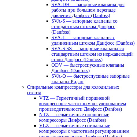
SVA-DH — запорные клапаны для
работы при большом перепаде
давления Данфосс (Danfoss)
SVA-S — запорные клапаны со
стандартным штоком Данфосс
(Danfoss)
SVA-L — запорные клапаны с
удлиненным штоком Данфосс (Danfoss)
SVA-S SS — запорные клапаны со
стандартным штоком из нержавеющей
стали Данфосс (Danfoss)
QDV — быстроспускные клапаны
Данфосс (Danfoss)
SVA-Q — быстроспускные запорные
клапаны Ридан
Спиральные компрессоры для холодильных
систем
VTZ — Герметичный поршневой
компрессор с частотным регулированием
производительности Данфосс (Danfoss)
NTZ — герметичные поршневые
компрессоры Данфосс (Danfoss)
VLZ — герметичные спиральные
компрессоры с частотным регулированием
производительности Данфосс (Danfoss)