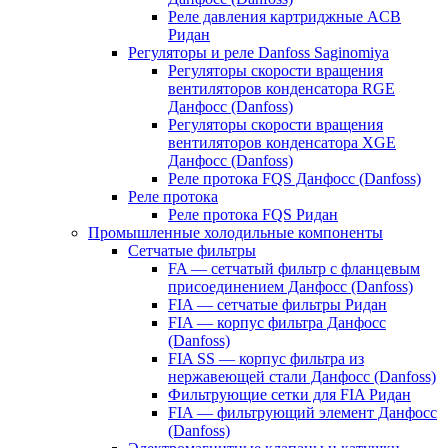
Реле давления картриджные ACB
Ридан
Регуляторы и реле Danfoss Saginomiya
Регуляторы скорости вращения
вентиляторов конденсатора RGE
Данфосс (Danfoss)
Регуляторы скорости вращения
вентиляторов конденсатора XGE
Данфосс (Danfoss)
Реле протока FQS Данфосс (Danfoss)
Реле протока
Реле протока FQS Ридан
Промышленные холодильные компоненты
Сетчатые фильтры
FA — сетчатый фильтр с фланцевым
присоединением Данфосс (Danfoss)
FIA — сетчатые фильтры Ридан
FIA — корпус фильтра Данфосс
(Danfoss)
FIA SS — корпус фильтра из
нержавеющей стали Данфосс (Danfoss)
Фильтрующие сетки для FIA Ридан
FIA — фильтрующий элемент Данфосс
(Danfoss)