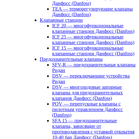
Данфосс (Danfoss)
TEA — терморегулирующие клапаны
Данфосс (Danfoss)
Клапанные станции
ICF 20 — многофункциональные
клапанные станции Данфосс (Danfoss)
ICF 25 — многофункциональные
клапанные станции Данфосс (Danfoss)
ICF 15 — многофункциональные
клапанные станции Данфосс (Danfoss)
Предохранительные клапаны
SFV-R — предохранительные клапаны
Ридан
DSV — переключающие устройства
Ридан
DSV — многоходовые запорные
клапаны для предохранительных
клапанов Данфосс (Danfoss)
POV — перепускные клапаны с
пилотным управлением Данфосс
(Danfoss)
SFA 15 — предохранительные
клапаны, зависящие от
противодавления с уставкой открытия
10-40 бар Данфосс (Danfoss)