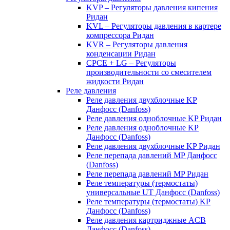
KVP – Регуляторы давления кипения
Ридан
KVL – Регуляторы давления в картере
компрессора Ридан
KVR – Регуляторы давления
конденсации Ридан
CPCE + LG – Регуляторы
производительности со смесителем
жидкости Ридан
Реле давления
Реле давления двухблочные KP
Данфосс (Danfoss)
Реле давления одноблочные KP Ридан
Реле давления одноблочные KP
Данфосс (Danfoss)
Реле давления двухблочные KP Ридан
Реле перепада давлений MP Данфосс
(Danfoss)
Реле перепада давлений MP Ридан
Реле температуры (термостаты)
универсальные UT Данфосс (Danfoss)
Реле температуры (термостаты) KP
Данфосс (Danfoss)
Реле давления картриджные ACB
Данфосс (Danfoss)