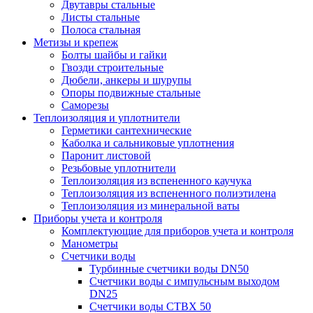
Двутавры стальные
Листы стальные
Полоса стальная
Метизы и крепеж
Болты шайбы и гайки
Гвозди строительные
Дюбели, анкеры и шурупы
Опоры подвижные стальные
Саморезы
Теплоизоляция и уплотнители
Герметики сантехнические
Каболка и сальниковые уплотнения
Паронит листовой
Резьбовые уплотнители
Теплоизоляция из вспененного каучука
Теплоизоляция из вспененного полиэтилена
Теплоизоляция из минеральной ваты
Приборы учета и контроля
Комплектующие для приборов учета и контроля
Манометры
Счетчики воды
Турбинные счетчики воды DN50
Счетчики воды с импульсным выходом
DN25
Счетчики воды СТВХ 50