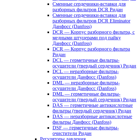
Сменные сердечники-вставки для
разборных фильтров DCR Ридан
Сменные сердечники-вставки для
разборных фильтров DCR Eliminator
Данфосс (Danfoss)
DCR — Корпус разборного фильтра, с
медными штуцерами под пайку
Данфосс (Danfoss)
DCR — Корпус разборного фильтра
Ридан
DCL — герметичные фильтры-
осушители (твердый сердечник) Ридан
DCL — неразборные фильтры-
осушители Данфосс (Danfoss)
DML — неразборные фильтры-
осушители Данфосс (Danfoss)
DML — герметичные фильтры-
осушители (твердый сердечник) Ридан
DAS — герметичные антикислотные
фильтры (твердый сердечник) Ридан
DAS — неразборные антикислотные
фильтры Данфосс (Danfoss)
DSF — герметичные фильтры-
очистители Ридан
Регуляторы давления