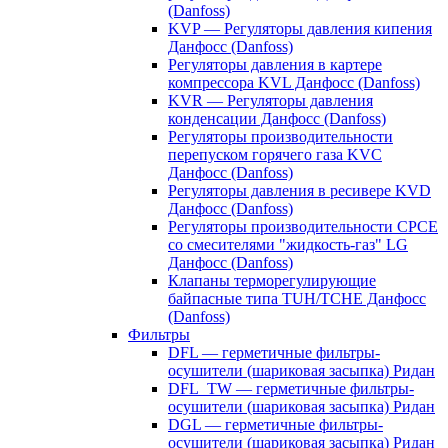
(Danfoss)
KVP — Регуляторы давления кипения
Данфосс (Danfoss)
Регуляторы давления в картере
компрессора KVL Данфосс (Danfoss)
KVR — Регуляторы давления
конденсации Данфосс (Danfoss)
Регуляторы производительности
перепуском горячего газа KVC
Данфосс (Danfoss)
Регуляторы давления в ресивере KVD
Данфосс (Danfoss)
Регуляторы производительности CPCE
со смесителями "жидкость-газ" LG
Данфосс (Danfoss)
Клапаны терморегулирующие
байпасные типа TUH/TCHE Данфосс
(Danfoss)
Фильтры
DFL — герметичные фильтры-
осушители (шариковая засыпка) Ридан
DFL_TW — герметичные фильтры-
осушители (шариковая засыпка) Ридан
DGL — герметичные фильтры-
осушители (шариковая засыпка) Ридан