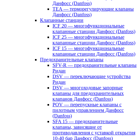
Данфосс (Danfoss)
TEA — терморегулирующие клапаны
Данфосс (Danfoss)
Клапанные станции
ICF 20 — многофункциональные
клапанные станции Данфосс (Danfoss)
ICF 25 — многофункциональные
клапанные станции Данфосс (Danfoss)
ICF 15 — многофункциональные
клапанные станции Данфосс (Danfoss)
Предохранительные клапаны
SFV-R — предохранительные клапаны
Ридан
DSV — переключающие устройства
Ридан
DSV — многоходовые запорные
клапаны для предохранительных
клапанов Данфосс (Danfoss)
POV — перепускные клапаны с
пилотным управлением Данфосс
(Danfoss)
SFA 15 — предохранительные
клапаны, зависящие от
противодавления с уставкой открытия
10-40 бар Данфосс (Danfoss)