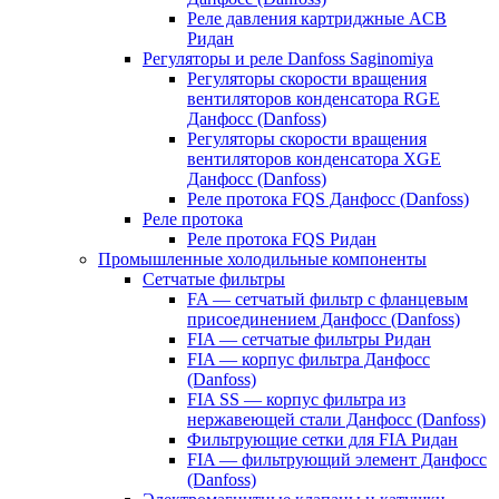
Реле давления картриджные ACB
Ридан
Регуляторы и реле Danfoss Saginomiya
Регуляторы скорости вращения
вентиляторов конденсатора RGE
Данфосс (Danfoss)
Регуляторы скорости вращения
вентиляторов конденсатора XGE
Данфосс (Danfoss)
Реле протока FQS Данфосс (Danfoss)
Реле протока
Реле протока FQS Ридан
Промышленные холодильные компоненты
Сетчатые фильтры
FA — сетчатый фильтр с фланцевым
присоединением Данфосс (Danfoss)
FIA — сетчатые фильтры Ридан
FIA — корпус фильтра Данфосс
(Danfoss)
FIA SS — корпус фильтра из
нержавеющей стали Данфосс (Danfoss)
Фильтрующие сетки для FIA Ридан
FIA — фильтрующий элемент Данфосс
(Danfoss)