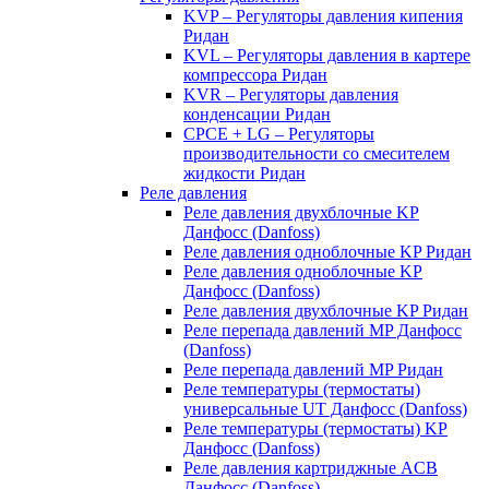
KVP – Регуляторы давления кипения
Ридан
KVL – Регуляторы давления в картере
компрессора Ридан
KVR – Регуляторы давления
конденсации Ридан
CPCE + LG – Регуляторы
производительности со смесителем
жидкости Ридан
Реле давления
Реле давления двухблочные KP
Данфосс (Danfoss)
Реле давления одноблочные KP Ридан
Реле давления одноблочные KP
Данфосс (Danfoss)
Реле давления двухблочные KP Ридан
Реле перепада давлений MP Данфосс
(Danfoss)
Реле перепада давлений MP Ридан
Реле температуры (термостаты)
универсальные UT Данфосс (Danfoss)
Реле температуры (термостаты) KP
Данфосс (Danfoss)
Реле давления картриджные ACB
Данфосс (Danfoss)