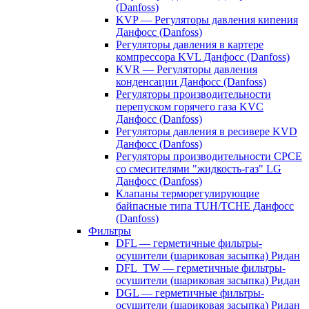
(Danfoss)
KVP — Регуляторы давления кипения
Данфосс (Danfoss)
Регуляторы давления в картере
компрессора KVL Данфосс (Danfoss)
KVR — Регуляторы давления
конденсации Данфосс (Danfoss)
Регуляторы производительности
перепуском горячего газа KVC
Данфосс (Danfoss)
Регуляторы давления в ресивере KVD
Данфосс (Danfoss)
Регуляторы производительности CPCE
со смесителями "жидкость-газ" LG
Данфосс (Danfoss)
Клапаны терморегулирующие
байпасные типа TUH/TCHE Данфосс
(Danfoss)
Фильтры
DFL — герметичные фильтры-
осушители (шариковая засыпка) Ридан
DFL_TW — герметичные фильтры-
осушители (шариковая засыпка) Ридан
DGL — герметичные фильтры-
осушители (шариковая засыпка) Ридан