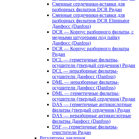
Сменные сердечники-вставки для
разборных фильтров DCR Ридан
Сменные сердечники-вставки для
разборных фильтров DCR Eliminator
Данфосс (Danfoss)
DCR — Корпус разборного фильтра, с
медными штуцерами под пайку
Данфосс (Danfoss)
DCR — Корпус разборного фильтра
Ридан
DCL — герметичные фильтры-
осушители (твердый сердечник) Ридан
DCL — неразборные фильтры-
осушители Данфосс (Danfoss)
DML — неразборные фильтры-
осушители Данфосс (Danfoss)
DML — герметичные фильтры-
осушители (твердый сердечник) Ридан
DAS — герметичные антикислотные
фильтры (твердый сердечник) Ридан
DAS — неразборные антикислотные
фильтры Данфосс (Danfoss)
DSF — герметичные фильтры-
очистители Ридан
Регуляторы давления