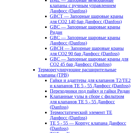
BML — Запорные мембранные
клапаны с ручным управлением
Данфосс (Danfoss)
GBCT — Запорные шаровые краны
для CO2 140 бар Данфосс (Danfoss)
GBC — Запорные шаровые краны
Ридан
GBC — Запорные шаровые краны
Данфосс (Danfoss)
GBCH — Запорные шаровые краны
для CO2 90 бар Данфосс (Danfoss)
GBC — Запорные шаровые краны для
CO2 45 бар Данфосс (Danfoss)
Терморегулирующие расширительные
клапаны (ТРВ)
Гайки и адаптеры для клапанов T2/TE2
и клапанов TE 5 - 55 Данфосс (Danfoss)
Переходники под пайку и гайки Ридан
Клапанные узлы в сборе с фильтром
для клапанов TE 5 - 55 Данфосс
(Danfoss)
Термостатический элемент TE
Данфосс (Danfoss)
TE 5 - 55 — Корпус клапана Данфосс
(Danfoss)