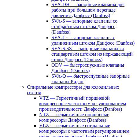
SVA-DH — запорные клапаны для
работы при большом перепаде
давления Данфосс (Danfoss)
SVA-S — запорные клапаны со
стандартным штоком Данфосс
(Danfoss)
SVA-L — запорные клапаны с
удлиненным штоком Данфосс (Danfoss)
SVA-S SS — запорные клапаны со
стандартным штоком из нержавеющей
стали Данфосс (Danfoss)
QDV — быстроспускные клапаны
Данфосс (Danfoss)
SVA-Q — быстроспускные запорные
клапаны Ридан
Спиральные компрессоры для холодильных
систем
VTZ — Герметичный поршневой
компрессор с частотным регулированием
производительности Данфосс (Danfoss)
NTZ — герметичные поршневые
компрессоры Данфосс (Danfoss)
VLZ — герметичные спиральные
компрессоры с частотным регулированием
производительности Данфосс (Danfoss)