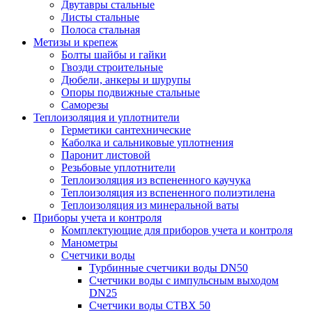
Двутавры стальные
Листы стальные
Полоса стальная
Метизы и крепеж
Болты шайбы и гайки
Гвозди строительные
Дюбели, анкеры и шурупы
Опоры подвижные стальные
Саморезы
Теплоизоляция и уплотнители
Герметики сантехнические
Каболка и сальниковые уплотнения
Паронит листовой
Резьбовые уплотнители
Теплоизоляция из вспененного каучука
Теплоизоляция из вспененного полиэтилена
Теплоизоляция из минеральной ваты
Приборы учета и контроля
Комплектующие для приборов учета и контроля
Манометры
Счетчики воды
Турбинные счетчики воды DN50
Счетчики воды с импульсным выходом
DN25
Счетчики воды СТВХ 50