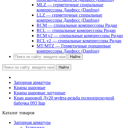
MLZ — герметичные спиральные
компрессоры Данфосс (Danfoss)
LLZ — герметичные спиральные
компрессоры Данфосс (Danfoss)
RCM — спиральные компрессоры Ридан
RCL — спиральные компрессоры Ридан
RCM v2 — спиральные компрессоры Ридан
RCL v2 — спиральные компрессоры Ридан
MT/MTZ — Герметичные поршневые
компрессоры Данфосс (Danfoss)
Найти
Найти
Запорная арматура
Краны шаровые
Краны шаровые латунные
Кран шаровой Ду20 муфта-резьба полнопроходной
бабочка 093 Itap
Каталог товаров
Запорная арматура
Задвижки