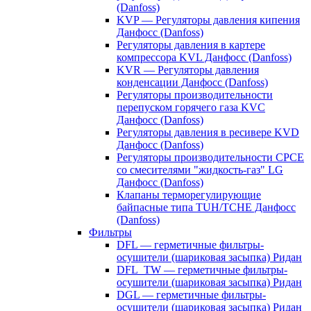
(Danfoss)
KVP — Регуляторы давления кипения
Данфосс (Danfoss)
Регуляторы давления в картере
компрессора KVL Данфосс (Danfoss)
KVR — Регуляторы давления
конденсации Данфосс (Danfoss)
Регуляторы производительности
перепуском горячего газа KVC
Данфосс (Danfoss)
Регуляторы давления в ресивере KVD
Данфосс (Danfoss)
Регуляторы производительности CPCE
со смесителями "жидкость-газ" LG
Данфосс (Danfoss)
Клапаны терморегулирующие
байпасные типа TUH/TCHE Данфосс
(Danfoss)
Фильтры
DFL — герметичные фильтры-
осушители (шариковая засыпка) Ридан
DFL_TW — герметичные фильтры-
осушители (шариковая засыпка) Ридан
DGL — герметичные фильтры-
осушители (шариковая засыпка) Ридан