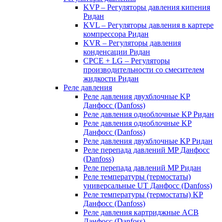
KVP – Регуляторы давления кипения
Ридан
KVL – Регуляторы давления в картере
компрессора Ридан
KVR – Регуляторы давления
конденсации Ридан
CPCE + LG – Регуляторы
производительности со смесителем
жидкости Ридан
Реле давления
Реле давления двухблочные KP
Данфосс (Danfoss)
Реле давления одноблочные KP Ридан
Реле давления одноблочные KP
Данфосс (Danfoss)
Реле давления двухблочные KP Ридан
Реле перепада давлений MP Данфосс
(Danfoss)
Реле перепада давлений MP Ридан
Реле температуры (термостаты)
универсальные UT Данфосс (Danfoss)
Реле температуры (термостаты) KP
Данфосс (Danfoss)
Реле давления картриджные ACB
Данфосс (Danfoss)