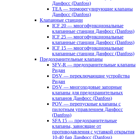
Данфосс (Danfoss)
TEA — терморегулирующие клапаны
Данфосс (Danfoss)
Клапанные станции
ICF 20 — многофункциональные
клапанные станции Данфосс (Danfoss)
ICF 25 — многофункциональные
клапанные станции Данфосс (Danfoss)
ICF 15 — многофункциональные
клапанные станции Данфосс (Danfoss)
Предохранительные клапаны
SFV-R — предохранительные клапаны
Ридан
DSV — переключающие устройства
Ридан
DSV — многоходовые запорные
клапаны для предохранительных
клапанов Данфосс (Danfoss)
POV — перепускные клапаны с
пилотным управлением Данфосс
(Danfoss)
SFA 15 — предохранительные
клапаны, зависящие от
противодавления с уставкой открытия
10-40 бар Данфосс (Danfoss)