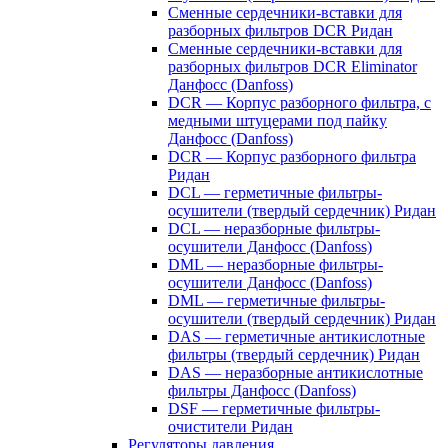
Сменные сердечники-вставки для
разборных фильтров DCR Ридан
Сменные сердечники-вставки для
разборных фильтров DCR Eliminator
Данфосс (Danfoss)
DCR — Корпус разборного фильтра, с
медными штуцерами под пайку
Данфосс (Danfoss)
DCR — Корпус разборного фильтра
Ридан
DCL — герметичные фильтры-
осушители (твердый сердечник) Ридан
DCL — неразборные фильтры-
осушители Данфосс (Danfoss)
DML — неразборные фильтры-
осушители Данфосс (Danfoss)
DML — герметичные фильтры-
осушители (твердый сердечник) Ридан
DAS — герметичные антикислотные
фильтры (твердый сердечник) Ридан
DAS — неразборные антикислотные
фильтры Данфосс (Danfoss)
DSF — герметичные фильтры-
очистители Ридан
Регуляторы давления