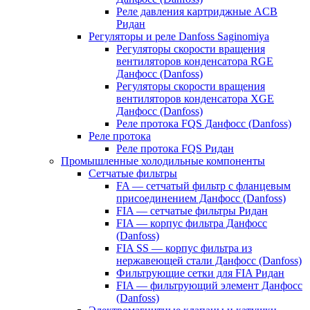
Реле давления картриджные ACB
Ридан
Регуляторы и реле Danfoss Saginomiya
Регуляторы скорости вращения
вентиляторов конденсатора RGE
Данфосс (Danfoss)
Регуляторы скорости вращения
вентиляторов конденсатора XGE
Данфосс (Danfoss)
Реле протока FQS Данфосс (Danfoss)
Реле протока
Реле протока FQS Ридан
Промышленные холодильные компоненты
Сетчатые фильтры
FA — сетчатый фильтр с фланцевым
присоединением Данфосс (Danfoss)
FIA — сетчатые фильтры Ридан
FIA — корпус фильтра Данфосс
(Danfoss)
FIA SS — корпус фильтра из
нержавеющей стали Данфосс (Danfoss)
Фильтрующие сетки для FIA Ридан
FIA — фильтрующий элемент Данфосс
(Danfoss)