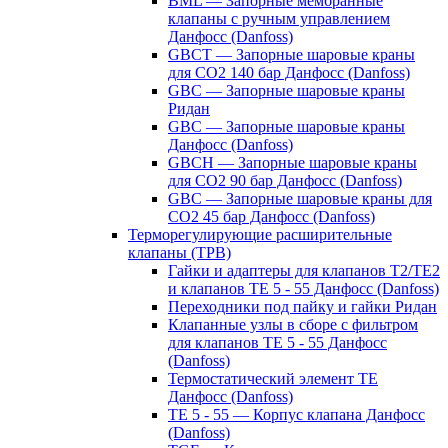
BML — Запорные мембранные
клапаны с ручным управлением
Данфосс (Danfoss)
GBCT — Запорные шаровые краны
для CO2 140 бар Данфосс (Danfoss)
GBC — Запорные шаровые краны
Ридан
GBC — Запорные шаровые краны
Данфосс (Danfoss)
GBCH — Запорные шаровые краны
для CO2 90 бар Данфосс (Danfoss)
GBC — Запорные шаровые краны для
CO2 45 бар Данфосс (Danfoss)
Терморегулирующие расширительные
клапаны (ТРВ)
Гайки и адаптеры для клапанов T2/TE2
и клапанов TE 5 - 55 Данфосс (Danfoss)
Переходники под пайку и гайки Ридан
Клапанные узлы в сборе с фильтром
для клапанов TE 5 - 55 Данфосс
(Danfoss)
Термостатический элемент TE
Данфосс (Danfoss)
TE 5 - 55 — Корпус клапана Данфосс
(Danfoss)