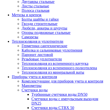
Двутавры стальные
Листы стальные
Полоса стальная
Метизы и крепеж
Болты шайбы и гайки
Гвозди строительные
Дюбели, анкеры и шурупы
Опоры подвижные стальные
Саморезы
Теплоизоляция и уплотнители
Герметики сантехнические
Каболка и сальниковые уплотнения
Паронит листовой
Резьбовые уплотнители
Теплоизоляция из вспененного каучука
Теплоизоляция из вспененного полиэтилена
Теплоизоляция из минеральной ваты
Приборы учета и контроля
Комплектующие для приборов учета и контроля
Манометры
Счетчики воды
Турбинные счетчики воды DN50
Счетчики воды с импульсным выходом
DN25
Счетчики воды СТВХ 50