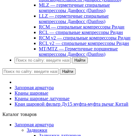
MLZ — герметичные спиральные
компрессоры Данфосс (Danfoss)
LLZ — герметичные спиральные
компрессоры Данфосс (Danfoss)
RCM — спиральные компрессоры Ридан
RCL — спиральные компрессоры Ридан
RCM v2 — спиральные компрессоры Ридан
RCL v2 — спиральные компрессоры Ридан
MT/MTZ — Герметичные поршневые
компрессоры Данфосс (Danfoss)
Найти
Найти
Запорная арматура
Краны шаровые
Краны шаровые латунные
Кран шаровой фильтр Ду15 муфта-муфта рычаг Китай
Каталог товаров
Запорная арматура
Задвижки
Задвижки латунные