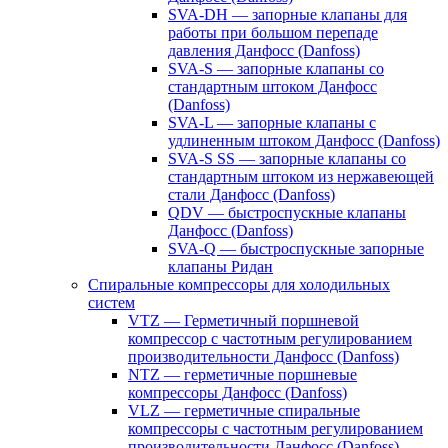
SVA-DH — запорные клапаны для
работы при большом перепаде
давления Данфосс (Danfoss)
SVA-S — запорные клапаны со
стандартным штоком Данфосс
(Danfoss)
SVA-L — запорные клапаны с
удлиненным штоком Данфосс (Danfoss)
SVA-S SS — запорные клапаны со
стандартным штоком из нержавеющей
стали Данфосс (Danfoss)
QDV — быстроспускные клапаны
Данфосс (Danfoss)
SVA-Q — быстроспускные запорные
клапаны Ридан
Спиральные компрессоры для холодильных
систем
VTZ — Герметичный поршневой
компрессор с частотным регулированием
производительности Данфосс (Danfoss)
NTZ — герметичные поршневые
компрессоры Данфосс (Danfoss)
VLZ — герметичные спиральные
компрессоры с частотным регулированием
производительности Данфосс (Danfoss)