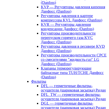
(Danfoss)
KVP — Регуляторы давления кипения
Данфосс (Danfoss)
Регуляторы давления в картере
компрессора KVL Данфосс (Danfoss)
KVR — Регуляторы давления
конденсации Данфосс (Danfoss)
Регуляторы производительности
перепуском горячего газа KVC
Данфосс (Danfoss)
Регуляторы давления в ресивере KVD
Данфосс (Danfoss)
Регуляторы производительности CPCE
со смесителями "жидкость-газ" LG
Данфосс (Danfoss)
Клапаны терморегулирующие
байпасные типа TUH/TCHE Данфосс
(Danfoss)
Фильтры
DFL — герметичные фильтры-
осушители (шариковая засыпка) Ридан
DFL_TW — герметичные фильтры-
осушители (шариковая засыпка) Ридан
DGL — герметичные фильтры-
осушители (шариковая засыпка) Ридан