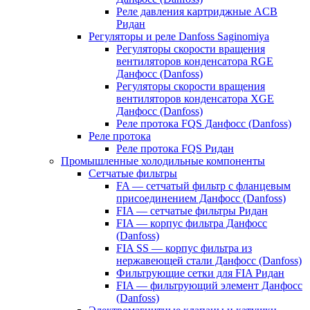
Реле давления картриджные ACB
Ридан
Регуляторы и реле Danfoss Saginomiya
Регуляторы скорости вращения
вентиляторов конденсатора RGE
Данфосс (Danfoss)
Регуляторы скорости вращения
вентиляторов конденсатора XGE
Данфосс (Danfoss)
Реле протока FQS Данфосс (Danfoss)
Реле протока
Реле протока FQS Ридан
Промышленные холодильные компоненты
Сетчатые фильтры
FA — сетчатый фильтр с фланцевым
присоединением Данфосс (Danfoss)
FIA — сетчатые фильтры Ридан
FIA — корпус фильтра Данфосс
(Danfoss)
FIA SS — корпус фильтра из
нержавеющей стали Данфосс (Danfoss)
Фильтрующие сетки для FIA Ридан
FIA — фильтрующий элемент Данфосс
(Danfoss)