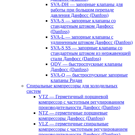
SVA-DH — запорные клапаны для
работы при большом перепаде
давления Данфосс (Danfoss)
SVA-S — запорные клапаны со
стандартным штоком Данфосс
(Danfoss)
SVA-L — запорные клапаны с
удлиненным штоком Данфосс (Danfoss)
SVA-S SS — запорные клапаны со
стандартным штоком из нержавеющей
стали Данфосс (Danfoss)
QDV — быстроспускные клапаны
Данфосс (Danfoss)
SVA-Q — быстроспускные запорные
клапаны Ридан
Спиральные компрессоры для холодильных
систем
VTZ — Герметичный поршневой
компрессор с частотным регулированием
производительности Данфосс (Danfoss)
NTZ — герметичные поршневые
компрессоры Данфосс (Danfoss)
VLZ — герметичные спиральные
компрессоры с частотным регулированием
производительности Данфосс (Danfoss)