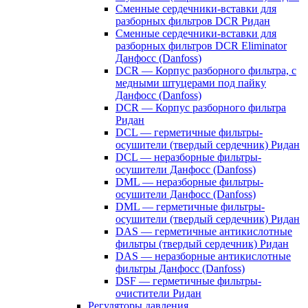
Сменные сердечники-вставки для
разборных фильтров DCR Ридан
Сменные сердечники-вставки для
разборных фильтров DCR Eliminator
Данфосс (Danfoss)
DCR — Корпус разборного фильтра, с
медными штуцерами под пайку
Данфосс (Danfoss)
DCR — Корпус разборного фильтра
Ридан
DCL — герметичные фильтры-
осушители (твердый сердечник) Ридан
DCL — неразборные фильтры-
осушители Данфосс (Danfoss)
DML — неразборные фильтры-
осушители Данфосс (Danfoss)
DML — герметичные фильтры-
осушители (твердый сердечник) Ридан
DAS — герметичные антикислотные
фильтры (твердый сердечник) Ридан
DAS — неразборные антикислотные
фильтры Данфосс (Danfoss)
DSF — герметичные фильтры-
очистители Ридан
Регуляторы давления