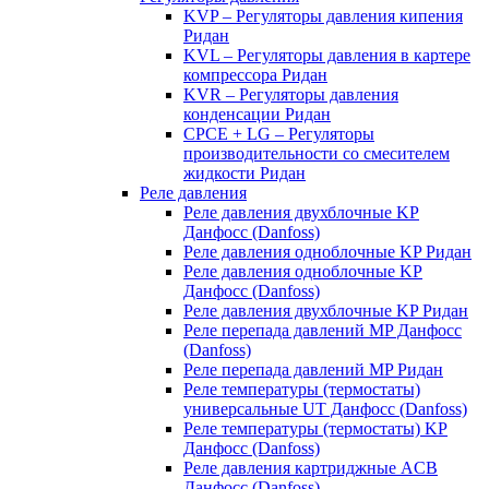
KVP – Регуляторы давления кипения
Ридан
KVL – Регуляторы давления в картере
компрессора Ридан
KVR – Регуляторы давления
конденсации Ридан
CPCE + LG – Регуляторы
производительности со смесителем
жидкости Ридан
Реле давления
Реле давления двухблочные KP
Данфосс (Danfoss)
Реле давления одноблочные KP Ридан
Реле давления одноблочные KP
Данфосс (Danfoss)
Реле давления двухблочные KP Ридан
Реле перепада давлений MP Данфосс
(Danfoss)
Реле перепада давлений MP Ридан
Реле температуры (термостаты)
универсальные UT Данфосс (Danfoss)
Реле температуры (термостаты) KP
Данфосс (Danfoss)
Реле давления картриджные ACB
Данфосс (Danfoss)