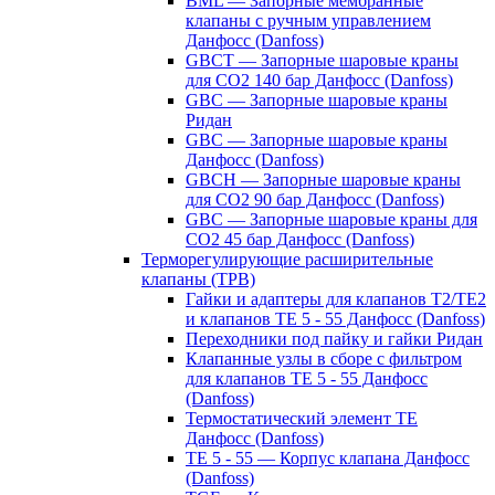
BML — Запорные мембранные
клапаны с ручным управлением
Данфосс (Danfoss)
GBCT — Запорные шаровые краны
для CO2 140 бар Данфосс (Danfoss)
GBC — Запорные шаровые краны
Ридан
GBC — Запорные шаровые краны
Данфосс (Danfoss)
GBCH — Запорные шаровые краны
для CO2 90 бар Данфосс (Danfoss)
GBC — Запорные шаровые краны для
CO2 45 бар Данфосс (Danfoss)
Терморегулирующие расширительные
клапаны (ТРВ)
Гайки и адаптеры для клапанов T2/TE2
и клапанов TE 5 - 55 Данфосс (Danfoss)
Переходники под пайку и гайки Ридан
Клапанные узлы в сборе с фильтром
для клапанов TE 5 - 55 Данфосс
(Danfoss)
Термостатический элемент TE
Данфосс (Danfoss)
TE 5 - 55 — Корпус клапана Данфосс
(Danfoss)