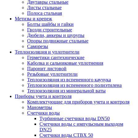
Двутавры стальные
Листы стальные
Полоса стальная
Метизы и крепеж
Болты шайбы и гайки
Гвозди строительные
Дюбели, анкеры и шурупы
Опоры подвижные стальные
Саморезы
Теплоизоляция и уплотнители
Герметики сантехнические
Каболка и сальниковые уплотнения
Паронит листовой
Резьбовые уплотнители
Теплоизоляция из вспененного каучука
Теплоизоляция из вспененного полиэтилена
Теплоизоляция из минеральной ваты
Приборы учета и контроля
Комплектующие для приборов учета и контроля
Манометры
Счетчики воды
Турбинные счетчики воды DN50
Счетчики воды с импульсным выходом
DN25
Счетчики воды СТВХ 50