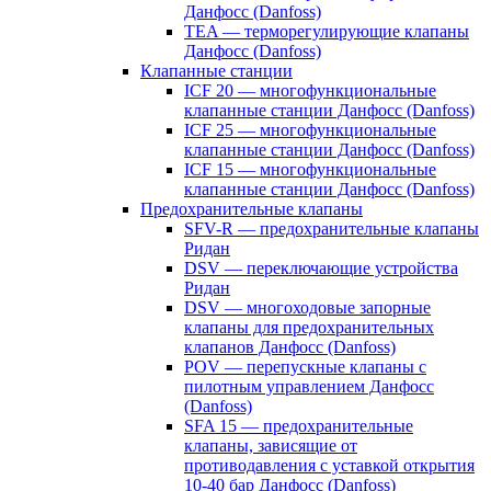
Данфосс (Danfoss)
TEA — терморегулирующие клапаны
Данфосс (Danfoss)
Клапанные станции
ICF 20 — многофункциональные
клапанные станции Данфосс (Danfoss)
ICF 25 — многофункциональные
клапанные станции Данфосс (Danfoss)
ICF 15 — многофункциональные
клапанные станции Данфосс (Danfoss)
Предохранительные клапаны
SFV-R — предохранительные клапаны
Ридан
DSV — переключающие устройства
Ридан
DSV — многоходовые запорные
клапаны для предохранительных
клапанов Данфосс (Danfoss)
POV — перепускные клапаны с
пилотным управлением Данфосс
(Danfoss)
SFA 15 — предохранительные
клапаны, зависящие от
противодавления с уставкой открытия
10-40 бар Данфосс (Danfoss)