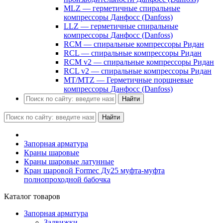
MLZ — герметичные спиральные
компрессоры Данфосс (Danfoss)
LLZ — герметичные спиральные
компрессоры Данфосс (Danfoss)
RCM — спиральные компрессоры Ридан
RCL — спиральные компрессоры Ридан
RCM v2 — спиральные компрессоры Ридан
RCL v2 — спиральные компрессоры Ридан
MT/MTZ — Герметичные поршневые
компрессоры Данфосс (Danfoss)
Найти
Найти
Запорная арматура
Краны шаровые
Краны шаровые латунные
Кран шаровой Formec Ду25 муфта-муфта
полнопроходной бабочка
Каталог товаров
Запорная арматура
Задвижки