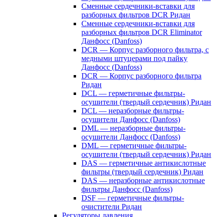
Сменные сердечники-вставки для
разборных фильтров DCR Ридан
Сменные сердечники-вставки для
разборных фильтров DCR Eliminator
Данфосс (Danfoss)
DCR — Корпус разборного фильтра, с
медными штуцерами под пайку
Данфосс (Danfoss)
DCR — Корпус разборного фильтра
Ридан
DCL — герметичные фильтры-
осушители (твердый сердечник) Ридан
DCL — неразборные фильтры-
осушители Данфосс (Danfoss)
DML — неразборные фильтры-
осушители Данфосс (Danfoss)
DML — герметичные фильтры-
осушители (твердый сердечник) Ридан
DAS — герметичные антикислотные
фильтры (твердый сердечник) Ридан
DAS — неразборные антикислотные
фильтры Данфосс (Danfoss)
DSF — герметичные фильтры-
очистители Ридан
Регуляторы давления