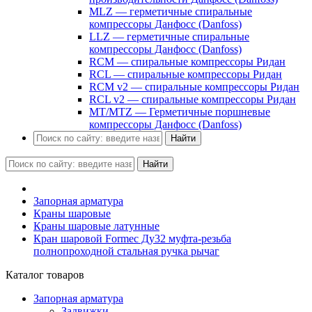
MLZ — герметичные спиральные
компрессоры Данфосс (Danfoss)
LLZ — герметичные спиральные
компрессоры Данфосс (Danfoss)
RCM — спиральные компрессоры Ридан
RCL — спиральные компрессоры Ридан
RCM v2 — спиральные компрессоры Ридан
RCL v2 — спиральные компрессоры Ридан
MT/MTZ — Герметичные поршневые
компрессоры Данфосс (Danfoss)
Найти
Найти
Запорная арматура
Краны шаровые
Краны шаровые латунные
Кран шаровой Formec Ду32 муфта-резьба
полнопроходной стальная ручка рычаг
Каталог товаров
Запорная арматура
Задвижки