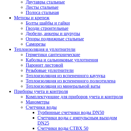
Двутавры стальные
Листы стальные
Полоса стальная
Метизы и крепеж
Болты шайбы и гайки
Гвозди строительные
Дюбели, анкеры и шурупы
Опоры подвижные стальные
Саморезы
Теплоизоляция и уплотнители
Герметики сантехнические
Каболка и сальниковые уплотнения
Паронит листовой
Резьбовые уплотнители
Теплоизоляция из вспененного каучука
Теплоизоляция из вспененного полиэтилена
Теплоизоляция из минеральной ваты
Приборы учета и контроля
Комплектующие для приборов учета и контроля
Манометры
Счетчики воды
Турбинные счетчики воды DN50
Счетчики воды с импульсным выходом
DN25
Счетчики воды СТВХ 50