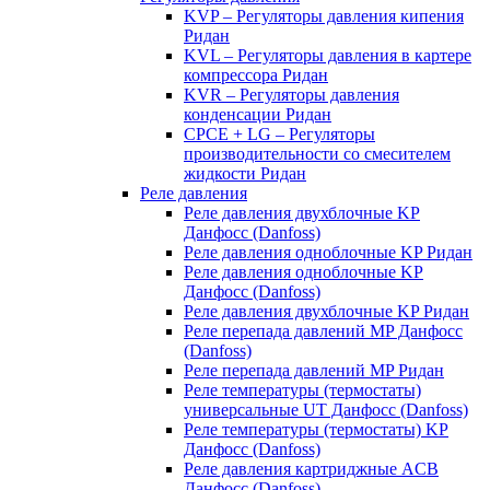
KVP – Регуляторы давления кипения
Ридан
KVL – Регуляторы давления в картере
компрессора Ридан
KVR – Регуляторы давления
конденсации Ридан
CPCE + LG – Регуляторы
производительности со смесителем
жидкости Ридан
Реле давления
Реле давления двухблочные KP
Данфосс (Danfoss)
Реле давления одноблочные KP Ридан
Реле давления одноблочные KP
Данфосс (Danfoss)
Реле давления двухблочные KP Ридан
Реле перепада давлений MP Данфосс
(Danfoss)
Реле перепада давлений MP Ридан
Реле температуры (термостаты)
универсальные UT Данфосс (Danfoss)
Реле температуры (термостаты) KP
Данфосс (Danfoss)
Реле давления картриджные ACB
Данфосс (Danfoss)