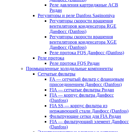
Реле давления картриджные ACB
Ридан
Регуляторы и реле Danfoss Saginomiya
Регуляторы скорости вращения
вентиляторов конденсатора RGE
Данфосс (Danfoss)
Регуляторы скорости вращения
вентиляторов конденсатора XGE
Данфосс (Danfoss)
Реле протока FQS Данфосс (Danfoss)
Реле протока
Реле протока FQS Ридан
Промышленные холодильные компоненты
Сетчатые фильтры
FA — сетчатый фильтр с фланцевым
присоединением Данфосс (Danfoss)
FIA — сетчатые фильтры Ридан
FIA — корпус фильтра Данфосс
(Danfoss)
FIA SS — корпус фильтра из
нержавеющей стали Данфосс (Danfoss)
Фильтрующие сетки для FIA Ридан
FIA — фильтрующий элемент Данфосс
(Danfoss)