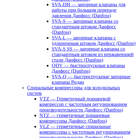
SVA-DH — запорные клапаны для
работы при большом перепаде
давления Данфосс (Danfoss)
SVA-S — запорные клапаны со
стандартным штоком Данфосс
(Danfoss)
SVA-L — запорные клапаны с
удлиненным штоком Данфосс (Danfoss)
SVA-S SS — запорные клапаны со
стандартным штоком из нержавеющей
стали Данфосс (Danfoss)
QDV — быстроспускные клапаны
Данфосс (Danfoss)
SVA-Q — быстроспускные запорные
клапаны Ридан
Спиральные компрессоры для холодильных
систем
VTZ — Герметичный поршневой
компрессор с частотным регулированием
производительности Данфосс (Danfoss)
NTZ — герметичные поршневые
компрессоры Данфосс (Danfoss)
VLZ — герметичные спиральные
компрессоры с частотным регулированием
производительности Данфосс (Danfoss)