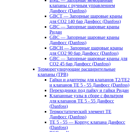
BML — Запорные мембранные
клапаны с ручным управлением
Данфосс (Danfoss)
GBCT — Запорные шаровые краны
для CO2 140 бар Данфосс (Danfoss)
GBC — Запорные шаровые краны
Ридан
GBC — Запорные шаровые краны
Данфосс (Danfoss)
GBCH — Запорные шаровые краны
для CO2 90 бар Данфосс (Danfoss)
GBC — Запорные шаровые краны для
CO2 45 бар Данфосс (Danfoss)
Терморегулирующие расширительные
клапаны (ТРВ)
Гайки и адаптеры для клапанов T2/TE2
и клапанов TE 5 - 55 Данфосс (Danfoss)
Переходники под пайку и гайки Ридан
Клапанные узлы в сборе с фильтром
для клапанов TE 5 - 55 Данфосс
(Danfoss)
Термостатический элемент TE
Данфосс (Danfoss)
TE 5 - 55 — Корпус клапана Данфосс
(Danfoss)