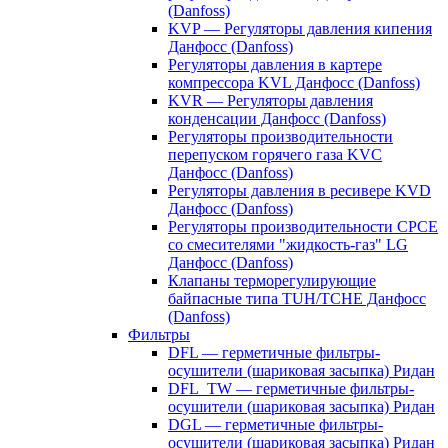
(Danfoss)
KVP — Регуляторы давления кипения
Данфосс (Danfoss)
Регуляторы давления в картере
компрессора KVL Данфосс (Danfoss)
KVR — Регуляторы давления
конденсации Данфосс (Danfoss)
Регуляторы производительности
перепуском горячего газа KVC
Данфосс (Danfoss)
Регуляторы давления в ресивере KVD
Данфосс (Danfoss)
Регуляторы производительности CPCE
со смесителями "жидкость-газ" LG
Данфосс (Danfoss)
Клапаны терморегулирующие
байпасные типа TUH/TCHE Данфосс
(Danfoss)
Фильтры
DFL — герметичные фильтры-
осушители (шариковая засыпка) Ридан
DFL_TW — герметичные фильтры-
осушители (шариковая засыпка) Ридан
DGL — герметичные фильтры-
осушители (шариковая засыпка) Ридан