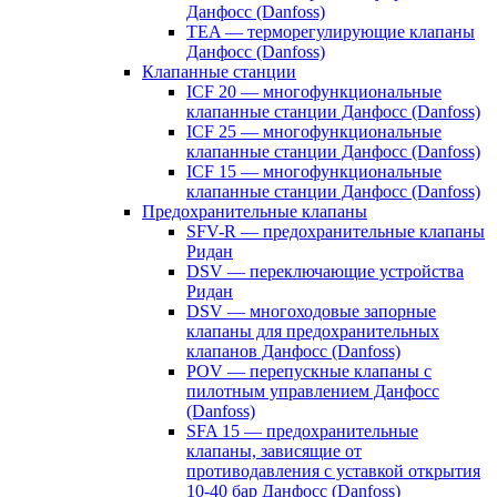
Данфосс (Danfoss)
TEA — терморегулирующие клапаны
Данфосс (Danfoss)
Клапанные станции
ICF 20 — многофункциональные
клапанные станции Данфосс (Danfoss)
ICF 25 — многофункциональные
клапанные станции Данфосс (Danfoss)
ICF 15 — многофункциональные
клапанные станции Данфосс (Danfoss)
Предохранительные клапаны
SFV-R — предохранительные клапаны
Ридан
DSV — переключающие устройства
Ридан
DSV — многоходовые запорные
клапаны для предохранительных
клапанов Данфосс (Danfoss)
POV — перепускные клапаны с
пилотным управлением Данфосс
(Danfoss)
SFA 15 — предохранительные
клапаны, зависящие от
противодавления с уставкой открытия
10-40 бар Данфосс (Danfoss)