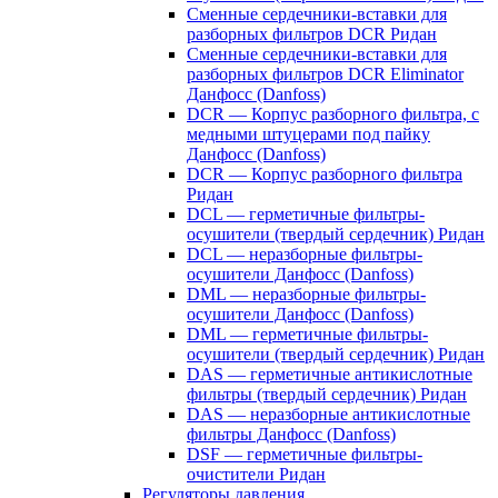
Сменные сердечники-вставки для
разборных фильтров DCR Ридан
Сменные сердечники-вставки для
разборных фильтров DCR Eliminator
Данфосс (Danfoss)
DCR — Корпус разборного фильтра, с
медными штуцерами под пайку
Данфосс (Danfoss)
DCR — Корпус разборного фильтра
Ридан
DCL — герметичные фильтры-
осушители (твердый сердечник) Ридан
DCL — неразборные фильтры-
осушители Данфосс (Danfoss)
DML — неразборные фильтры-
осушители Данфосс (Danfoss)
DML — герметичные фильтры-
осушители (твердый сердечник) Ридан
DAS — герметичные антикислотные
фильтры (твердый сердечник) Ридан
DAS — неразборные антикислотные
фильтры Данфосс (Danfoss)
DSF — герметичные фильтры-
очистители Ридан
Регуляторы давления