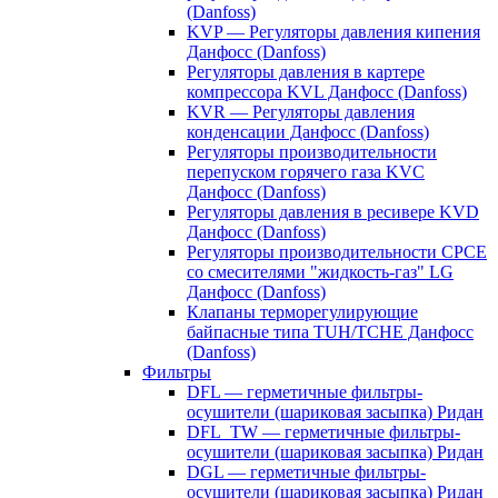
(Danfoss)
KVP — Регуляторы давления кипения
Данфосс (Danfoss)
Регуляторы давления в картере
компрессора KVL Данфосс (Danfoss)
KVR — Регуляторы давления
конденсации Данфосс (Danfoss)
Регуляторы производительности
перепуском горячего газа KVC
Данфосс (Danfoss)
Регуляторы давления в ресивере KVD
Данфосс (Danfoss)
Регуляторы производительности CPCE
со смесителями "жидкость-газ" LG
Данфосс (Danfoss)
Клапаны терморегулирующие
байпасные типа TUH/TCHE Данфосс
(Danfoss)
Фильтры
DFL — герметичные фильтры-
осушители (шариковая засыпка) Ридан
DFL_TW — герметичные фильтры-
осушители (шариковая засыпка) Ридан
DGL — герметичные фильтры-
осушители (шариковая засыпка) Ридан