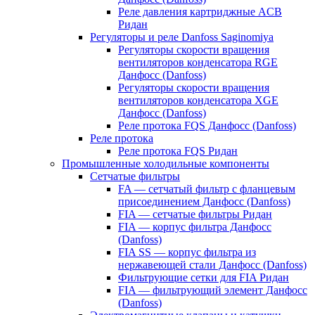
Реле давления картриджные ACB
Ридан
Регуляторы и реле Danfoss Saginomiya
Регуляторы скорости вращения
вентиляторов конденсатора RGE
Данфосс (Danfoss)
Регуляторы скорости вращения
вентиляторов конденсатора XGE
Данфосс (Danfoss)
Реле протока FQS Данфосс (Danfoss)
Реле протока
Реле протока FQS Ридан
Промышленные холодильные компоненты
Сетчатые фильтры
FA — сетчатый фильтр с фланцевым
присоединением Данфосс (Danfoss)
FIA — сетчатые фильтры Ридан
FIA — корпус фильтра Данфосс
(Danfoss)
FIA SS — корпус фильтра из
нержавеющей стали Данфосс (Danfoss)
Фильтрующие сетки для FIA Ридан
FIA — фильтрующий элемент Данфосс
(Danfoss)