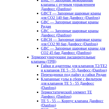
BML — Запорные мембранные
клапаны с ручным управлением
Данфосс (Danfoss)
GBCT — Запорные шаровые краны
для CO2 140 бар Данфосс (Danfoss)
GBC — Запорные шаровые краны
Ридан
GBC — Запорные шаровые краны
Данфосс (Danfoss)
GBCH — Запорные шаровые краны
для CO2 90 бар Данфосс (Danfoss)
GBC — Запорные шаровые краны для
CO2 45 бар Данфосс (Danfoss)
Терморегулирующие расширительные
клапаны (ТРВ)
Гайки и адаптеры для клапанов T2/TE2
и клапанов TE 5 - 55 Данфосс (Danfoss)
Переходники под пайку и гайки Ридан
Клапанные узлы в сборе с фильтром
для клапанов TE 5 - 55 Данфосс
(Danfoss)
Термостатический элемент TE
Данфосс (Danfoss)
TE 5 - 55 — Корпус клапана Данфосс
(Danfoss)