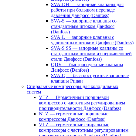
SVA-DH — запорные клапаны для
работы при большом перепаде
давления Данфосс (Danfoss)
SVA-S — запорные клапаны со
стандартным штоком Данфосс
(Danfoss)
SVA-L — запорные клапаны с
удлиненным штоком Данфосс (Danfoss)
SVA-S SS — запорные клапаны со
стандартным штоком из нержавеющей
стали Данфосс (Danfoss)
QDV — быстроспускные клапаны
Данфосс (Danfoss)
SVA-Q — быстроспускные запорные
клапаны Ридан
Спиральные компрессоры для холодильных
систем
VTZ — Герметичный поршневой
компрессор с частотным регулированием
производительности Данфосс (Danfoss)
NTZ — герметичные поршневые
компрессоры Данфосс (Danfoss)
VLZ — герметичные спиральные
компрессоры с частотным регулированием
производительности Данфосс (Danfoss)