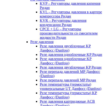
KVP – Регуляторы давления кипения
Ридан
KVL – Регуляторы давления в картере
компрессора Ридан
KVR – Регуляторы давления
конденсации Ридан
CPCE + LG – Регуляторы
производительности со смесителем
жидкости Ридан
Реле давления
Реле давления двухблочные KP
Данфосс (Danfoss)
Реле давления одноблочные KP Ридан
Реле давления одноблочные KP
Данфосс (Danfoss)
Реле давления двухблочные KP Ридан
Реле перепада давлений MP Данфосс
(Danfoss)
Реле перепада давлений MP Ридан
Реле температуры (термостаты)
универсальные UT Данфосс (Danfoss)
Реле температуры (термостаты) KP
Данфосс (Danfoss)
Реле давления картриджные ACB
Данфосс (Danfoss)