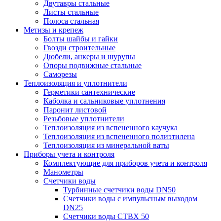
Двутавры стальные
Листы стальные
Полоса стальная
Метизы и крепеж
Болты шайбы и гайки
Гвозди строительные
Дюбели, анкеры и шурупы
Опоры подвижные стальные
Саморезы
Теплоизоляция и уплотнители
Герметики сантехнические
Каболка и сальниковые уплотнения
Паронит листовой
Резьбовые уплотнители
Теплоизоляция из вспененного каучука
Теплоизоляция из вспененного полиэтилена
Теплоизоляция из минеральной ваты
Приборы учета и контроля
Комплектующие для приборов учета и контроля
Манометры
Счетчики воды
Турбинные счетчики воды DN50
Счетчики воды с импульсным выходом
DN25
Счетчики воды СТВХ 50