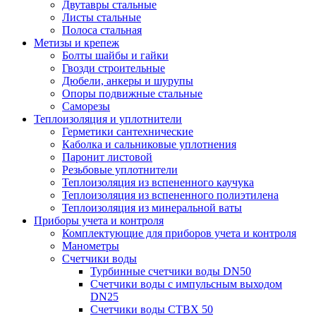
Двутавры стальные
Листы стальные
Полоса стальная
Метизы и крепеж
Болты шайбы и гайки
Гвозди строительные
Дюбели, анкеры и шурупы
Опоры подвижные стальные
Саморезы
Теплоизоляция и уплотнители
Герметики сантехнические
Каболка и сальниковые уплотнения
Паронит листовой
Резьбовые уплотнители
Теплоизоляция из вспененного каучука
Теплоизоляция из вспененного полиэтилена
Теплоизоляция из минеральной ваты
Приборы учета и контроля
Комплектующие для приборов учета и контроля
Манометры
Счетчики воды
Турбинные счетчики воды DN50
Счетчики воды с импульсным выходом
DN25
Счетчики воды СТВХ 50