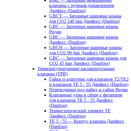
BML — Запорные мембранные
клапаны с ручным управлением
Данфосс (Danfoss)
GBCT — Запорные шаровые краны
для CO2 140 бар Данфосс (Danfoss)
GBC — Запорные шаровые краны
Ридан
GBC — Запорные шаровые краны
Данфосс (Danfoss)
GBCH — Запорные шаровые краны
для CO2 90 бар Данфосс (Danfoss)
GBC — Запорные шаровые краны для
CO2 45 бар Данфосс (Danfoss)
Терморегулирующие расширительные
клапаны (ТРВ)
Гайки и адаптеры для клапанов T2/TE2
и клапанов TE 5 - 55 Данфосс (Danfoss)
Переходники под пайку и гайки Ридан
Клапанные узлы в сборе с фильтром
для клапанов TE 5 - 55 Данфосс
(Danfoss)
Термостатический элемент TE
Данфосс (Danfoss)
TE 5 - 55 — Корпус клапана Данфосс
(Danfoss)