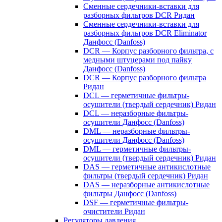
Сменные сердечники-вставки для
разборных фильтров DCR Ридан
Сменные сердечники-вставки для
разборных фильтров DCR Eliminator
Данфосс (Danfoss)
DCR — Корпус разборного фильтра, с
медными штуцерами под пайку
Данфосс (Danfoss)
DCR — Корпус разборного фильтра
Ридан
DCL — герметичные фильтры-
осушители (твердый сердечник) Ридан
DCL — неразборные фильтры-
осушители Данфосс (Danfoss)
DML — неразборные фильтры-
осушители Данфосс (Danfoss)
DML — герметичные фильтры-
осушители (твердый сердечник) Ридан
DAS — герметичные антикислотные
фильтры (твердый сердечник) Ридан
DAS — неразборные антикислотные
фильтры Данфосс (Danfoss)
DSF — герметичные фильтры-
очистители Ридан
Регуляторы давления