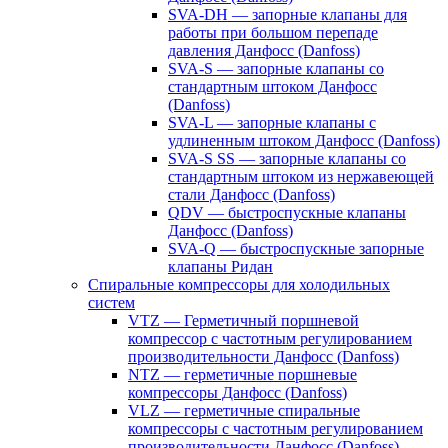
SVA-DH — запорные клапаны для
работы при большом перепаде
давления Данфосс (Danfoss)
SVA-S — запорные клапаны со
стандартным штоком Данфосс
(Danfoss)
SVA-L — запорные клапаны с
удлиненным штоком Данфосс (Danfoss)
SVA-S SS — запорные клапаны со
стандартным штоком из нержавеющей
стали Данфосс (Danfoss)
QDV — быстроспускные клапаны
Данфосс (Danfoss)
SVA-Q — быстроспускные запорные
клапаны Ридан
Спиральные компрессоры для холодильных
систем
VTZ — Герметичный поршневой
компрессор с частотным регулированием
производительности Данфосс (Danfoss)
NTZ — герметичные поршневые
компрессоры Данфосс (Danfoss)
VLZ — герметичные спиральные
компрессоры с частотным регулированием
производительности Данфосс (Danfoss)