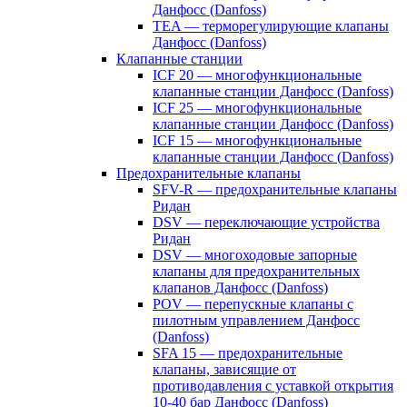
Данфосс (Danfoss)
TEA — терморегулирующие клапаны
Данфосс (Danfoss)
Клапанные станции
ICF 20 — многофункциональные
клапанные станции Данфосс (Danfoss)
ICF 25 — многофункциональные
клапанные станции Данфосс (Danfoss)
ICF 15 — многофункциональные
клапанные станции Данфосс (Danfoss)
Предохранительные клапаны
SFV-R — предохранительные клапаны
Ридан
DSV — переключающие устройства
Ридан
DSV — многоходовые запорные
клапаны для предохранительных
клапанов Данфосс (Danfoss)
POV — перепускные клапаны с
пилотным управлением Данфосс
(Danfoss)
SFA 15 — предохранительные
клапаны, зависящие от
противодавления с уставкой открытия
10-40 бар Данфосс (Danfoss)