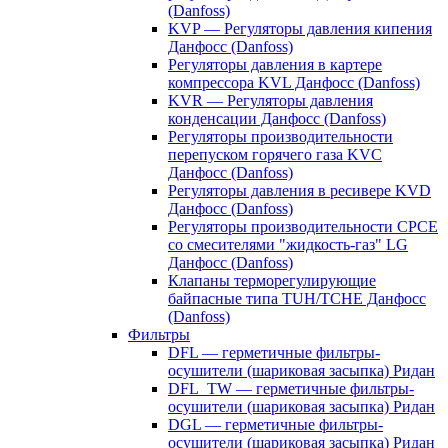
(Danfoss)
KVP — Регуляторы давления кипения
Данфосс (Danfoss)
Регуляторы давления в картере
компрессора KVL Данфосс (Danfoss)
KVR — Регуляторы давления
конденсации Данфосс (Danfoss)
Регуляторы производительности
перепуском горячего газа KVC
Данфосс (Danfoss)
Регуляторы давления в ресивере KVD
Данфосс (Danfoss)
Регуляторы производительности CPCE
со смесителями "жидкость-газ" LG
Данфосс (Danfoss)
Клапаны терморегулирующие
байпасные типа TUH/TCHE Данфосс
(Danfoss)
Фильтры
DFL — герметичные фильтры-
осушители (шариковая засыпка) Ридан
DFL_TW — герметичные фильтры-
осушители (шариковая засыпка) Ридан
DGL — герметичные фильтры-
осушители (шариковая засыпка) Ридан