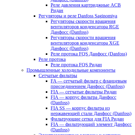
Реле давления картриджные ACB
Ридан
Регуляторы и реле Danfoss Saginomiya
Регуляторы скорости вращения
вентиляторов конденсатора RGE
Данфосс (Danfoss)
Регуляторы скорости вращения
вентиляторов конденсатора XGE
Данфосс (Danfoss)
Реле протока FQS Данфосс (Danfoss)
Реле протока
Реле протока FQS Ридан
Промышленные холодильные компоненты
Сетчатые фильтры
FA — сетчатый фильтр с фланцевым
присоединением Данфосс (Danfoss)
FIA — сетчатые фильтры Ридан
FIA — корпус фильтра Данфосс
(Danfoss)
FIA SS — корпус фильтра из
нержавеющей стали Данфосс (Danfoss)
Фильтрующие сетки для FIA Ридан
FIA — фильтрующий элемент Данфосс
(Danfoss)