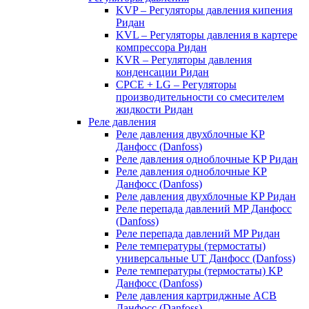
KVP – Регуляторы давления кипения
Ридан
KVL – Регуляторы давления в картере
компрессора Ридан
KVR – Регуляторы давления
конденсации Ридан
CPCE + LG – Регуляторы
производительности со смесителем
жидкости Ридан
Реле давления
Реле давления двухблочные KP
Данфосс (Danfoss)
Реле давления одноблочные KP Ридан
Реле давления одноблочные KP
Данфосс (Danfoss)
Реле давления двухблочные KP Ридан
Реле перепада давлений MP Данфосс
(Danfoss)
Реле перепада давлений MP Ридан
Реле температуры (термостаты)
универсальные UT Данфосс (Danfoss)
Реле температуры (термостаты) KP
Данфосс (Danfoss)
Реле давления картриджные ACB
Данфосс (Danfoss)