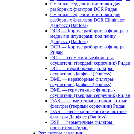
Сменные сердечники-вставки для
разборных фильтров DCR Ридан
Сменные сердечники-вставки для
разборных фильтров DCR Eliminator
Данфосс (Danfoss)
DCR — Корпус разборного фильтра, с
медными штуцерами под пайку
Данфосс (Danfoss)
DCR — Корпус разборного фильтра
Ридан
DCL — герметичные фильтры-
осушители (твердый сердечник) Ридан
DCL — неразборные фильтры-
осушители Данфосс (Danfoss)
DML — неразборные фильтры-
осушители Данфосс (Danfoss)
DML — герметичные фильтры-
осушители (твердый сердечник) Ридан
DAS — герметичные антикислотные
фильтры (твердый сердечник) Ридан
DAS — неразборные антикислотные
фильтры Данфосс (Danfoss)
DSF — герметичные фильтры-
очистители Ридан
Регуляторы давления