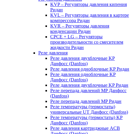
KVP – Регуляторы давления кипения
Ридан
KVL – Регуляторы давления в картере
компрессора Ридан
KVR – Регуляторы давления
конденсации Ридан
CPCE + LG – Регуляторы
производительности со смесителем
жидкости Ридан
Реле давления
Реле давления двухблочные KP
Данфосс (Danfoss)
Реле давления одноблочные KP Ридан
Реле давления одноблочные KP
Данфосс (Danfoss)
Реле давления двухблочные KP Ридан
Реле перепада давлений MP Данфосс
(Danfoss)
Реле перепада давлений MP Ридан
Реле температуры (термостаты)
универсальные UT Данфосс (Danfoss)
Реле температуры (термостаты) KP
Данфосс (Danfoss)
Реле давления картриджные ACB
Данфосс (Danfoss)