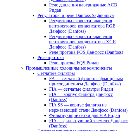
Реле давления картриджные ACB
Ридан
Регуляторы и реле Danfoss Saginomiya
Регуляторы скорости вращения
вентиляторов конденсатора RGE
Данфосс (Danfoss)
Регуляторы скорости вращения
вентиляторов конденсатора XGE
Данфосс (Danfoss)
Реле протока FQS Данфосс (Danfoss)
Реле протока
Реле протока FQS Ридан
Промышленные холодильные компоненты
Сетчатые фильтры
FA — сетчатый фильтр с фланцевым
присоединением Данфосс (Danfoss)
FIA — сетчатые фильтры Ридан
FIA — корпус фильтра Данфосс
(Danfoss)
FIA SS — корпус фильтра из
нержавеющей стали Данфосс (Danfoss)
Фильтрующие сетки для FIA Ридан
FIA — фильтрующий элемент Данфосс
(Danfoss)