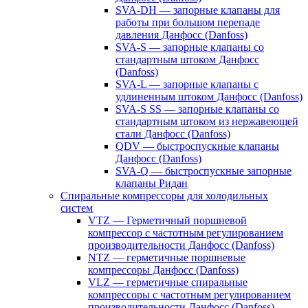
SVA-DH — запорные клапаны для
работы при большом перепаде
давления Данфосс (Danfoss)
SVA-S — запорные клапаны со
стандартным штоком Данфосс
(Danfoss)
SVA-L — запорные клапаны с
удлиненным штоком Данфосс (Danfoss)
SVA-S SS — запорные клапаны со
стандартным штоком из нержавеющей
стали Данфосс (Danfoss)
QDV — быстроспускные клапаны
Данфосс (Danfoss)
SVA-Q — быстроспускные запорные
клапаны Ридан
Спиральные компрессоры для холодильных
систем
VTZ — Герметичный поршневой
компрессор с частотным регулированием
производительности Данфосс (Danfoss)
NTZ — герметичные поршневые
компрессоры Данфосс (Danfoss)
VLZ — герметичные спиральные
компрессоры с частотным регулированием
производительности Данфосс (Danfoss)