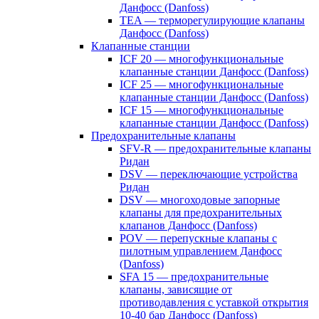
Данфосс (Danfoss)
TEA — терморегулирующие клапаны
Данфосс (Danfoss)
Клапанные станции
ICF 20 — многофункциональные
клапанные станции Данфосс (Danfoss)
ICF 25 — многофункциональные
клапанные станции Данфосс (Danfoss)
ICF 15 — многофункциональные
клапанные станции Данфосс (Danfoss)
Предохранительные клапаны
SFV-R — предохранительные клапаны
Ридан
DSV — переключающие устройства
Ридан
DSV — многоходовые запорные
клапаны для предохранительных
клапанов Данфосс (Danfoss)
POV — перепускные клапаны с
пилотным управлением Данфосс
(Danfoss)
SFA 15 — предохранительные
клапаны, зависящие от
противодавления с уставкой открытия
10-40 бар Данфосс (Danfoss)