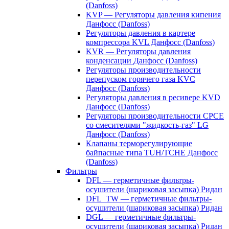
(Danfoss)
KVP — Регуляторы давления кипения
Данфосс (Danfoss)
Регуляторы давления в картере
компрессора KVL Данфосс (Danfoss)
KVR — Регуляторы давления
конденсации Данфосс (Danfoss)
Регуляторы производительности
перепуском горячего газа KVC
Данфосс (Danfoss)
Регуляторы давления в ресивере KVD
Данфосс (Danfoss)
Регуляторы производительности CPCE
со смесителями "жидкость-газ" LG
Данфосс (Danfoss)
Клапаны терморегулирующие
байпасные типа TUH/TCHE Данфосс
(Danfoss)
Фильтры
DFL — герметичные фильтры-
осушители (шариковая засыпка) Ридан
DFL_TW — герметичные фильтры-
осушители (шариковая засыпка) Ридан
DGL — герметичные фильтры-
осушители (шариковая засыпка) Ридан