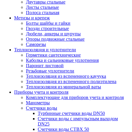
Двутавры стальные
Листы стальные
Полоса стальная
Метизы и крепеж
Болты шайбы и гайки
Гвозди строительные
Дюбели, анкеры и шурупы
Опоры подвижные стальные
Саморезы
Теплоизоляция и уплотнители
Герметики сантехнические
Каболка и сальниковые уплотнения
Паронит листовой
Резьбовые уплотнители
Теплоизоляция из вспененного каучука
Теплоизоляция из вспененного полиэтилена
Теплоизоляция из минеральной ваты
Приборы учета и контроля
Комплектующие для приборов учета и контроля
Манометры
Счетчики воды
Турбинные счетчики воды DN50
Счетчики воды с импульсным выходом
DN25
Счетчики воды СТВХ 50