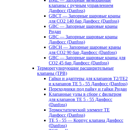
BML — Запорные мембранные
клапаны с ручным управлением
Данфосс (Danfoss)
GBCT — Запорные шаровые краны
для CO2 140 бар Данфосс (Danfoss)
GBC — Запорные шаровые краны
Ридан
GBC — Запорные шаровые краны
Данфосс (Danfoss)
GBCH — Запорные шаровые краны
для CO2 90 бар Данфосс (Danfoss)
GBC — Запорные шаровые краны для
CO2 45 бар Данфосс (Danfoss)
Терморегулирующие расширительные
клапаны (ТРВ)
Гайки и адаптеры для клапанов T2/TE2
и клапанов TE 5 - 55 Данфосс (Danfoss)
Переходники под пайку и гайки Ридан
Клапанные узлы в сборе с фильтром
для клапанов TE 5 - 55 Данфосс
(Danfoss)
Термостатический элемент TE
Данфосс (Danfoss)
TE 5 - 55 — Корпус клапана Данфосс
(Danfoss)