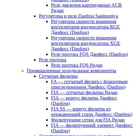
Реле давления картриджные ACB
Ридан
Регуляторы и реле Danfoss Saginomiya
Регуляторы скорости вращения
вентиляторов конденсатора RGE
Данфосс (Danfoss)
Регуляторы скорости вращения
вентиляторов конденсатора XGE
Данфосс (Danfoss)
Реле протока FQS Данфосс (Danfoss)
Реле протока
Реле протока FQS Ридан
Промышленные холодильные компоненты
Сетчатые фильтры
FA — сетчатый фильтр с фланцевым
присоединением Данфосс (Danfoss)
FIA — сетчатые фильтры Ридан
FIA — корпус фильтра Данфосс
(Danfoss)
FIA SS — корпус фильтра из
нержавеющей стали Данфосс (Danfoss)
Фильтрующие сетки для FIA Ридан
FIA — фильтрующий элемент Данфосс
(Danfoss)