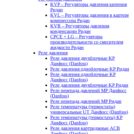
KVP – Регуляторы давления кипения
Ридан
KVL – Регуляторы давления в картере
компрессора Ридан
KVR – Регуляторы давления
конденсации Ридан
CPCE + LG – Регуляторы
производительности со смесителем
жидкости Ридан
Реле давления
Реле давления двухблочные KP
Данфосс (Danfoss)
Реле давления одноблочные KP Ридан
Реле давления одноблочные KP
Данфосс (Danfoss)
Реле давления двухблочные KP Ридан
Реле перепада давлений MP Данфосс
(Danfoss)
Реле перепада давлений MP Ридан
Реле температуры (термостаты)
универсальные UT Данфосс (Danfoss)
Реле температуры (термостаты) KP
Данфосс (Danfoss)
Реле давления картриджные ACB
Данфосс (Danfoss)