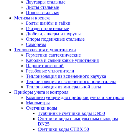
Двутавры стальные
Листы стальные
Полоса стальная
Метизы и крепеж
Болты шайбы и гайки
Гвозди строительные
Дюбели, анкеры и шурупы
Опоры подвижные стальные
Саморезы
Теплоизоляция и уплотнители
Герметики сантехнические
Каболка и сальниковые уплотнения
Паронит листовой
Резьбовые уплотнители
Теплоизоляция из вспененного каучука
Теплоизоляция из вспененного полиэтилена
Теплоизоляция из минеральной ваты
Приборы учета и контроля
Комплектующие для приборов учета и контроля
Манометры
Счетчики воды
Турбинные счетчики воды DN50
Счетчики воды с импульсным выходом
DN25
Счетчики воды СТВХ 50