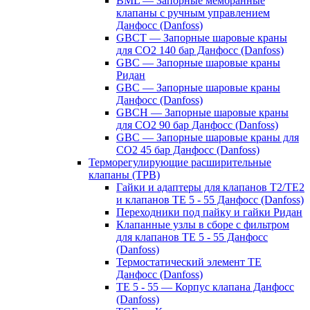
BML — Запорные мембранные
клапаны с ручным управлением
Данфосс (Danfoss)
GBCT — Запорные шаровые краны
для CO2 140 бар Данфосс (Danfoss)
GBC — Запорные шаровые краны
Ридан
GBC — Запорные шаровые краны
Данфосс (Danfoss)
GBCH — Запорные шаровые краны
для CO2 90 бар Данфосс (Danfoss)
GBC — Запорные шаровые краны для
CO2 45 бар Данфосс (Danfoss)
Терморегулирующие расширительные
клапаны (ТРВ)
Гайки и адаптеры для клапанов T2/TE2
и клапанов TE 5 - 55 Данфосс (Danfoss)
Переходники под пайку и гайки Ридан
Клапанные узлы в сборе с фильтром
для клапанов TE 5 - 55 Данфосс
(Danfoss)
Термостатический элемент TE
Данфосс (Danfoss)
TE 5 - 55 — Корпус клапана Данфосс
(Danfoss)