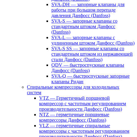
SVA-DH — запорные клапаны для
работы при большом перепаде
давления Данфосс (Danfoss)
SVA-S — запорные клапаны со
стандартным штоком Данфосс
(Danfoss)
SVA-L — запорные клапаны с
удлиненным штоком Данфосс (Danfoss)
SVA-S SS — запорные клапаны со
стандартным штоком из нержавеющей
стали Данфосс (Danfoss)
QDV — быстроспускные клапаны
Данфосс (Danfoss)
SVA-Q — быстроспускные запорные
клапаны Ридан
Спиральные компрессоры для холодильных
систем
VTZ — Герметичный поршневой
компрессор с частотным регулированием
производительности Данфосс (Danfoss)
NTZ — герметичные поршневые
компрессоры Данфосс (Danfoss)
VLZ — герметичные спиральные
компрессоры с частотным регулированием
производительности Данфосс (Danfoss)