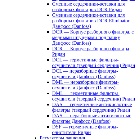
Сменные сердечники-вставки для
разборных фильтров DCR Ридан
Сменные сердечники-вставки для
разборных фильтров DCR Eliminator
Данфосс (Danfoss)
DCR — Корпус разборного фильтра, с
медными штуцерами под пайку
Данфосс (Danfoss)
DCR — Корпус разборного фильтра
Ридан
DCL — герметичные фильтры-
осушители (твердый сердечник) Ридан
DCL — неразборные фильтры-
осушители Данфосс (Danfoss)
DML — неразборные фильтры-
осушители Данфосс (Danfoss)
DML — герметичные фильтры-
осушители (твердый сердечник) Ридан
DAS — герметичные антикислотные
фильтры (твердый сердечник) Ридан
DAS — неразборные антикислотные
фильтры Данфосс (Danfoss)
DSF — герметичные фильтры-
очистители Ридан
Регуляторы давления