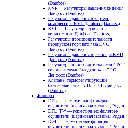
(Danfoss)
KVP — Регуляторы давления кипения
Данфосс (Danfoss)
Регуляторы давления в картере
компрессора KVL Данфосс (Danfoss)
KVR — Регуляторы давления
конденсации Данфосс (Danfoss)
Регуляторы производительности
перепуском горячего газа KVC
Данфосс (Danfoss)
Регуляторы давления в ресивере KVD
Данфосс (Danfoss)
Регуляторы производительности CPCE
со смесителями "жидкость-газ" LG
Данфосс (Danfoss)
Клапаны терморегулирующие
байпасные типа TUH/TCHE Данфосс
(Danfoss)
Фильтры
DFL — герметичные фильтры-
осушители (шариковая засыпка) Ридан
DFL_TW — герметичные фильтры-
осушители (шариковая засыпка) Ридан
DGL — герметичные фильтры-
осушители (шариковая засыпка) Ридан