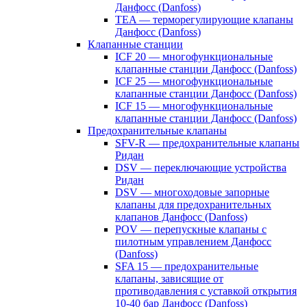
Данфосс (Danfoss)
TEA — терморегулирующие клапаны
Данфосс (Danfoss)
Клапанные станции
ICF 20 — многофункциональные
клапанные станции Данфосс (Danfoss)
ICF 25 — многофункциональные
клапанные станции Данфосс (Danfoss)
ICF 15 — многофункциональные
клапанные станции Данфосс (Danfoss)
Предохранительные клапаны
SFV-R — предохранительные клапаны
Ридан
DSV — переключающие устройства
Ридан
DSV — многоходовые запорные
клапаны для предохранительных
клапанов Данфосс (Danfoss)
POV — перепускные клапаны с
пилотным управлением Данфосс
(Danfoss)
SFA 15 — предохранительные
клапаны, зависящие от
противодавления с уставкой открытия
10-40 бар Данфосс (Danfoss)