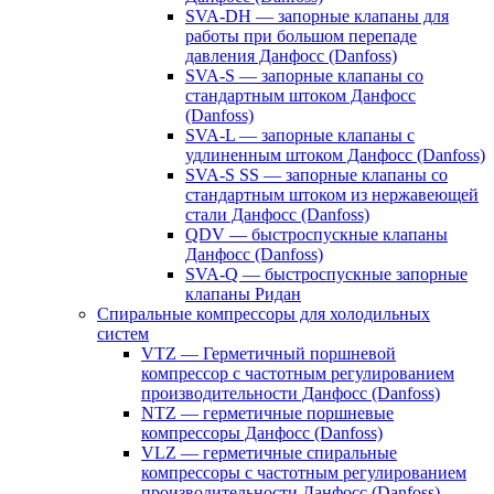
SVA-DH — запорные клапаны для
работы при большом перепаде
давления Данфосс (Danfoss)
SVA-S — запорные клапаны со
стандартным штоком Данфосс
(Danfoss)
SVA-L — запорные клапаны с
удлиненным штоком Данфосс (Danfoss)
SVA-S SS — запорные клапаны со
стандартным штоком из нержавеющей
стали Данфосс (Danfoss)
QDV — быстроспускные клапаны
Данфосс (Danfoss)
SVA-Q — быстроспускные запорные
клапаны Ридан
Спиральные компрессоры для холодильных
систем
VTZ — Герметичный поршневой
компрессор с частотным регулированием
производительности Данфосс (Danfoss)
NTZ — герметичные поршневые
компрессоры Данфосс (Danfoss)
VLZ — герметичные спиральные
компрессоры с частотным регулированием
производительности Данфосс (Danfoss)