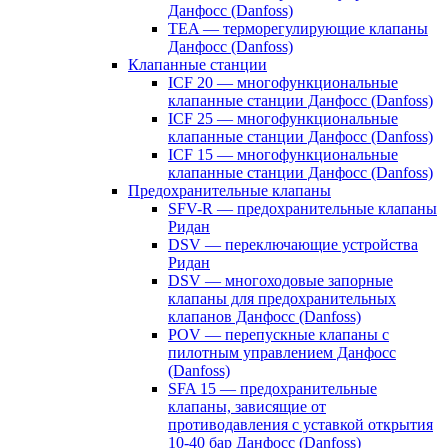
Данфосс (Danfoss)
TEA — терморегулирующие клапаны
Данфосс (Danfoss)
Клапанные станции
ICF 20 — многофункциональные
клапанные станции Данфосс (Danfoss)
ICF 25 — многофункциональные
клапанные станции Данфосс (Danfoss)
ICF 15 — многофункциональные
клапанные станции Данфосс (Danfoss)
Предохранительные клапаны
SFV-R — предохранительные клапаны
Ридан
DSV — переключающие устройства
Ридан
DSV — многоходовые запорные
клапаны для предохранительных
клапанов Данфосс (Danfoss)
POV — перепускные клапаны с
пилотным управлением Данфосс
(Danfoss)
SFA 15 — предохранительные
клапаны, зависящие от
противодавления с уставкой открытия
10-40 бар Данфосс (Danfoss)