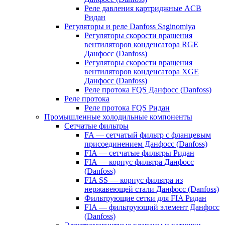
Реле давления картриджные ACB
Ридан
Регуляторы и реле Danfoss Saginomiya
Регуляторы скорости вращения
вентиляторов конденсатора RGE
Данфосс (Danfoss)
Регуляторы скорости вращения
вентиляторов конденсатора XGE
Данфосс (Danfoss)
Реле протока FQS Данфосс (Danfoss)
Реле протока
Реле протока FQS Ридан
Промышленные холодильные компоненты
Сетчатые фильтры
FA — сетчатый фильтр с фланцевым
присоединением Данфосс (Danfoss)
FIA — сетчатые фильтры Ридан
FIA — корпус фильтра Данфосс
(Danfoss)
FIA SS — корпус фильтра из
нержавеющей стали Данфосс (Danfoss)
Фильтрующие сетки для FIA Ридан
FIA — фильтрующий элемент Данфосс
(Danfoss)