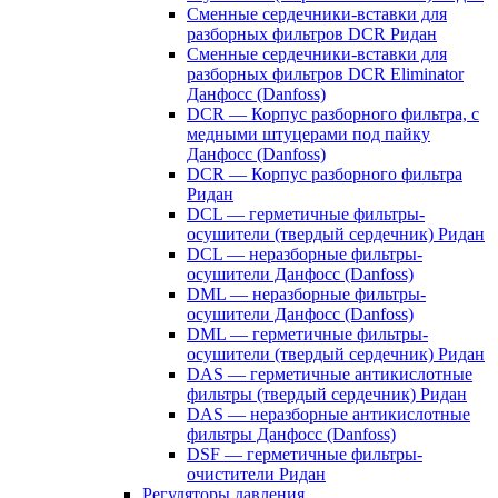
Сменные сердечники-вставки для
разборных фильтров DCR Ридан
Сменные сердечники-вставки для
разборных фильтров DCR Eliminator
Данфосс (Danfoss)
DCR — Корпус разборного фильтра, с
медными штуцерами под пайку
Данфосс (Danfoss)
DCR — Корпус разборного фильтра
Ридан
DCL — герметичные фильтры-
осушители (твердый сердечник) Ридан
DCL — неразборные фильтры-
осушители Данфосс (Danfoss)
DML — неразборные фильтры-
осушители Данфосс (Danfoss)
DML — герметичные фильтры-
осушители (твердый сердечник) Ридан
DAS — герметичные антикислотные
фильтры (твердый сердечник) Ридан
DAS — неразборные антикислотные
фильтры Данфосс (Danfoss)
DSF — герметичные фильтры-
очистители Ридан
Регуляторы давления