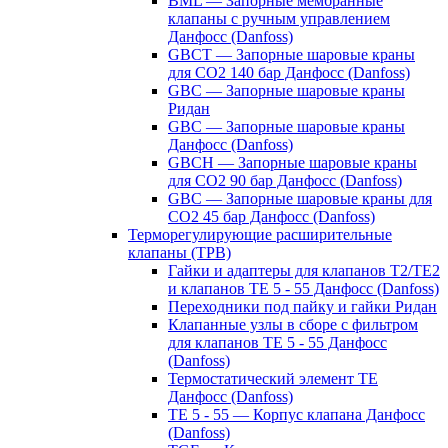
BML — Запорные мембранные
клапаны с ручным управлением
Данфосс (Danfoss)
GBCT — Запорные шаровые краны
для CO2 140 бар Данфосс (Danfoss)
GBC — Запорные шаровые краны
Ридан
GBC — Запорные шаровые краны
Данфосс (Danfoss)
GBCH — Запорные шаровые краны
для CO2 90 бар Данфосс (Danfoss)
GBC — Запорные шаровые краны для
CO2 45 бар Данфосс (Danfoss)
Терморегулирующие расширительные
клапаны (ТРВ)
Гайки и адаптеры для клапанов T2/TE2
и клапанов TE 5 - 55 Данфосс (Danfoss)
Переходники под пайку и гайки Ридан
Клапанные узлы в сборе с фильтром
для клапанов TE 5 - 55 Данфосс
(Danfoss)
Термостатический элемент TE
Данфосс (Danfoss)
TE 5 - 55 — Корпус клапана Данфосс
(Danfoss)