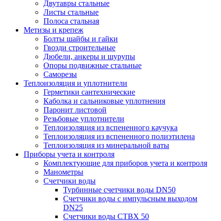
Двутавры стальные
Листы стальные
Полоса стальная
Метизы и крепеж
Болты шайбы и гайки
Гвозди строительные
Дюбели, анкеры и шурупы
Опоры подвижные стальные
Саморезы
Теплоизоляция и уплотнители
Герметики сантехнические
Каболка и сальниковые уплотнения
Паронит листовой
Резьбовые уплотнители
Теплоизоляция из вспененного каучука
Теплоизоляция из вспененного полиэтилена
Теплоизоляция из минеральной ваты
Приборы учета и контроля
Комплектующие для приборов учета и контроля
Манометры
Счетчики воды
Турбинные счетчики воды DN50
Счетчики воды с импульсным выходом
DN25
Счетчики воды СТВХ 50