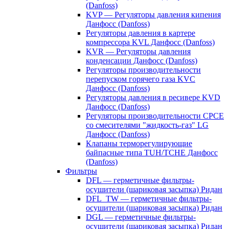
(Danfoss)
KVP — Регуляторы давления кипения
Данфосс (Danfoss)
Регуляторы давления в картере
компрессора KVL Данфосс (Danfoss)
KVR — Регуляторы давления
конденсации Данфосс (Danfoss)
Регуляторы производительности
перепуском горячего газа KVC
Данфосс (Danfoss)
Регуляторы давления в ресивере KVD
Данфосс (Danfoss)
Регуляторы производительности CPCE
со смесителями "жидкость-газ" LG
Данфосс (Danfoss)
Клапаны терморегулирующие
байпасные типа TUH/TCHE Данфосс
(Danfoss)
Фильтры
DFL — герметичные фильтры-
осушители (шариковая засыпка) Ридан
DFL_TW — герметичные фильтры-
осушители (шариковая засыпка) Ридан
DGL — герметичные фильтры-
осушители (шариковая засыпка) Ридан