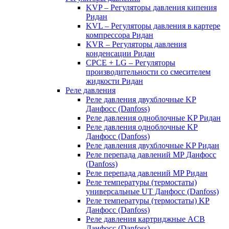
KVP – Регуляторы давления кипения
Ридан
KVL – Регуляторы давления в картере
компрессора Ридан
KVR – Регуляторы давления
конденсации Ридан
CPCE + LG – Регуляторы
производительности со смесителем
жидкости Ридан
Реле давления
Реле давления двухблочные KP
Данфосс (Danfoss)
Реле давления одноблочные KP Ридан
Реле давления одноблочные KP
Данфосс (Danfoss)
Реле давления двухблочные KP Ридан
Реле перепада давлений MP Данфосс
(Danfoss)
Реле перепада давлений MP Ридан
Реле температуры (термостаты)
универсальные UT Данфосс (Danfoss)
Реле температуры (термостаты) KP
Данфосс (Danfoss)
Реле давления картриджные ACB
Данфосс (Danfoss)