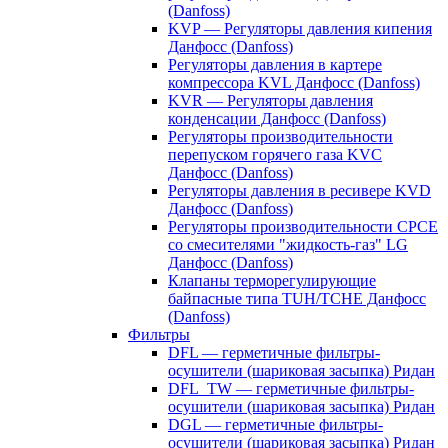
(Danfoss)
KVP — Регуляторы давления кипения
Данфосс (Danfoss)
Регуляторы давления в картере
компрессора KVL Данфосс (Danfoss)
KVR — Регуляторы давления
конденсации Данфосс (Danfoss)
Регуляторы производительности
перепуском горячего газа KVC
Данфосс (Danfoss)
Регуляторы давления в ресивере KVD
Данфосс (Danfoss)
Регуляторы производительности CPCE
со смесителями "жидкость-газ" LG
Данфосс (Danfoss)
Клапаны терморегулирующие
байпасные типа TUH/TCHE Данфосс
(Danfoss)
Фильтры
DFL — герметичные фильтры-
осушители (шариковая засыпка) Ридан
DFL_TW — герметичные фильтры-
осушители (шариковая засыпка) Ридан
DGL — герметичные фильтры-
осушители (шариковая засыпка) Ридан