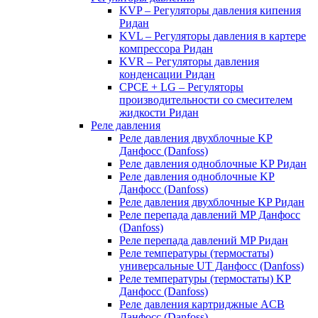
KVP – Регуляторы давления кипения
Ридан
KVL – Регуляторы давления в картере
компрессора Ридан
KVR – Регуляторы давления
конденсации Ридан
CPCE + LG – Регуляторы
производительности со смесителем
жидкости Ридан
Реле давления
Реле давления двухблочные KP
Данфосс (Danfoss)
Реле давления одноблочные KP Ридан
Реле давления одноблочные KP
Данфосс (Danfoss)
Реле давления двухблочные KP Ридан
Реле перепада давлений MP Данфосс
(Danfoss)
Реле перепада давлений MP Ридан
Реле температуры (термостаты)
универсальные UT Данфосс (Danfoss)
Реле температуры (термостаты) KP
Данфосс (Danfoss)
Реле давления картриджные ACB
Данфосс (Danfoss)