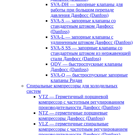
SVA-DH — запорные клапаны для
работы при большом перепаде
давления Данфосс (Danfoss)
SVA-S — запорные клапаны со
стандартным штоком Данфосс
(Danfoss)
SVA-L — запорные клапаны с
удлиненным штоком Данфосс (Danfoss)
SVA-S SS — запорные клапаны со
стандартным штоком из нержавеющей
стали Данфосс (Danfoss)
QDV — быстроспускные клапаны
Данфосс (Danfoss)
SVA-Q — быстроспускные запорные
клапаны Ридан
Спиральные компрессоры для холодильных
систем
VTZ — Герметичный поршневой
компрессор с частотным регулированием
производительности Данфосс (Danfoss)
NTZ — герметичные поршневые
компрессоры Данфосс (Danfoss)
VLZ — герметичные спиральные
компрессоры с частотным регулированием
производительности Данфосс (Danfoss)