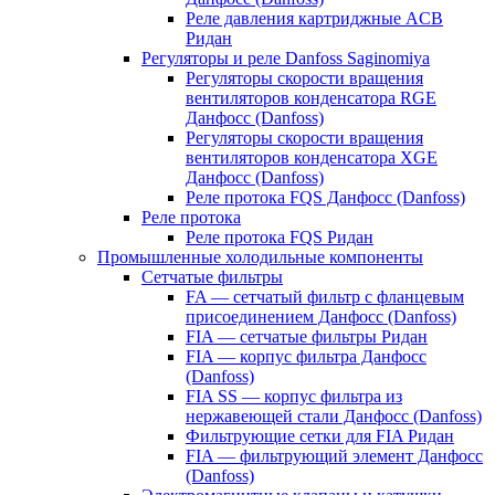
Реле давления картриджные ACB
Ридан
Регуляторы и реле Danfoss Saginomiya
Регуляторы скорости вращения
вентиляторов конденсатора RGE
Данфосс (Danfoss)
Регуляторы скорости вращения
вентиляторов конденсатора XGE
Данфосс (Danfoss)
Реле протока FQS Данфосс (Danfoss)
Реле протока
Реле протока FQS Ридан
Промышленные холодильные компоненты
Сетчатые фильтры
FA — сетчатый фильтр с фланцевым
присоединением Данфосс (Danfoss)
FIA — сетчатые фильтры Ридан
FIA — корпус фильтра Данфосс
(Danfoss)
FIA SS — корпус фильтра из
нержавеющей стали Данфосс (Danfoss)
Фильтрующие сетки для FIA Ридан
FIA — фильтрующий элемент Данфосс
(Danfoss)