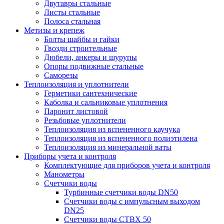
Двутавры стальные
Листы стальные
Полоса стальная
Метизы и крепеж
Болты шайбы и гайки
Гвозди строительные
Дюбели, анкеры и шурупы
Опоры подвижные стальные
Саморезы
Теплоизоляция и уплотнители
Герметики сантехнические
Каболка и сальниковые уплотнения
Паронит листовой
Резьбовые уплотнители
Теплоизоляция из вспененного каучука
Теплоизоляция из вспененного полиэтилена
Теплоизоляция из минеральной ваты
Приборы учета и контроля
Комплектующие для приборов учета и контроля
Манометры
Счетчики воды
Турбинные счетчики воды DN50
Счетчики воды с импульсным выходом
DN25
Счетчики воды СТВХ 50