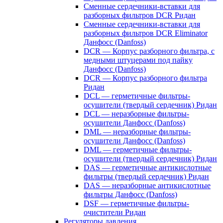
Сменные сердечники-вставки для
разборных фильтров DCR Ридан
Сменные сердечники-вставки для
разборных фильтров DCR Eliminator
Данфосс (Danfoss)
DCR — Корпус разборного фильтра, с
медными штуцерами под пайку
Данфосс (Danfoss)
DCR — Корпус разборного фильтра
Ридан
DCL — герметичные фильтры-
осушители (твердый сердечник) Ридан
DCL — неразборные фильтры-
осушители Данфосс (Danfoss)
DML — неразборные фильтры-
осушители Данфосс (Danfoss)
DML — герметичные фильтры-
осушители (твердый сердечник) Ридан
DAS — герметичные антикислотные
фильтры (твердый сердечник) Ридан
DAS — неразборные антикислотные
фильтры Данфосс (Danfoss)
DSF — герметичные фильтры-
очистители Ридан
Регуляторы давления