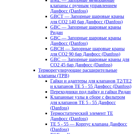
BML — Запорные мембранные
клапаны с ручным управлением
Данфосс (Danfoss)
GBCT — Запорные шаровые краны
для CO2 140 бар Данфосс (Danfoss)
GBC — Запорные шаровые краны
Ридан
GBC — Запорные шаровые краны
Данфосс (Danfoss)
GBCH — Запорные шаровые краны
для CO2 90 бар Данфосс (Danfoss)
GBC — Запорные шаровые краны для
CO2 45 бар Данфосс (Danfoss)
Терморегулирующие расширительные
клапаны (ТРВ)
Гайки и адаптеры для клапанов T2/TE2
и клапанов TE 5 - 55 Данфосс (Danfoss)
Переходники под пайку и гайки Ридан
Клапанные узлы в сборе с фильтром
для клапанов TE 5 - 55 Данфосс
(Danfoss)
Термостатический элемент TE
Данфосс (Danfoss)
TE 5 - 55 — Корпус клапана Данфосс
(Danfoss)