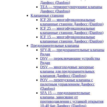
Данфосс (Danfoss)
TEA — терморегулирующие клапаны
Данфосс (Danfoss)
Клапанные станции
ICF 20 — многофункциональные
клапанные станции Данфосс (Danfoss)
ICF 25 — многофункциональные
клапанные станции Данфосс (Danfoss)
ICF 15 — многофункциональные
клапанные станции Данфосс (Danfoss)
Предохранительные клапаны
SFV-R — предохранительные клапаны
Ридан
DSV — переключающие устройства
Ридан
DSV — многоходовые запорные
клапаны для предохранительных
клапанов Данфосс (Danfoss)
POV — перепускные клапаны с
пилотным управлением Данфосс
(Danfoss)
SFA 15 — предохранительные
клапаны, зависящие от
противодавления с уставкой открытия
10-40 бар Данфосс (Danfoss)