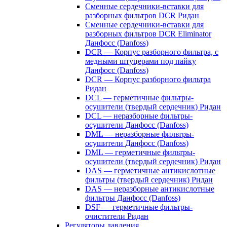
Сменные сердечники-вставки для
разборных фильтров DCR Ридан
Сменные сердечники-вставки для
разборных фильтров DCR Eliminator
Данфосс (Danfoss)
DCR — Корпус разборного фильтра, с
медными штуцерами под пайку
Данфосс (Danfoss)
DCR — Корпус разборного фильтра
Ридан
DCL — герметичные фильтры-
осушители (твердый сердечник) Ридан
DCL — неразборные фильтры-
осушители Данфосс (Danfoss)
DML — неразборные фильтры-
осушители Данфосс (Danfoss)
DML — герметичные фильтры-
осушители (твердый сердечник) Ридан
DAS — герметичные антикислотные
фильтры (твердый сердечник) Ридан
DAS — неразборные антикислотные
фильтры Данфосс (Danfoss)
DSF — герметичные фильтры-
очистители Ридан
Регуляторы давления