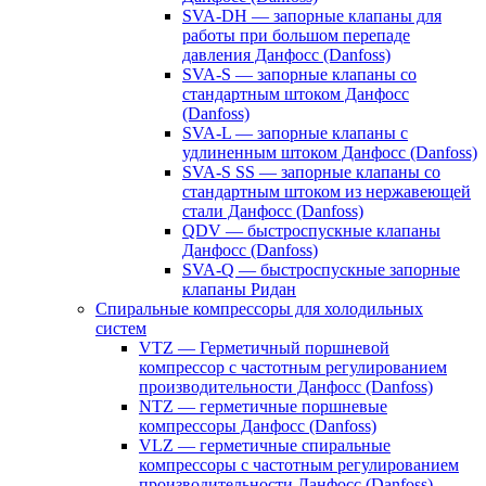
SVA-DH — запорные клапаны для
работы при большом перепаде
давления Данфосс (Danfoss)
SVA-S — запорные клапаны со
стандартным штоком Данфосс
(Danfoss)
SVA-L — запорные клапаны с
удлиненным штоком Данфосс (Danfoss)
SVA-S SS — запорные клапаны со
стандартным штоком из нержавеющей
стали Данфосс (Danfoss)
QDV — быстроспускные клапаны
Данфосс (Danfoss)
SVA-Q — быстроспускные запорные
клапаны Ридан
Спиральные компрессоры для холодильных
систем
VTZ — Герметичный поршневой
компрессор с частотным регулированием
производительности Данфосс (Danfoss)
NTZ — герметичные поршневые
компрессоры Данфосс (Danfoss)
VLZ — герметичные спиральные
компрессоры с частотным регулированием
производительности Данфосс (Danfoss)