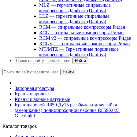
MLZ — герметичные спиральные
компрессоры Данфосс (Danfoss)
LLZ — герметичные спиральные
компрессоры Данфосс (Danfoss)
RCM — спиральные компрессоры Ридан
RCL — спиральные компрессоры Ридан
RCM v2 — спиральные компрессоры Ридан
RCL v2 — спиральные компрессоры Ридан
MT/MTZ — Герметичные поршневые
компрессоры Данфосс (Danfoss)
Найти
Найти
Запорная арматура
Краны шаровые
Краны шаровые латунные
Кран шаровой R859 Ду15 резьба-накидная гайка
(американка) полнопроходной бабочка R859X023
Giacomini
Каталог товаров
Запорная арматура