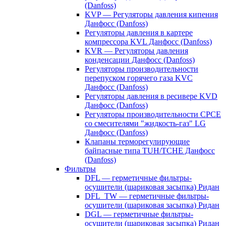
(Danfoss)
KVP — Регуляторы давления кипения
Данфосс (Danfoss)
Регуляторы давления в картере
компрессора KVL Данфосс (Danfoss)
KVR — Регуляторы давления
конденсации Данфосс (Danfoss)
Регуляторы производительности
перепуском горячего газа KVC
Данфосс (Danfoss)
Регуляторы давления в ресивере KVD
Данфосс (Danfoss)
Регуляторы производительности CPCE
со смесителями "жидкость-газ" LG
Данфосс (Danfoss)
Клапаны терморегулирующие
байпасные типа TUH/TCHE Данфосс
(Danfoss)
Фильтры
DFL — герметичные фильтры-
осушители (шариковая засыпка) Ридан
DFL_TW — герметичные фильтры-
осушители (шариковая засыпка) Ридан
DGL — герметичные фильтры-
осушители (шариковая засыпка) Ридан