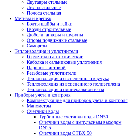
Двутавры стальные
Листы стальные
Полоса стальная
Метизы и крепеж
Болты шайбы и гайки
Гвозди строительные
Дюбели, анкеры и шурупы
Опоры подвижные стальные
Саморезы
Теплоизоляция и уплотнители
Герметики сантехнические
Каболка и сальниковые уплотнения
Паронит листовой
Резьбовые уплотнители
Теплоизоляция из вспененного каучука
Теплоизоляция из вспененного полиэтилена
Теплоизоляция из минеральной ваты
Приборы учета и контроля
Комплектующие для приборов учета и контроля
Манометры
Счетчики воды
Турбинные счетчики воды DN50
Счетчики воды с импульсным выходом
DN25
Счетчики воды СТВХ 50