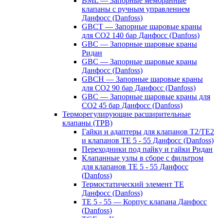
BML — Запорные мембранные
клапаны с ручным управлением
Данфосс (Danfoss)
GBCT — Запорные шаровые краны
для CO2 140 бар Данфосс (Danfoss)
GBC — Запорные шаровые краны
Ридан
GBC — Запорные шаровые краны
Данфосс (Danfoss)
GBCH — Запорные шаровые краны
для CO2 90 бар Данфосс (Danfoss)
GBC — Запорные шаровые краны для
CO2 45 бар Данфосс (Danfoss)
Терморегулирующие расширительные
клапаны (ТРВ)
Гайки и адаптеры для клапанов T2/TE2
и клапанов TE 5 - 55 Данфосс (Danfoss)
Переходники под пайку и гайки Ридан
Клапанные узлы в сборе с фильтром
для клапанов TE 5 - 55 Данфосс
(Danfoss)
Термостатический элемент TE
Данфосс (Danfoss)
TE 5 - 55 — Корпус клапана Данфосс
(Danfoss)