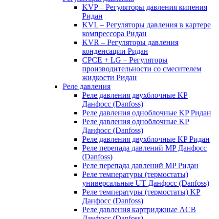
KVP – Регуляторы давления кипения
Ридан
KVL – Регуляторы давления в картере
компрессора Ридан
KVR – Регуляторы давления
конденсации Ридан
CPCE + LG – Регуляторы
производительности со смесителем
жидкости Ридан
Реле давления
Реле давления двухблочные KP
Данфосс (Danfoss)
Реле давления одноблочные KP Ридан
Реле давления одноблочные KP
Данфосс (Danfoss)
Реле давления двухблочные KP Ридан
Реле перепада давлений MP Данфосс
(Danfoss)
Реле перепада давлений MP Ридан
Реле температуры (термостаты)
универсальные UT Данфосс (Danfoss)
Реле температуры (термостаты) KP
Данфосс (Danfoss)
Реле давления картриджные ACB
Данфосс (Danfoss)