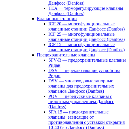
Данфосс (Danfoss)
TEA — терморегулирующие клапаны
Данфосс (Danfoss)
Клапанные станции
ICF 20 — многофункциональные
клапанные станции Данфосс (Danfoss)
ICF 25 — многофункциональные
клапанные станции Данфосс (Danfoss)
ICF 15 — многофункциональные
клапанные станции Данфосс (Danfoss)
Предохранительные клапаны
SFV-R — предохранительные клапаны
Ридан
DSV — переключающие устройства
Ридан
DSV — многоходовые запорные
клапаны для предохранительных
клапанов Данфосс (Danfoss)
POV — перепускные клапаны с
пилотным управлением Данфосс
(Danfoss)
SFA 15 — предохранительные
клапаны, зависящие от
противодавления с уставкой открытия
10-40 бар Данфосс (Danfoss)