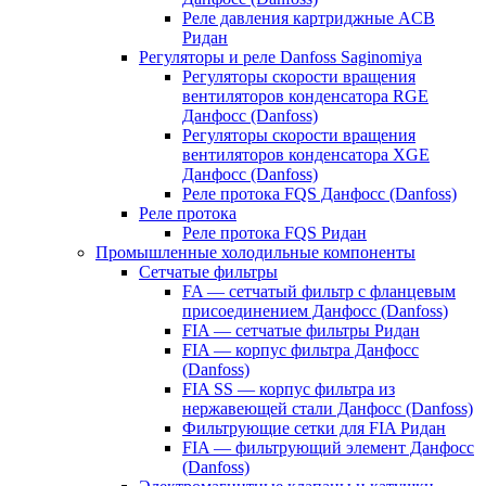
Реле давления картриджные ACB
Ридан
Регуляторы и реле Danfoss Saginomiya
Регуляторы скорости вращения
вентиляторов конденсатора RGE
Данфосс (Danfoss)
Регуляторы скорости вращения
вентиляторов конденсатора XGE
Данфосс (Danfoss)
Реле протока FQS Данфосс (Danfoss)
Реле протока
Реле протока FQS Ридан
Промышленные холодильные компоненты
Сетчатые фильтры
FA — сетчатый фильтр с фланцевым
присоединением Данфосс (Danfoss)
FIA — сетчатые фильтры Ридан
FIA — корпус фильтра Данфосс
(Danfoss)
FIA SS — корпус фильтра из
нержавеющей стали Данфосс (Danfoss)
Фильтрующие сетки для FIA Ридан
FIA — фильтрующий элемент Данфосс
(Danfoss)