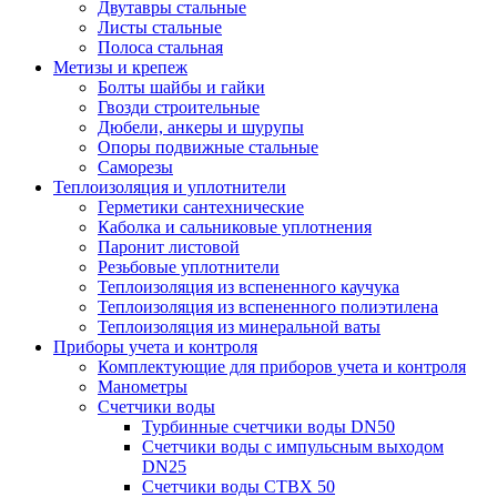
Двутавры стальные
Листы стальные
Полоса стальная
Метизы и крепеж
Болты шайбы и гайки
Гвозди строительные
Дюбели, анкеры и шурупы
Опоры подвижные стальные
Саморезы
Теплоизоляция и уплотнители
Герметики сантехнические
Каболка и сальниковые уплотнения
Паронит листовой
Резьбовые уплотнители
Теплоизоляция из вспененного каучука
Теплоизоляция из вспененного полиэтилена
Теплоизоляция из минеральной ваты
Приборы учета и контроля
Комплектующие для приборов учета и контроля
Манометры
Счетчики воды
Турбинные счетчики воды DN50
Счетчики воды с импульсным выходом
DN25
Счетчики воды СТВХ 50