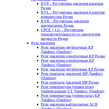
KVP – Регуляторы давления кипения
Ридан
KVL – Регуляторы давления в картере
компрессора Ридан
KVR – Регуляторы давления
конденсации Ридан
CPCE + LG – Регуляторы
производительности со смесителем
жидкости Ридан
Реле давления
Реле давления двухблочные KP
Данфосс (Danfoss)
Реле давления одноблочные KP Ридан
Реле давления одноблочные KP
Данфосс (Danfoss)
Реле давления двухблочные KP Ридан
Реле перепада давлений MP Данфосс
(Danfoss)
Реле перепада давлений MP Ридан
Реле температуры (термостаты)
универсальные UT Данфосс (Danfoss)
Реле температуры (термостаты) KP
Данфосс (Danfoss)
Реле давления картриджные ACB
Данфосс (Danfoss)