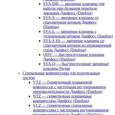
SVA-DH — запорные клапаны для
работы при большом перепаде
давления Данфосс (Danfoss)
SVA-S — запорные клапаны со
стандартным штоком Данфосс
(Danfoss)
SVA-L — запорные клапаны с
удлиненным штоком Данфосс (Danfoss)
SVA-S SS — запорные клапаны со
стандартным штоком из нержавеющей
стали Данфосс (Danfoss)
QDV — быстроспускные клапаны
Данфосс (Danfoss)
SVA-Q — быстроспускные запорные
клапаны Ридан
Спиральные компрессоры для холодильных
систем
VTZ — Герметичный поршневой
компрессор с частотным регулированием
производительности Данфосс (Danfoss)
NTZ — герметичные поршневые
компрессоры Данфосс (Danfoss)
VLZ — герметичные спиральные
компрессоры с частотным регулированием
производительности Данфосс (Danfoss)