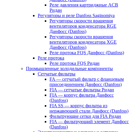
Реле давления картриджные ACB
Ридан
Регуляторы и реле Danfoss Saginomiya
Регуляторы скорости вращения
вентиляторов конденсатора RGE
Данфосс (Danfoss)
Регуляторы скорости вращения
вентиляторов конденсатора XGE
Данфосс (Danfoss)
Реле протока FQS Данфосс (Danfoss)
Реле протока
Реле протока FQS Ридан
Промышленные холодильные компоненты
Сетчатые фильтры
FA — сетчатый фильтр с фланцевым
присоединением Данфосс (Danfoss)
FIA — сетчатые фильтры Ридан
FIA — корпус фильтра Данфосс
(Danfoss)
FIA SS — корпус фильтра из
нержавеющей стали Данфосс (Danfoss)
Фильтрующие сетки для FIA Ридан
FIA — фильтрующий элемент Данфосс
(Danfoss)