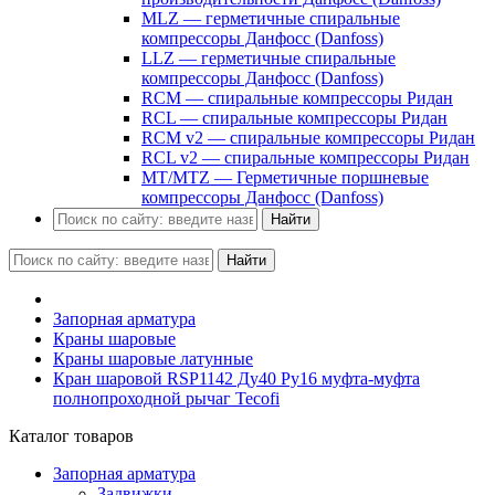
MLZ — герметичные спиральные
компрессоры Данфосс (Danfoss)
LLZ — герметичные спиральные
компрессоры Данфосс (Danfoss)
RCM — спиральные компрессоры Ридан
RCL — спиральные компрессоры Ридан
RCM v2 — спиральные компрессоры Ридан
RCL v2 — спиральные компрессоры Ридан
MT/MTZ — Герметичные поршневые
компрессоры Данфосс (Danfoss)
Найти
Найти
Запорная арматура
Краны шаровые
Краны шаровые латунные
Кран шаровой RSP1142 Ду40 Ру16 муфта-муфта
полнопроходной рычаг Tecofi
Каталог товаров
Запорная арматура
Задвижки