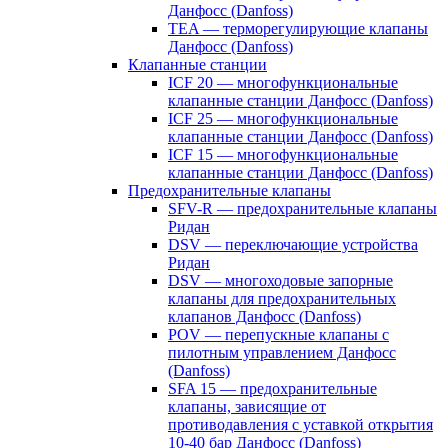
Данфосс (Danfoss)
TEA — терморегулирующие клапаны
Данфосс (Danfoss)
Клапанные станции
ICF 20 — многофункциональные
клапанные станции Данфосс (Danfoss)
ICF 25 — многофункциональные
клапанные станции Данфосс (Danfoss)
ICF 15 — многофункциональные
клапанные станции Данфосс (Danfoss)
Предохранительные клапаны
SFV-R — предохранительные клапаны
Ридан
DSV — переключающие устройства
Ридан
DSV — многоходовые запорные
клапаны для предохранительных
клапанов Данфосс (Danfoss)
POV — перепускные клапаны с
пилотным управлением Данфосс
(Danfoss)
SFA 15 — предохранительные
клапаны, зависящие от
противодавления с уставкой открытия
10-40 бар Данфосс (Danfoss)