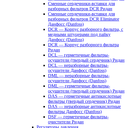
Сменные сердечники-вставки для
разборных фильтров DCR Ридан
Сменные сердечники-вставки для
разборных фильтров DCR Eliminator
Данфосс (Danfoss)
DCR — Корпус разборного фильтра, с
медными штуцерами под пайку
Данфосс (Danfoss)
DCR — Корпус разборного фильтра
Ридан
DCL — герметичные фильтры-
осушители (твердый сердечник) Ридан
DCL — неразборные фильтры-
осушители Данфосс (Danfoss)
DML — неразборные фильтры-
осушители Данфосс (Danfoss)
DML — герметичные фильтры-
осушители (твердый сердечник) Ридан
DAS — герметичные антикислотные
фильтры (твердый сердечник) Ридан
DAS — неразборные антикислотные
фильтры Данфосс (Danfoss)
DSF — герметичные фильтры-
очистители Ридан
Регуляторы давления