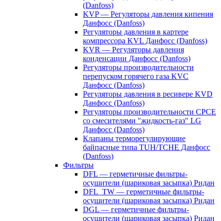
(Danfoss)
KVP — Регуляторы давления кипения
Данфосс (Danfoss)
Регуляторы давления в картере
компрессора KVL Данфосс (Danfoss)
KVR — Регуляторы давления
конденсации Данфосс (Danfoss)
Регуляторы производительности
перепуском горячего газа KVC
Данфосс (Danfoss)
Регуляторы давления в ресивере KVD
Данфосс (Danfoss)
Регуляторы производительности CPCE
со смесителями "жидкость-газ" LG
Данфосс (Danfoss)
Клапаны терморегулирующие
байпасные типа TUH/TCHE Данфосс
(Danfoss)
Фильтры
DFL — герметичные фильтры-
осушители (шариковая засыпка) Ридан
DFL_TW — герметичные фильтры-
осушители (шариковая засыпка) Ридан
DGL — герметичные фильтры-
осушители (шариковая засыпка) Ридан