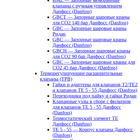
BML — Запорные мембранные
клапаны с ручным управлением
Данфосс (Danfoss)
GBCT — Запорные шаровые краны
для CO2 140 бар Данфосс (Danfoss)
GBC — Запорные шаровые краны
Ридан
GBC — Запорные шаровые краны
Данфосс (Danfoss)
GBCH — Запорные шаровые краны
для CO2 90 бар Данфосс (Danfoss)
GBC — Запорные шаровые краны для
CO2 45 бар Данфосс (Danfoss)
Терморегулирующие расширительные
клапаны (ТРВ)
Гайки и адаптеры для клапанов T2/TE2
и клапанов TE 5 - 55 Данфосс (Danfoss)
Переходники под пайку и гайки Ридан
Клапанные узлы в сборе с фильтром
для клапанов TE 5 - 55 Данфосс
(Danfoss)
Термостатический элемент TE
Данфосс (Danfoss)
TE 5 - 55 — Корпус клапана Данфосс
(Danfoss)