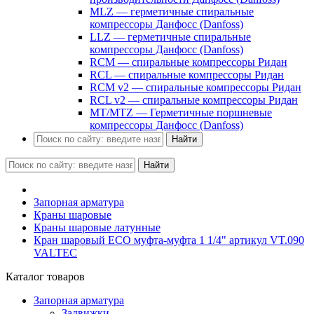
MLZ — герметичные спиральные
компрессоры Данфосс (Danfoss)
LLZ — герметичные спиральные
компрессоры Данфосс (Danfoss)
RCM — спиральные компрессоры Ридан
RCL — спиральные компрессоры Ридан
RCM v2 — спиральные компрессоры Ридан
RCL v2 — спиральные компрессоры Ридан
MT/MTZ — Герметичные поршневые
компрессоры Данфосс (Danfoss)
Найти
Найти
Запорная арматура
Краны шаровые
Краны шаровые латунные
Кран шаровый ECO муфта-муфта 1 1/4" артикул VT.090
VALTEC
Каталог товаров
Запорная арматура
Задвижки