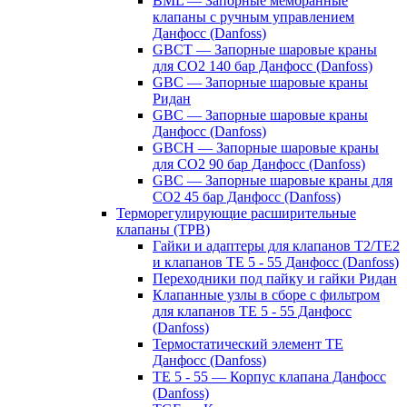
BML — Запорные мембранные
клапаны с ручным управлением
Данфосс (Danfoss)
GBCT — Запорные шаровые краны
для CO2 140 бар Данфосс (Danfoss)
GBC — Запорные шаровые краны
Ридан
GBC — Запорные шаровые краны
Данфосс (Danfoss)
GBCH — Запорные шаровые краны
для CO2 90 бар Данфосс (Danfoss)
GBC — Запорные шаровые краны для
CO2 45 бар Данфосс (Danfoss)
Терморегулирующие расширительные
клапаны (ТРВ)
Гайки и адаптеры для клапанов T2/TE2
и клапанов TE 5 - 55 Данфосс (Danfoss)
Переходники под пайку и гайки Ридан
Клапанные узлы в сборе с фильтром
для клапанов TE 5 - 55 Данфосс
(Danfoss)
Термостатический элемент TE
Данфосс (Danfoss)
TE 5 - 55 — Корпус клапана Данфосс
(Danfoss)