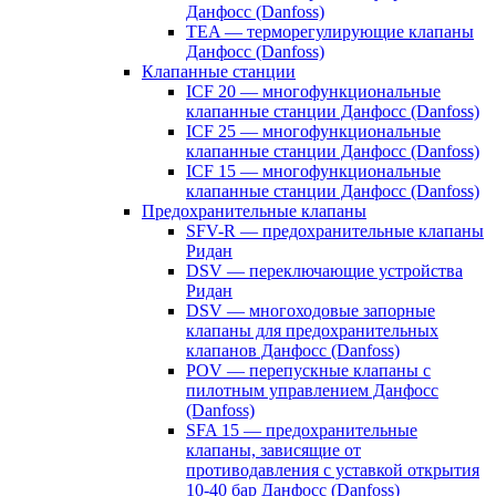
Данфосс (Danfoss)
TEA — терморегулирующие клапаны
Данфосс (Danfoss)
Клапанные станции
ICF 20 — многофункциональные
клапанные станции Данфосс (Danfoss)
ICF 25 — многофункциональные
клапанные станции Данфосс (Danfoss)
ICF 15 — многофункциональные
клапанные станции Данфосс (Danfoss)
Предохранительные клапаны
SFV-R — предохранительные клапаны
Ридан
DSV — переключающие устройства
Ридан
DSV — многоходовые запорные
клапаны для предохранительных
клапанов Данфосс (Danfoss)
POV — перепускные клапаны с
пилотным управлением Данфосс
(Danfoss)
SFA 15 — предохранительные
клапаны, зависящие от
противодавления с уставкой открытия
10-40 бар Данфосс (Danfoss)