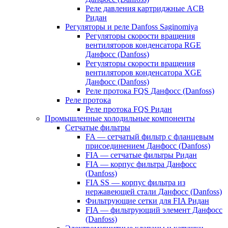
Реле давления картриджные ACB
Ридан
Регуляторы и реле Danfoss Saginomiya
Регуляторы скорости вращения
вентиляторов конденсатора RGE
Данфосс (Danfoss)
Регуляторы скорости вращения
вентиляторов конденсатора XGE
Данфосс (Danfoss)
Реле протока FQS Данфосс (Danfoss)
Реле протока
Реле протока FQS Ридан
Промышленные холодильные компоненты
Сетчатые фильтры
FA — сетчатый фильтр с фланцевым
присоединением Данфосс (Danfoss)
FIA — сетчатые фильтры Ридан
FIA — корпус фильтра Данфосс
(Danfoss)
FIA SS — корпус фильтра из
нержавеющей стали Данфосс (Danfoss)
Фильтрующие сетки для FIA Ридан
FIA — фильтрующий элемент Данфосс
(Danfoss)