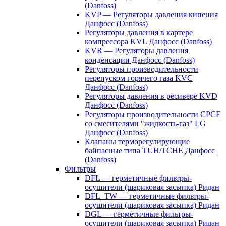
(Danfoss)
KVP — Регуляторы давления кипения
Данфосс (Danfoss)
Регуляторы давления в картере
компрессора KVL Данфосс (Danfoss)
KVR — Регуляторы давления
конденсации Данфосс (Danfoss)
Регуляторы производительности
перепуском горячего газа KVC
Данфосс (Danfoss)
Регуляторы давления в ресивере KVD
Данфосс (Danfoss)
Регуляторы производительности CPCE
со смесителями "жидкость-газ" LG
Данфосс (Danfoss)
Клапаны терморегулирующие
байпасные типа TUH/TCHE Данфосс
(Danfoss)
Фильтры
DFL — герметичные фильтры-
осушители (шариковая засыпка) Ридан
DFL_TW — герметичные фильтры-
осушители (шариковая засыпка) Ридан
DGL — герметичные фильтры-
осушители (шариковая засыпка) Ридан