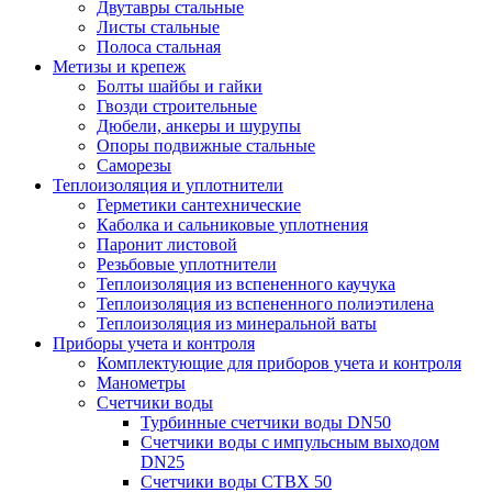
Двутавры стальные
Листы стальные
Полоса стальная
Метизы и крепеж
Болты шайбы и гайки
Гвозди строительные
Дюбели, анкеры и шурупы
Опоры подвижные стальные
Саморезы
Теплоизоляция и уплотнители
Герметики сантехнические
Каболка и сальниковые уплотнения
Паронит листовой
Резьбовые уплотнители
Теплоизоляция из вспененного каучука
Теплоизоляция из вспененного полиэтилена
Теплоизоляция из минеральной ваты
Приборы учета и контроля
Комплектующие для приборов учета и контроля
Манометры
Счетчики воды
Турбинные счетчики воды DN50
Счетчики воды с импульсным выходом
DN25
Счетчики воды СТВХ 50