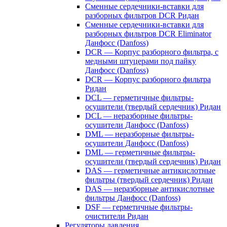
Сменные сердечники-вставки для
разборных фильтров DCR Ридан
Сменные сердечники-вставки для
разборных фильтров DCR Eliminator
Данфосс (Danfoss)
DCR — Корпус разборного фильтра, с
медными штуцерами под пайку
Данфосс (Danfoss)
DCR — Корпус разборного фильтра
Ридан
DCL — герметичные фильтры-
осушители (твердый сердечник) Ридан
DCL — неразборные фильтры-
осушители Данфосс (Danfoss)
DML — неразборные фильтры-
осушители Данфосс (Danfoss)
DML — герметичные фильтры-
осушители (твердый сердечник) Ридан
DAS — герметичные антикислотные
фильтры (твердый сердечник) Ридан
DAS — неразборные антикислотные
фильтры Данфосс (Danfoss)
DSF — герметичные фильтры-
очистители Ридан
Регуляторы давления