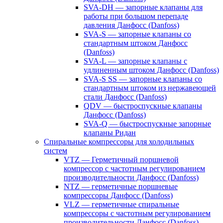
SVA-DH — запорные клапаны для
работы при большом перепаде
давления Данфосс (Danfoss)
SVA-S — запорные клапаны со
стандартным штоком Данфосс
(Danfoss)
SVA-L — запорные клапаны с
удлиненным штоком Данфосс (Danfoss)
SVA-S SS — запорные клапаны со
стандартным штоком из нержавеющей
стали Данфосс (Danfoss)
QDV — быстроспускные клапаны
Данфосс (Danfoss)
SVA-Q — быстроспускные запорные
клапаны Ридан
Спиральные компрессоры для холодильных
систем
VTZ — Герметичный поршневой
компрессор с частотным регулированием
производительности Данфосс (Danfoss)
NTZ — герметичные поршневые
компрессоры Данфосс (Danfoss)
VLZ — герметичные спиральные
компрессоры с частотным регулированием
производительности Данфосс (Danfoss)