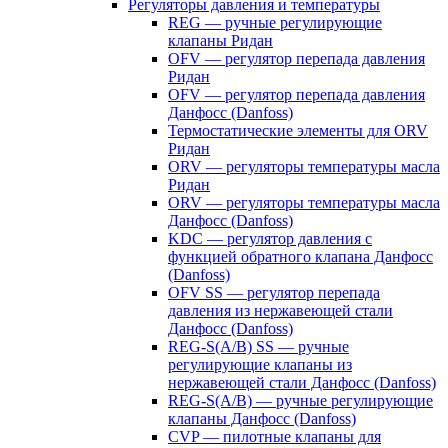
Регуляторы давления и температуры
REG — ручные регулирующие
клапаны Ридан
OFV — регулятор перепада давления
Ридан
OFV — регулятор перепада давления
Данфосс (Danfoss)
Термостатические элементы для ORV
Ридан
ORV — регуляторы температуры масла
Ридан
ORV — регуляторы температуры масла
Данфосс (Danfoss)
KDC — регулятор давления с
функцией обратного клапана Данфосс
(Danfoss)
OFV SS — регулятор перепада
давления из нержавеющей стали
Данфосс (Danfoss)
REG-S(A/B) SS — ручные
регулирующие клапаны из
нержавеющей стали Данфосс (Danfoss)
REG-S(A/B) — ручные регулирующие
клапаны Данфосс (Danfoss)
CVP — пилотные клапаны для