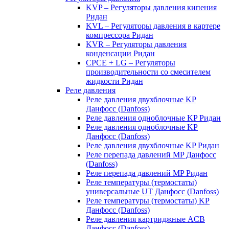
KVP – Регуляторы давления кипения
Ридан
KVL – Регуляторы давления в картере
компрессора Ридан
KVR – Регуляторы давления
конденсации Ридан
CPCE + LG – Регуляторы
производительности со смесителем
жидкости Ридан
Реле давления
Реле давления двухблочные KP
Данфосс (Danfoss)
Реле давления одноблочные KP Ридан
Реле давления одноблочные KP
Данфосс (Danfoss)
Реле давления двухблочные KP Ридан
Реле перепада давлений MP Данфосс
(Danfoss)
Реле перепада давлений MP Ридан
Реле температуры (термостаты)
универсальные UT Данфосс (Danfoss)
Реле температуры (термостаты) KP
Данфосс (Danfoss)
Реле давления картриджные ACB
Данфосс (Danfoss)