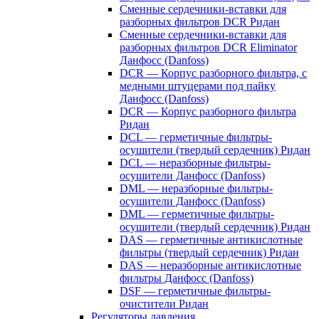
Сменные сердечники-вставки для
разборных фильтров DCR Ридан
Сменные сердечники-вставки для
разборных фильтров DCR Eliminator
Данфосс (Danfoss)
DCR — Корпус разборного фильтра, с
медными штуцерами под пайку
Данфосс (Danfoss)
DCR — Корпус разборного фильтра
Ридан
DCL — герметичные фильтры-
осушители (твердый сердечник) Ридан
DCL — неразборные фильтры-
осушители Данфосс (Danfoss)
DML — неразборные фильтры-
осушители Данфосс (Danfoss)
DML — герметичные фильтры-
осушители (твердый сердечник) Ридан
DAS — герметичные антикислотные
фильтры (твердый сердечник) Ридан
DAS — неразборные антикислотные
фильтры Данфосс (Danfoss)
DSF — герметичные фильтры-
очистители Ридан
Регуляторы давления