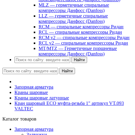
MLZ — герметичные спиральные
компрессоры Данфосс (Danfoss)
LLZ — герметичные спиральные
компрессоры Данфосс (Danfoss)
RCM — спиральные компрессоры Ридан
RCL — спиральные компрессоры Ридан
RCM v2 — спиральные компрессоры Ридан
RCL v2 — спиральные компрессоры Ридан
MT/MTZ — Герметичные поршневые
компрессоры Данфосс (Danfoss)
Найти
Найти
Запорная арматура
Краны шаровые
Краны шаровые латунные
Кран шаровый ECO муфта-резьба 1" артикул VT.093
VALTEC
Каталог товаров
Запорная арматура
Задвижки