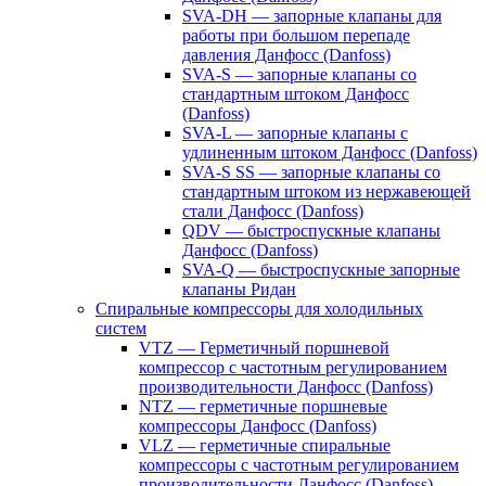
SVA-DH — запорные клапаны для
работы при большом перепаде
давления Данфосс (Danfoss)
SVA-S — запорные клапаны со
стандартным штоком Данфосс
(Danfoss)
SVA-L — запорные клапаны с
удлиненным штоком Данфосс (Danfoss)
SVA-S SS — запорные клапаны со
стандартным штоком из нержавеющей
стали Данфосс (Danfoss)
QDV — быстроспускные клапаны
Данфосс (Danfoss)
SVA-Q — быстроспускные запорные
клапаны Ридан
Спиральные компрессоры для холодильных
систем
VTZ — Герметичный поршневой
компрессор с частотным регулированием
производительности Данфосс (Danfoss)
NTZ — герметичные поршневые
компрессоры Данфосс (Danfoss)
VLZ — герметичные спиральные
компрессоры с частотным регулированием
производительности Данфосс (Danfoss)