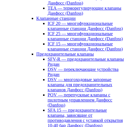
Данфосс (Danfoss)
TEA — терморегулирующие клапаны
Данфосс (Danfoss)
Клапанные станции
ICF 20 — многофункциональные
клапанные станции Данфосс (Danfoss)
ICF 25 — многофункциональные
клапанные станции Данфосс (Danfoss)
ICF 15 — многофункциональные
клапанные станции Данфосс (Danfoss)
Предохранительные клапаны
SFV-R — предохранительные клапаны
Ридан
DSV — переключающие устройства
Ридан
DSV — многоходовые запорные
клапаны для предохранительных
клапанов Данфосс (Danfoss)
POV — перепускные клапаны с
пилотным управлением Данфосс
(Danfoss)
SFA 15 — предохранительные
клапаны, зависящие от
противодавления с уставкой открытия
10-40 бар Данфосс (Danfoss)