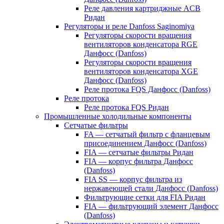
Реле давления картриджные ACB
Ридан
Регуляторы и реле Danfoss Saginomiya
Регуляторы скорости вращения
вентиляторов конденсатора RGE
Данфосс (Danfoss)
Регуляторы скорости вращения
вентиляторов конденсатора XGE
Данфосс (Danfoss)
Реле протока FQS Данфосс (Danfoss)
Реле протока
Реле протока FQS Ридан
Промышленные холодильные компоненты
Сетчатые фильтры
FA — сетчатый фильтр с фланцевым
присоединением Данфосс (Danfoss)
FIA — сетчатые фильтры Ридан
FIA — корпус фильтра Данфосс
(Danfoss)
FIA SS — корпус фильтра из
нержавеющей стали Данфосс (Danfoss)
Фильтрующие сетки для FIA Ридан
FIA — фильтрующий элемент Данфосс
(Danfoss)