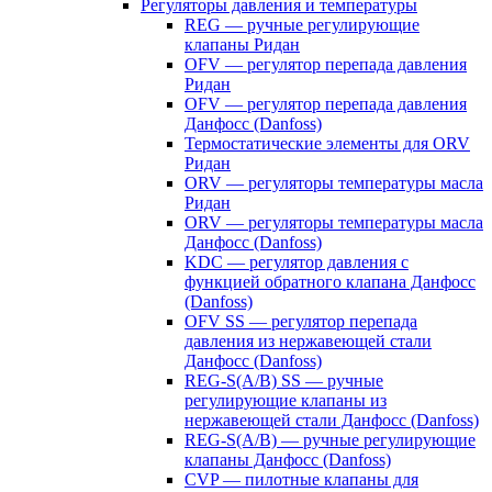
Регуляторы давления и температуры
REG — ручные регулирующие
клапаны Ридан
OFV — регулятор перепада давления
Ридан
OFV — регулятор перепада давления
Данфосс (Danfoss)
Термостатические элементы для ORV
Ридан
ORV — регуляторы температуры масла
Ридан
ORV — регуляторы температуры масла
Данфосс (Danfoss)
KDC — регулятор давления с
функцией обратного клапана Данфосс
(Danfoss)
OFV SS — регулятор перепада
давления из нержавеющей стали
Данфосс (Danfoss)
REG-S(A/B) SS — ручные
регулирующие клапаны из
нержавеющей стали Данфосс (Danfoss)
REG-S(A/B) — ручные регулирующие
клапаны Данфосс (Danfoss)
CVP — пилотные клапаны для