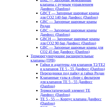
BML — Запорные мембранные
клапаны с ручным управлением
Данфосс (Danfoss)
GBCT — Запорные шаровые краны
для CO2 140 бар Данфосс (Danfoss)
GBC — Запорные шаровые краны
Ридан
GBC — Запорные шаровые краны
Данфосс (Danfoss)
GBCH — Запорные шаровые краны
для CO2 90 бар Данфосс (Danfoss)
GBC — Запорные шаровые краны для
CO2 45 бар Данфосс (Danfoss)
Терморегулирующие расширительные
клапаны (ТРВ)
Гайки и адаптеры для клапанов T2/TE2
и клапанов TE 5 - 55 Данфосс (Danfoss)
Переходники под пайку и гайки Ридан
Клапанные узлы в сборе с фильтром
для клапанов TE 5 - 55 Данфосс
(Danfoss)
Термостатический элемент TE
Данфосс (Danfoss)
TE 5 - 55 — Корпус клапана Данфосс
(Danfoss)