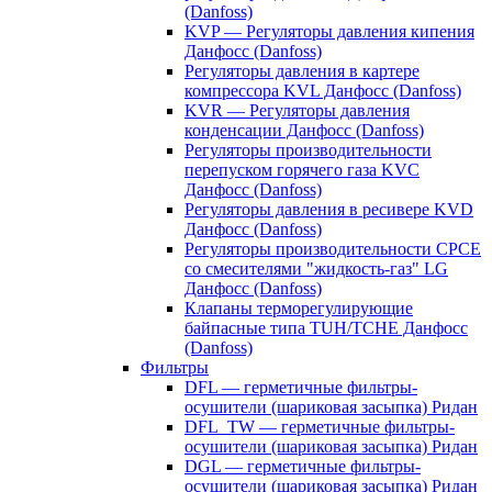
(Danfoss)
KVP — Регуляторы давления кипения
Данфосс (Danfoss)
Регуляторы давления в картере
компрессора KVL Данфосс (Danfoss)
KVR — Регуляторы давления
конденсации Данфосс (Danfoss)
Регуляторы производительности
перепуском горячего газа KVC
Данфосс (Danfoss)
Регуляторы давления в ресивере KVD
Данфосс (Danfoss)
Регуляторы производительности CPCE
со смесителями "жидкость-газ" LG
Данфосс (Danfoss)
Клапаны терморегулирующие
байпасные типа TUH/TCHE Данфосс
(Danfoss)
Фильтры
DFL — герметичные фильтры-
осушители (шариковая засыпка) Ридан
DFL_TW — герметичные фильтры-
осушители (шариковая засыпка) Ридан
DGL — герметичные фильтры-
осушители (шариковая засыпка) Ридан