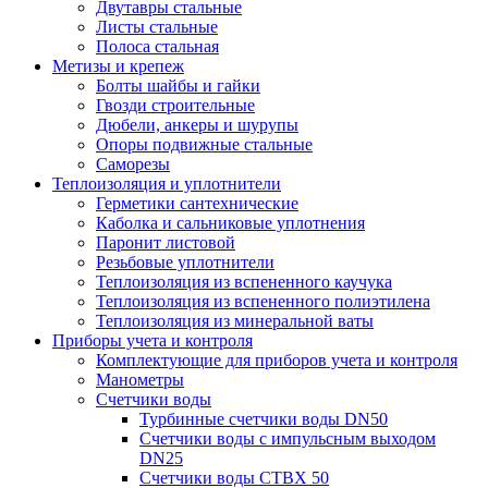
Двутавры стальные
Листы стальные
Полоса стальная
Метизы и крепеж
Болты шайбы и гайки
Гвозди строительные
Дюбели, анкеры и шурупы
Опоры подвижные стальные
Саморезы
Теплоизоляция и уплотнители
Герметики сантехнические
Каболка и сальниковые уплотнения
Паронит листовой
Резьбовые уплотнители
Теплоизоляция из вспененного каучука
Теплоизоляция из вспененного полиэтилена
Теплоизоляция из минеральной ваты
Приборы учета и контроля
Комплектующие для приборов учета и контроля
Манометры
Счетчики воды
Турбинные счетчики воды DN50
Счетчики воды с импульсным выходом
DN25
Счетчики воды СТВХ 50