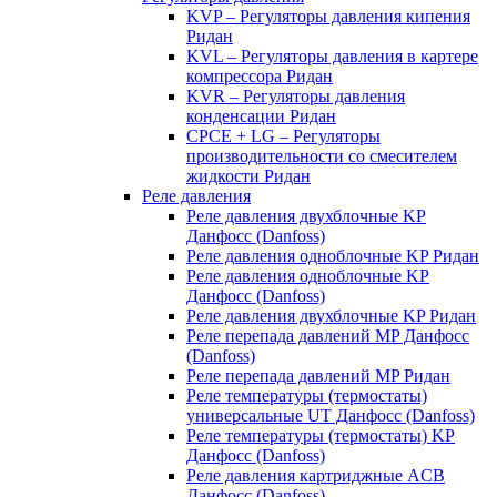
KVP – Регуляторы давления кипения
Ридан
KVL – Регуляторы давления в картере
компрессора Ридан
KVR – Регуляторы давления
конденсации Ридан
CPCE + LG – Регуляторы
производительности со смесителем
жидкости Ридан
Реле давления
Реле давления двухблочные KP
Данфосс (Danfoss)
Реле давления одноблочные KP Ридан
Реле давления одноблочные KP
Данфосс (Danfoss)
Реле давления двухблочные KP Ридан
Реле перепада давлений MP Данфосс
(Danfoss)
Реле перепада давлений MP Ридан
Реле температуры (термостаты)
универсальные UT Данфосс (Danfoss)
Реле температуры (термостаты) KP
Данфосс (Danfoss)
Реле давления картриджные ACB
Данфосс (Danfoss)