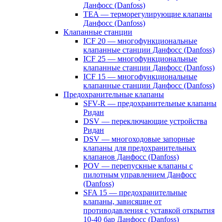
Данфосс (Danfoss)
TEA — терморегулирующие клапаны
Данфосс (Danfoss)
Клапанные станции
ICF 20 — многофункциональные
клапанные станции Данфосс (Danfoss)
ICF 25 — многофункциональные
клапанные станции Данфосс (Danfoss)
ICF 15 — многофункциональные
клапанные станции Данфосс (Danfoss)
Предохранительные клапаны
SFV-R — предохранительные клапаны
Ридан
DSV — переключающие устройства
Ридан
DSV — многоходовые запорные
клапаны для предохранительных
клапанов Данфосс (Danfoss)
POV — перепускные клапаны с
пилотным управлением Данфосс
(Danfoss)
SFA 15 — предохранительные
клапаны, зависящие от
противодавления с уставкой открытия
10-40 бар Данфосс (Danfoss)