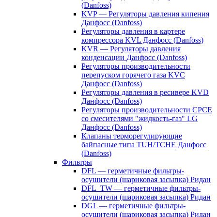
(Danfoss)
KVP — Регуляторы давления кипения
Данфосс (Danfoss)
Регуляторы давления в картере
компрессора KVL Данфосс (Danfoss)
KVR — Регуляторы давления
конденсации Данфосс (Danfoss)
Регуляторы производительности
перепуском горячего газа KVC
Данфосс (Danfoss)
Регуляторы давления в ресивере KVD
Данфосс (Danfoss)
Регуляторы производительности CPCE
со смесителями "жидкость-газ" LG
Данфосс (Danfoss)
Клапаны терморегулирующие
байпасные типа TUH/TCHE Данфосс
(Danfoss)
Фильтры
DFL — герметичные фильтры-
осушители (шариковая засыпка) Ридан
DFL_TW — герметичные фильтры-
осушители (шариковая засыпка) Ридан
DGL — герметичные фильтры-
осушители (шариковая засыпка) Ридан