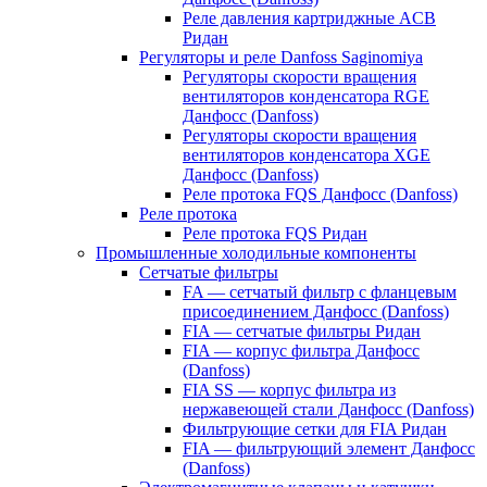
Реле давления картриджные ACB
Ридан
Регуляторы и реле Danfoss Saginomiya
Регуляторы скорости вращения
вентиляторов конденсатора RGE
Данфосс (Danfoss)
Регуляторы скорости вращения
вентиляторов конденсатора XGE
Данфосс (Danfoss)
Реле протока FQS Данфосс (Danfoss)
Реле протока
Реле протока FQS Ридан
Промышленные холодильные компоненты
Сетчатые фильтры
FA — сетчатый фильтр с фланцевым
присоединением Данфосс (Danfoss)
FIA — сетчатые фильтры Ридан
FIA — корпус фильтра Данфосс
(Danfoss)
FIA SS — корпус фильтра из
нержавеющей стали Данфосс (Danfoss)
Фильтрующие сетки для FIA Ридан
FIA — фильтрующий элемент Данфосс
(Danfoss)