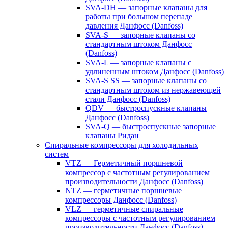
SVA-DH — запорные клапаны для
работы при большом перепаде
давления Данфосс (Danfoss)
SVA-S — запорные клапаны со
стандартным штоком Данфосс
(Danfoss)
SVA-L — запорные клапаны с
удлиненным штоком Данфосс (Danfoss)
SVA-S SS — запорные клапаны со
стандартным штоком из нержавеющей
стали Данфосс (Danfoss)
QDV — быстроспускные клапаны
Данфосс (Danfoss)
SVA-Q — быстроспускные запорные
клапаны Ридан
Спиральные компрессоры для холодильных
систем
VTZ — Герметичный поршневой
компрессор с частотным регулированием
производительности Данфосс (Danfoss)
NTZ — герметичные поршневые
компрессоры Данфосс (Danfoss)
VLZ — герметичные спиральные
компрессоры с частотным регулированием
производительности Данфосс (Danfoss)