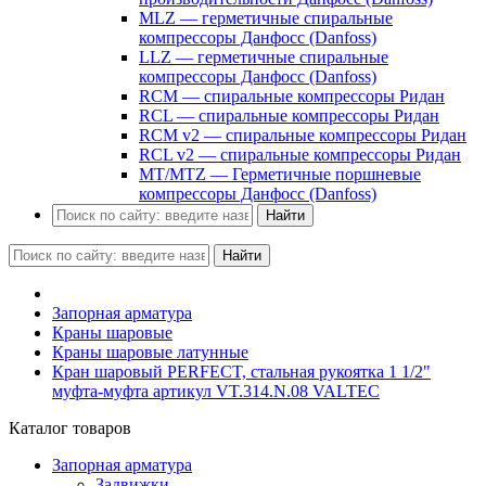
MLZ — герметичные спиральные
компрессоры Данфосс (Danfoss)
LLZ — герметичные спиральные
компрессоры Данфосс (Danfoss)
RCM — спиральные компрессоры Ридан
RCL — спиральные компрессоры Ридан
RCM v2 — спиральные компрессоры Ридан
RCL v2 — спиральные компрессоры Ридан
MT/MTZ — Герметичные поршневые
компрессоры Данфосс (Danfoss)
Найти
Найти
Запорная арматура
Краны шаровые
Краны шаровые латунные
Кран шаровый PERFECT, стальная рукоятка 1 1/2"
муфта-муфта артикул VT.314.N.08 VALTEC
Каталог товаров
Запорная арматура
Задвижки