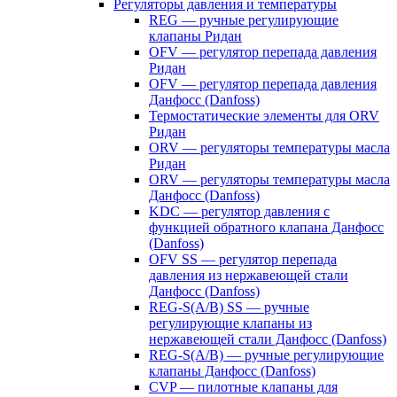
Регуляторы давления и температуры
REG — ручные регулирующие
клапаны Ридан
OFV — регулятор перепада давления
Ридан
OFV — регулятор перепада давления
Данфосс (Danfoss)
Термостатические элементы для ORV
Ридан
ORV — регуляторы температуры масла
Ридан
ORV — регуляторы температуры масла
Данфосс (Danfoss)
KDC — регулятор давления с
функцией обратного клапана Данфосс
(Danfoss)
OFV SS — регулятор перепада
давления из нержавеющей стали
Данфосс (Danfoss)
REG-S(A/B) SS — ручные
регулирующие клапаны из
нержавеющей стали Данфосс (Danfoss)
REG-S(A/B) — ручные регулирующие
клапаны Данфосс (Danfoss)
CVP — пилотные клапаны для