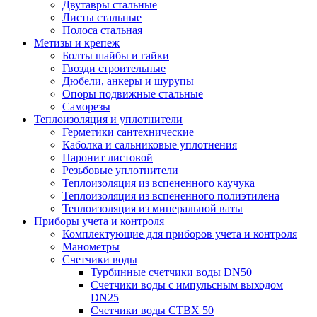
Двутавры стальные
Листы стальные
Полоса стальная
Метизы и крепеж
Болты шайбы и гайки
Гвозди строительные
Дюбели, анкеры и шурупы
Опоры подвижные стальные
Саморезы
Теплоизоляция и уплотнители
Герметики сантехнические
Каболка и сальниковые уплотнения
Паронит листовой
Резьбовые уплотнители
Теплоизоляция из вспененного каучука
Теплоизоляция из вспененного полиэтилена
Теплоизоляция из минеральной ваты
Приборы учета и контроля
Комплектующие для приборов учета и контроля
Манометры
Счетчики воды
Турбинные счетчики воды DN50
Счетчики воды с импульсным выходом
DN25
Счетчики воды СТВХ 50