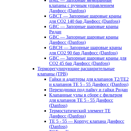
BML — Запорные мембранные
клапаны с ручным управлением
Данфосс (Danfoss)
GBCT — Запорные шаровые краны
для CO2 140 бар Данфосс (Danfoss)
GBC — Запорные шаровые краны
Ридан
GBC — Запорные шаровые краны
Данфосс (Danfoss)
GBCH — Запорные шаровые краны
для CO2 90 бар Данфосс (Danfoss)
GBC — Запорные шаровые краны для
CO2 45 бар Данфосс (Danfoss)
Терморегулирующие расширительные
клапаны (ТРВ)
Гайки и адаптеры для клапанов T2/TE2
и клапанов TE 5 - 55 Данфосс (Danfoss)
Переходники под пайку и гайки Ридан
Клапанные узлы в сборе с фильтром
для клапанов TE 5 - 55 Данфосс
(Danfoss)
Термостатический элемент TE
Данфосс (Danfoss)
TE 5 - 55 — Корпус клапана Данфосс
(Danfoss)