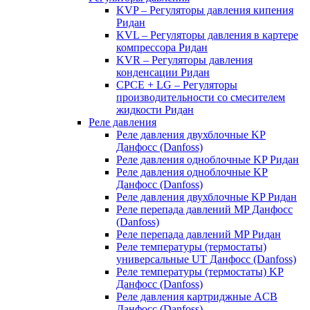
KVP – Регуляторы давления кипения
Ридан
KVL – Регуляторы давления в картере
компрессора Ридан
KVR – Регуляторы давления
конденсации Ридан
CPCE + LG – Регуляторы
производительности со смесителем
жидкости Ридан
Реле давления
Реле давления двухблочные KP
Данфосс (Danfoss)
Реле давления одноблочные KP Ридан
Реле давления одноблочные KP
Данфосс (Danfoss)
Реле давления двухблочные KP Ридан
Реле перепада давлений MP Данфосс
(Danfoss)
Реле перепада давлений MP Ридан
Реле температуры (термостаты)
универсальные UT Данфосс (Danfoss)
Реле температуры (термостаты) KP
Данфосс (Danfoss)
Реле давления картриджные ACB
Данфосс (Danfoss)