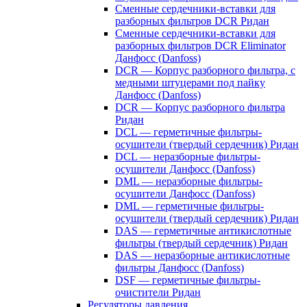
Сменные сердечники-вставки для
разборных фильтров DCR Ридан
Сменные сердечники-вставки для
разборных фильтров DCR Eliminator
Данфосс (Danfoss)
DCR — Корпус разборного фильтра, с
медными штуцерами под пайку
Данфосс (Danfoss)
DCR — Корпус разборного фильтра
Ридан
DCL — герметичные фильтры-
осушители (твердый сердечник) Ридан
DCL — неразборные фильтры-
осушители Данфосс (Danfoss)
DML — неразборные фильтры-
осушители Данфосс (Danfoss)
DML — герметичные фильтры-
осушители (твердый сердечник) Ридан
DAS — герметичные антикислотные
фильтры (твердый сердечник) Ридан
DAS — неразборные антикислотные
фильтры Данфосс (Danfoss)
DSF — герметичные фильтры-
очистители Ридан
Регуляторы давления